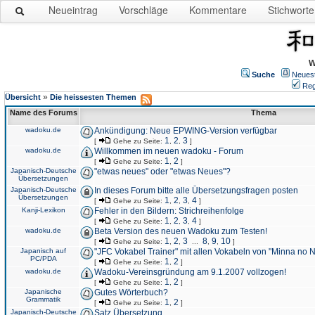
Neueintrag
Vorschläge
Kommentare
Stichworte
W
Suche
Neues
Reg
»
Übersicht
Die heissesten Themen
Name des Forums
Thema
wadoku.de
Ankündigung: Neue EPWING-Version verfügbar
1
2
3
[
Gehe zu Seite:
,
,
]
wadoku.de
Willkommen im neuen wadoku - Forum
1
2
[
Gehe zu Seite:
,
]
Japanisch-Deutsche
"etwas neues" oder "etwas Neues"?
Übersetzungen
Japanisch-Deutsche
In dieses Forum bitte alle Übersetzungsfragen posten
Übersetzungen
1
2
3
4
[
Gehe zu Seite:
,
,
,
]
Kanji-Lexikon
Fehler in den Bildern: Strichreihenfolge
1
2
3
4
[
Gehe zu Seite:
,
,
,
]
wadoku.de
Beta Version des neuen Wadoku zum Testen!
1
2
3
8
9
10
[
Gehe zu Seite:
,
,
...
,
,
]
Japanisch auf
"JFC Vokabel Trainer" mit allen Vokabeln von "Minna no 
PC/PDA
1
2
[
Gehe zu Seite:
,
]
wadoku.de
Wadoku-Vereinsgründung am 9.1.2007 vollzogen!
1
2
[
Gehe zu Seite:
,
]
Japanische
Gutes Wörterbuch?
Grammatik
1
2
[
Gehe zu Seite:
,
]
Japanisch-Deutsche
Satz Übersetzung