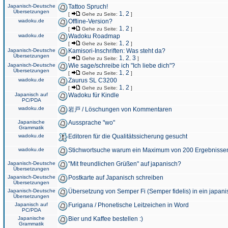
Japanisch-Deutsche
Tattoo Spruch!
Übersetzungen
1
2
[
Gehe zu Seite:
,
]
wadoku.de
Offline-Version?
1
2
[
Gehe zu Seite:
,
]
wadoku.de
Wadoku Roadmap
1
2
[
Gehe zu Seite:
,
]
Japanisch-Deutsche
Kamisori-Inschriften: Was steht da?
Übersetzungen
1
2
3
[
Gehe zu Seite:
,
,
]
Japanisch-Deutsche
Wie sage/schreibe ich "Ich liebe dich"?
Übersetzungen
1
2
[
Gehe zu Seite:
,
]
wadoku.de
Zaurus SL C3200
1
2
[
Gehe zu Seite:
,
]
Japanisch auf
Wadoku für Kindle
PC/PDA
wadoku.de
岩戸 / Löschungen von Kommentaren
Japanische
Aussprache "wo"
Grammatik
wadoku.de
Editoren für die Qualitätssicherung gesucht
wadoku.de
Stichwortsuche warum ein Maximum von 200 Ergebnisse
Japanisch-Deutsche
"Mit freundlichen Grüßen" auf japanisch?
Übersetzungen
Japanisch-Deutsche
Postkarte auf Japanisch schreiben
Übersetzungen
Japanisch-Deutsche
Übersetzung von Semper Fi (Semper fidelis) in ein japani
Übersetzungen
Japanisch auf
Furigana / Phonetische Leitzeichen in Word
PC/PDA
Japanische
Bier und Kaffee bestellen :)
Grammatik