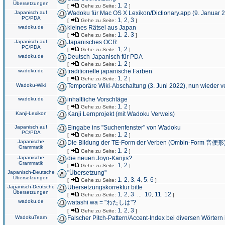
Übersetzungen
1
2
[
Gehe zu Seite:
,
]
Japanisch auf
Wadoku für Mac OS X Lexikon/Dictionary.app (9. Januar 
PC/PDA
1
2
3
[
Gehe zu Seite:
,
,
]
wadoku.de
kleines Rätsel aus Japan
1
2
3
[
Gehe zu Seite:
,
,
]
Japanisch auf
Japanisches OCR
PC/PDA
1
2
[
Gehe zu Seite:
,
]
wadoku.de
Deutsch-Japanisch für PDA
1
2
[
Gehe zu Seite:
,
]
wadoku.de
traditionelle japanische Farben
1
2
[
Gehe zu Seite:
,
]
Wadoku-Wiki
Temporäre Wiki-Abschaltung (3. Juni 2022), nun wieder v
wadoku.de
inhaltliche Vorschläge
1
2
[
Gehe zu Seite:
,
]
Kanji-Lexikon
Kanji Lernprojekt (mit Wadoku Verweis)
Japanisch auf
Eingabe ins "Suchenfenster" von Wadoku
PC/PDA
1
2
[
Gehe zu Seite:
,
]
Japanische
Die Bildung der TE-Form der Verben (Ombin-Form 音便形
Grammatik
1
2
[
Gehe zu Seite:
,
]
Japanische
die neuen Joyo-Kanjis?
Grammatik
1
2
[
Gehe zu Seite:
,
]
Japanisch-Deutsche
"Übersetzung"
Übersetzungen
1
2
3
4
5
6
[
Gehe zu Seite:
,
,
,
,
,
]
Japanisch-Deutsche
Übersetzungskorrektur bitte
Übersetzungen
1
2
3
10
11
12
[
Gehe zu Seite:
,
,
...
,
,
]
wadoku.de
watashi wa = "わたしは"?
1
2
3
[
Gehe zu Seite:
,
,
]
WadokuTeam
Falscher Pitch-Pattern/Accent-Index bei diversen Wörtern