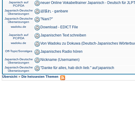
Japanisch auf
neuer Online Vokabeltrainer Japanisch - Deutsch für JLPT
PC/PDA
Japanisch-Deutsche
頑張れ - ganbare
Übersetzungen
Japanisch-Deutsche
"Nani?"
Übersetzungen
wadoku.de
Download - EDICT File
Japanisch auf
Japanischen Text schreiben
PC/PDA
wadoku.de
Von Wadoku zu Dokuwa (Deutsch-Japanisches Wörterbu
Off-Topic/Sonstiges
Japanisches Radio hören
Japanisch-Deutsche
Nickname (Usernamen)
Übersetzungen
Japanisch-Deutsche
"Danke für alles, hab dich lieb." auf japanisch
Übersetzungen
»
Übersicht
Die heissesten Themen