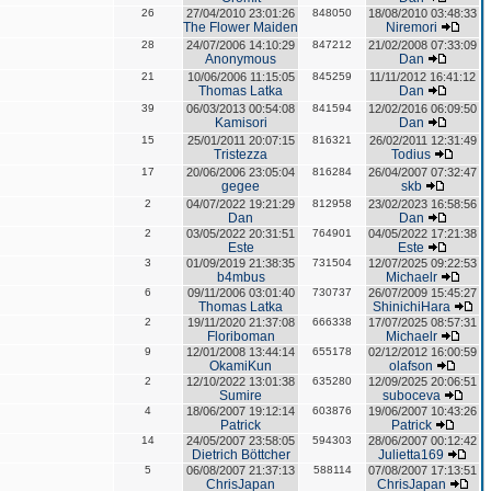
26
27/04/2010 23:01:26
848050
18/08/2010 03:48:33
The Flower Maiden
Niremori
28
24/07/2006 14:10:29
847212
21/02/2008 07:33:09
Anonymous
Dan
21
10/06/2006 11:15:05
845259
11/11/2012 16:41:12
Thomas Latka
Dan
39
06/03/2013 00:54:08
841594
12/02/2016 06:09:50
Kamisori
Dan
15
25/01/2011 20:07:15
816321
26/02/2011 12:31:49
Tristezza
Todius
17
20/06/2006 23:05:04
816284
26/04/2007 07:32:47
gegee
skb
2
04/07/2022 19:21:29
812958
23/02/2023 16:58:56
Dan
Dan
2
03/05/2022 20:31:51
764901
04/05/2022 17:21:38
Este
Este
3
01/09/2019 21:38:35
731504
12/07/2025 09:22:53
b4mbus
Michaelr
6
09/11/2006 03:01:40
730737
26/07/2009 15:45:27
Thomas Latka
ShinichiHara
2
19/11/2020 21:37:08
666338
17/07/2025 08:57:31
Floriboman
Michaelr
9
12/01/2008 13:44:14
655178
02/12/2012 16:00:59
OkamiKun
olafson
2
12/10/2022 13:01:38
635280
12/09/2025 20:06:51
Sumire
suboceva
4
18/06/2007 19:12:14
603876
19/06/2007 10:43:26
Patrick
Patrick
14
24/05/2007 23:58:05
594303
28/06/2007 00:12:42
Dietrich Böttcher
Julietta169
5
06/08/2007 21:37:13
588114
07/08/2007 17:13:51
ChrisJapan
ChrisJapan