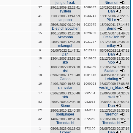
jungle-freak
Niremori
37
29/12/2009 12:22:41
1089637
13/02/2012 11:45:00
system
Dan
41
11/09/2006 13:41:59
1033741
19/11/2006 20:22:35
tanpopo
PiLLe
18
25/05/2007 00:20:44
1023975
15/09/2011 17:14:54
Dietrich Böttcher
Bernd
15
10/10/2006 12:26:26
1023233
17/01/2007 01:49:03
Akatonbo
FreakRob
15
24/08/2008 12:54:39
1021287
13/12/2008 23:38:25
mkengel
milay
0
03/06/2022 11:47:31
1012941
03/06/2022 11:47:31
Dan
Dan
18
13/04/2007 23:58:12
1010905
23/12/2008 13:32:30
skb
Moo
1
10/08/2022 00:24:10
1004359
13/10/2024 09:30:02
dst
Skaidrite
18
02/02/2007 17:13:40
1001816
04/03/2007 15:49:37
Carido
Lehrling
16
21/01/2009 19:53:43
1000053
16/03/2009 17:08:55
shinystar
yoshi_in_black
17
01/02/2008 13:53:46
992704
19/06/2008 04:32:09
skb
mkill
83
29/05/2006 02:03:18
982954
03/04/2016 20:54:54
Biene
Dan
171
28/03/2010 12:40:30
944241
25/12/2010 15:33:35
souljumper
Niremori
32
14/07/2006 18:51:16
872369
18/10/2006 15:05:52
Tomodachi
Tomodachi
1
08/08/2023 00:18:03
872166
08/08/2023 20:37:14
Oromit
Dan