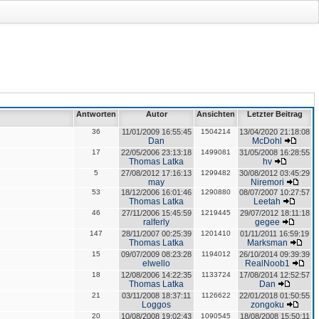
Antworten
Autor
Ansichten
Letzter Beitrag
36
11/01/2009 16:55:45
1504214
13/04/2020 21:18:08
Dan
McDohl
17
22/05/2006 23:13:18
1499081
31/05/2008 16:28:55
Thomas Latka
hv
5
27/08/2012 17:16:13
1299482
30/08/2012 03:45:29
may
Niremori
53
18/12/2006 16:01:46
1290880
08/07/2007 10:27:57
Thomas Latka
Leetah
46
27/11/2006 15:45:59
1219445
29/07/2012 18:11:18
ralferly
gegee
147
28/11/2007 00:25:39
1201410
01/11/2011 16:59:19
Thomas Latka
Marksman
15
09/07/2009 08:23:28
1194012
26/10/2014 09:39:39
elwello
RealNoob1
18
12/08/2006 14:22:35
1133724
17/08/2014 12:52:57
Thomas Latka
Dan
21
03/11/2008 18:37:11
1126622
22/01/2018 01:50:55
Loggos
zongoku
20
10/08/2008 19:02:43
1090545
18/08/2008 15:50:11