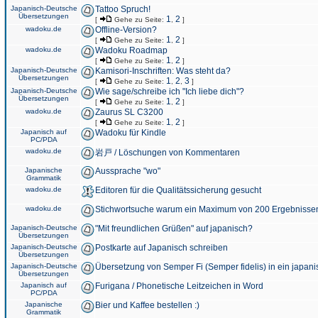
Japanisch-Deutsche
Tattoo Spruch!
Übersetzungen
1
2
[
Gehe zu Seite:
,
]
wadoku.de
Offline-Version?
1
2
[
Gehe zu Seite:
,
]
wadoku.de
Wadoku Roadmap
1
2
[
Gehe zu Seite:
,
]
Japanisch-Deutsche
Kamisori-Inschriften: Was steht da?
Übersetzungen
1
2
3
[
Gehe zu Seite:
,
,
]
Japanisch-Deutsche
Wie sage/schreibe ich "Ich liebe dich"?
Übersetzungen
1
2
[
Gehe zu Seite:
,
]
wadoku.de
Zaurus SL C3200
1
2
[
Gehe zu Seite:
,
]
Japanisch auf
Wadoku für Kindle
PC/PDA
wadoku.de
岩戸 / Löschungen von Kommentaren
Japanische
Aussprache "wo"
Grammatik
wadoku.de
Editoren für die Qualitätssicherung gesucht
wadoku.de
Stichwortsuche warum ein Maximum von 200 Ergebnisse
Japanisch-Deutsche
"Mit freundlichen Grüßen" auf japanisch?
Übersetzungen
Japanisch-Deutsche
Postkarte auf Japanisch schreiben
Übersetzungen
Japanisch-Deutsche
Übersetzung von Semper Fi (Semper fidelis) in ein japani
Übersetzungen
Japanisch auf
Furigana / Phonetische Leitzeichen in Word
PC/PDA
Japanische
Bier und Kaffee bestellen :)
Grammatik