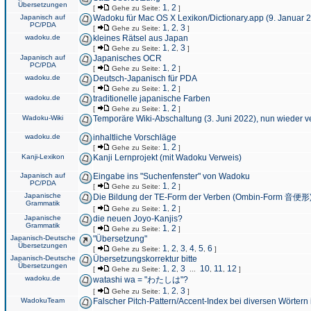
Übersetzungen
1
2
[
Gehe zu Seite:
,
]
Japanisch auf
Wadoku für Mac OS X Lexikon/Dictionary.app (9. Januar 
PC/PDA
1
2
3
[
Gehe zu Seite:
,
,
]
wadoku.de
kleines Rätsel aus Japan
1
2
3
[
Gehe zu Seite:
,
,
]
Japanisch auf
Japanisches OCR
PC/PDA
1
2
[
Gehe zu Seite:
,
]
wadoku.de
Deutsch-Japanisch für PDA
1
2
[
Gehe zu Seite:
,
]
wadoku.de
traditionelle japanische Farben
1
2
[
Gehe zu Seite:
,
]
Wadoku-Wiki
Temporäre Wiki-Abschaltung (3. Juni 2022), nun wieder v
wadoku.de
inhaltliche Vorschläge
1
2
[
Gehe zu Seite:
,
]
Kanji-Lexikon
Kanji Lernprojekt (mit Wadoku Verweis)
Japanisch auf
Eingabe ins "Suchenfenster" von Wadoku
PC/PDA
1
2
[
Gehe zu Seite:
,
]
Japanische
Die Bildung der TE-Form der Verben (Ombin-Form 音便形
Grammatik
1
2
[
Gehe zu Seite:
,
]
Japanische
die neuen Joyo-Kanjis?
Grammatik
1
2
[
Gehe zu Seite:
,
]
Japanisch-Deutsche
"Übersetzung"
Übersetzungen
1
2
3
4
5
6
[
Gehe zu Seite:
,
,
,
,
,
]
Japanisch-Deutsche
Übersetzungskorrektur bitte
Übersetzungen
1
2
3
10
11
12
[
Gehe zu Seite:
,
,
...
,
,
]
wadoku.de
watashi wa = "わたしは"?
1
2
3
[
Gehe zu Seite:
,
,
]
WadokuTeam
Falscher Pitch-Pattern/Accent-Index bei diversen Wörtern