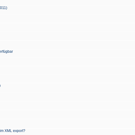
2011)
erfügbar
)
 im XML export?