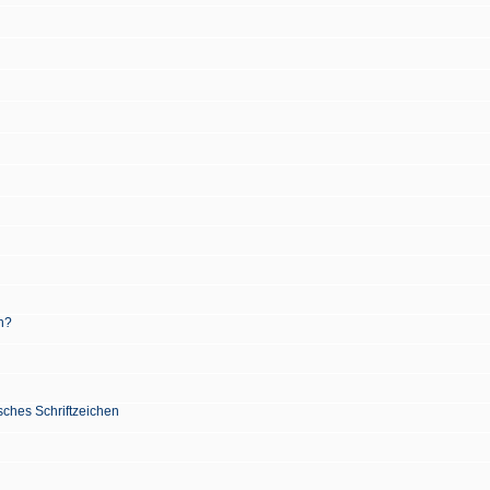
n?
sches Schriftzeichen