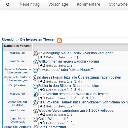
Neueintrag
Vorschläge
Kommentare
Stichworte
»
Übersicht
Die heissesten Themen
Name des Forums
wadoku.de
Ankündigung: Neue EPWING-Version verfügbar
1
2
3
[
Gehe zu Seite:
,
,
]
wadoku.de
Willkommen im neuen wadoku - Forum
1
2
[
Gehe zu Seite:
,
]
Japanisch-Deutsche
"etwas neues" oder "etwas Neues"?
Übersetzungen
Japanisch-Deutsche
In dieses Forum bitte alle Übersetzungsfragen posten
Übersetzungen
1
2
3
4
[
Gehe zu Seite:
,
,
,
]
Kanji-Lexikon
Fehler in den Bildern: Strichreihenfolge
1
2
3
4
[
Gehe zu Seite:
,
,
,
]
wadoku.de
Beta Version des neuen Wadoku zum Testen!
1
2
3
8
9
10
[
Gehe zu Seite:
,
,
...
,
,
]
Japanisch auf
"JFC Vokabel Trainer" mit allen Vokabeln von "Minna no 
PC/PDA
1
2
[
Gehe zu Seite:
,
]
wadoku.de
Wadoku-Vereinsgründung am 9.1.2007 vollzogen!
1
2
[
Gehe zu Seite:
,
]
Japanische
Gutes Wörterbuch?
Grammatik
1
2
[
Gehe zu Seite:
,
]
Japanisch-Deutsche
Satz Übersetzung