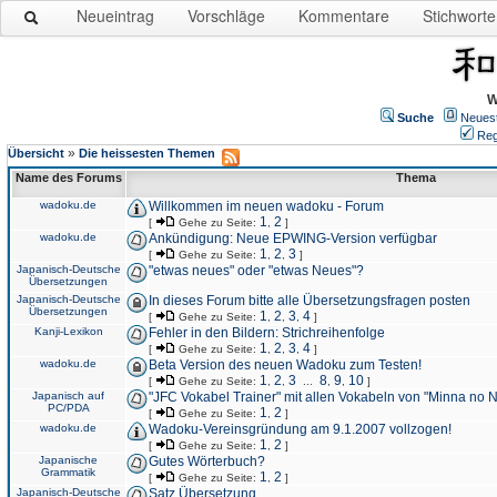
Neueintrag
Vorschläge
Kommentare
Stichworte
W
Suche
Neues
Reg
»
Übersicht
Die heissesten Themen
Name des Forums
Thema
wadoku.de
Willkommen im neuen wadoku - Forum
1
2
[
Gehe zu Seite:
,
]
wadoku.de
Ankündigung: Neue EPWING-Version verfügbar
1
2
3
[
Gehe zu Seite:
,
,
]
Japanisch-Deutsche
"etwas neues" oder "etwas Neues"?
Übersetzungen
Japanisch-Deutsche
In dieses Forum bitte alle Übersetzungsfragen posten
Übersetzungen
1
2
3
4
[
Gehe zu Seite:
,
,
,
]
Kanji-Lexikon
Fehler in den Bildern: Strichreihenfolge
1
2
3
4
[
Gehe zu Seite:
,
,
,
]
wadoku.de
Beta Version des neuen Wadoku zum Testen!
1
2
3
8
9
10
[
Gehe zu Seite:
,
,
...
,
,
]
Japanisch auf
"JFC Vokabel Trainer" mit allen Vokabeln von "Minna no 
PC/PDA
1
2
[
Gehe zu Seite:
,
]
wadoku.de
Wadoku-Vereinsgründung am 9.1.2007 vollzogen!
1
2
[
Gehe zu Seite:
,
]
Japanische
Gutes Wörterbuch?
Grammatik
1
2
[
Gehe zu Seite:
,
]
Japanisch-Deutsche
Satz Übersetzung