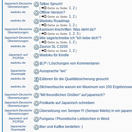
Japanisch-Deutsche
Tattoo Spruch!
Übersetzungen
1
2
[
Gehe zu Seite:
,
]
wadoku.de
Offline-Version?
1
2
[
Gehe zu Seite:
,
]
wadoku.de
Wadoku Roadmap
1
2
[
Gehe zu Seite:
,
]
Japanisch-Deutsche
Kamisori-Inschriften: Was steht da?
Übersetzungen
1
2
3
[
Gehe zu Seite:
,
,
]
Japanisch-Deutsche
Wie sage/schreibe ich "Ich liebe dich"?
Übersetzungen
1
2
[
Gehe zu Seite:
,
]
wadoku.de
Zaurus SL C3200
1
2
[
Gehe zu Seite:
,
]
Japanisch auf
Wadoku für Kindle
PC/PDA
wadoku.de
岩戸 / Löschungen von Kommentaren
Japanische
Aussprache "wo"
Grammatik
wadoku.de
Editoren für die Qualitätssicherung gesucht
wadoku.de
Stichwortsuche warum ein Maximum von 200 Ergebnisse
Japanisch-Deutsche
"Mit freundlichen Grüßen" auf japanisch?
Übersetzungen
Japanisch-Deutsche
Postkarte auf Japanisch schreiben
Übersetzungen
Japanisch-Deutsche
Übersetzung von Semper Fi (Semper fidelis) in ein japani
Übersetzungen
Japanisch auf
Furigana / Phonetische Leitzeichen in Word
PC/PDA
Japanische
Bier und Kaffee bestellen :)
Grammatik