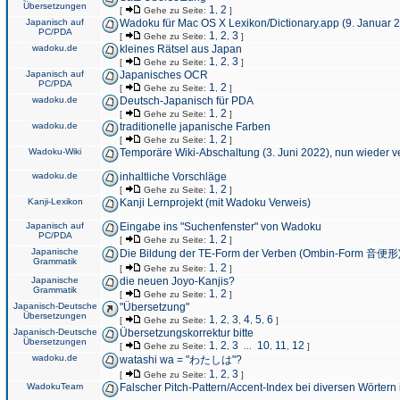
Übersetzungen
1
2
[
Gehe zu Seite:
,
]
Japanisch auf
Wadoku für Mac OS X Lexikon/Dictionary.app (9. Januar 
PC/PDA
1
2
3
[
Gehe zu Seite:
,
,
]
wadoku.de
kleines Rätsel aus Japan
1
2
3
[
Gehe zu Seite:
,
,
]
Japanisch auf
Japanisches OCR
PC/PDA
1
2
[
Gehe zu Seite:
,
]
wadoku.de
Deutsch-Japanisch für PDA
1
2
[
Gehe zu Seite:
,
]
wadoku.de
traditionelle japanische Farben
1
2
[
Gehe zu Seite:
,
]
Wadoku-Wiki
Temporäre Wiki-Abschaltung (3. Juni 2022), nun wieder v
wadoku.de
inhaltliche Vorschläge
1
2
[
Gehe zu Seite:
,
]
Kanji-Lexikon
Kanji Lernprojekt (mit Wadoku Verweis)
Japanisch auf
Eingabe ins "Suchenfenster" von Wadoku
PC/PDA
1
2
[
Gehe zu Seite:
,
]
Japanische
Die Bildung der TE-Form der Verben (Ombin-Form 音便形
Grammatik
1
2
[
Gehe zu Seite:
,
]
Japanische
die neuen Joyo-Kanjis?
Grammatik
1
2
[
Gehe zu Seite:
,
]
Japanisch-Deutsche
"Übersetzung"
Übersetzungen
1
2
3
4
5
6
[
Gehe zu Seite:
,
,
,
,
,
]
Japanisch-Deutsche
Übersetzungskorrektur bitte
Übersetzungen
1
2
3
10
11
12
[
Gehe zu Seite:
,
,
...
,
,
]
wadoku.de
watashi wa = "わたしは"?
1
2
3
[
Gehe zu Seite:
,
,
]
WadokuTeam
Falscher Pitch-Pattern/Accent-Index bei diversen Wörtern