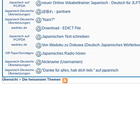
Japanisch auf
neuer Online Vokabeltrainer Japanisch - Deutsch für JLPT
PC/PDA
Japanisch-Deutsche
頑張れ - ganbare
Übersetzungen
Japanisch-Deutsche
"Nani?"
Übersetzungen
wadoku.de
Download - EDICT File
Japanisch auf
Japanischen Text schreiben
PC/PDA
wadoku.de
Von Wadoku zu Dokuwa (Deutsch-Japanisches Wörterbu
Off-Topic/Sonstiges
Japanisches Radio hören
Japanisch-Deutsche
Nickname (Usernamen)
Übersetzungen
Japanisch-Deutsche
"Danke für alles, hab dich lieb." auf japanisch
Übersetzungen
»
Übersicht
Die heissesten Themen