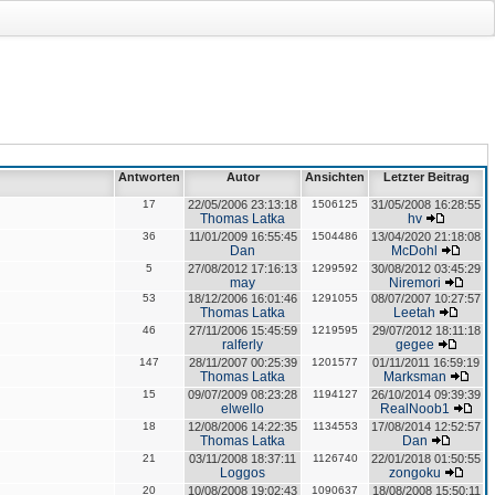
Antworten
Autor
Ansichten
Letzter Beitrag
17
22/05/2006 23:13:18
1506125
31/05/2008 16:28:55
Thomas Latka
hv
36
11/01/2009 16:55:45
1504486
13/04/2020 21:18:08
Dan
McDohl
5
27/08/2012 17:16:13
1299592
30/08/2012 03:45:29
may
Niremori
53
18/12/2006 16:01:46
1291055
08/07/2007 10:27:57
Thomas Latka
Leetah
46
27/11/2006 15:45:59
1219595
29/07/2012 18:11:18
ralferly
gegee
147
28/11/2007 00:25:39
1201577
01/11/2011 16:59:19
Thomas Latka
Marksman
15
09/07/2009 08:23:28
1194127
26/10/2014 09:39:39
elwello
RealNoob1
18
12/08/2006 14:22:35
1134553
17/08/2014 12:52:57
Thomas Latka
Dan
21
03/11/2008 18:37:11
1126740
22/01/2018 01:50:55
Loggos
zongoku
20
10/08/2008 19:02:43
1090637
18/08/2008 15:50:11