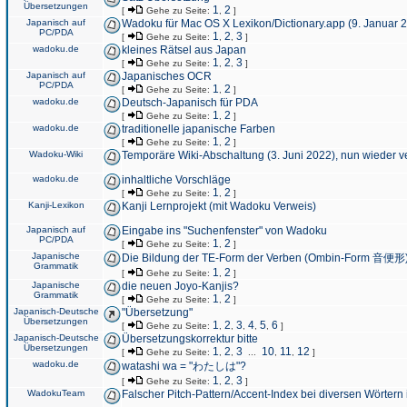
Übersetzungen
1
2
[
Gehe zu Seite:
,
]
Japanisch auf
Wadoku für Mac OS X Lexikon/Dictionary.app (9. Januar 
PC/PDA
1
2
3
[
Gehe zu Seite:
,
,
]
wadoku.de
kleines Rätsel aus Japan
1
2
3
[
Gehe zu Seite:
,
,
]
Japanisch auf
Japanisches OCR
PC/PDA
1
2
[
Gehe zu Seite:
,
]
wadoku.de
Deutsch-Japanisch für PDA
1
2
[
Gehe zu Seite:
,
]
wadoku.de
traditionelle japanische Farben
1
2
[
Gehe zu Seite:
,
]
Wadoku-Wiki
Temporäre Wiki-Abschaltung (3. Juni 2022), nun wieder v
wadoku.de
inhaltliche Vorschläge
1
2
[
Gehe zu Seite:
,
]
Kanji-Lexikon
Kanji Lernprojekt (mit Wadoku Verweis)
Japanisch auf
Eingabe ins "Suchenfenster" von Wadoku
PC/PDA
1
2
[
Gehe zu Seite:
,
]
Japanische
Die Bildung der TE-Form der Verben (Ombin-Form 音便形
Grammatik
1
2
[
Gehe zu Seite:
,
]
Japanische
die neuen Joyo-Kanjis?
Grammatik
1
2
[
Gehe zu Seite:
,
]
Japanisch-Deutsche
"Übersetzung"
Übersetzungen
1
2
3
4
5
6
[
Gehe zu Seite:
,
,
,
,
,
]
Japanisch-Deutsche
Übersetzungskorrektur bitte
Übersetzungen
1
2
3
10
11
12
[
Gehe zu Seite:
,
,
...
,
,
]
wadoku.de
watashi wa = "わたしは"?
1
2
3
[
Gehe zu Seite:
,
,
]
WadokuTeam
Falscher Pitch-Pattern/Accent-Index bei diversen Wörtern