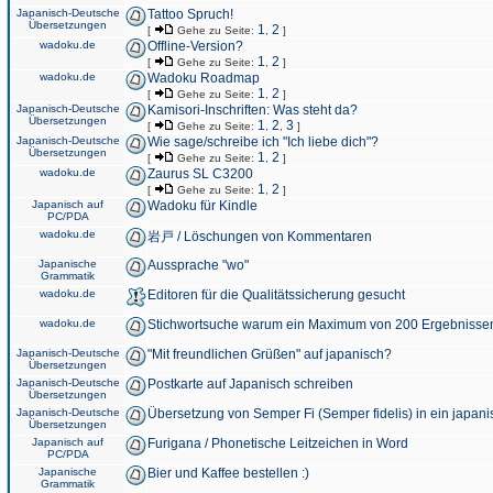
Japanisch-Deutsche
Tattoo Spruch!
Übersetzungen
1
2
[
Gehe zu Seite:
,
]
wadoku.de
Offline-Version?
1
2
[
Gehe zu Seite:
,
]
wadoku.de
Wadoku Roadmap
1
2
[
Gehe zu Seite:
,
]
Japanisch-Deutsche
Kamisori-Inschriften: Was steht da?
Übersetzungen
1
2
3
[
Gehe zu Seite:
,
,
]
Japanisch-Deutsche
Wie sage/schreibe ich "Ich liebe dich"?
Übersetzungen
1
2
[
Gehe zu Seite:
,
]
wadoku.de
Zaurus SL C3200
1
2
[
Gehe zu Seite:
,
]
Japanisch auf
Wadoku für Kindle
PC/PDA
wadoku.de
岩戸 / Löschungen von Kommentaren
Japanische
Aussprache "wo"
Grammatik
wadoku.de
Editoren für die Qualitätssicherung gesucht
wadoku.de
Stichwortsuche warum ein Maximum von 200 Ergebnisse
Japanisch-Deutsche
"Mit freundlichen Grüßen" auf japanisch?
Übersetzungen
Japanisch-Deutsche
Postkarte auf Japanisch schreiben
Übersetzungen
Japanisch-Deutsche
Übersetzung von Semper Fi (Semper fidelis) in ein japani
Übersetzungen
Japanisch auf
Furigana / Phonetische Leitzeichen in Word
PC/PDA
Japanische
Bier und Kaffee bestellen :)
Grammatik