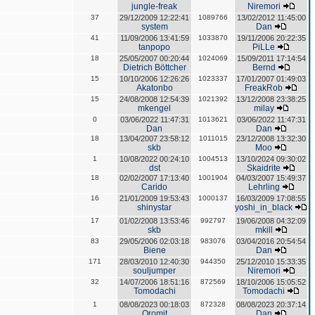
jungle-freak
Niremori
37
29/12/2009 12:22:41
1089766
13/02/2012 11:45:00
system
Dan
41
11/09/2006 13:41:59
1033870
19/11/2006 20:22:35
tanpopo
PiLLe
18
25/05/2007 00:20:44
1024069
15/09/2011 17:14:54
Dietrich Böttcher
Bernd
15
10/10/2006 12:26:26
1023337
17/01/2007 01:49:03
Akatonbo
FreakRob
15
24/08/2008 12:54:39
1021392
13/12/2008 23:38:25
mkengel
milay
0
03/06/2022 11:47:31
1013621
03/06/2022 11:47:31
Dan
Dan
18
13/04/2007 23:58:12
1011015
23/12/2008 13:32:30
skb
Moo
1
10/08/2022 00:24:10
1004513
13/10/2024 09:30:02
dst
Skaidrite
18
02/02/2007 17:13:40
1001904
04/03/2007 15:49:37
Carido
Lehrling
16
21/01/2009 19:53:43
1000137
16/03/2009 17:08:55
shinystar
yoshi_in_black
17
01/02/2008 13:53:46
992797
19/06/2008 04:32:09
skb
mkill
83
29/05/2006 02:03:18
983076
03/04/2016 20:54:54
Biene
Dan
171
28/03/2010 12:40:30
944350
25/12/2010 15:33:35
souljumper
Niremori
32
14/07/2006 18:51:16
872569
18/10/2006 15:05:52
Tomodachi
Tomodachi
1
08/08/2023 00:18:03
872328
08/08/2023 20:37:14
Oromit
Dan