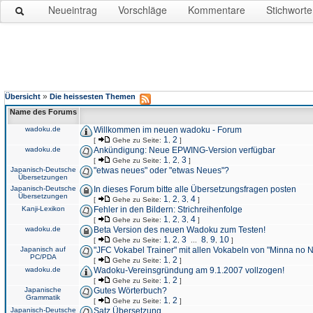
Neueintrag
Vorschläge
Kommentare
Stichworte
»
Übersicht
Die heissesten Themen
Name des Forums
wadoku.de
Willkommen im neuen wadoku - Forum
1
2
[
Gehe zu Seite:
,
]
wadoku.de
Ankündigung: Neue EPWING-Version verfügbar
1
2
3
[
Gehe zu Seite:
,
,
]
Japanisch-Deutsche
"etwas neues" oder "etwas Neues"?
Übersetzungen
Japanisch-Deutsche
In dieses Forum bitte alle Übersetzungsfragen posten
Übersetzungen
1
2
3
4
[
Gehe zu Seite:
,
,
,
]
Kanji-Lexikon
Fehler in den Bildern: Strichreihenfolge
1
2
3
4
[
Gehe zu Seite:
,
,
,
]
wadoku.de
Beta Version des neuen Wadoku zum Testen!
1
2
3
8
9
10
[
Gehe zu Seite:
,
,
...
,
,
]
Japanisch auf
"JFC Vokabel Trainer" mit allen Vokabeln von "Minna no 
PC/PDA
1
2
[
Gehe zu Seite:
,
]
wadoku.de
Wadoku-Vereinsgründung am 9.1.2007 vollzogen!
1
2
[
Gehe zu Seite:
,
]
Japanische
Gutes Wörterbuch?
Grammatik
1
2
[
Gehe zu Seite:
,
]
Japanisch-Deutsche
Satz Übersetzung