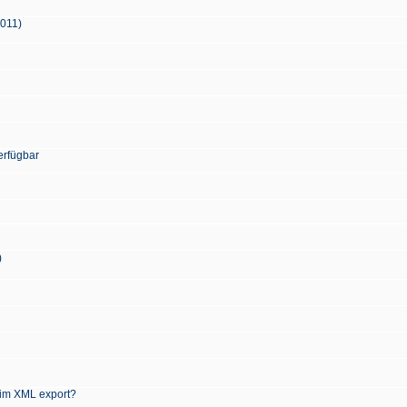
2011)
erfügbar
)
 im XML export?