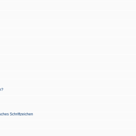
n?
sches Schriftzeichen