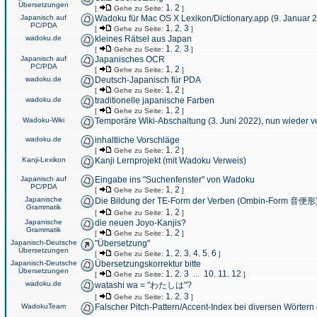
Übersetzungen
1
2
[
Gehe zu Seite:
,
]
Japanisch auf
Wadoku für Mac OS X Lexikon/Dictionary.app (9. Januar 
PC/PDA
1
2
3
[
Gehe zu Seite:
,
,
]
wadoku.de
kleines Rätsel aus Japan
1
2
3
[
Gehe zu Seite:
,
,
]
Japanisch auf
Japanisches OCR
PC/PDA
1
2
[
Gehe zu Seite:
,
]
wadoku.de
Deutsch-Japanisch für PDA
1
2
[
Gehe zu Seite:
,
]
wadoku.de
traditionelle japanische Farben
1
2
[
Gehe zu Seite:
,
]
Wadoku-Wiki
Temporäre Wiki-Abschaltung (3. Juni 2022), nun wieder v
wadoku.de
inhaltliche Vorschläge
1
2
[
Gehe zu Seite:
,
]
Kanji-Lexikon
Kanji Lernprojekt (mit Wadoku Verweis)
Japanisch auf
Eingabe ins "Suchenfenster" von Wadoku
PC/PDA
1
2
[
Gehe zu Seite:
,
]
Japanische
Die Bildung der TE-Form der Verben (Ombin-Form 音便形
Grammatik
1
2
[
Gehe zu Seite:
,
]
Japanische
die neuen Joyo-Kanjis?
Grammatik
1
2
[
Gehe zu Seite:
,
]
Japanisch-Deutsche
"Übersetzung"
Übersetzungen
1
2
3
4
5
6
[
Gehe zu Seite:
,
,
,
,
,
]
Japanisch-Deutsche
Übersetzungskorrektur bitte
Übersetzungen
1
2
3
10
11
12
[
Gehe zu Seite:
,
,
...
,
,
]
wadoku.de
watashi wa = "わたしは"?
1
2
3
[
Gehe zu Seite:
,
,
]
WadokuTeam
Falscher Pitch-Pattern/Accent-Index bei diversen Wörtern