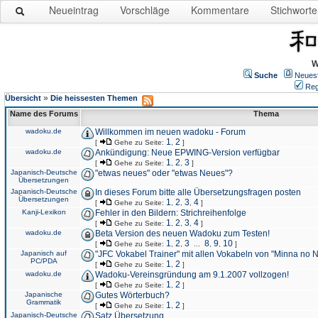
Neueintrag
Vorschläge
Kommentare
Stichworte
W
Suche
Neues
Reg
»
Übersicht
Die heissesten Themen
Name des Forums
Thema
wadoku.de
Willkommen im neuen wadoku - Forum
1
2
[
Gehe zu Seite:
,
]
wadoku.de
Ankündigung: Neue EPWING-Version verfügbar
1
2
3
[
Gehe zu Seite:
,
,
]
Japanisch-Deutsche
"etwas neues" oder "etwas Neues"?
Übersetzungen
Japanisch-Deutsche
In dieses Forum bitte alle Übersetzungsfragen posten
Übersetzungen
1
2
3
4
[
Gehe zu Seite:
,
,
,
]
Kanji-Lexikon
Fehler in den Bildern: Strichreihenfolge
1
2
3
4
[
Gehe zu Seite:
,
,
,
]
wadoku.de
Beta Version des neuen Wadoku zum Testen!
1
2
3
8
9
10
[
Gehe zu Seite:
,
,
...
,
,
]
Japanisch auf
"JFC Vokabel Trainer" mit allen Vokabeln von "Minna no 
PC/PDA
1
2
[
Gehe zu Seite:
,
]
wadoku.de
Wadoku-Vereinsgründung am 9.1.2007 vollzogen!
1
2
[
Gehe zu Seite:
,
]
Japanische
Gutes Wörterbuch?
Grammatik
1
2
[
Gehe zu Seite:
,
]
Japanisch-Deutsche
Satz Übersetzung