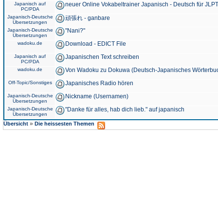
Japanisch auf
neuer Online Vokabeltrainer Japanisch - Deutsch für JLPT
PC/PDA
Japanisch-Deutsche
頑張れ - ganbare
Übersetzungen
Japanisch-Deutsche
"Nani?"
Übersetzungen
wadoku.de
Download - EDICT File
Japanisch auf
Japanischen Text schreiben
PC/PDA
wadoku.de
Von Wadoku zu Dokuwa (Deutsch-Japanisches Wörterbu
Off-Topic/Sonstiges
Japanisches Radio hören
Japanisch-Deutsche
Nickname (Usernamen)
Übersetzungen
Japanisch-Deutsche
"Danke für alles, hab dich lieb." auf japanisch
Übersetzungen
»
Übersicht
Die heissesten Themen