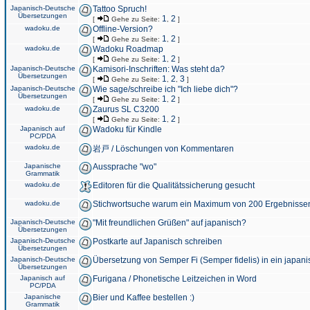
Japanisch-Deutsche
Tattoo Spruch!
Übersetzungen
1
2
[
Gehe zu Seite:
,
]
wadoku.de
Offline-Version?
1
2
[
Gehe zu Seite:
,
]
wadoku.de
Wadoku Roadmap
1
2
[
Gehe zu Seite:
,
]
Japanisch-Deutsche
Kamisori-Inschriften: Was steht da?
Übersetzungen
1
2
3
[
Gehe zu Seite:
,
,
]
Japanisch-Deutsche
Wie sage/schreibe ich "Ich liebe dich"?
Übersetzungen
1
2
[
Gehe zu Seite:
,
]
wadoku.de
Zaurus SL C3200
1
2
[
Gehe zu Seite:
,
]
Japanisch auf
Wadoku für Kindle
PC/PDA
wadoku.de
岩戸 / Löschungen von Kommentaren
Japanische
Aussprache "wo"
Grammatik
wadoku.de
Editoren für die Qualitätssicherung gesucht
wadoku.de
Stichwortsuche warum ein Maximum von 200 Ergebnisse
Japanisch-Deutsche
"Mit freundlichen Grüßen" auf japanisch?
Übersetzungen
Japanisch-Deutsche
Postkarte auf Japanisch schreiben
Übersetzungen
Japanisch-Deutsche
Übersetzung von Semper Fi (Semper fidelis) in ein japani
Übersetzungen
Japanisch auf
Furigana / Phonetische Leitzeichen in Word
PC/PDA
Japanische
Bier und Kaffee bestellen :)
Grammatik