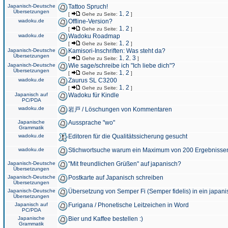
Japanisch-Deutsche
Tattoo Spruch!
Übersetzungen
1
2
[
Gehe zu Seite:
,
]
wadoku.de
Offline-Version?
1
2
[
Gehe zu Seite:
,
]
wadoku.de
Wadoku Roadmap
1
2
[
Gehe zu Seite:
,
]
Japanisch-Deutsche
Kamisori-Inschriften: Was steht da?
Übersetzungen
1
2
3
[
Gehe zu Seite:
,
,
]
Japanisch-Deutsche
Wie sage/schreibe ich "Ich liebe dich"?
Übersetzungen
1
2
[
Gehe zu Seite:
,
]
wadoku.de
Zaurus SL C3200
1
2
[
Gehe zu Seite:
,
]
Japanisch auf
Wadoku für Kindle
PC/PDA
wadoku.de
岩戸 / Löschungen von Kommentaren
Japanische
Aussprache "wo"
Grammatik
wadoku.de
Editoren für die Qualitätssicherung gesucht
wadoku.de
Stichwortsuche warum ein Maximum von 200 Ergebnisse
Japanisch-Deutsche
"Mit freundlichen Grüßen" auf japanisch?
Übersetzungen
Japanisch-Deutsche
Postkarte auf Japanisch schreiben
Übersetzungen
Japanisch-Deutsche
Übersetzung von Semper Fi (Semper fidelis) in ein japani
Übersetzungen
Japanisch auf
Furigana / Phonetische Leitzeichen in Word
PC/PDA
Japanische
Bier und Kaffee bestellen :)
Grammatik