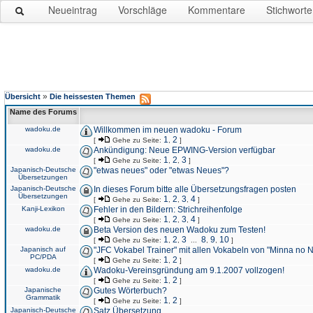
Neueintrag
Vorschläge
Kommentare
Stichworte
»
Übersicht
Die heissesten Themen
Name des Forums
wadoku.de
Willkommen im neuen wadoku - Forum
1
2
[
Gehe zu Seite:
,
]
wadoku.de
Ankündigung: Neue EPWING-Version verfügbar
1
2
3
[
Gehe zu Seite:
,
,
]
Japanisch-Deutsche
"etwas neues" oder "etwas Neues"?
Übersetzungen
Japanisch-Deutsche
In dieses Forum bitte alle Übersetzungsfragen posten
Übersetzungen
1
2
3
4
[
Gehe zu Seite:
,
,
,
]
Kanji-Lexikon
Fehler in den Bildern: Strichreihenfolge
1
2
3
4
[
Gehe zu Seite:
,
,
,
]
wadoku.de
Beta Version des neuen Wadoku zum Testen!
1
2
3
8
9
10
[
Gehe zu Seite:
,
,
...
,
,
]
Japanisch auf
"JFC Vokabel Trainer" mit allen Vokabeln von "Minna no 
PC/PDA
1
2
[
Gehe zu Seite:
,
]
wadoku.de
Wadoku-Vereinsgründung am 9.1.2007 vollzogen!
1
2
[
Gehe zu Seite:
,
]
Japanische
Gutes Wörterbuch?
Grammatik
1
2
[
Gehe zu Seite:
,
]
Japanisch-Deutsche
Satz Übersetzung