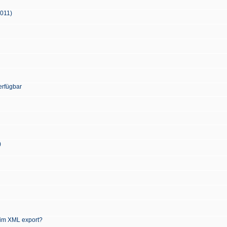
2011)
erfügbar
)
 im XML export?