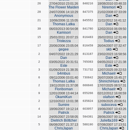
26
27/04/2010 23:01:26
848216
18/08/2010 03:48:33
The Flower Maiden
Niremori
28
24/07/2006 14:10:29
847375
21/02/2008 07:33:09
Anonymous
Dan
21
10/06/2006 11:15:05
845552
11/11/2012 16:41:12
Thomas Latka
Dan
39
06/03/2013 00:54:08
841780
12/02/2016 06:09:50
Kamisori
Dan
15
25/01/2011 20:07:15
816483
26/02/2011 12:31:49
Tristezza
Todius
17
20/06/2006 23:05:04
816459
26/04/2007 07:32:47
gegee
skb
2
04/07/2022 19:21:29
813187
23/02/2023 16:58:56
Dan
Dan
2
03/05/2022 20:31:51
765083
04/05/2022 17:21:38
Este
Este
3
01/09/2019 21:38:35
731732
12/07/2025 09:22:53
b4mbus
Michaelr
6
09/11/2006 03:01:40
730842
26/07/2009 15:45:27
Thomas Latka
ShinichiHara
2
19/11/2020 21:37:08
666846
17/07/2025 08:57:31
Floriboman
Michaelr
9
12/01/2008 13:44:14
655266
02/12/2012 16:00:59
OkamiKun
olafson
2
12/10/2022 13:01:38
635824
12/09/2025 20:06:51
Sumire
suboceva
4
18/06/2007 19:12:14
603957
19/06/2007 10:43:26
Patrick
Patrick
14
24/05/2007 23:58:05
594381
28/06/2007 00:12:42
Dietrich Böttcher
Julietta169
5
06/08/2007 21:37:13
588190
07/08/2007 17:13:51
ChrisJapan
ChrisJapan