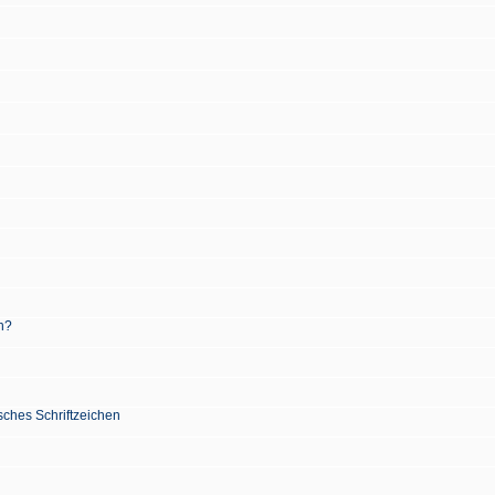
n?
sches Schriftzeichen