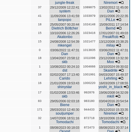
jungle-freak
Niremori
37
29/12/2009 12:22:41
1089875
13/02/2012 11:45:00
system
Dan
41
11/09/2006 13:41:59
1033979
19/11/2006 20:22:35
tanpopo
PiLLe
18
25/05/2007 00:20:44
1024148
15/09/2011 17:14:54
Dietrich Böttcher
Bernd
15
10/10/2006 12:26:26
1023416
17/01/2007 01:49:03
Akatonbo
FreakRob
15
24/08/2008 12:54:39
1021477
13/12/2008 23:38:25
mkengel
milay
0
03/06/2022 11:47:31
1013835
03/06/2022 11:47:31
Dan
Dan
18
13/04/2007 23:58:12
1011096
23/12/2008 13:32:30
skb
Moo
1
10/08/2022 00:24:10
1004666
13/10/2024 09:30:02
dst
Skaidrite
18
02/02/2007 17:13:40
1001991
04/03/2007 15:49:37
Carido
Lehrling
16
21/01/2009 19:53:43
1000220
16/03/2009 17:08:55
shinystar
yoshi_in_black
17
01/02/2008 13:53:46
992876
19/06/2008 04:32:09
skb
mkill
83
29/05/2006 02:03:18
983180
03/04/2016 20:54:54
Biene
Dan
171
28/03/2010 12:40:30
944433
25/12/2010 15:33:35
souljumper
Niremori
32
14/07/2006 18:51:16
872718
18/10/2006 15:05:52
Tomodachi
Tomodachi
1
08/08/2023 00:18:03
872473
08/08/2023 20:37:14
Oromit
Dan