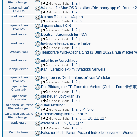
Übersetzungen
1
2
[
Gehe zu Seite:
,
]
Japanisch auf
Wadoku für Mac OS X Lexikon/Dictionary.app (9. Januar 
PC/PDA
1
2
3
[
Gehe zu Seite:
,
,
]
wadoku.de
kleines Rätsel aus Japan
1
2
3
[
Gehe zu Seite:
,
,
]
Japanisch auf
Japanisches OCR
PC/PDA
1
2
[
Gehe zu Seite:
,
]
wadoku.de
Deutsch-Japanisch für PDA
1
2
[
Gehe zu Seite:
,
]
wadoku.de
traditionelle japanische Farben
1
2
[
Gehe zu Seite:
,
]
Wadoku-Wiki
Temporäre Wiki-Abschaltung (3. Juni 2022), nun wieder v
wadoku.de
inhaltliche Vorschläge
1
2
[
Gehe zu Seite:
,
]
Kanji-Lexikon
Kanji Lernprojekt (mit Wadoku Verweis)
Japanisch auf
Eingabe ins "Suchenfenster" von Wadoku
PC/PDA
1
2
[
Gehe zu Seite:
,
]
Japanische
Die Bildung der TE-Form der Verben (Ombin-Form 音便形
Grammatik
1
2
[
Gehe zu Seite:
,
]
Japanische
die neuen Joyo-Kanjis?
Grammatik
1
2
[
Gehe zu Seite:
,
]
Japanisch-Deutsche
"Übersetzung"
Übersetzungen
1
2
3
4
5
6
[
Gehe zu Seite:
,
,
,
,
,
]
Japanisch-Deutsche
Übersetzungskorrektur bitte
Übersetzungen
1
2
3
10
11
12
[
Gehe zu Seite:
,
,
...
,
,
]
wadoku.de
watashi wa = "わたしは"?
1
2
3
[
Gehe zu Seite:
,
,
]
WadokuTeam
Falscher Pitch-Pattern/Accent-Index bei diversen Wörtern