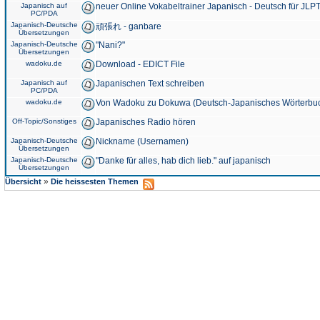
Japanisch auf
neuer Online Vokabeltrainer Japanisch - Deutsch für JLPT
PC/PDA
Japanisch-Deutsche
頑張れ - ganbare
Übersetzungen
Japanisch-Deutsche
"Nani?"
Übersetzungen
wadoku.de
Download - EDICT File
Japanisch auf
Japanischen Text schreiben
PC/PDA
wadoku.de
Von Wadoku zu Dokuwa (Deutsch-Japanisches Wörterbu
Off-Topic/Sonstiges
Japanisches Radio hören
Japanisch-Deutsche
Nickname (Usernamen)
Übersetzungen
Japanisch-Deutsche
"Danke für alles, hab dich lieb." auf japanisch
Übersetzungen
»
Übersicht
Die heissesten Themen