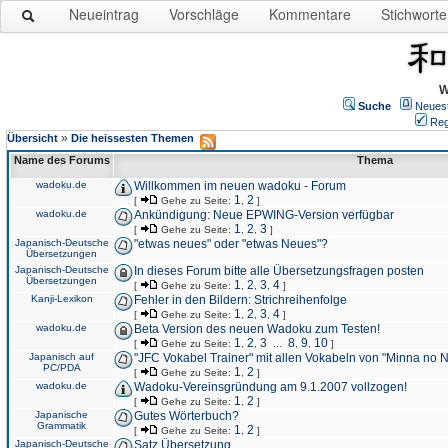
Neueintrag
Vorschläge
Kommentare
Stichworte
W
Suche
Neues
Reg
»
Übersicht
Die heissesten Themen
Name des Forums
Thema
wadoku.de
Willkommen im neuen wadoku - Forum
1
2
[
Gehe zu Seite:
,
]
wadoku.de
Ankündigung: Neue EPWING-Version verfügbar
1
2
3
[
Gehe zu Seite:
,
,
]
Japanisch-Deutsche
"etwas neues" oder "etwas Neues"?
Übersetzungen
Japanisch-Deutsche
In dieses Forum bitte alle Übersetzungsfragen posten
Übersetzungen
1
2
3
4
[
Gehe zu Seite:
,
,
,
]
Kanji-Lexikon
Fehler in den Bildern: Strichreihenfolge
1
2
3
4
[
Gehe zu Seite:
,
,
,
]
wadoku.de
Beta Version des neuen Wadoku zum Testen!
1
2
3
8
9
10
[
Gehe zu Seite:
,
,
...
,
,
]
Japanisch auf
"JFC Vokabel Trainer" mit allen Vokabeln von "Minna no 
PC/PDA
1
2
[
Gehe zu Seite:
,
]
wadoku.de
Wadoku-Vereinsgründung am 9.1.2007 vollzogen!
1
2
[
Gehe zu Seite:
,
]
Japanische
Gutes Wörterbuch?
Grammatik
1
2
[
Gehe zu Seite:
,
]
Japanisch-Deutsche
Satz Übersetzung