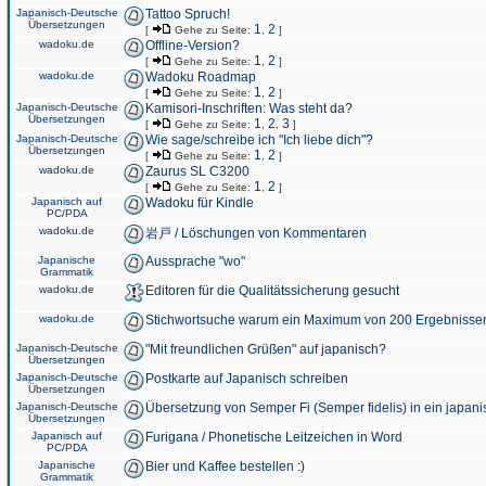
Japanisch-Deutsche
Tattoo Spruch!
Übersetzungen
1
2
[
Gehe zu Seite:
,
]
wadoku.de
Offline-Version?
1
2
[
Gehe zu Seite:
,
]
wadoku.de
Wadoku Roadmap
1
2
[
Gehe zu Seite:
,
]
Japanisch-Deutsche
Kamisori-Inschriften: Was steht da?
Übersetzungen
1
2
3
[
Gehe zu Seite:
,
,
]
Japanisch-Deutsche
Wie sage/schreibe ich "Ich liebe dich"?
Übersetzungen
1
2
[
Gehe zu Seite:
,
]
wadoku.de
Zaurus SL C3200
1
2
[
Gehe zu Seite:
,
]
Japanisch auf
Wadoku für Kindle
PC/PDA
wadoku.de
岩戸 / Löschungen von Kommentaren
Japanische
Aussprache "wo"
Grammatik
wadoku.de
Editoren für die Qualitätssicherung gesucht
wadoku.de
Stichwortsuche warum ein Maximum von 200 Ergebnisse
Japanisch-Deutsche
"Mit freundlichen Grüßen" auf japanisch?
Übersetzungen
Japanisch-Deutsche
Postkarte auf Japanisch schreiben
Übersetzungen
Japanisch-Deutsche
Übersetzung von Semper Fi (Semper fidelis) in ein japani
Übersetzungen
Japanisch auf
Furigana / Phonetische Leitzeichen in Word
PC/PDA
Japanische
Bier und Kaffee bestellen :)
Grammatik