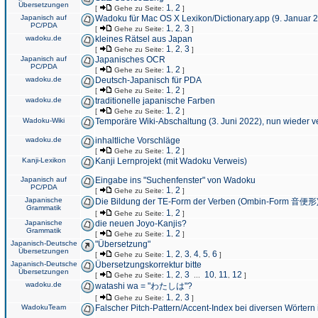
Übersetzungen
1
2
[
Gehe zu Seite:
,
]
Japanisch auf
Wadoku für Mac OS X Lexikon/Dictionary.app (9. Januar 
PC/PDA
1
2
3
[
Gehe zu Seite:
,
,
]
wadoku.de
kleines Rätsel aus Japan
1
2
3
[
Gehe zu Seite:
,
,
]
Japanisch auf
Japanisches OCR
PC/PDA
1
2
[
Gehe zu Seite:
,
]
wadoku.de
Deutsch-Japanisch für PDA
1
2
[
Gehe zu Seite:
,
]
wadoku.de
traditionelle japanische Farben
1
2
[
Gehe zu Seite:
,
]
Wadoku-Wiki
Temporäre Wiki-Abschaltung (3. Juni 2022), nun wieder v
wadoku.de
inhaltliche Vorschläge
1
2
[
Gehe zu Seite:
,
]
Kanji-Lexikon
Kanji Lernprojekt (mit Wadoku Verweis)
Japanisch auf
Eingabe ins "Suchenfenster" von Wadoku
PC/PDA
1
2
[
Gehe zu Seite:
,
]
Japanische
Die Bildung der TE-Form der Verben (Ombin-Form 音便形
Grammatik
1
2
[
Gehe zu Seite:
,
]
Japanische
die neuen Joyo-Kanjis?
Grammatik
1
2
[
Gehe zu Seite:
,
]
Japanisch-Deutsche
"Übersetzung"
Übersetzungen
1
2
3
4
5
6
[
Gehe zu Seite:
,
,
,
,
,
]
Japanisch-Deutsche
Übersetzungskorrektur bitte
Übersetzungen
1
2
3
10
11
12
[
Gehe zu Seite:
,
,
...
,
,
]
wadoku.de
watashi wa = "わたしは"?
1
2
3
[
Gehe zu Seite:
,
,
]
WadokuTeam
Falscher Pitch-Pattern/Accent-Index bei diversen Wörtern