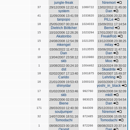
jungle-freak
Niremori
37
29/12/2009 12:22:41
1089722
13/02/2012 11:45:00
system
Dan
41
11/09/2006 13:41:59
1033820
19/11/2006 20:22:35
tanpopo
PiLLe
18
25/05/2007 00:20:44
1024033
15/09/2011 17:14:54
Dietrich Böttcher
Bernd
15
10/10/2006 12:26:26
1023294
17/01/2007 01:49:03
Akatonbo
FreakRob
15
24/08/2008 12:54:39
1021355
13/12/2008 23:38:25
mkengel
milay
0
03/06/2022 11:47:31
1013555
03/06/2022 11:47:31
Dan
Dan
18
13/04/2007 23:58:12
1010980
23/12/2008 13:32:30
skb
Moo
1
10/08/2022 00:24:10
1004462
13/10/2024 09:30:02
dst
Skaidrite
18
02/02/2007 17:13:40
1001875
04/03/2007 15:49:37
Carido
Lehrling
16
21/01/2009 19:53:43
1000103
16/03/2009 17:08:55
shinystar
yoshi_in_black
17
01/02/2008 13:53:46
992760
19/06/2008 04:32:09
skb
mkill
83
29/05/2006 02:03:18
983025
03/04/2016 20:54:54
Biene
Dan
171
28/03/2010 12:40:30
944309
25/12/2010 15:33:35
souljumper
Niremori
32
14/07/2006 18:51:16
872485
18/10/2006 15:05:52
Tomodachi
Tomodachi
1
08/08/2023 00:18:03
872266
08/08/2023 20:37:14
Oromit
Dan