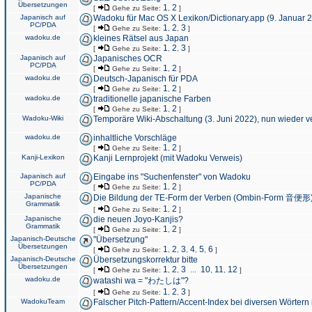
Übersetzungen
1
2
[
Gehe zu Seite:
,
]
Japanisch auf
Wadoku für Mac OS X Lexikon/Dictionary.app (9. Januar 
PC/PDA
1
2
3
[
Gehe zu Seite:
,
,
]
wadoku.de
kleines Rätsel aus Japan
1
2
3
[
Gehe zu Seite:
,
,
]
Japanisch auf
Japanisches OCR
PC/PDA
1
2
[
Gehe zu Seite:
,
]
wadoku.de
Deutsch-Japanisch für PDA
1
2
[
Gehe zu Seite:
,
]
wadoku.de
traditionelle japanische Farben
1
2
[
Gehe zu Seite:
,
]
Wadoku-Wiki
Temporäre Wiki-Abschaltung (3. Juni 2022), nun wieder v
wadoku.de
inhaltliche Vorschläge
1
2
[
Gehe zu Seite:
,
]
Kanji-Lexikon
Kanji Lernprojekt (mit Wadoku Verweis)
Japanisch auf
Eingabe ins "Suchenfenster" von Wadoku
PC/PDA
1
2
[
Gehe zu Seite:
,
]
Japanische
Die Bildung der TE-Form der Verben (Ombin-Form 音便形
Grammatik
1
2
[
Gehe zu Seite:
,
]
Japanische
die neuen Joyo-Kanjis?
Grammatik
1
2
[
Gehe zu Seite:
,
]
Japanisch-Deutsche
"Übersetzung"
Übersetzungen
1
2
3
4
5
6
[
Gehe zu Seite:
,
,
,
,
,
]
Japanisch-Deutsche
Übersetzungskorrektur bitte
Übersetzungen
1
2
3
10
11
12
[
Gehe zu Seite:
,
,
...
,
,
]
wadoku.de
watashi wa = "わたしは"?
1
2
3
[
Gehe zu Seite:
,
,
]
WadokuTeam
Falscher Pitch-Pattern/Accent-Index bei diversen Wörtern