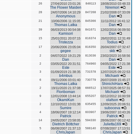
26
27/04/2010 23:01:26
848113
18/08/2010 03:48:33
The Flower Maiden
Niremori
28
24/07/2006 14:10:29
847268
21/02/2008 07:33:09
Anonymous
Dan
21
10/06/2006 11:15:05
845366
11/11/2012 16:41:12
Thomas Latka
Dan
39
06/03/2013 00:54:08
841671
12/02/2016 06:09:50
Kamisori
Dan
15
25/01/2011 20:07:15
816374
26/02/2011 12:31:49
Tristezza
Todius
17
20/06/2006 23:05:04
816350
26/04/2007 07:32:47
gegee
skb
2
04/07/2022 19:21:29
813036
23/02/2023 16:58:56
Dan
Dan
2
03/05/2022 20:31:51
764960
04/05/2022 17:21:38
Este
Este
3
01/09/2019 21:38:35
731578
12/07/2025 09:22:53
b4mbus
Michaelr
6
09/11/2006 03:01:40
730779
26/07/2009 15:45:27
Thomas Latka
ShinichiHara
2
19/11/2020 21:37:08
666512
17/07/2025 08:57:31
Floriboman
Michaelr
9
12/01/2008 13:44:14
655207
02/12/2012 16:00:59
OkamiKun
olafson
2
12/10/2022 13:01:38
635455
12/09/2025 20:06:51
Sumire
suboceva
4
18/06/2007 19:12:14
603907
19/06/2007 10:43:26
Patrick
Patrick
14
24/05/2007 23:58:05
594330
28/06/2007 00:12:42
Dietrich Böttcher
Julietta169
5
06/08/2007 21:37:13
588140
07/08/2007 17:13:51
ChrisJapan
ChrisJapan