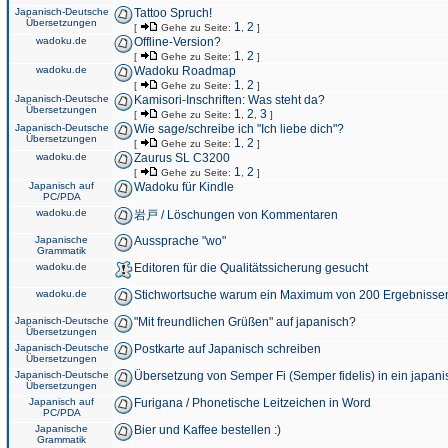
Japanisch-Deutsche
Tattoo Spruch!
Übersetzungen
1
2
[
Gehe zu Seite:
,
]
wadoku.de
Offline-Version?
1
2
[
Gehe zu Seite:
,
]
wadoku.de
Wadoku Roadmap
1
2
[
Gehe zu Seite:
,
]
Japanisch-Deutsche
Kamisori-Inschriften: Was steht da?
Übersetzungen
1
2
3
[
Gehe zu Seite:
,
,
]
Japanisch-Deutsche
Wie sage/schreibe ich "Ich liebe dich"?
Übersetzungen
1
2
[
Gehe zu Seite:
,
]
wadoku.de
Zaurus SL C3200
1
2
[
Gehe zu Seite:
,
]
Japanisch auf
Wadoku für Kindle
PC/PDA
wadoku.de
岩戸 / Löschungen von Kommentaren
Japanische
Aussprache "wo"
Grammatik
wadoku.de
Editoren für die Qualitätssicherung gesucht
wadoku.de
Stichwortsuche warum ein Maximum von 200 Ergebnisse
Japanisch-Deutsche
"Mit freundlichen Grüßen" auf japanisch?
Übersetzungen
Japanisch-Deutsche
Postkarte auf Japanisch schreiben
Übersetzungen
Japanisch-Deutsche
Übersetzung von Semper Fi (Semper fidelis) in ein japani
Übersetzungen
Japanisch auf
Furigana / Phonetische Leitzeichen in Word
PC/PDA
Japanische
Bier und Kaffee bestellen :)
Grammatik