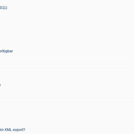
2011)
erfügbar
)
 im XML export?