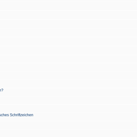
n?
sches Schriftzeichen