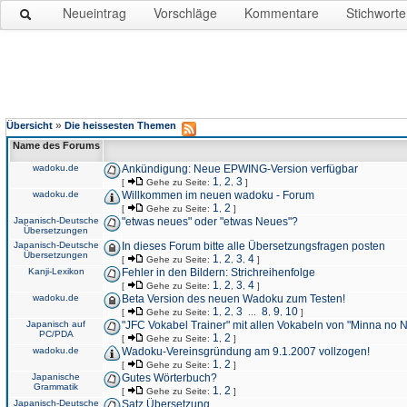
Neueintrag
Vorschläge
Kommentare
Stichworte
»
Übersicht
Die heissesten Themen
Name des Forums
wadoku.de
Ankündigung: Neue EPWING-Version verfügbar
1
2
3
[
Gehe zu Seite:
,
,
]
wadoku.de
Willkommen im neuen wadoku - Forum
1
2
[
Gehe zu Seite:
,
]
Japanisch-Deutsche
"etwas neues" oder "etwas Neues"?
Übersetzungen
Japanisch-Deutsche
In dieses Forum bitte alle Übersetzungsfragen posten
Übersetzungen
1
2
3
4
[
Gehe zu Seite:
,
,
,
]
Kanji-Lexikon
Fehler in den Bildern: Strichreihenfolge
1
2
3
4
[
Gehe zu Seite:
,
,
,
]
wadoku.de
Beta Version des neuen Wadoku zum Testen!
1
2
3
8
9
10
[
Gehe zu Seite:
,
,
...
,
,
]
Japanisch auf
"JFC Vokabel Trainer" mit allen Vokabeln von "Minna no 
PC/PDA
1
2
[
Gehe zu Seite:
,
]
wadoku.de
Wadoku-Vereinsgründung am 9.1.2007 vollzogen!
1
2
[
Gehe zu Seite:
,
]
Japanische
Gutes Wörterbuch?
Grammatik
1
2
[
Gehe zu Seite:
,
]
Japanisch-Deutsche
Satz Übersetzung