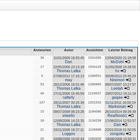
Antworten
Autor
Ansichten
Letzter Beitrag
36
11/01/2009 16:55:45
1504395
13/04/2020 21:18:08
Dan
McDohl
17
22/05/2006 23:13:18
1504126
31/05/2008 16:28:55
Thomas Latka
hv
5
27/08/2012 17:16:13
1299551
30/08/2012 03:45:29
may
Niremori
53
18/12/2006 16:01:46
1290985
08/07/2007 10:27:57
Thomas Latka
Leetah
46
27/11/2006 15:45:59
1219537
29/07/2012 18:11:18
ralferly
gegee
147
28/11/2007 00:25:39
1201533
01/11/2011 16:59:19
Thomas Latka
Marksman
15
09/07/2009 08:23:28
1194086
26/10/2014 09:39:39
elwello
RealNoob1
18
12/08/2006 14:22:35
1134238
17/08/2014 12:52:57
Thomas Latka
Dan
21
03/11/2008 18:37:11
1126698
22/01/2018 01:50:55
Loggos
zongoku
20
10/08/2008 19:02:43
1090606
18/08/2008 15:50:11