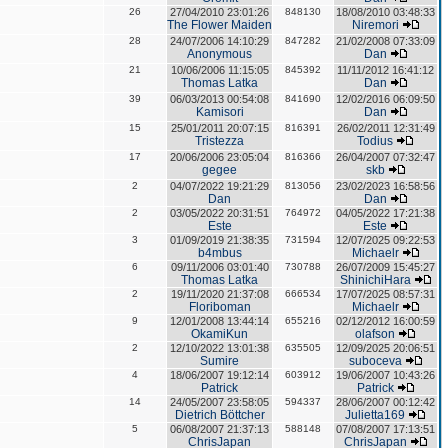
26
27/04/2010 23:01:26
848130
18/08/2010 03:48:33
The Flower Maiden
Niremori
28
24/07/2006 14:10:29
847282
21/02/2008 07:33:09
Anonymous
Dan
21
10/06/2006 11:15:05
845392
11/11/2012 16:41:12
Thomas Latka
Dan
39
06/03/2013 00:54:08
841690
12/02/2016 06:09:50
Kamisori
Dan
15
25/01/2011 20:07:15
816391
26/02/2011 12:31:49
Tristezza
Todius
17
20/06/2006 23:05:04
816366
26/04/2007 07:32:47
gegee
skb
2
04/07/2022 19:21:29
813056
23/02/2023 16:58:56
Dan
Dan
2
03/05/2022 20:31:51
764972
04/05/2022 17:21:38
Este
Este
3
01/09/2019 21:38:35
731594
12/07/2025 09:22:53
b4mbus
Michaelr
6
09/11/2006 03:01:40
730788
26/07/2009 15:45:27
Thomas Latka
ShinichiHara
2
19/11/2020 21:37:08
666534
17/07/2025 08:57:31
Floriboman
Michaelr
9
12/01/2008 13:44:14
655216
02/12/2012 16:00:59
OkamiKun
olafson
2
12/10/2022 13:01:38
635505
12/09/2025 20:06:51
Sumire
suboceva
4
18/06/2007 19:12:14
603912
19/06/2007 10:43:26
Patrick
Patrick
14
24/05/2007 23:58:05
594337
28/06/2007 00:12:42
Dietrich Böttcher
Julietta169
5
06/08/2007 21:37:13
588148
07/08/2007 17:13:51
ChrisJapan
ChrisJapan