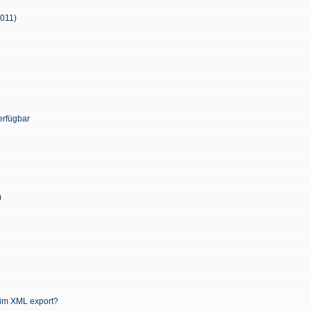
2011)
erfügbar
)
 im XML export?