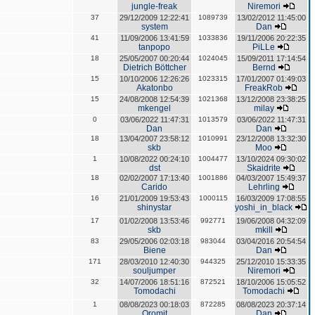
jungle-freak
Niremori
37
29/12/2009 12:22:41
1089739
13/02/2012 11:45:00
system
Dan
41
11/09/2006 13:41:59
1033836
19/11/2006 20:22:35
tanpopo
PiLLe
18
25/05/2007 00:20:44
1024045
15/09/2011 17:14:54
Dietrich Böttcher
Bernd
15
10/10/2006 12:26:26
1023315
17/01/2007 01:49:03
Akatonbo
FreakRob
15
24/08/2008 12:54:39
1021368
13/12/2008 23:38:25
mkengel
milay
0
03/06/2022 11:47:31
1013579
03/06/2022 11:47:31
Dan
Dan
18
13/04/2007 23:58:12
1010991
23/12/2008 13:32:30
skb
Moo
1
10/08/2022 00:24:10
1004477
13/10/2024 09:30:02
dst
Skaidrite
18
02/02/2007 17:13:40
1001886
04/03/2007 15:49:37
Carido
Lehrling
16
21/01/2009 19:53:43
1000115
16/03/2009 17:08:55
shinystar
yoshi_in_black
17
01/02/2008 13:53:46
992771
19/06/2008 04:32:09
skb
mkill
83
29/05/2006 02:03:18
983044
03/04/2016 20:54:54
Biene
Dan
171
28/03/2010 12:40:30
944325
25/12/2010 15:33:35
souljumper
Niremori
32
14/07/2006 18:51:16
872521
18/10/2006 15:05:52
Tomodachi
Tomodachi
1
08/08/2023 00:18:03
872285
08/08/2023 20:37:14
Oromit
Dan