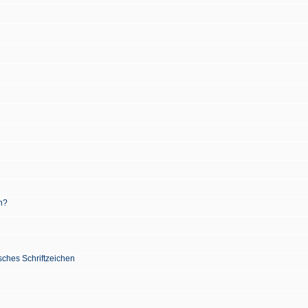
n?
sches Schriftzeichen