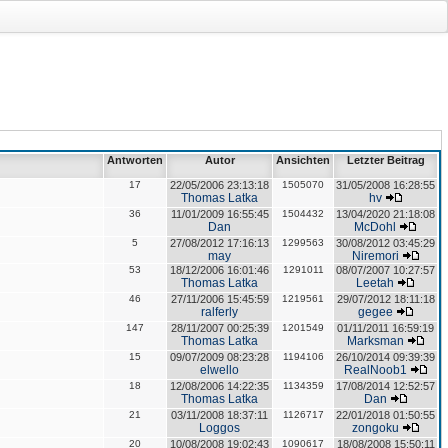
Antworten
Autor
Ansichten
Letzter Beitrag
17
22/05/2006 23:13:18
1505070
31/05/2008 16:28:55
Thomas Latka
hv
36
11/01/2009 16:55:45
1504432
13/04/2020 21:18:08
Dan
McDohl
5
27/08/2012 17:16:13
1299563
30/08/2012 03:45:29
may
Niremori
53
18/12/2006 16:01:46
1291011
08/07/2007 10:27:57
Thomas Latka
Leetah
46
27/11/2006 15:45:59
1219561
29/07/2012 18:11:18
ralferly
gegee
147
28/11/2007 00:25:39
1201549
01/11/2011 16:59:19
Thomas Latka
Marksman
15
09/07/2009 08:23:28
1194106
26/10/2014 09:39:39
elwello
RealNoob1
18
12/08/2006 14:22:35
1134359
17/08/2014 12:52:57
Thomas Latka
Dan
21
03/11/2008 18:37:11
1126717
22/01/2018 01:50:55
Loggos
zongoku
20
10/08/2008 19:02:43
1090617
18/08/2008 15:50:11