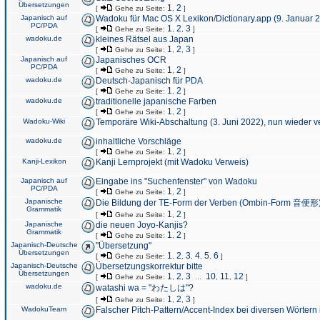
Übersetzungen
1
2
[
Gehe zu Seite:
,
]
Japanisch auf
Wadoku für Mac OS X Lexikon/Dictionary.app (9. Januar 
PC/PDA
1
2
3
[
Gehe zu Seite:
,
,
]
wadoku.de
kleines Rätsel aus Japan
1
2
3
[
Gehe zu Seite:
,
,
]
Japanisch auf
Japanisches OCR
PC/PDA
1
2
[
Gehe zu Seite:
,
]
wadoku.de
Deutsch-Japanisch für PDA
1
2
[
Gehe zu Seite:
,
]
wadoku.de
traditionelle japanische Farben
1
2
[
Gehe zu Seite:
,
]
Wadoku-Wiki
Temporäre Wiki-Abschaltung (3. Juni 2022), nun wieder v
wadoku.de
inhaltliche Vorschläge
1
2
[
Gehe zu Seite:
,
]
Kanji-Lexikon
Kanji Lernprojekt (mit Wadoku Verweis)
Japanisch auf
Eingabe ins "Suchenfenster" von Wadoku
PC/PDA
1
2
[
Gehe zu Seite:
,
]
Japanische
Die Bildung der TE-Form der Verben (Ombin-Form 音便形
Grammatik
1
2
[
Gehe zu Seite:
,
]
Japanische
die neuen Joyo-Kanjis?
Grammatik
1
2
[
Gehe zu Seite:
,
]
Japanisch-Deutsche
"Übersetzung"
Übersetzungen
1
2
3
4
5
6
[
Gehe zu Seite:
,
,
,
,
,
]
Japanisch-Deutsche
Übersetzungskorrektur bitte
Übersetzungen
1
2
3
10
11
12
[
Gehe zu Seite:
,
,
...
,
,
]
wadoku.de
watashi wa = "わたしは"?
1
2
3
[
Gehe zu Seite:
,
,
]
WadokuTeam
Falscher Pitch-Pattern/Accent-Index bei diversen Wörtern