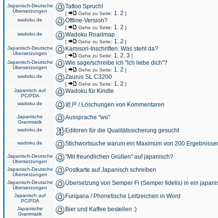
Japanisch-Deutsche
Tattoo Spruch!
Übersetzungen
1
2
[
Gehe zu Seite:
,
]
wadoku.de
Offline-Version?
1
2
[
Gehe zu Seite:
,
]
wadoku.de
Wadoku Roadmap
1
2
[
Gehe zu Seite:
,
]
Japanisch-Deutsche
Kamisori-Inschriften: Was steht da?
Übersetzungen
1
2
3
[
Gehe zu Seite:
,
,
]
Japanisch-Deutsche
Wie sage/schreibe ich "Ich liebe dich"?
Übersetzungen
1
2
[
Gehe zu Seite:
,
]
wadoku.de
Zaurus SL C3200
1
2
[
Gehe zu Seite:
,
]
Japanisch auf
Wadoku für Kindle
PC/PDA
wadoku.de
岩戸 / Löschungen von Kommentaren
Japanische
Aussprache "wo"
Grammatik
wadoku.de
Editoren für die Qualitätssicherung gesucht
wadoku.de
Stichwortsuche warum ein Maximum von 200 Ergebnisse
Japanisch-Deutsche
"Mit freundlichen Grüßen" auf japanisch?
Übersetzungen
Japanisch-Deutsche
Postkarte auf Japanisch schreiben
Übersetzungen
Japanisch-Deutsche
Übersetzung von Semper Fi (Semper fidelis) in ein japani
Übersetzungen
Japanisch auf
Furigana / Phonetische Leitzeichen in Word
PC/PDA
Japanische
Bier und Kaffee bestellen :)
Grammatik