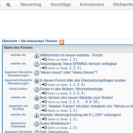
Neueintrag
Vorschläge
Kommentare
Stichworte
»
Übersicht
Die heissesten Themen
Name des Forums
wadoku.de
Willkommen im neuen wadoku - Forum
1
2
[
Gehe zu Seite:
,
]
wadoku.de
Ankündigung: Neue EPWING-Version verfügbar
1
2
3
[
Gehe zu Seite:
,
,
]
Japanisch-Deutsche
"etwas neues" oder "etwas Neues"?
Übersetzungen
Japanisch-Deutsche
In dieses Forum bitte alle Übersetzungsfragen posten
Übersetzungen
1
2
3
4
[
Gehe zu Seite:
,
,
,
]
Kanji-Lexikon
Fehler in den Bildern: Strichreihenfolge
1
2
3
4
[
Gehe zu Seite:
,
,
,
]
wadoku.de
Beta Version des neuen Wadoku zum Testen!
1
2
3
8
9
10
[
Gehe zu Seite:
,
,
...
,
,
]
Japanisch auf
"JFC Vokabel Trainer" mit allen Vokabeln von "Minna no 
PC/PDA
1
2
[
Gehe zu Seite:
,
]
wadoku.de
Wadoku-Vereinsgründung am 9.1.2007 vollzogen!
1
2
[
Gehe zu Seite:
,
]
Japanische
Gutes Wörterbuch?
Grammatik
1
2
[
Gehe zu Seite:
,
]
Japanisch-Deutsche
Satz Übersetzung