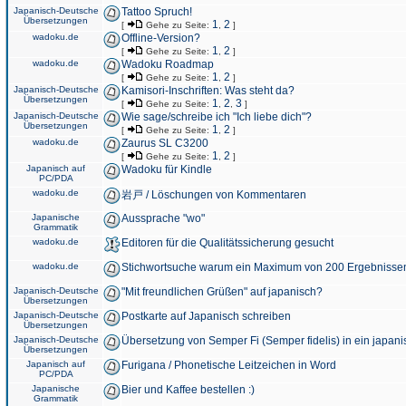
Japanisch-Deutsche
Tattoo Spruch!
Übersetzungen
1
2
[
Gehe zu Seite:
,
]
wadoku.de
Offline-Version?
1
2
[
Gehe zu Seite:
,
]
wadoku.de
Wadoku Roadmap
1
2
[
Gehe zu Seite:
,
]
Japanisch-Deutsche
Kamisori-Inschriften: Was steht da?
Übersetzungen
1
2
3
[
Gehe zu Seite:
,
,
]
Japanisch-Deutsche
Wie sage/schreibe ich "Ich liebe dich"?
Übersetzungen
1
2
[
Gehe zu Seite:
,
]
wadoku.de
Zaurus SL C3200
1
2
[
Gehe zu Seite:
,
]
Japanisch auf
Wadoku für Kindle
PC/PDA
wadoku.de
岩戸 / Löschungen von Kommentaren
Japanische
Aussprache "wo"
Grammatik
wadoku.de
Editoren für die Qualitätssicherung gesucht
wadoku.de
Stichwortsuche warum ein Maximum von 200 Ergebnisse
Japanisch-Deutsche
"Mit freundlichen Grüßen" auf japanisch?
Übersetzungen
Japanisch-Deutsche
Postkarte auf Japanisch schreiben
Übersetzungen
Japanisch-Deutsche
Übersetzung von Semper Fi (Semper fidelis) in ein japani
Übersetzungen
Japanisch auf
Furigana / Phonetische Leitzeichen in Word
PC/PDA
Japanische
Bier und Kaffee bestellen :)
Grammatik