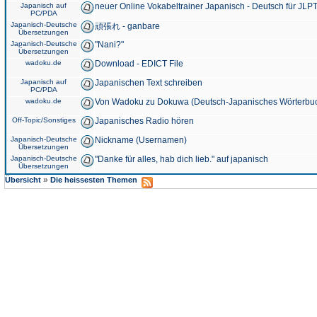
Japanisch auf
neuer Online Vokabeltrainer Japanisch - Deutsch für JLPT
PC/PDA
Japanisch-Deutsche
頑張れ - ganbare
Übersetzungen
Japanisch-Deutsche
"Nani?"
Übersetzungen
wadoku.de
Download - EDICT File
Japanisch auf
Japanischen Text schreiben
PC/PDA
wadoku.de
Von Wadoku zu Dokuwa (Deutsch-Japanisches Wörterbu
Off-Topic/Sonstiges
Japanisches Radio hören
Japanisch-Deutsche
Nickname (Usernamen)
Übersetzungen
Japanisch-Deutsche
"Danke für alles, hab dich lieb." auf japanisch
Übersetzungen
»
Übersicht
Die heissesten Themen