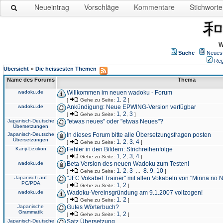
Neueintrag
Vorschläge
Kommentare
Stichworte
W
Suche
Neues
Reg
»
Übersicht
Die heissesten Themen
Name des Forums
Thema
wadoku.de
Willkommen im neuen wadoku - Forum
1
2
[
Gehe zu Seite:
,
]
wadoku.de
Ankündigung: Neue EPWING-Version verfügbar
1
2
3
[
Gehe zu Seite:
,
,
]
Japanisch-Deutsche
"etwas neues" oder "etwas Neues"?
Übersetzungen
Japanisch-Deutsche
In dieses Forum bitte alle Übersetzungsfragen posten
Übersetzungen
1
2
3
4
[
Gehe zu Seite:
,
,
,
]
Kanji-Lexikon
Fehler in den Bildern: Strichreihenfolge
1
2
3
4
[
Gehe zu Seite:
,
,
,
]
wadoku.de
Beta Version des neuen Wadoku zum Testen!
1
2
3
8
9
10
[
Gehe zu Seite:
,
,
...
,
,
]
Japanisch auf
"JFC Vokabel Trainer" mit allen Vokabeln von "Minna no 
PC/PDA
1
2
[
Gehe zu Seite:
,
]
wadoku.de
Wadoku-Vereinsgründung am 9.1.2007 vollzogen!
1
2
[
Gehe zu Seite:
,
]
Japanische
Gutes Wörterbuch?
Grammatik
1
2
[
Gehe zu Seite:
,
]
Japanisch-Deutsche
Satz Übersetzung