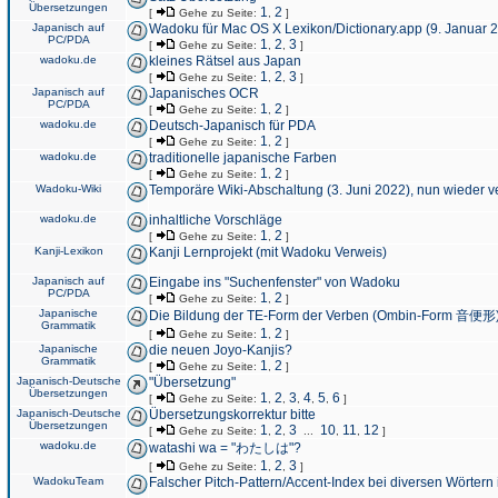
Übersetzungen
1
2
[
Gehe zu Seite:
,
]
Japanisch auf
Wadoku für Mac OS X Lexikon/Dictionary.app (9. Januar 
PC/PDA
1
2
3
[
Gehe zu Seite:
,
,
]
wadoku.de
kleines Rätsel aus Japan
1
2
3
[
Gehe zu Seite:
,
,
]
Japanisch auf
Japanisches OCR
PC/PDA
1
2
[
Gehe zu Seite:
,
]
wadoku.de
Deutsch-Japanisch für PDA
1
2
[
Gehe zu Seite:
,
]
wadoku.de
traditionelle japanische Farben
1
2
[
Gehe zu Seite:
,
]
Wadoku-Wiki
Temporäre Wiki-Abschaltung (3. Juni 2022), nun wieder v
wadoku.de
inhaltliche Vorschläge
1
2
[
Gehe zu Seite:
,
]
Kanji-Lexikon
Kanji Lernprojekt (mit Wadoku Verweis)
Japanisch auf
Eingabe ins "Suchenfenster" von Wadoku
PC/PDA
1
2
[
Gehe zu Seite:
,
]
Japanische
Die Bildung der TE-Form der Verben (Ombin-Form 音便形
Grammatik
1
2
[
Gehe zu Seite:
,
]
Japanische
die neuen Joyo-Kanjis?
Grammatik
1
2
[
Gehe zu Seite:
,
]
Japanisch-Deutsche
"Übersetzung"
Übersetzungen
1
2
3
4
5
6
[
Gehe zu Seite:
,
,
,
,
,
]
Japanisch-Deutsche
Übersetzungskorrektur bitte
Übersetzungen
1
2
3
10
11
12
[
Gehe zu Seite:
,
,
...
,
,
]
wadoku.de
watashi wa = "わたしは"?
1
2
3
[
Gehe zu Seite:
,
,
]
WadokuTeam
Falscher Pitch-Pattern/Accent-Index bei diversen Wörtern