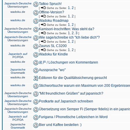
Japanisch-Deutsche
Tattoo Spruch!
Übersetzungen
1
2
[
Gehe zu Seite:
,
]
wadoku.de
Offline-Version?
1
2
[
Gehe zu Seite:
,
]
wadoku.de
Wadoku Roadmap
1
2
[
Gehe zu Seite:
,
]
Japanisch-Deutsche
Kamisori-Inschriften: Was steht da?
Übersetzungen
1
2
3
[
Gehe zu Seite:
,
,
]
Japanisch-Deutsche
Wie sage/schreibe ich "Ich liebe dich"?
Übersetzungen
1
2
[
Gehe zu Seite:
,
]
wadoku.de
Zaurus SL C3200
1
2
[
Gehe zu Seite:
,
]
Japanisch auf
Wadoku für Kindle
PC/PDA
wadoku.de
岩戸 / Löschungen von Kommentaren
Japanische
Aussprache "wo"
Grammatik
wadoku.de
Editoren für die Qualitätssicherung gesucht
wadoku.de
Stichwortsuche warum ein Maximum von 200 Ergebnisse
Japanisch-Deutsche
"Mit freundlichen Grüßen" auf japanisch?
Übersetzungen
Japanisch-Deutsche
Postkarte auf Japanisch schreiben
Übersetzungen
Japanisch-Deutsche
Übersetzung von Semper Fi (Semper fidelis) in ein japani
Übersetzungen
Japanisch auf
Furigana / Phonetische Leitzeichen in Word
PC/PDA
Japanische
Bier und Kaffee bestellen :)
Grammatik