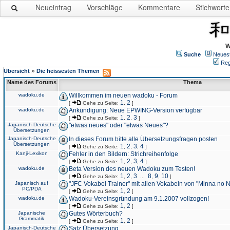
Neueintrag
Vorschläge
Kommentare
Stichworte
W
Suche
Neues
Reg
»
Übersicht
Die heissesten Themen
Name des Forums
Thema
wadoku.de
Willkommen im neuen wadoku - Forum
1
2
[
Gehe zu Seite:
,
]
wadoku.de
Ankündigung: Neue EPWING-Version verfügbar
1
2
3
[
Gehe zu Seite:
,
,
]
Japanisch-Deutsche
"etwas neues" oder "etwas Neues"?
Übersetzungen
Japanisch-Deutsche
In dieses Forum bitte alle Übersetzungsfragen posten
Übersetzungen
1
2
3
4
[
Gehe zu Seite:
,
,
,
]
Kanji-Lexikon
Fehler in den Bildern: Strichreihenfolge
1
2
3
4
[
Gehe zu Seite:
,
,
,
]
wadoku.de
Beta Version des neuen Wadoku zum Testen!
1
2
3
8
9
10
[
Gehe zu Seite:
,
,
...
,
,
]
Japanisch auf
"JFC Vokabel Trainer" mit allen Vokabeln von "Minna no 
PC/PDA
1
2
[
Gehe zu Seite:
,
]
wadoku.de
Wadoku-Vereinsgründung am 9.1.2007 vollzogen!
1
2
[
Gehe zu Seite:
,
]
Japanische
Gutes Wörterbuch?
Grammatik
1
2
[
Gehe zu Seite:
,
]
Japanisch-Deutsche
Satz Übersetzung