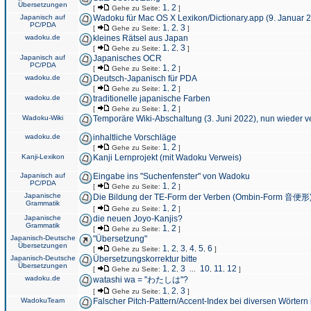
Übersetzungen
1
2
[
Gehe zu Seite:
,
]
Japanisch auf
Wadoku für Mac OS X Lexikon/Dictionary.app (9. Januar 
PC/PDA
1
2
3
[
Gehe zu Seite:
,
,
]
wadoku.de
kleines Rätsel aus Japan
1
2
3
[
Gehe zu Seite:
,
,
]
Japanisch auf
Japanisches OCR
PC/PDA
1
2
[
Gehe zu Seite:
,
]
wadoku.de
Deutsch-Japanisch für PDA
1
2
[
Gehe zu Seite:
,
]
wadoku.de
traditionelle japanische Farben
1
2
[
Gehe zu Seite:
,
]
Wadoku-Wiki
Temporäre Wiki-Abschaltung (3. Juni 2022), nun wieder v
wadoku.de
inhaltliche Vorschläge
1
2
[
Gehe zu Seite:
,
]
Kanji-Lexikon
Kanji Lernprojekt (mit Wadoku Verweis)
Japanisch auf
Eingabe ins "Suchenfenster" von Wadoku
PC/PDA
1
2
[
Gehe zu Seite:
,
]
Japanische
Die Bildung der TE-Form der Verben (Ombin-Form 音便形
Grammatik
1
2
[
Gehe zu Seite:
,
]
Japanische
die neuen Joyo-Kanjis?
Grammatik
1
2
[
Gehe zu Seite:
,
]
Japanisch-Deutsche
"Übersetzung"
Übersetzungen
1
2
3
4
5
6
[
Gehe zu Seite:
,
,
,
,
,
]
Japanisch-Deutsche
Übersetzungskorrektur bitte
Übersetzungen
1
2
3
10
11
12
[
Gehe zu Seite:
,
,
...
,
,
]
wadoku.de
watashi wa = "わたしは"?
1
2
3
[
Gehe zu Seite:
,
,
]
WadokuTeam
Falscher Pitch-Pattern/Accent-Index bei diversen Wörtern