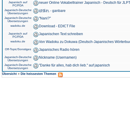
Japanisch auf
neuer Online Vokabeltrainer Japanisch - Deutsch für JLPT
PC/PDA
Japanisch-Deutsche
頑張れ - ganbare
Übersetzungen
Japanisch-Deutsche
"Nani?"
Übersetzungen
wadoku.de
Download - EDICT File
Japanisch auf
Japanischen Text schreiben
PC/PDA
wadoku.de
Von Wadoku zu Dokuwa (Deutsch-Japanisches Wörterbu
Off-Topic/Sonstiges
Japanisches Radio hören
Japanisch-Deutsche
Nickname (Usernamen)
Übersetzungen
Japanisch-Deutsche
"Danke für alles, hab dich lieb." auf japanisch
Übersetzungen
»
Übersicht
Die heissesten Themen