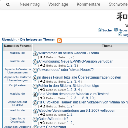
Neueintrag
Vorschläge
Kommentare
Stichworte
W
Suche
Neues
Reg
»
Übersicht
Die heissesten Themen
Name des Forums
Thema
wadoku.de
Willkommen im neuen wadoku - Forum
1
2
[
Gehe zu Seite:
,
]
wadoku.de
Ankündigung: Neue EPWING-Version verfügbar
1
2
3
[
Gehe zu Seite:
,
,
]
Japanisch-Deutsche
"etwas neues" oder "etwas Neues"?
Übersetzungen
Japanisch-Deutsche
In dieses Forum bitte alle Übersetzungsfragen posten
Übersetzungen
1
2
3
4
[
Gehe zu Seite:
,
,
,
]
Kanji-Lexikon
Fehler in den Bildern: Strichreihenfolge
1
2
3
4
[
Gehe zu Seite:
,
,
,
]
wadoku.de
Beta Version des neuen Wadoku zum Testen!
1
2
3
8
9
10
[
Gehe zu Seite:
,
,
...
,
,
]
Japanisch auf
"JFC Vokabel Trainer" mit allen Vokabeln von "Minna no 
PC/PDA
1
2
[
Gehe zu Seite:
,
]
wadoku.de
Wadoku-Vereinsgründung am 9.1.2007 vollzogen!
1
2
[
Gehe zu Seite:
,
]
Japanische
Gutes Wörterbuch?
Grammatik
1
2
[
Gehe zu Seite:
,
]
Japanisch-Deutsche
Satz Übersetzung