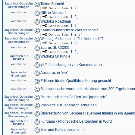
Japanisch-Deutsche
Tattoo Spruch!
Übersetzungen
1
2
[
Gehe zu Seite:
,
]
wadoku.de
Offline-Version?
1
2
[
Gehe zu Seite:
,
]
wadoku.de
Wadoku Roadmap
1
2
[
Gehe zu Seite:
,
]
Japanisch-Deutsche
Kamisori-Inschriften: Was steht da?
Übersetzungen
1
2
3
[
Gehe zu Seite:
,
,
]
Japanisch-Deutsche
Wie sage/schreibe ich "Ich liebe dich"?
Übersetzungen
1
2
[
Gehe zu Seite:
,
]
wadoku.de
Zaurus SL C3200
1
2
[
Gehe zu Seite:
,
]
Japanisch auf
Wadoku für Kindle
PC/PDA
wadoku.de
岩戸 / Löschungen von Kommentaren
Japanische
Aussprache "wo"
Grammatik
wadoku.de
Editoren für die Qualitätssicherung gesucht
wadoku.de
Stichwortsuche warum ein Maximum von 200 Ergebnisse
Japanisch-Deutsche
"Mit freundlichen Grüßen" auf japanisch?
Übersetzungen
Japanisch-Deutsche
Postkarte auf Japanisch schreiben
Übersetzungen
Japanisch-Deutsche
Übersetzung von Semper Fi (Semper fidelis) in ein japani
Übersetzungen
Japanisch auf
Furigana / Phonetische Leitzeichen in Word
PC/PDA
Japanische
Bier und Kaffee bestellen :)
Grammatik