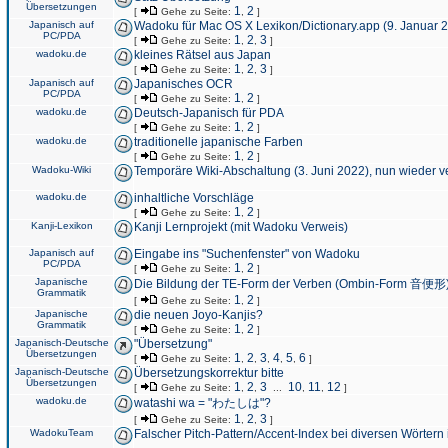
Übersetzungen
1
2
[
Gehe zu Seite:
,
]
Japanisch auf
Wadoku für Mac OS X Lexikon/Dictionary.app (9. Januar 
PC/PDA
1
2
3
[
Gehe zu Seite:
,
,
]
wadoku.de
kleines Rätsel aus Japan
1
2
3
[
Gehe zu Seite:
,
,
]
Japanisch auf
Japanisches OCR
PC/PDA
1
2
[
Gehe zu Seite:
,
]
wadoku.de
Deutsch-Japanisch für PDA
1
2
[
Gehe zu Seite:
,
]
wadoku.de
traditionelle japanische Farben
1
2
[
Gehe zu Seite:
,
]
Wadoku-Wiki
Temporäre Wiki-Abschaltung (3. Juni 2022), nun wieder v
wadoku.de
inhaltliche Vorschläge
1
2
[
Gehe zu Seite:
,
]
Kanji-Lexikon
Kanji Lernprojekt (mit Wadoku Verweis)
Japanisch auf
Eingabe ins "Suchenfenster" von Wadoku
PC/PDA
1
2
[
Gehe zu Seite:
,
]
Japanische
Die Bildung der TE-Form der Verben (Ombin-Form 音便形
Grammatik
1
2
[
Gehe zu Seite:
,
]
Japanische
die neuen Joyo-Kanjis?
Grammatik
1
2
[
Gehe zu Seite:
,
]
Japanisch-Deutsche
"Übersetzung"
Übersetzungen
1
2
3
4
5
6
[
Gehe zu Seite:
,
,
,
,
,
]
Japanisch-Deutsche
Übersetzungskorrektur bitte
Übersetzungen
1
2
3
10
11
12
[
Gehe zu Seite:
,
,
...
,
,
]
wadoku.de
watashi wa = "わたしは"?
1
2
3
[
Gehe zu Seite:
,
,
]
WadokuTeam
Falscher Pitch-Pattern/Accent-Index bei diversen Wörtern