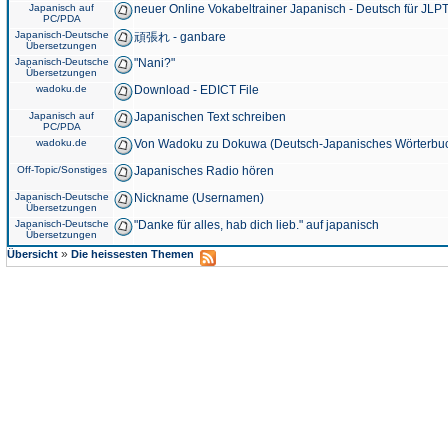
Japanisch auf
neuer Online Vokabeltrainer Japanisch - Deutsch für JLPT
PC/PDA
Japanisch-Deutsche
頑張れ - ganbare
Übersetzungen
Japanisch-Deutsche
"Nani?"
Übersetzungen
wadoku.de
Download - EDICT File
Japanisch auf
Japanischen Text schreiben
PC/PDA
wadoku.de
Von Wadoku zu Dokuwa (Deutsch-Japanisches Wörterbu
Off-Topic/Sonstiges
Japanisches Radio hören
Japanisch-Deutsche
Nickname (Usernamen)
Übersetzungen
Japanisch-Deutsche
"Danke für alles, hab dich lieb." auf japanisch
Übersetzungen
»
Übersicht
Die heissesten Themen