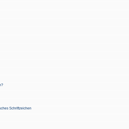
n?
sches Schriftzeichen