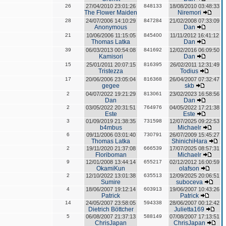
26
27/04/2010 23:01:26
848133
18/08/2010 03:48:33
The Flower Maiden
Niremori
28
24/07/2006 14:10:29
847284
21/02/2008 07:33:09
Anonymous
Dan
21
10/06/2006 11:15:05
845400
11/11/2012 16:41:12
Thomas Latka
Dan
39
06/03/2013 00:54:08
841692
12/02/2016 06:09:50
Kamisori
Dan
15
25/01/2011 20:07:15
816395
26/02/2011 12:31:49
Tristezza
Todius
17
20/06/2006 23:05:04
816368
26/04/2007 07:32:47
gegee
skb
2
04/07/2022 19:21:29
813061
23/02/2023 16:58:56
Dan
Dan
2
03/05/2022 20:31:51
764976
04/05/2022 17:21:38
Este
Este
3
01/09/2019 21:38:35
731598
12/07/2025 09:22:53
b4mbus
Michaelr
6
09/11/2006 03:01:40
730791
26/07/2009 15:45:27
Thomas Latka
ShinichiHara
2
19/11/2020 21:37:08
666539
17/07/2025 08:57:31
Floriboman
Michaelr
9
12/01/2008 13:44:14
655217
02/12/2012 16:00:59
OkamiKun
olafson
2
12/10/2022 13:01:38
635513
12/09/2025 20:06:51
Sumire
suboceva
4
18/06/2007 19:12:14
603913
19/06/2007 10:43:26
Patrick
Patrick
14
24/05/2007 23:58:05
594338
28/06/2007 00:12:42
Dietrich Böttcher
Julietta169
5
06/08/2007 21:37:13
588149
07/08/2007 17:13:51
ChrisJapan
ChrisJapan