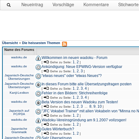
Neueintrag
Vorschläge
Kommentare
Stichworte
»
Übersicht
Die heissesten Themen
Name des Forums
wadoku.de
Willkommen im neuen wadoku - Forum
1
2
[
Gehe zu Seite:
,
]
wadoku.de
Ankündigung: Neue EPWING-Version verfügbar
1
2
3
[
Gehe zu Seite:
,
,
]
Japanisch-Deutsche
"etwas neues" oder "etwas Neues"?
Übersetzungen
Japanisch-Deutsche
In dieses Forum bitte alle Übersetzungsfragen posten
Übersetzungen
1
2
3
4
[
Gehe zu Seite:
,
,
,
]
Kanji-Lexikon
Fehler in den Bildern: Strichreihenfolge
1
2
3
4
[
Gehe zu Seite:
,
,
,
]
wadoku.de
Beta Version des neuen Wadoku zum Testen!
1
2
3
8
9
10
[
Gehe zu Seite:
,
,
...
,
,
]
Japanisch auf
"JFC Vokabel Trainer" mit allen Vokabeln von "Minna no 
PC/PDA
1
2
[
Gehe zu Seite:
,
]
wadoku.de
Wadoku-Vereinsgründung am 9.1.2007 vollzogen!
1
2
[
Gehe zu Seite:
,
]
Japanische
Gutes Wörterbuch?
Grammatik
1
2
[
Gehe zu Seite:
,
]
Japanisch-Deutsche
Satz Übersetzung