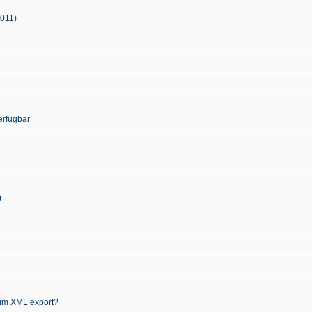
2011)
erfügbar
)
 im XML export?