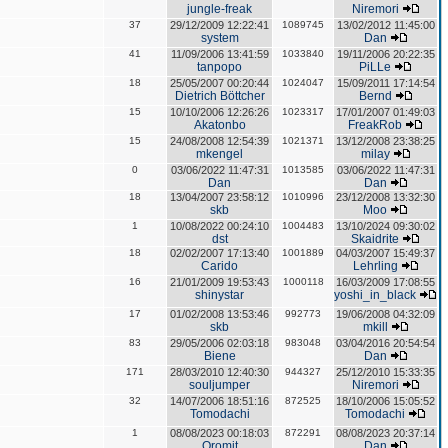
jungle-freak
Niremori
37
29/12/2009 12:22:41
1089745
13/02/2012 11:45:00
system
Dan
41
11/09/2006 13:41:59
1033840
19/11/2006 20:22:35
tanpopo
PiLLe
18
25/05/2007 00:20:44
1024047
15/09/2011 17:14:54
Dietrich Böttcher
Bernd
15
10/10/2006 12:26:26
1023317
17/01/2007 01:49:03
Akatonbo
FreakRob
15
24/08/2008 12:54:39
1021371
13/12/2008 23:38:25
mkengel
milay
0
03/06/2022 11:47:31
1013585
03/06/2022 11:47:31
Dan
Dan
18
13/04/2007 23:58:12
1010996
23/12/2008 13:32:30
skb
Moo
1
10/08/2022 00:24:10
1004483
13/10/2024 09:30:02
dst
Skaidrite
18
02/02/2007 17:13:40
1001889
04/03/2007 15:49:37
Carido
Lehrling
16
21/01/2009 19:53:43
1000118
16/03/2009 17:08:55
shinystar
yoshi_in_black
17
01/02/2008 13:53:46
992773
19/06/2008 04:32:09
skb
mkill
83
29/05/2006 02:03:18
983048
03/04/2016 20:54:54
Biene
Dan
171
28/03/2010 12:40:30
944327
25/12/2010 15:33:35
souljumper
Niremori
32
14/07/2006 18:51:16
872525
18/10/2006 15:05:52
Tomodachi
Tomodachi
1
08/08/2023 00:18:03
872291
08/08/2023 20:37:14
Oromit
Dan