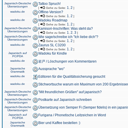
Japanisch-Deutsche
Tattoo Spruch!
Übersetzungen
1
2
[
Gehe zu Seite:
,
]
wadoku.de
Offline-Version?
1
2
[
Gehe zu Seite:
,
]
wadoku.de
Wadoku Roadmap
1
2
[
Gehe zu Seite:
,
]
Japanisch-Deutsche
Kamisori-Inschriften: Was steht da?
Übersetzungen
1
2
3
[
Gehe zu Seite:
,
,
]
Japanisch-Deutsche
Wie sage/schreibe ich "Ich liebe dich"?
Übersetzungen
1
2
[
Gehe zu Seite:
,
]
wadoku.de
Zaurus SL C3200
1
2
[
Gehe zu Seite:
,
]
Japanisch auf
Wadoku für Kindle
PC/PDA
wadoku.de
岩戸 / Löschungen von Kommentaren
Japanische
Aussprache "wo"
Grammatik
wadoku.de
Editoren für die Qualitätssicherung gesucht
wadoku.de
Stichwortsuche warum ein Maximum von 200 Ergebnisse
Japanisch-Deutsche
"Mit freundlichen Grüßen" auf japanisch?
Übersetzungen
Japanisch-Deutsche
Postkarte auf Japanisch schreiben
Übersetzungen
Japanisch-Deutsche
Übersetzung von Semper Fi (Semper fidelis) in ein japani
Übersetzungen
Japanisch auf
Furigana / Phonetische Leitzeichen in Word
PC/PDA
Japanische
Bier und Kaffee bestellen :)
Grammatik