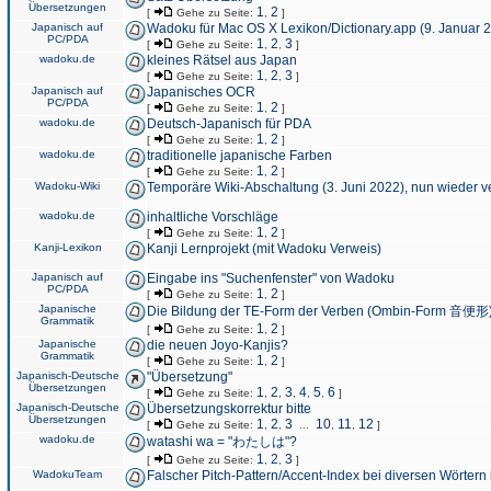
Übersetzungen
1
2
[
Gehe zu Seite:
,
]
Japanisch auf
Wadoku für Mac OS X Lexikon/Dictionary.app (9. Januar 
PC/PDA
1
2
3
[
Gehe zu Seite:
,
,
]
wadoku.de
kleines Rätsel aus Japan
1
2
3
[
Gehe zu Seite:
,
,
]
Japanisch auf
Japanisches OCR
PC/PDA
1
2
[
Gehe zu Seite:
,
]
wadoku.de
Deutsch-Japanisch für PDA
1
2
[
Gehe zu Seite:
,
]
wadoku.de
traditionelle japanische Farben
1
2
[
Gehe zu Seite:
,
]
Wadoku-Wiki
Temporäre Wiki-Abschaltung (3. Juni 2022), nun wieder v
wadoku.de
inhaltliche Vorschläge
1
2
[
Gehe zu Seite:
,
]
Kanji-Lexikon
Kanji Lernprojekt (mit Wadoku Verweis)
Japanisch auf
Eingabe ins "Suchenfenster" von Wadoku
PC/PDA
1
2
[
Gehe zu Seite:
,
]
Japanische
Die Bildung der TE-Form der Verben (Ombin-Form 音便形
Grammatik
1
2
[
Gehe zu Seite:
,
]
Japanische
die neuen Joyo-Kanjis?
Grammatik
1
2
[
Gehe zu Seite:
,
]
Japanisch-Deutsche
"Übersetzung"
Übersetzungen
1
2
3
4
5
6
[
Gehe zu Seite:
,
,
,
,
,
]
Japanisch-Deutsche
Übersetzungskorrektur bitte
Übersetzungen
1
2
3
10
11
12
[
Gehe zu Seite:
,
,
...
,
,
]
wadoku.de
watashi wa = "わたしは"?
1
2
3
[
Gehe zu Seite:
,
,
]
WadokuTeam
Falscher Pitch-Pattern/Accent-Index bei diversen Wörtern