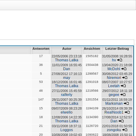
Antworten
Autor
Ansichten
Letzter Beitrag
17
22/05/2006 23:13:18
1505182
31/05/2008 16:28:55
Thomas Latka
hv
36
11/01/2009 16:55:45
1504438
13/04/2020 21:18:08
Dan
McDohl
5
27/08/2012 17:16:13
1299567
30/08/2012 03:45:29
may
Niremori
53
18/12/2006 16:01:46
1291018
08/07/2007 10:27:57
Thomas Latka
Leetah
46
27/11/2006 15:45:59
1219566
29/07/2012 18:11:18
ralferly
gegee
147
28/11/2007 00:25:39
1201554
01/11/2011 16:59:19
Thomas Latka
Marksman
15
09/07/2009 08:23:28
1194109
26/10/2014 09:39:39
elwello
RealNoob1
18
12/08/2006 14:22:35
1134390
17/08/2014 12:52:57
Thomas Latka
Dan
21
03/11/2008 18:37:11
1126720
22/01/2018 01:50:55
Loggos
zongoku
20
10/08/2008 19:02:43
1090622
18/08/2008 15:50:11