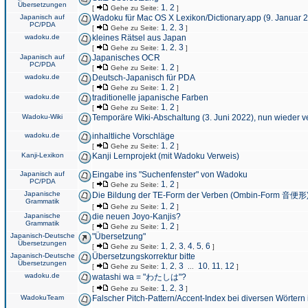
Übersetzungen
1
2
[
Gehe zu Seite:
,
]
Japanisch auf
Wadoku für Mac OS X Lexikon/Dictionary.app (9. Januar 
PC/PDA
1
2
3
[
Gehe zu Seite:
,
,
]
wadoku.de
kleines Rätsel aus Japan
1
2
3
[
Gehe zu Seite:
,
,
]
Japanisch auf
Japanisches OCR
PC/PDA
1
2
[
Gehe zu Seite:
,
]
wadoku.de
Deutsch-Japanisch für PDA
1
2
[
Gehe zu Seite:
,
]
wadoku.de
traditionelle japanische Farben
1
2
[
Gehe zu Seite:
,
]
Wadoku-Wiki
Temporäre Wiki-Abschaltung (3. Juni 2022), nun wieder v
wadoku.de
inhaltliche Vorschläge
1
2
[
Gehe zu Seite:
,
]
Kanji-Lexikon
Kanji Lernprojekt (mit Wadoku Verweis)
Japanisch auf
Eingabe ins "Suchenfenster" von Wadoku
PC/PDA
1
2
[
Gehe zu Seite:
,
]
Japanische
Die Bildung der TE-Form der Verben (Ombin-Form 音便形
Grammatik
1
2
[
Gehe zu Seite:
,
]
Japanische
die neuen Joyo-Kanjis?
Grammatik
1
2
[
Gehe zu Seite:
,
]
Japanisch-Deutsche
"Übersetzung"
Übersetzungen
1
2
3
4
5
6
[
Gehe zu Seite:
,
,
,
,
,
]
Japanisch-Deutsche
Übersetzungskorrektur bitte
Übersetzungen
1
2
3
10
11
12
[
Gehe zu Seite:
,
,
...
,
,
]
wadoku.de
watashi wa = "わたしは"?
1
2
3
[
Gehe zu Seite:
,
,
]
WadokuTeam
Falscher Pitch-Pattern/Accent-Index bei diversen Wörtern