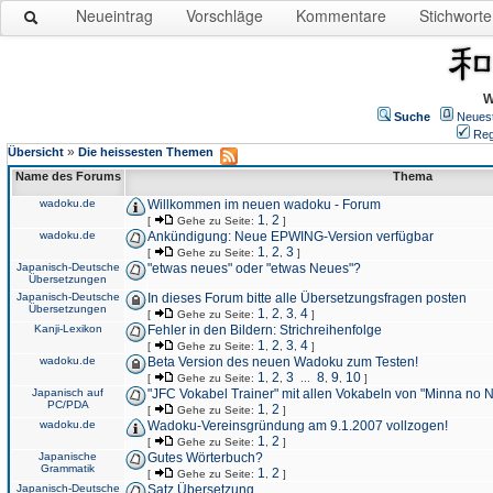
Neueintrag
Vorschläge
Kommentare
Stichworte
W
Suche
Neues
Reg
»
Übersicht
Die heissesten Themen
Name des Forums
Thema
wadoku.de
Willkommen im neuen wadoku - Forum
1
2
[
Gehe zu Seite:
,
]
wadoku.de
Ankündigung: Neue EPWING-Version verfügbar
1
2
3
[
Gehe zu Seite:
,
,
]
Japanisch-Deutsche
"etwas neues" oder "etwas Neues"?
Übersetzungen
Japanisch-Deutsche
In dieses Forum bitte alle Übersetzungsfragen posten
Übersetzungen
1
2
3
4
[
Gehe zu Seite:
,
,
,
]
Kanji-Lexikon
Fehler in den Bildern: Strichreihenfolge
1
2
3
4
[
Gehe zu Seite:
,
,
,
]
wadoku.de
Beta Version des neuen Wadoku zum Testen!
1
2
3
8
9
10
[
Gehe zu Seite:
,
,
...
,
,
]
Japanisch auf
"JFC Vokabel Trainer" mit allen Vokabeln von "Minna no 
PC/PDA
1
2
[
Gehe zu Seite:
,
]
wadoku.de
Wadoku-Vereinsgründung am 9.1.2007 vollzogen!
1
2
[
Gehe zu Seite:
,
]
Japanische
Gutes Wörterbuch?
Grammatik
1
2
[
Gehe zu Seite:
,
]
Japanisch-Deutsche
Satz Übersetzung