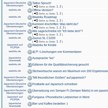
Japanisch-Deutsche
Tattoo Spruch!
Übersetzungen
1
2
[
Gehe zu Seite:
,
]
wadoku.de
Offline-Version?
1
2
[
Gehe zu Seite:
,
]
wadoku.de
Wadoku Roadmap
1
2
[
Gehe zu Seite:
,
]
Japanisch-Deutsche
Kamisori-Inschriften: Was steht da?
Übersetzungen
1
2
3
[
Gehe zu Seite:
,
,
]
Japanisch-Deutsche
Wie sage/schreibe ich "Ich liebe dich"?
Übersetzungen
1
2
[
Gehe zu Seite:
,
]
wadoku.de
Zaurus SL C3200
1
2
[
Gehe zu Seite:
,
]
Japanisch auf
Wadoku für Kindle
PC/PDA
wadoku.de
岩戸 / Löschungen von Kommentaren
Japanische
Aussprache "wo"
Grammatik
wadoku.de
Editoren für die Qualitätssicherung gesucht
wadoku.de
Stichwortsuche warum ein Maximum von 200 Ergebnisse
Japanisch-Deutsche
"Mit freundlichen Grüßen" auf japanisch?
Übersetzungen
Japanisch-Deutsche
Postkarte auf Japanisch schreiben
Übersetzungen
Japanisch-Deutsche
Übersetzung von Semper Fi (Semper fidelis) in ein japani
Übersetzungen
Japanisch auf
Furigana / Phonetische Leitzeichen in Word
PC/PDA
Japanische
Bier und Kaffee bestellen :)
Grammatik