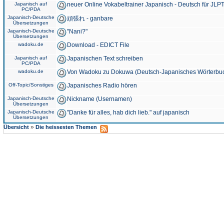
Japanisch auf
neuer Online Vokabeltrainer Japanisch - Deutsch für JLPT
PC/PDA
Japanisch-Deutsche
頑張れ - ganbare
Übersetzungen
Japanisch-Deutsche
"Nani?"
Übersetzungen
wadoku.de
Download - EDICT File
Japanisch auf
Japanischen Text schreiben
PC/PDA
wadoku.de
Von Wadoku zu Dokuwa (Deutsch-Japanisches Wörterbu
Off-Topic/Sonstiges
Japanisches Radio hören
Japanisch-Deutsche
Nickname (Usernamen)
Übersetzungen
Japanisch-Deutsche
"Danke für alles, hab dich lieb." auf japanisch
Übersetzungen
»
Übersicht
Die heissesten Themen