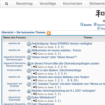
Neueintrag
Vorschläge
Kommentare
Stichworte
W
Suche
Neues
Reg
»
Übersicht
Die heissesten Themen
Name des Forums
Thema
wadoku.de
Ankündigung: Neue EPWING-Version verfügbar
1
2
3
[
Gehe zu Seite:
,
,
]
wadoku.de
Willkommen im neuen wadoku - Forum
1
2
[
Gehe zu Seite:
,
]
Japanisch-Deutsche
"etwas neues" oder "etwas Neues"?
Übersetzungen
Japanisch-Deutsche
In dieses Forum bitte alle Übersetzungsfragen posten
Übersetzungen
1
2
3
4
[
Gehe zu Seite:
,
,
,
]
Kanji-Lexikon
Fehler in den Bildern: Strichreihenfolge
1
2
3
4
[
Gehe zu Seite:
,
,
,
]
wadoku.de
Beta Version des neuen Wadoku zum Testen!
1
2
3
8
9
10
[
Gehe zu Seite:
,
,
...
,
,
]
Japanisch auf
"JFC Vokabel Trainer" mit allen Vokabeln von "Minna no 
PC/PDA
1
2
[
Gehe zu Seite:
,
]
wadoku.de
Wadoku-Vereinsgründung am 9.1.2007 vollzogen!
1
2
[
Gehe zu Seite:
,
]
Japanische
Gutes Wörterbuch?
Grammatik
1
2
[
Gehe zu Seite:
,
]
Japanisch-Deutsche
Satz Übersetzung