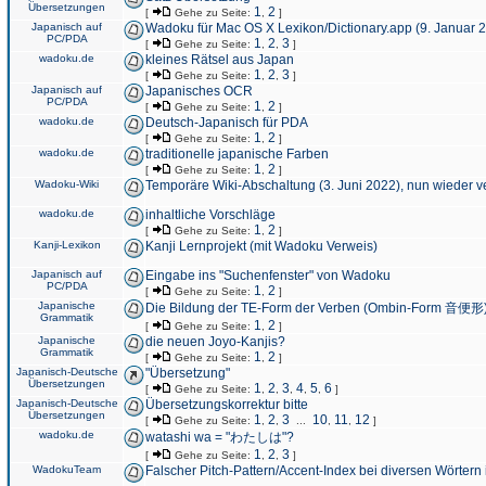
Übersetzungen
1
2
[
Gehe zu Seite:
,
]
Japanisch auf
Wadoku für Mac OS X Lexikon/Dictionary.app (9. Januar 
PC/PDA
1
2
3
[
Gehe zu Seite:
,
,
]
wadoku.de
kleines Rätsel aus Japan
1
2
3
[
Gehe zu Seite:
,
,
]
Japanisch auf
Japanisches OCR
PC/PDA
1
2
[
Gehe zu Seite:
,
]
wadoku.de
Deutsch-Japanisch für PDA
1
2
[
Gehe zu Seite:
,
]
wadoku.de
traditionelle japanische Farben
1
2
[
Gehe zu Seite:
,
]
Wadoku-Wiki
Temporäre Wiki-Abschaltung (3. Juni 2022), nun wieder v
wadoku.de
inhaltliche Vorschläge
1
2
[
Gehe zu Seite:
,
]
Kanji-Lexikon
Kanji Lernprojekt (mit Wadoku Verweis)
Japanisch auf
Eingabe ins "Suchenfenster" von Wadoku
PC/PDA
1
2
[
Gehe zu Seite:
,
]
Japanische
Die Bildung der TE-Form der Verben (Ombin-Form 音便形
Grammatik
1
2
[
Gehe zu Seite:
,
]
Japanische
die neuen Joyo-Kanjis?
Grammatik
1
2
[
Gehe zu Seite:
,
]
Japanisch-Deutsche
"Übersetzung"
Übersetzungen
1
2
3
4
5
6
[
Gehe zu Seite:
,
,
,
,
,
]
Japanisch-Deutsche
Übersetzungskorrektur bitte
Übersetzungen
1
2
3
10
11
12
[
Gehe zu Seite:
,
,
...
,
,
]
wadoku.de
watashi wa = "わたしは"?
1
2
3
[
Gehe zu Seite:
,
,
]
WadokuTeam
Falscher Pitch-Pattern/Accent-Index bei diversen Wörtern