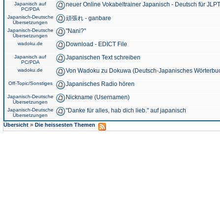
Japanisch auf
neuer Online Vokabeltrainer Japanisch - Deutsch für JLPT
PC/PDA
Japanisch-Deutsche
頑張れ - ganbare
Übersetzungen
Japanisch-Deutsche
"Nani?"
Übersetzungen
wadoku.de
Download - EDICT File
Japanisch auf
Japanischen Text schreiben
PC/PDA
wadoku.de
Von Wadoku zu Dokuwa (Deutsch-Japanisches Wörterbu
Off-Topic/Sonstiges
Japanisches Radio hören
Japanisch-Deutsche
Nickname (Usernamen)
Übersetzungen
Japanisch-Deutsche
"Danke für alles, hab dich lieb." auf japanisch
Übersetzungen
»
Übersicht
Die heissesten Themen