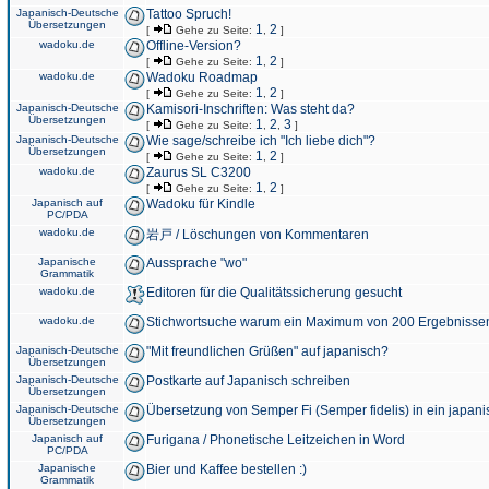
Japanisch-Deutsche
Tattoo Spruch!
Übersetzungen
1
2
[
Gehe zu Seite:
,
]
wadoku.de
Offline-Version?
1
2
[
Gehe zu Seite:
,
]
wadoku.de
Wadoku Roadmap
1
2
[
Gehe zu Seite:
,
]
Japanisch-Deutsche
Kamisori-Inschriften: Was steht da?
Übersetzungen
1
2
3
[
Gehe zu Seite:
,
,
]
Japanisch-Deutsche
Wie sage/schreibe ich "Ich liebe dich"?
Übersetzungen
1
2
[
Gehe zu Seite:
,
]
wadoku.de
Zaurus SL C3200
1
2
[
Gehe zu Seite:
,
]
Japanisch auf
Wadoku für Kindle
PC/PDA
wadoku.de
岩戸 / Löschungen von Kommentaren
Japanische
Aussprache "wo"
Grammatik
wadoku.de
Editoren für die Qualitätssicherung gesucht
wadoku.de
Stichwortsuche warum ein Maximum von 200 Ergebnisse
Japanisch-Deutsche
"Mit freundlichen Grüßen" auf japanisch?
Übersetzungen
Japanisch-Deutsche
Postkarte auf Japanisch schreiben
Übersetzungen
Japanisch-Deutsche
Übersetzung von Semper Fi (Semper fidelis) in ein japani
Übersetzungen
Japanisch auf
Furigana / Phonetische Leitzeichen in Word
PC/PDA
Japanische
Bier und Kaffee bestellen :)
Grammatik