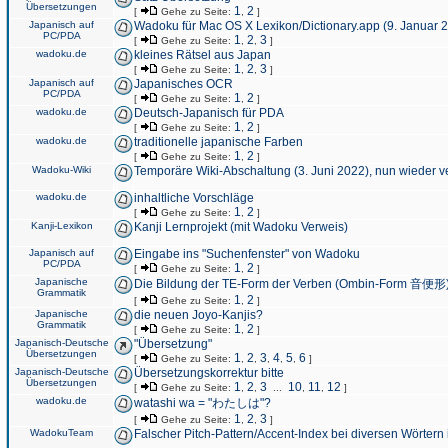
Übersetzungen
1
2
[
Gehe zu Seite:
,
]
Japanisch auf
Wadoku für Mac OS X Lexikon/Dictionary.app (9. Januar 
PC/PDA
1
2
3
[
Gehe zu Seite:
,
,
]
wadoku.de
kleines Rätsel aus Japan
1
2
3
[
Gehe zu Seite:
,
,
]
Japanisch auf
Japanisches OCR
PC/PDA
1
2
[
Gehe zu Seite:
,
]
wadoku.de
Deutsch-Japanisch für PDA
1
2
[
Gehe zu Seite:
,
]
wadoku.de
traditionelle japanische Farben
1
2
[
Gehe zu Seite:
,
]
Wadoku-Wiki
Temporäre Wiki-Abschaltung (3. Juni 2022), nun wieder v
wadoku.de
inhaltliche Vorschläge
1
2
[
Gehe zu Seite:
,
]
Kanji-Lexikon
Kanji Lernprojekt (mit Wadoku Verweis)
Japanisch auf
Eingabe ins "Suchenfenster" von Wadoku
PC/PDA
1
2
[
Gehe zu Seite:
,
]
Japanische
Die Bildung der TE-Form der Verben (Ombin-Form 音便形
Grammatik
1
2
[
Gehe zu Seite:
,
]
Japanische
die neuen Joyo-Kanjis?
Grammatik
1
2
[
Gehe zu Seite:
,
]
Japanisch-Deutsche
"Übersetzung"
Übersetzungen
1
2
3
4
5
6
[
Gehe zu Seite:
,
,
,
,
,
]
Japanisch-Deutsche
Übersetzungskorrektur bitte
Übersetzungen
1
2
3
10
11
12
[
Gehe zu Seite:
,
,
...
,
,
]
wadoku.de
watashi wa = "わたしは"?
1
2
3
[
Gehe zu Seite:
,
,
]
WadokuTeam
Falscher Pitch-Pattern/Accent-Index bei diversen Wörtern