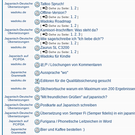
Japanisch-Deutsche
Tattoo Spruch!
Übersetzungen
1
2
[
Gehe zu Seite:
,
]
wadoku.de
Offline-Version?
1
2
[
Gehe zu Seite:
,
]
wadoku.de
Wadoku Roadmap
1
2
[
Gehe zu Seite:
,
]
Japanisch-Deutsche
Kamisori-Inschriften: Was steht da?
Übersetzungen
1
2
3
[
Gehe zu Seite:
,
,
]
Japanisch-Deutsche
Wie sage/schreibe ich "Ich liebe dich"?
Übersetzungen
1
2
[
Gehe zu Seite:
,
]
wadoku.de
Zaurus SL C3200
1
2
[
Gehe zu Seite:
,
]
Japanisch auf
Wadoku für Kindle
PC/PDA
wadoku.de
岩戸 / Löschungen von Kommentaren
Japanische
Aussprache "wo"
Grammatik
wadoku.de
Editoren für die Qualitätssicherung gesucht
wadoku.de
Stichwortsuche warum ein Maximum von 200 Ergebnisse
Japanisch-Deutsche
"Mit freundlichen Grüßen" auf japanisch?
Übersetzungen
Japanisch-Deutsche
Postkarte auf Japanisch schreiben
Übersetzungen
Japanisch-Deutsche
Übersetzung von Semper Fi (Semper fidelis) in ein japani
Übersetzungen
Japanisch auf
Furigana / Phonetische Leitzeichen in Word
PC/PDA
Japanische
Bier und Kaffee bestellen :)
Grammatik