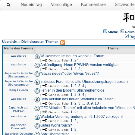
Neueintrag
Vorschläge
Kommentare
Stichworte
W
Suche
Neues
Reg
»
Übersicht
Die heissesten Themen
Name des Forums
Thema
wadoku.de
Willkommen im neuen wadoku - Forum
1
2
[
Gehe zu Seite:
,
]
wadoku.de
Ankündigung: Neue EPWING-Version verfügbar
1
2
3
[
Gehe zu Seite:
,
,
]
Japanisch-Deutsche
"etwas neues" oder "etwas Neues"?
Übersetzungen
Japanisch-Deutsche
In dieses Forum bitte alle Übersetzungsfragen posten
Übersetzungen
1
2
3
4
[
Gehe zu Seite:
,
,
,
]
Kanji-Lexikon
Fehler in den Bildern: Strichreihenfolge
1
2
3
4
[
Gehe zu Seite:
,
,
,
]
wadoku.de
Beta Version des neuen Wadoku zum Testen!
1
2
3
8
9
10
[
Gehe zu Seite:
,
,
...
,
,
]
Japanisch auf
"JFC Vokabel Trainer" mit allen Vokabeln von "Minna no 
PC/PDA
1
2
[
Gehe zu Seite:
,
]
wadoku.de
Wadoku-Vereinsgründung am 9.1.2007 vollzogen!
1
2
[
Gehe zu Seite:
,
]
Japanische
Gutes Wörterbuch?
Grammatik
1
2
[
Gehe zu Seite:
,
]
Japanisch-Deutsche
Satz Übersetzung