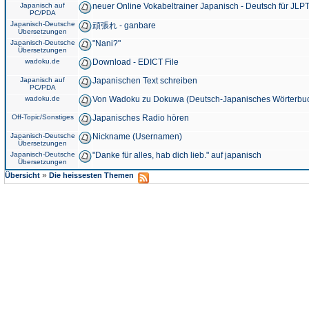
Japanisch auf
neuer Online Vokabeltrainer Japanisch - Deutsch für JLPT
PC/PDA
Japanisch-Deutsche
頑張れ - ganbare
Übersetzungen
Japanisch-Deutsche
"Nani?"
Übersetzungen
wadoku.de
Download - EDICT File
Japanisch auf
Japanischen Text schreiben
PC/PDA
wadoku.de
Von Wadoku zu Dokuwa (Deutsch-Japanisches Wörterbu
Off-Topic/Sonstiges
Japanisches Radio hören
Japanisch-Deutsche
Nickname (Usernamen)
Übersetzungen
Japanisch-Deutsche
"Danke für alles, hab dich lieb." auf japanisch
Übersetzungen
»
Übersicht
Die heissesten Themen