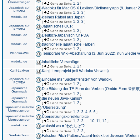
Übersetzungen
1
2
[
Gehe zu Seite:
,
]
Japanisch auf
Wadoku für Mac OS X Lexikon/Dictionary.app (9. Januar 
PC/PDA
1
2
3
[
Gehe zu Seite:
,
,
]
wadoku.de
kleines Rätsel aus Japan
1
2
3
[
Gehe zu Seite:
,
,
]
Japanisch auf
Japanisches OCR
PC/PDA
1
2
[
Gehe zu Seite:
,
]
wadoku.de
Deutsch-Japanisch für PDA
1
2
[
Gehe zu Seite:
,
]
wadoku.de
traditionelle japanische Farben
1
2
[
Gehe zu Seite:
,
]
Wadoku-Wiki
Temporäre Wiki-Abschaltung (3. Juni 2022), nun wieder v
wadoku.de
inhaltliche Vorschläge
1
2
[
Gehe zu Seite:
,
]
Kanji-Lexikon
Kanji Lernprojekt (mit Wadoku Verweis)
Japanisch auf
Eingabe ins "Suchenfenster" von Wadoku
PC/PDA
1
2
[
Gehe zu Seite:
,
]
Japanische
Die Bildung der TE-Form der Verben (Ombin-Form 音便形
Grammatik
1
2
[
Gehe zu Seite:
,
]
Japanische
die neuen Joyo-Kanjis?
Grammatik
1
2
[
Gehe zu Seite:
,
]
Japanisch-Deutsche
"Übersetzung"
Übersetzungen
1
2
3
4
5
6
[
Gehe zu Seite:
,
,
,
,
,
]
Japanisch-Deutsche
Übersetzungskorrektur bitte
Übersetzungen
1
2
3
10
11
12
[
Gehe zu Seite:
,
,
...
,
,
]
wadoku.de
watashi wa = "わたしは"?
1
2
3
[
Gehe zu Seite:
,
,
]
WadokuTeam
Falscher Pitch-Pattern/Accent-Index bei diversen Wörtern