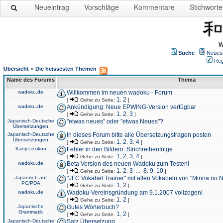
Neueintrag
Vorschläge
Kommentare
Stichworte
W
Suche
Neues
Reg
»
Übersicht
Die heissesten Themen
Name des Forums
Thema
wadoku.de
Willkommen im neuen wadoku - Forum
1
2
[
Gehe zu Seite:
,
]
wadoku.de
Ankündigung: Neue EPWING-Version verfügbar
1
2
3
[
Gehe zu Seite:
,
,
]
Japanisch-Deutsche
"etwas neues" oder "etwas Neues"?
Übersetzungen
Japanisch-Deutsche
In dieses Forum bitte alle Übersetzungsfragen posten
Übersetzungen
1
2
3
4
[
Gehe zu Seite:
,
,
,
]
Kanji-Lexikon
Fehler in den Bildern: Strichreihenfolge
1
2
3
4
[
Gehe zu Seite:
,
,
,
]
wadoku.de
Beta Version des neuen Wadoku zum Testen!
1
2
3
8
9
10
[
Gehe zu Seite:
,
,
...
,
,
]
Japanisch auf
"JFC Vokabel Trainer" mit allen Vokabeln von "Minna no 
PC/PDA
1
2
[
Gehe zu Seite:
,
]
wadoku.de
Wadoku-Vereinsgründung am 9.1.2007 vollzogen!
1
2
[
Gehe zu Seite:
,
]
Japanische
Gutes Wörterbuch?
Grammatik
1
2
[
Gehe zu Seite:
,
]
Japanisch-Deutsche
Satz Übersetzung