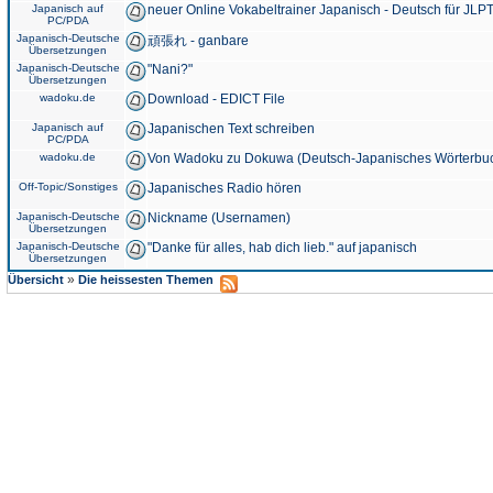
Japanisch auf
neuer Online Vokabeltrainer Japanisch - Deutsch für JLPT
PC/PDA
Japanisch-Deutsche
頑張れ - ganbare
Übersetzungen
Japanisch-Deutsche
"Nani?"
Übersetzungen
wadoku.de
Download - EDICT File
Japanisch auf
Japanischen Text schreiben
PC/PDA
wadoku.de
Von Wadoku zu Dokuwa (Deutsch-Japanisches Wörterbu
Off-Topic/Sonstiges
Japanisches Radio hören
Japanisch-Deutsche
Nickname (Usernamen)
Übersetzungen
Japanisch-Deutsche
"Danke für alles, hab dich lieb." auf japanisch
Übersetzungen
»
Übersicht
Die heissesten Themen