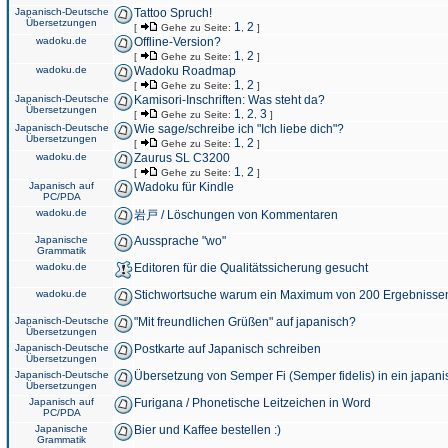
Japanisch-Deutsche
Tattoo Spruch!
Übersetzungen
1
2
[
Gehe zu Seite:
,
]
wadoku.de
Offline-Version?
1
2
[
Gehe zu Seite:
,
]
wadoku.de
Wadoku Roadmap
1
2
[
Gehe zu Seite:
,
]
Japanisch-Deutsche
Kamisori-Inschriften: Was steht da?
Übersetzungen
1
2
3
[
Gehe zu Seite:
,
,
]
Japanisch-Deutsche
Wie sage/schreibe ich "Ich liebe dich"?
Übersetzungen
1
2
[
Gehe zu Seite:
,
]
wadoku.de
Zaurus SL C3200
1
2
[
Gehe zu Seite:
,
]
Japanisch auf
Wadoku für Kindle
PC/PDA
wadoku.de
岩戸 / Löschungen von Kommentaren
Japanische
Aussprache "wo"
Grammatik
wadoku.de
Editoren für die Qualitätssicherung gesucht
wadoku.de
Stichwortsuche warum ein Maximum von 200 Ergebnisse
Japanisch-Deutsche
"Mit freundlichen Grüßen" auf japanisch?
Übersetzungen
Japanisch-Deutsche
Postkarte auf Japanisch schreiben
Übersetzungen
Japanisch-Deutsche
Übersetzung von Semper Fi (Semper fidelis) in ein japani
Übersetzungen
Japanisch auf
Furigana / Phonetische Leitzeichen in Word
PC/PDA
Japanische
Bier und Kaffee bestellen :)
Grammatik