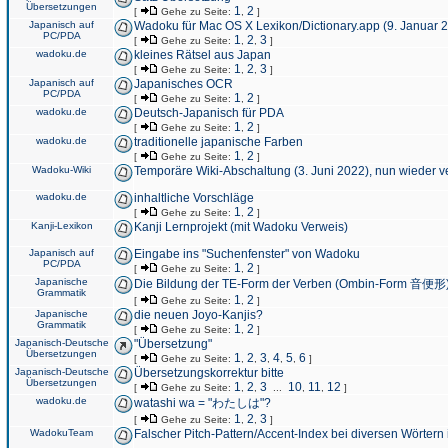
Übersetzungen
1
2
[
Gehe zu Seite:
,
]
Japanisch auf
Wadoku für Mac OS X Lexikon/Dictionary.app (9. Januar 
PC/PDA
1
2
3
[
Gehe zu Seite:
,
,
]
wadoku.de
kleines Rätsel aus Japan
1
2
3
[
Gehe zu Seite:
,
,
]
Japanisch auf
Japanisches OCR
PC/PDA
1
2
[
Gehe zu Seite:
,
]
wadoku.de
Deutsch-Japanisch für PDA
1
2
[
Gehe zu Seite:
,
]
wadoku.de
traditionelle japanische Farben
1
2
[
Gehe zu Seite:
,
]
Wadoku-Wiki
Temporäre Wiki-Abschaltung (3. Juni 2022), nun wieder v
wadoku.de
inhaltliche Vorschläge
1
2
[
Gehe zu Seite:
,
]
Kanji-Lexikon
Kanji Lernprojekt (mit Wadoku Verweis)
Japanisch auf
Eingabe ins "Suchenfenster" von Wadoku
PC/PDA
1
2
[
Gehe zu Seite:
,
]
Japanische
Die Bildung der TE-Form der Verben (Ombin-Form 音便形
Grammatik
1
2
[
Gehe zu Seite:
,
]
Japanische
die neuen Joyo-Kanjis?
Grammatik
1
2
[
Gehe zu Seite:
,
]
Japanisch-Deutsche
"Übersetzung"
Übersetzungen
1
2
3
4
5
6
[
Gehe zu Seite:
,
,
,
,
,
]
Japanisch-Deutsche
Übersetzungskorrektur bitte
Übersetzungen
1
2
3
10
11
12
[
Gehe zu Seite:
,
,
...
,
,
]
wadoku.de
watashi wa = "わたしは"?
1
2
3
[
Gehe zu Seite:
,
,
]
WadokuTeam
Falscher Pitch-Pattern/Accent-Index bei diversen Wörtern