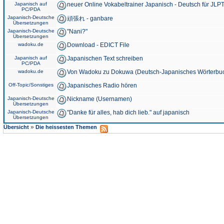
Japanisch auf
neuer Online Vokabeltrainer Japanisch - Deutsch für JLPT
PC/PDA
Japanisch-Deutsche
頑張れ - ganbare
Übersetzungen
Japanisch-Deutsche
"Nani?"
Übersetzungen
wadoku.de
Download - EDICT File
Japanisch auf
Japanischen Text schreiben
PC/PDA
wadoku.de
Von Wadoku zu Dokuwa (Deutsch-Japanisches Wörterbu
Off-Topic/Sonstiges
Japanisches Radio hören
Japanisch-Deutsche
Nickname (Usernamen)
Übersetzungen
Japanisch-Deutsche
"Danke für alles, hab dich lieb." auf japanisch
Übersetzungen
»
Übersicht
Die heissesten Themen