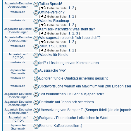
Japanisch-Deutsche
Tattoo Spruch!
Übersetzungen
1
2
[
Gehe zu Seite:
,
]
wadoku.de
Offline-Version?
1
2
[
Gehe zu Seite:
,
]
wadoku.de
Wadoku Roadmap
1
2
[
Gehe zu Seite:
,
]
Japanisch-Deutsche
Kamisori-Inschriften: Was steht da?
Übersetzungen
1
2
3
[
Gehe zu Seite:
,
,
]
Japanisch-Deutsche
Wie sage/schreibe ich "Ich liebe dich"?
Übersetzungen
1
2
[
Gehe zu Seite:
,
]
wadoku.de
Zaurus SL C3200
1
2
[
Gehe zu Seite:
,
]
Japanisch auf
Wadoku für Kindle
PC/PDA
wadoku.de
岩戸 / Löschungen von Kommentaren
Japanische
Aussprache "wo"
Grammatik
wadoku.de
Editoren für die Qualitätssicherung gesucht
wadoku.de
Stichwortsuche warum ein Maximum von 200 Ergebnisse
Japanisch-Deutsche
"Mit freundlichen Grüßen" auf japanisch?
Übersetzungen
Japanisch-Deutsche
Postkarte auf Japanisch schreiben
Übersetzungen
Japanisch-Deutsche
Übersetzung von Semper Fi (Semper fidelis) in ein japani
Übersetzungen
Japanisch auf
Furigana / Phonetische Leitzeichen in Word
PC/PDA
Japanische
Bier und Kaffee bestellen :)
Grammatik