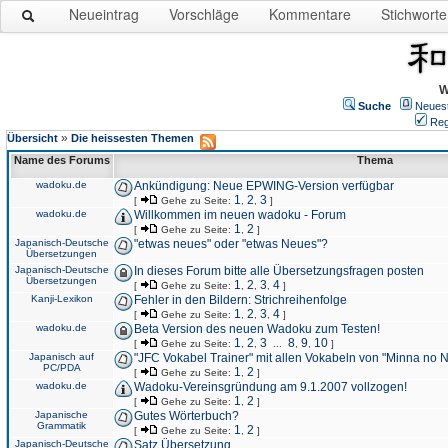
Neueintrag
Vorschläge
Kommentare
Stichworte
W
Suche
Neues
Reg
»
Übersicht
Die heissesten Themen
Name des Forums
Thema
wadoku.de
Ankündigung: Neue EPWING-Version verfügbar
1
2
3
[
Gehe zu Seite:
,
,
]
wadoku.de
Willkommen im neuen wadoku - Forum
1
2
[
Gehe zu Seite:
,
]
Japanisch-Deutsche
"etwas neues" oder "etwas Neues"?
Übersetzungen
Japanisch-Deutsche
In dieses Forum bitte alle Übersetzungsfragen posten
Übersetzungen
1
2
3
4
[
Gehe zu Seite:
,
,
,
]
Kanji-Lexikon
Fehler in den Bildern: Strichreihenfolge
1
2
3
4
[
Gehe zu Seite:
,
,
,
]
wadoku.de
Beta Version des neuen Wadoku zum Testen!
1
2
3
8
9
10
[
Gehe zu Seite:
,
,
...
,
,
]
Japanisch auf
"JFC Vokabel Trainer" mit allen Vokabeln von "Minna no 
PC/PDA
1
2
[
Gehe zu Seite:
,
]
wadoku.de
Wadoku-Vereinsgründung am 9.1.2007 vollzogen!
1
2
[
Gehe zu Seite:
,
]
Japanische
Gutes Wörterbuch?
Grammatik
1
2
[
Gehe zu Seite:
,
]
Japanisch-Deutsche
Satz Übersetzung