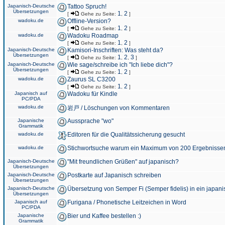
Japanisch-Deutsche
Tattoo Spruch!
Übersetzungen
1
2
[
Gehe zu Seite:
,
]
wadoku.de
Offline-Version?
1
2
[
Gehe zu Seite:
,
]
wadoku.de
Wadoku Roadmap
1
2
[
Gehe zu Seite:
,
]
Japanisch-Deutsche
Kamisori-Inschriften: Was steht da?
Übersetzungen
1
2
3
[
Gehe zu Seite:
,
,
]
Japanisch-Deutsche
Wie sage/schreibe ich "Ich liebe dich"?
Übersetzungen
1
2
[
Gehe zu Seite:
,
]
wadoku.de
Zaurus SL C3200
1
2
[
Gehe zu Seite:
,
]
Japanisch auf
Wadoku für Kindle
PC/PDA
wadoku.de
岩戸 / Löschungen von Kommentaren
Japanische
Aussprache "wo"
Grammatik
wadoku.de
Editoren für die Qualitätssicherung gesucht
wadoku.de
Stichwortsuche warum ein Maximum von 200 Ergebnisse
Japanisch-Deutsche
"Mit freundlichen Grüßen" auf japanisch?
Übersetzungen
Japanisch-Deutsche
Postkarte auf Japanisch schreiben
Übersetzungen
Japanisch-Deutsche
Übersetzung von Semper Fi (Semper fidelis) in ein japani
Übersetzungen
Japanisch auf
Furigana / Phonetische Leitzeichen in Word
PC/PDA
Japanische
Bier und Kaffee bestellen :)
Grammatik