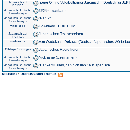
Japanisch auf
neuer Online Vokabeltrainer Japanisch - Deutsch für JLPT
PC/PDA
Japanisch-Deutsche
頑張れ - ganbare
Übersetzungen
Japanisch-Deutsche
"Nani?"
Übersetzungen
wadoku.de
Download - EDICT File
Japanisch auf
Japanischen Text schreiben
PC/PDA
wadoku.de
Von Wadoku zu Dokuwa (Deutsch-Japanisches Wörterbu
Off-Topic/Sonstiges
Japanisches Radio hören
Japanisch-Deutsche
Nickname (Usernamen)
Übersetzungen
Japanisch-Deutsche
"Danke für alles, hab dich lieb." auf japanisch
Übersetzungen
»
Übersicht
Die heissesten Themen