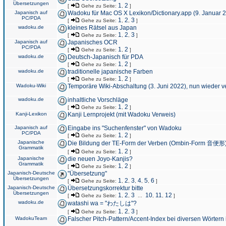
Übersetzungen
1
2
[
Gehe zu Seite:
,
]
Japanisch auf
Wadoku für Mac OS X Lexikon/Dictionary.app (9. Januar 
PC/PDA
1
2
3
[
Gehe zu Seite:
,
,
]
wadoku.de
kleines Rätsel aus Japan
1
2
3
[
Gehe zu Seite:
,
,
]
Japanisch auf
Japanisches OCR
PC/PDA
1
2
[
Gehe zu Seite:
,
]
wadoku.de
Deutsch-Japanisch für PDA
1
2
[
Gehe zu Seite:
,
]
wadoku.de
traditionelle japanische Farben
1
2
[
Gehe zu Seite:
,
]
Wadoku-Wiki
Temporäre Wiki-Abschaltung (3. Juni 2022), nun wieder v
wadoku.de
inhaltliche Vorschläge
1
2
[
Gehe zu Seite:
,
]
Kanji-Lexikon
Kanji Lernprojekt (mit Wadoku Verweis)
Japanisch auf
Eingabe ins "Suchenfenster" von Wadoku
PC/PDA
1
2
[
Gehe zu Seite:
,
]
Japanische
Die Bildung der TE-Form der Verben (Ombin-Form 音便形
Grammatik
1
2
[
Gehe zu Seite:
,
]
Japanische
die neuen Joyo-Kanjis?
Grammatik
1
2
[
Gehe zu Seite:
,
]
Japanisch-Deutsche
"Übersetzung"
Übersetzungen
1
2
3
4
5
6
[
Gehe zu Seite:
,
,
,
,
,
]
Japanisch-Deutsche
Übersetzungskorrektur bitte
Übersetzungen
1
2
3
10
11
12
[
Gehe zu Seite:
,
,
...
,
,
]
wadoku.de
watashi wa = "わたしは"?
1
2
3
[
Gehe zu Seite:
,
,
]
WadokuTeam
Falscher Pitch-Pattern/Accent-Index bei diversen Wörtern