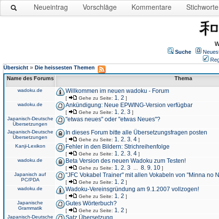
Neueintrag
Vorschläge
Kommentare
Stichworte
W
Suche
Neues
Reg
»
Übersicht
Die heissesten Themen
Name des Forums
Thema
wadoku.de
Willkommen im neuen wadoku - Forum
1
2
[
Gehe zu Seite:
,
]
wadoku.de
Ankündigung: Neue EPWING-Version verfügbar
1
2
3
[
Gehe zu Seite:
,
,
]
Japanisch-Deutsche
"etwas neues" oder "etwas Neues"?
Übersetzungen
Japanisch-Deutsche
In dieses Forum bitte alle Übersetzungsfragen posten
Übersetzungen
1
2
3
4
[
Gehe zu Seite:
,
,
,
]
Kanji-Lexikon
Fehler in den Bildern: Strichreihenfolge
1
2
3
4
[
Gehe zu Seite:
,
,
,
]
wadoku.de
Beta Version des neuen Wadoku zum Testen!
1
2
3
8
9
10
[
Gehe zu Seite:
,
,
...
,
,
]
Japanisch auf
"JFC Vokabel Trainer" mit allen Vokabeln von "Minna no 
PC/PDA
1
2
[
Gehe zu Seite:
,
]
wadoku.de
Wadoku-Vereinsgründung am 9.1.2007 vollzogen!
1
2
[
Gehe zu Seite:
,
]
Japanische
Gutes Wörterbuch?
Grammatik
1
2
[
Gehe zu Seite:
,
]
Japanisch-Deutsche
Satz Übersetzung