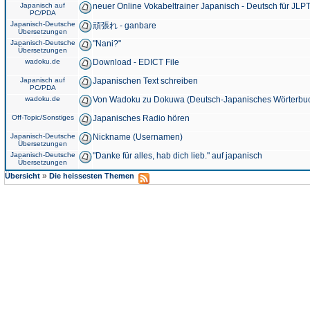
Japanisch auf
neuer Online Vokabeltrainer Japanisch - Deutsch für JLPT
PC/PDA
Japanisch-Deutsche
頑張れ - ganbare
Übersetzungen
Japanisch-Deutsche
"Nani?"
Übersetzungen
wadoku.de
Download - EDICT File
Japanisch auf
Japanischen Text schreiben
PC/PDA
wadoku.de
Von Wadoku zu Dokuwa (Deutsch-Japanisches Wörterbu
Off-Topic/Sonstiges
Japanisches Radio hören
Japanisch-Deutsche
Nickname (Usernamen)
Übersetzungen
Japanisch-Deutsche
"Danke für alles, hab dich lieb." auf japanisch
Übersetzungen
»
Übersicht
Die heissesten Themen