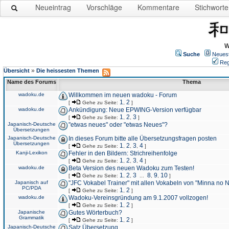
Neueintrag
Vorschläge
Kommentare
Stichworte
W
Suche
Neues
Reg
»
Übersicht
Die heissesten Themen
Name des Forums
Thema
wadoku.de
Willkommen im neuen wadoku - Forum
1
2
[
Gehe zu Seite:
,
]
wadoku.de
Ankündigung: Neue EPWING-Version verfügbar
1
2
3
[
Gehe zu Seite:
,
,
]
Japanisch-Deutsche
"etwas neues" oder "etwas Neues"?
Übersetzungen
Japanisch-Deutsche
In dieses Forum bitte alle Übersetzungsfragen posten
Übersetzungen
1
2
3
4
[
Gehe zu Seite:
,
,
,
]
Kanji-Lexikon
Fehler in den Bildern: Strichreihenfolge
1
2
3
4
[
Gehe zu Seite:
,
,
,
]
wadoku.de
Beta Version des neuen Wadoku zum Testen!
1
2
3
8
9
10
[
Gehe zu Seite:
,
,
...
,
,
]
Japanisch auf
"JFC Vokabel Trainer" mit allen Vokabeln von "Minna no 
PC/PDA
1
2
[
Gehe zu Seite:
,
]
wadoku.de
Wadoku-Vereinsgründung am 9.1.2007 vollzogen!
1
2
[
Gehe zu Seite:
,
]
Japanische
Gutes Wörterbuch?
Grammatik
1
2
[
Gehe zu Seite:
,
]
Japanisch-Deutsche
Satz Übersetzung