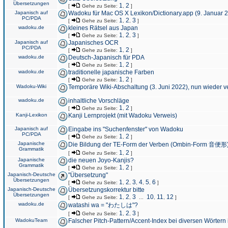
Übersetzungen
1
2
[
Gehe zu Seite:
,
]
Japanisch auf
Wadoku für Mac OS X Lexikon/Dictionary.app (9. Januar 
PC/PDA
1
2
3
[
Gehe zu Seite:
,
,
]
wadoku.de
kleines Rätsel aus Japan
1
2
3
[
Gehe zu Seite:
,
,
]
Japanisch auf
Japanisches OCR
PC/PDA
1
2
[
Gehe zu Seite:
,
]
wadoku.de
Deutsch-Japanisch für PDA
1
2
[
Gehe zu Seite:
,
]
wadoku.de
traditionelle japanische Farben
1
2
[
Gehe zu Seite:
,
]
Wadoku-Wiki
Temporäre Wiki-Abschaltung (3. Juni 2022), nun wieder v
wadoku.de
inhaltliche Vorschläge
1
2
[
Gehe zu Seite:
,
]
Kanji-Lexikon
Kanji Lernprojekt (mit Wadoku Verweis)
Japanisch auf
Eingabe ins "Suchenfenster" von Wadoku
PC/PDA
1
2
[
Gehe zu Seite:
,
]
Japanische
Die Bildung der TE-Form der Verben (Ombin-Form 音便形
Grammatik
1
2
[
Gehe zu Seite:
,
]
Japanische
die neuen Joyo-Kanjis?
Grammatik
1
2
[
Gehe zu Seite:
,
]
Japanisch-Deutsche
"Übersetzung"
Übersetzungen
1
2
3
4
5
6
[
Gehe zu Seite:
,
,
,
,
,
]
Japanisch-Deutsche
Übersetzungskorrektur bitte
Übersetzungen
1
2
3
10
11
12
[
Gehe zu Seite:
,
,
...
,
,
]
wadoku.de
watashi wa = "わたしは"?
1
2
3
[
Gehe zu Seite:
,
,
]
WadokuTeam
Falscher Pitch-Pattern/Accent-Index bei diversen Wörtern