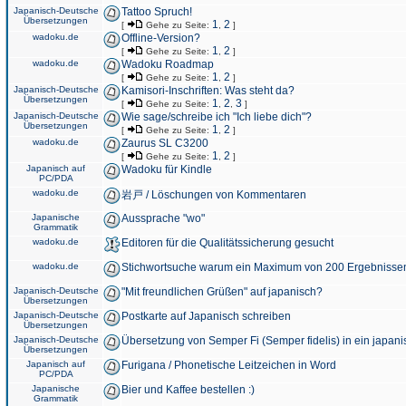
Japanisch-Deutsche
Tattoo Spruch!
Übersetzungen
1
2
[
Gehe zu Seite:
,
]
wadoku.de
Offline-Version?
1
2
[
Gehe zu Seite:
,
]
wadoku.de
Wadoku Roadmap
1
2
[
Gehe zu Seite:
,
]
Japanisch-Deutsche
Kamisori-Inschriften: Was steht da?
Übersetzungen
1
2
3
[
Gehe zu Seite:
,
,
]
Japanisch-Deutsche
Wie sage/schreibe ich "Ich liebe dich"?
Übersetzungen
1
2
[
Gehe zu Seite:
,
]
wadoku.de
Zaurus SL C3200
1
2
[
Gehe zu Seite:
,
]
Japanisch auf
Wadoku für Kindle
PC/PDA
wadoku.de
岩戸 / Löschungen von Kommentaren
Japanische
Aussprache "wo"
Grammatik
wadoku.de
Editoren für die Qualitätssicherung gesucht
wadoku.de
Stichwortsuche warum ein Maximum von 200 Ergebnisse
Japanisch-Deutsche
"Mit freundlichen Grüßen" auf japanisch?
Übersetzungen
Japanisch-Deutsche
Postkarte auf Japanisch schreiben
Übersetzungen
Japanisch-Deutsche
Übersetzung von Semper Fi (Semper fidelis) in ein japani
Übersetzungen
Japanisch auf
Furigana / Phonetische Leitzeichen in Word
PC/PDA
Japanische
Bier und Kaffee bestellen :)
Grammatik