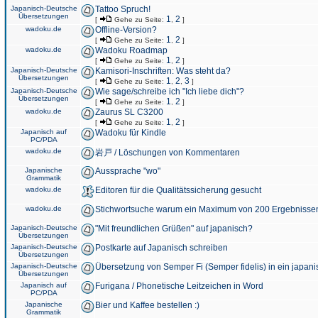
Japanisch-Deutsche
Tattoo Spruch!
Übersetzungen
1
2
[
Gehe zu Seite:
,
]
wadoku.de
Offline-Version?
1
2
[
Gehe zu Seite:
,
]
wadoku.de
Wadoku Roadmap
1
2
[
Gehe zu Seite:
,
]
Japanisch-Deutsche
Kamisori-Inschriften: Was steht da?
Übersetzungen
1
2
3
[
Gehe zu Seite:
,
,
]
Japanisch-Deutsche
Wie sage/schreibe ich "Ich liebe dich"?
Übersetzungen
1
2
[
Gehe zu Seite:
,
]
wadoku.de
Zaurus SL C3200
1
2
[
Gehe zu Seite:
,
]
Japanisch auf
Wadoku für Kindle
PC/PDA
wadoku.de
岩戸 / Löschungen von Kommentaren
Japanische
Aussprache "wo"
Grammatik
wadoku.de
Editoren für die Qualitätssicherung gesucht
wadoku.de
Stichwortsuche warum ein Maximum von 200 Ergebnisse
Japanisch-Deutsche
"Mit freundlichen Grüßen" auf japanisch?
Übersetzungen
Japanisch-Deutsche
Postkarte auf Japanisch schreiben
Übersetzungen
Japanisch-Deutsche
Übersetzung von Semper Fi (Semper fidelis) in ein japani
Übersetzungen
Japanisch auf
Furigana / Phonetische Leitzeichen in Word
PC/PDA
Japanische
Bier und Kaffee bestellen :)
Grammatik