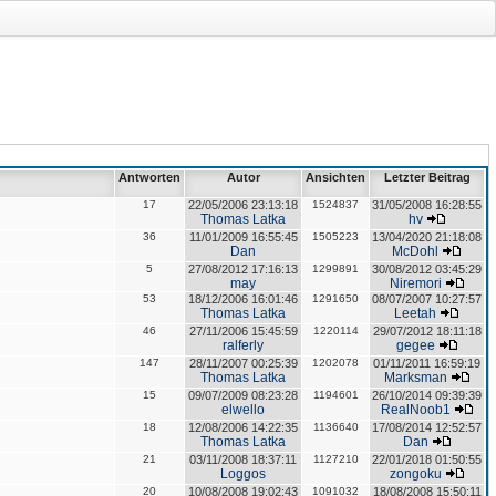
Antworten
Autor
Ansichten
Letzter Beitrag
17
22/05/2006 23:13:18
1524837
31/05/2008 16:28:55
Thomas Latka
hv
36
11/01/2009 16:55:45
1505223
13/04/2020 21:18:08
Dan
McDohl
5
27/08/2012 17:16:13
1299891
30/08/2012 03:45:29
may
Niremori
53
18/12/2006 16:01:46
1291650
08/07/2007 10:27:57
Thomas Latka
Leetah
46
27/11/2006 15:45:59
1220114
29/07/2012 18:11:18
ralferly
gegee
147
28/11/2007 00:25:39
1202078
01/11/2011 16:59:19
Thomas Latka
Marksman
15
09/07/2009 08:23:28
1194601
26/10/2014 09:39:39
elwello
RealNoob1
18
12/08/2006 14:22:35
1136640
17/08/2014 12:52:57
Thomas Latka
Dan
21
03/11/2008 18:37:11
1127210
22/01/2018 01:50:55
Loggos
zongoku
20
10/08/2008 19:02:43
1091032
18/08/2008 15:50:11