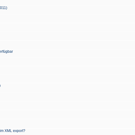
2011)
erfügbar
)
 im XML export?