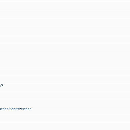
n?
sches Schriftzeichen