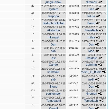
jungle-freak
Niremori
37
29/12/2009 12:22:41
1090260
13/02/2012 11:45:00
system
Dan
41
11/09/2006 13:41:59
1034350
19/11/2006 20:22:35
tanpopo
PiLLe
18
25/05/2007 00:20:44
1024462
15/09/2011 17:14:54
Dietrich Böttcher
Bernd
15
10/10/2006 12:26:26
1023746
17/01/2007 01:49:03
Akatonbo
FreakRob
15
24/08/2008 12:54:39
1021815
13/12/2008 23:38:25
mkengel
milay
0
03/06/2022 11:47:31
1014283
03/06/2022 11:47:31
Dan
Dan
18
13/04/2007 23:58:12
1011411
23/12/2008 13:32:30
skb
Moo
1
10/08/2022 00:24:10
1005139
13/10/2024 09:30:02
dst
Skaidrite
18
02/02/2007 17:13:40
1002281
04/03/2007 15:49:37
Carido
Lehrling
16
21/01/2009 19:53:43
1000509
16/03/2009 17:08:55
shinystar
yoshi_in_black
17
01/02/2008 13:53:46
993200
19/06/2008 04:32:09
skb
mkill
83
29/05/2006 02:03:18
983540
03/04/2016 20:54:54
Biene
Dan
171
28/03/2010 12:40:30
944768
25/12/2010 15:33:35
souljumper
Niremori
32
14/07/2006 18:51:16
873169
18/10/2006 15:05:52
Tomodachi
Tomodachi
1
08/08/2023 00:18:03
872913
08/08/2023 20:37:14
Oromit
Dan