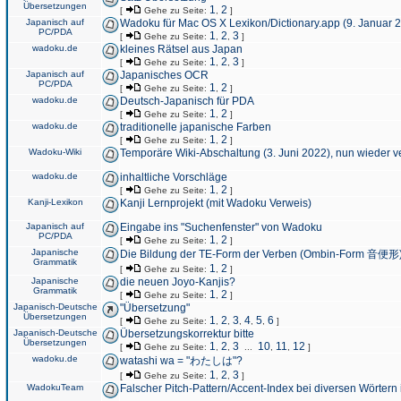
Übersetzungen
1
2
[
Gehe zu Seite:
,
]
Japanisch auf
Wadoku für Mac OS X Lexikon/Dictionary.app (9. Januar 
PC/PDA
1
2
3
[
Gehe zu Seite:
,
,
]
wadoku.de
kleines Rätsel aus Japan
1
2
3
[
Gehe zu Seite:
,
,
]
Japanisch auf
Japanisches OCR
PC/PDA
1
2
[
Gehe zu Seite:
,
]
wadoku.de
Deutsch-Japanisch für PDA
1
2
[
Gehe zu Seite:
,
]
wadoku.de
traditionelle japanische Farben
1
2
[
Gehe zu Seite:
,
]
Wadoku-Wiki
Temporäre Wiki-Abschaltung (3. Juni 2022), nun wieder v
wadoku.de
inhaltliche Vorschläge
1
2
[
Gehe zu Seite:
,
]
Kanji-Lexikon
Kanji Lernprojekt (mit Wadoku Verweis)
Japanisch auf
Eingabe ins "Suchenfenster" von Wadoku
PC/PDA
1
2
[
Gehe zu Seite:
,
]
Japanische
Die Bildung der TE-Form der Verben (Ombin-Form 音便形
Grammatik
1
2
[
Gehe zu Seite:
,
]
Japanische
die neuen Joyo-Kanjis?
Grammatik
1
2
[
Gehe zu Seite:
,
]
Japanisch-Deutsche
"Übersetzung"
Übersetzungen
1
2
3
4
5
6
[
Gehe zu Seite:
,
,
,
,
,
]
Japanisch-Deutsche
Übersetzungskorrektur bitte
Übersetzungen
1
2
3
10
11
12
[
Gehe zu Seite:
,
,
...
,
,
]
wadoku.de
watashi wa = "わたしは"?
1
2
3
[
Gehe zu Seite:
,
,
]
WadokuTeam
Falscher Pitch-Pattern/Accent-Index bei diversen Wörtern