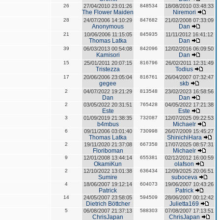
26
27/04/2010 23:01:26
848534
18/08/2010 03:48:33
The Flower Maiden
Niremori
28
24/07/2006 14:10:29
847682
21/02/2008 07:33:09
Anonymous
Dan
21
10/06/2006 11:15:05
845935
11/11/2012 16:41:12
Thomas Latka
Dan
39
06/03/2013 00:54:08
842096
12/02/2016 06:09:50
Kamisori
Dan
15
25/01/2011 20:07:15
816796
26/02/2011 12:31:49
Tristezza
Todius
17
20/06/2006 23:05:04
816761
26/04/2007 07:32:47
gegee
skb
2
04/07/2022 19:21:29
813548
23/02/2023 16:58:56
Dan
Dan
2
03/05/2022 20:31:51
765428
04/05/2022 17:21:38
Este
Este
3
01/09/2019 21:38:35
732087
12/07/2025 09:22:53
b4mbus
Michaelr
6
09/11/2006 03:01:40
730998
26/07/2009 15:45:27
Thomas Latka
ShinichiHara
2
19/11/2020 21:37:08
667358
17/07/2025 08:57:31
Floriboman
Michaelr
9
12/01/2008 13:44:14
655381
02/12/2012 16:00:59
OkamiKun
olafson
2
12/10/2022 13:01:38
636434
12/09/2025 20:06:51
Sumire
suboceva
4
18/06/2007 19:12:14
604073
19/06/2007 10:43:26
Patrick
Patrick
14
24/05/2007 23:58:05
594509
28/06/2007 00:12:42
Dietrich Böttcher
Julietta169
5
06/08/2007 21:37:13
588303
07/08/2007 17:13:51
ChrisJapan
ChrisJapan