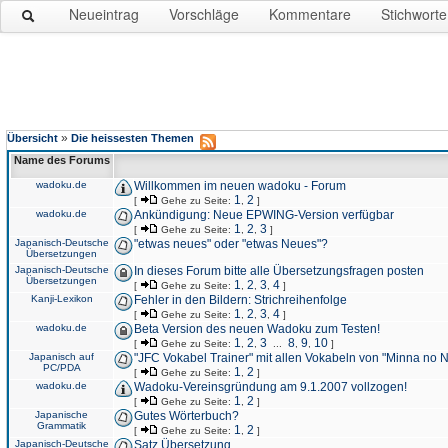
Neueintrag
Vorschläge
Kommentare
Stichworte
»
Übersicht
Die heissesten Themen
Name des Forums
wadoku.de
Willkommen im neuen wadoku - Forum
1
2
[
Gehe zu Seite:
,
]
wadoku.de
Ankündigung: Neue EPWING-Version verfügbar
1
2
3
[
Gehe zu Seite:
,
,
]
Japanisch-Deutsche
"etwas neues" oder "etwas Neues"?
Übersetzungen
Japanisch-Deutsche
In dieses Forum bitte alle Übersetzungsfragen posten
Übersetzungen
1
2
3
4
[
Gehe zu Seite:
,
,
,
]
Kanji-Lexikon
Fehler in den Bildern: Strichreihenfolge
1
2
3
4
[
Gehe zu Seite:
,
,
,
]
wadoku.de
Beta Version des neuen Wadoku zum Testen!
1
2
3
8
9
10
[
Gehe zu Seite:
,
,
...
,
,
]
Japanisch auf
"JFC Vokabel Trainer" mit allen Vokabeln von "Minna no 
PC/PDA
1
2
[
Gehe zu Seite:
,
]
wadoku.de
Wadoku-Vereinsgründung am 9.1.2007 vollzogen!
1
2
[
Gehe zu Seite:
,
]
Japanische
Gutes Wörterbuch?
Grammatik
1
2
[
Gehe zu Seite:
,
]
Japanisch-Deutsche
Satz Übersetzung