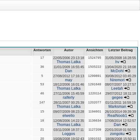
Antworten
Autor
Ansichten
Letzter Beitrag
17
22/05/2006 23:13:18
1524795
31/05/2008 16:28:55
Thomas Latka
hv
36
11/01/2009 16:55:45
1505222
13/04/2020 21:18:08
Dan
McDohl
5
27/08/2012 17:16:13
1299891
30/08/2012 03:45:29
may
Niremori
53
18/12/2006 16:01:46
1291648
08/07/2007 10:27:57
Thomas Latka
Leetah
46
27/11/2006 15:45:59
1220114
29/07/2012 18:11:18
ralferly
gegee
147
28/11/2007 00:25:39
1202077
01/11/2011 16:59:19
Thomas Latka
Marksman
15
09/07/2009 08:23:28
1194601
26/10/2014 09:39:39
elwello
RealNoob1
18
12/08/2006 14:22:35
1136634
17/08/2014 12:52:57
Thomas Latka
Dan
21
03/11/2008 18:37:11
1127209
22/01/2018 01:50:55
Loggos
zongoku
20
10/08/2008 19:02:43
1091032
18/08/2008 15:50:11