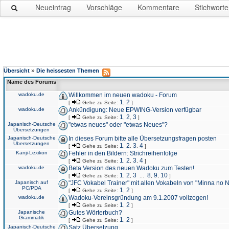
Neueintrag
Vorschläge
Kommentare
Stichworte
»
Übersicht
Die heissesten Themen
Name des Forums
wadoku.de
Willkommen im neuen wadoku - Forum
1
2
[
Gehe zu Seite:
,
]
wadoku.de
Ankündigung: Neue EPWING-Version verfügbar
1
2
3
[
Gehe zu Seite:
,
,
]
Japanisch-Deutsche
"etwas neues" oder "etwas Neues"?
Übersetzungen
Japanisch-Deutsche
In dieses Forum bitte alle Übersetzungsfragen posten
Übersetzungen
1
2
3
4
[
Gehe zu Seite:
,
,
,
]
Kanji-Lexikon
Fehler in den Bildern: Strichreihenfolge
1
2
3
4
[
Gehe zu Seite:
,
,
,
]
wadoku.de
Beta Version des neuen Wadoku zum Testen!
1
2
3
8
9
10
[
Gehe zu Seite:
,
,
...
,
,
]
Japanisch auf
"JFC Vokabel Trainer" mit allen Vokabeln von "Minna no 
PC/PDA
1
2
[
Gehe zu Seite:
,
]
wadoku.de
Wadoku-Vereinsgründung am 9.1.2007 vollzogen!
1
2
[
Gehe zu Seite:
,
]
Japanische
Gutes Wörterbuch?
Grammatik
1
2
[
Gehe zu Seite:
,
]
Japanisch-Deutsche
Satz Übersetzung