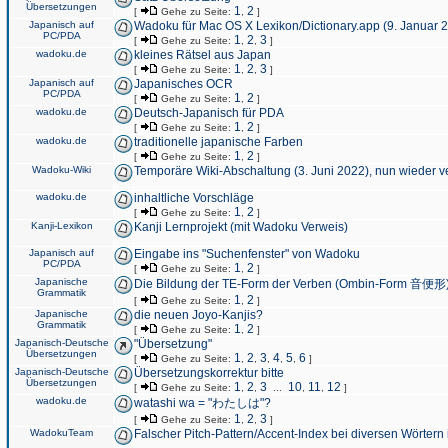
Übersetzungen
1
2
[
Gehe zu Seite:
,
]
Japanisch auf
Wadoku für Mac OS X Lexikon/Dictionary.app (9. Januar 
PC/PDA
1
2
3
[
Gehe zu Seite:
,
,
]
wadoku.de
kleines Rätsel aus Japan
1
2
3
[
Gehe zu Seite:
,
,
]
Japanisch auf
Japanisches OCR
PC/PDA
1
2
[
Gehe zu Seite:
,
]
wadoku.de
Deutsch-Japanisch für PDA
1
2
[
Gehe zu Seite:
,
]
wadoku.de
traditionelle japanische Farben
1
2
[
Gehe zu Seite:
,
]
Wadoku-Wiki
Temporäre Wiki-Abschaltung (3. Juni 2022), nun wieder v
wadoku.de
inhaltliche Vorschläge
1
2
[
Gehe zu Seite:
,
]
Kanji-Lexikon
Kanji Lernprojekt (mit Wadoku Verweis)
Japanisch auf
Eingabe ins "Suchenfenster" von Wadoku
PC/PDA
1
2
[
Gehe zu Seite:
,
]
Japanische
Die Bildung der TE-Form der Verben (Ombin-Form 音便形
Grammatik
1
2
[
Gehe zu Seite:
,
]
Japanische
die neuen Joyo-Kanjis?
Grammatik
1
2
[
Gehe zu Seite:
,
]
Japanisch-Deutsche
"Übersetzung"
Übersetzungen
1
2
3
4
5
6
[
Gehe zu Seite:
,
,
,
,
,
]
Japanisch-Deutsche
Übersetzungskorrektur bitte
Übersetzungen
1
2
3
10
11
12
[
Gehe zu Seite:
,
,
...
,
,
]
wadoku.de
watashi wa = "わたしは"?
1
2
3
[
Gehe zu Seite:
,
,
]
WadokuTeam
Falscher Pitch-Pattern/Accent-Index bei diversen Wörtern