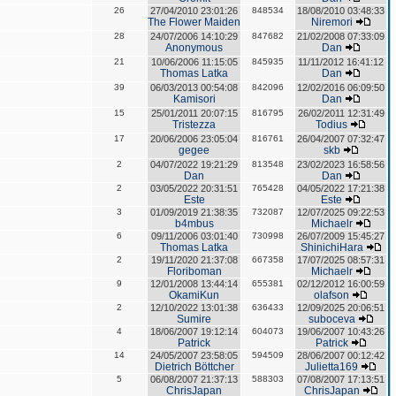
26
27/04/2010 23:01:26
848534
18/08/2010 03:48:33
The Flower Maiden
Niremori
28
24/07/2006 14:10:29
847682
21/02/2008 07:33:09
Anonymous
Dan
21
10/06/2006 11:15:05
845935
11/11/2012 16:41:12
Thomas Latka
Dan
39
06/03/2013 00:54:08
842096
12/02/2016 06:09:50
Kamisori
Dan
15
25/01/2011 20:07:15
816795
26/02/2011 12:31:49
Tristezza
Todius
17
20/06/2006 23:05:04
816761
26/04/2007 07:32:47
gegee
skb
2
04/07/2022 19:21:29
813548
23/02/2023 16:58:56
Dan
Dan
2
03/05/2022 20:31:51
765428
04/05/2022 17:21:38
Este
Este
3
01/09/2019 21:38:35
732087
12/07/2025 09:22:53
b4mbus
Michaelr
6
09/11/2006 03:01:40
730998
26/07/2009 15:45:27
Thomas Latka
ShinichiHara
2
19/11/2020 21:37:08
667358
17/07/2025 08:57:31
Floriboman
Michaelr
9
12/01/2008 13:44:14
655381
02/12/2012 16:00:59
OkamiKun
olafson
2
12/10/2022 13:01:38
636433
12/09/2025 20:06:51
Sumire
suboceva
4
18/06/2007 19:12:14
604073
19/06/2007 10:43:26
Patrick
Patrick
14
24/05/2007 23:58:05
594509
28/06/2007 00:12:42
Dietrich Böttcher
Julietta169
5
06/08/2007 21:37:13
588303
07/08/2007 17:13:51
ChrisJapan
ChrisJapan