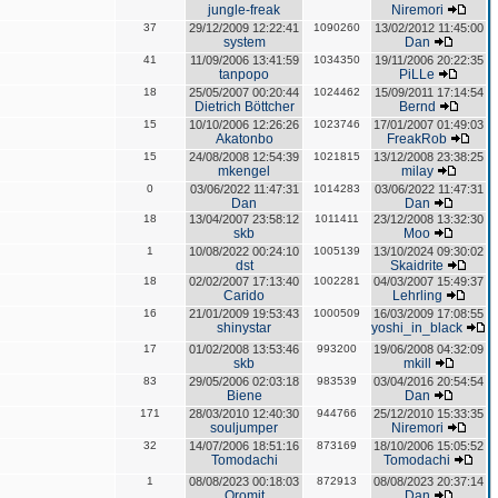
jungle-freak
Niremori
37
29/12/2009 12:22:41
1090260
13/02/2012 11:45:00
system
Dan
41
11/09/2006 13:41:59
1034350
19/11/2006 20:22:35
tanpopo
PiLLe
18
25/05/2007 00:20:44
1024462
15/09/2011 17:14:54
Dietrich Böttcher
Bernd
15
10/10/2006 12:26:26
1023746
17/01/2007 01:49:03
Akatonbo
FreakRob
15
24/08/2008 12:54:39
1021815
13/12/2008 23:38:25
mkengel
milay
0
03/06/2022 11:47:31
1014283
03/06/2022 11:47:31
Dan
Dan
18
13/04/2007 23:58:12
1011411
23/12/2008 13:32:30
skb
Moo
1
10/08/2022 00:24:10
1005139
13/10/2024 09:30:02
dst
Skaidrite
18
02/02/2007 17:13:40
1002281
04/03/2007 15:49:37
Carido
Lehrling
16
21/01/2009 19:53:43
1000509
16/03/2009 17:08:55
shinystar
yoshi_in_black
17
01/02/2008 13:53:46
993200
19/06/2008 04:32:09
skb
mkill
83
29/05/2006 02:03:18
983539
03/04/2016 20:54:54
Biene
Dan
171
28/03/2010 12:40:30
944766
25/12/2010 15:33:35
souljumper
Niremori
32
14/07/2006 18:51:16
873169
18/10/2006 15:05:52
Tomodachi
Tomodachi
1
08/08/2023 00:18:03
872913
08/08/2023 20:37:14
Oromit
Dan