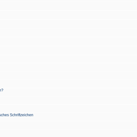
n?
sches Schriftzeichen