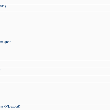
2011)
erfügbar
)
 im XML export?