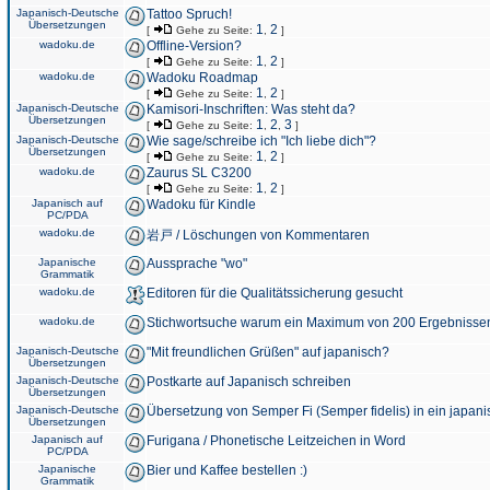
Japanisch-Deutsche
Tattoo Spruch!
Übersetzungen
1
2
[
Gehe zu Seite:
,
]
wadoku.de
Offline-Version?
1
2
[
Gehe zu Seite:
,
]
wadoku.de
Wadoku Roadmap
1
2
[
Gehe zu Seite:
,
]
Japanisch-Deutsche
Kamisori-Inschriften: Was steht da?
Übersetzungen
1
2
3
[
Gehe zu Seite:
,
,
]
Japanisch-Deutsche
Wie sage/schreibe ich "Ich liebe dich"?
Übersetzungen
1
2
[
Gehe zu Seite:
,
]
wadoku.de
Zaurus SL C3200
1
2
[
Gehe zu Seite:
,
]
Japanisch auf
Wadoku für Kindle
PC/PDA
wadoku.de
岩戸 / Löschungen von Kommentaren
Japanische
Aussprache "wo"
Grammatik
wadoku.de
Editoren für die Qualitätssicherung gesucht
wadoku.de
Stichwortsuche warum ein Maximum von 200 Ergebnisse
Japanisch-Deutsche
"Mit freundlichen Grüßen" auf japanisch?
Übersetzungen
Japanisch-Deutsche
Postkarte auf Japanisch schreiben
Übersetzungen
Japanisch-Deutsche
Übersetzung von Semper Fi (Semper fidelis) in ein japani
Übersetzungen
Japanisch auf
Furigana / Phonetische Leitzeichen in Word
PC/PDA
Japanische
Bier und Kaffee bestellen :)
Grammatik