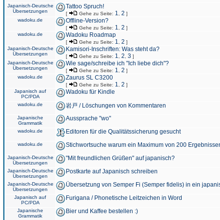
Japanisch-Deutsche
Tattoo Spruch!
Übersetzungen
1
2
[
Gehe zu Seite:
,
]
wadoku.de
Offline-Version?
1
2
[
Gehe zu Seite:
,
]
wadoku.de
Wadoku Roadmap
1
2
[
Gehe zu Seite:
,
]
Japanisch-Deutsche
Kamisori-Inschriften: Was steht da?
Übersetzungen
1
2
3
[
Gehe zu Seite:
,
,
]
Japanisch-Deutsche
Wie sage/schreibe ich "Ich liebe dich"?
Übersetzungen
1
2
[
Gehe zu Seite:
,
]
wadoku.de
Zaurus SL C3200
1
2
[
Gehe zu Seite:
,
]
Japanisch auf
Wadoku für Kindle
PC/PDA
wadoku.de
岩戸 / Löschungen von Kommentaren
Japanische
Aussprache "wo"
Grammatik
wadoku.de
Editoren für die Qualitätssicherung gesucht
wadoku.de
Stichwortsuche warum ein Maximum von 200 Ergebnisse
Japanisch-Deutsche
"Mit freundlichen Grüßen" auf japanisch?
Übersetzungen
Japanisch-Deutsche
Postkarte auf Japanisch schreiben
Übersetzungen
Japanisch-Deutsche
Übersetzung von Semper Fi (Semper fidelis) in ein japani
Übersetzungen
Japanisch auf
Furigana / Phonetische Leitzeichen in Word
PC/PDA
Japanische
Bier und Kaffee bestellen :)
Grammatik