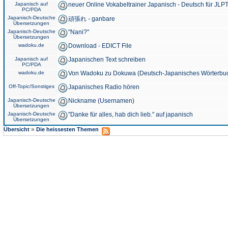
Japanisch auf
neuer Online Vokabeltrainer Japanisch - Deutsch für JLPT
PC/PDA
Japanisch-Deutsche
頑張れ - ganbare
Übersetzungen
Japanisch-Deutsche
"Nani?"
Übersetzungen
wadoku.de
Download - EDICT File
Japanisch auf
Japanischen Text schreiben
PC/PDA
wadoku.de
Von Wadoku zu Dokuwa (Deutsch-Japanisches Wörterbu
Off-Topic/Sonstiges
Japanisches Radio hören
Japanisch-Deutsche
Nickname (Usernamen)
Übersetzungen
Japanisch-Deutsche
"Danke für alles, hab dich lieb." auf japanisch
Übersetzungen
»
Übersicht
Die heissesten Themen