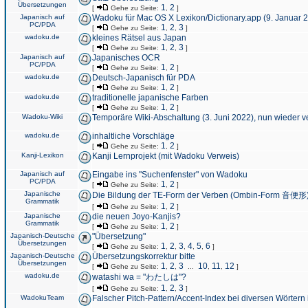
Übersetzungen
1
2
[
Gehe zu Seite:
,
]
Japanisch auf
Wadoku für Mac OS X Lexikon/Dictionary.app (9. Januar 
PC/PDA
1
2
3
[
Gehe zu Seite:
,
,
]
wadoku.de
kleines Rätsel aus Japan
1
2
3
[
Gehe zu Seite:
,
,
]
Japanisch auf
Japanisches OCR
PC/PDA
1
2
[
Gehe zu Seite:
,
]
wadoku.de
Deutsch-Japanisch für PDA
1
2
[
Gehe zu Seite:
,
]
wadoku.de
traditionelle japanische Farben
1
2
[
Gehe zu Seite:
,
]
Wadoku-Wiki
Temporäre Wiki-Abschaltung (3. Juni 2022), nun wieder v
wadoku.de
inhaltliche Vorschläge
1
2
[
Gehe zu Seite:
,
]
Kanji-Lexikon
Kanji Lernprojekt (mit Wadoku Verweis)
Japanisch auf
Eingabe ins "Suchenfenster" von Wadoku
PC/PDA
1
2
[
Gehe zu Seite:
,
]
Japanische
Die Bildung der TE-Form der Verben (Ombin-Form 音便形
Grammatik
1
2
[
Gehe zu Seite:
,
]
Japanische
die neuen Joyo-Kanjis?
Grammatik
1
2
[
Gehe zu Seite:
,
]
Japanisch-Deutsche
"Übersetzung"
Übersetzungen
1
2
3
4
5
6
[
Gehe zu Seite:
,
,
,
,
,
]
Japanisch-Deutsche
Übersetzungskorrektur bitte
Übersetzungen
1
2
3
10
11
12
[
Gehe zu Seite:
,
,
...
,
,
]
wadoku.de
watashi wa = "わたしは"?
1
2
3
[
Gehe zu Seite:
,
,
]
WadokuTeam
Falscher Pitch-Pattern/Accent-Index bei diversen Wörtern