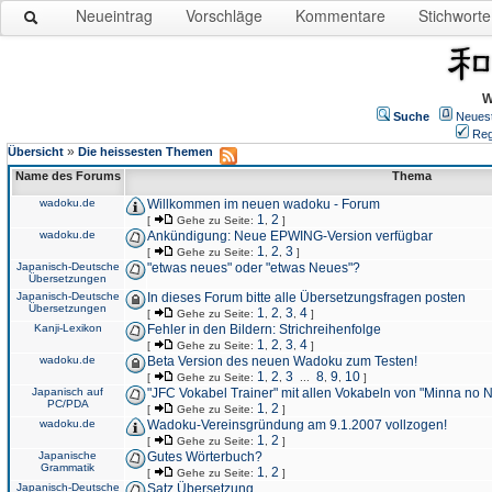
Neueintrag
Vorschläge
Kommentare
Stichworte
W
Suche
Neues
Reg
»
Übersicht
Die heissesten Themen
Name des Forums
Thema
wadoku.de
Willkommen im neuen wadoku - Forum
1
2
[
Gehe zu Seite:
,
]
wadoku.de
Ankündigung: Neue EPWING-Version verfügbar
1
2
3
[
Gehe zu Seite:
,
,
]
Japanisch-Deutsche
"etwas neues" oder "etwas Neues"?
Übersetzungen
Japanisch-Deutsche
In dieses Forum bitte alle Übersetzungsfragen posten
Übersetzungen
1
2
3
4
[
Gehe zu Seite:
,
,
,
]
Kanji-Lexikon
Fehler in den Bildern: Strichreihenfolge
1
2
3
4
[
Gehe zu Seite:
,
,
,
]
wadoku.de
Beta Version des neuen Wadoku zum Testen!
1
2
3
8
9
10
[
Gehe zu Seite:
,
,
...
,
,
]
Japanisch auf
"JFC Vokabel Trainer" mit allen Vokabeln von "Minna no 
PC/PDA
1
2
[
Gehe zu Seite:
,
]
wadoku.de
Wadoku-Vereinsgründung am 9.1.2007 vollzogen!
1
2
[
Gehe zu Seite:
,
]
Japanische
Gutes Wörterbuch?
Grammatik
1
2
[
Gehe zu Seite:
,
]
Japanisch-Deutsche
Satz Übersetzung