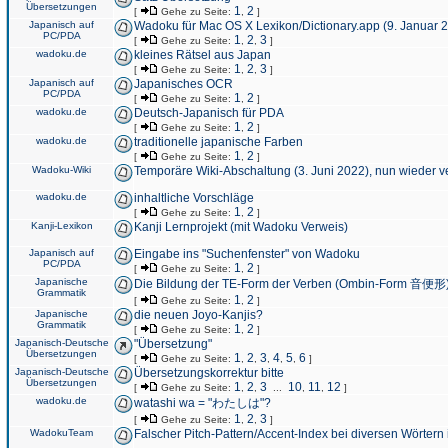
Übersetzungen
1
2
[
Gehe zu Seite:
,
]
Japanisch auf
Wadoku für Mac OS X Lexikon/Dictionary.app (9. Januar 
PC/PDA
1
2
3
[
Gehe zu Seite:
,
,
]
wadoku.de
kleines Rätsel aus Japan
1
2
3
[
Gehe zu Seite:
,
,
]
Japanisch auf
Japanisches OCR
PC/PDA
1
2
[
Gehe zu Seite:
,
]
wadoku.de
Deutsch-Japanisch für PDA
1
2
[
Gehe zu Seite:
,
]
wadoku.de
traditionelle japanische Farben
1
2
[
Gehe zu Seite:
,
]
Wadoku-Wiki
Temporäre Wiki-Abschaltung (3. Juni 2022), nun wieder v
wadoku.de
inhaltliche Vorschläge
1
2
[
Gehe zu Seite:
,
]
Kanji-Lexikon
Kanji Lernprojekt (mit Wadoku Verweis)
Japanisch auf
Eingabe ins "Suchenfenster" von Wadoku
PC/PDA
1
2
[
Gehe zu Seite:
,
]
Japanische
Die Bildung der TE-Form der Verben (Ombin-Form 音便形
Grammatik
1
2
[
Gehe zu Seite:
,
]
Japanische
die neuen Joyo-Kanjis?
Grammatik
1
2
[
Gehe zu Seite:
,
]
Japanisch-Deutsche
"Übersetzung"
Übersetzungen
1
2
3
4
5
6
[
Gehe zu Seite:
,
,
,
,
,
]
Japanisch-Deutsche
Übersetzungskorrektur bitte
Übersetzungen
1
2
3
10
11
12
[
Gehe zu Seite:
,
,
...
,
,
]
wadoku.de
watashi wa = "わたしは"?
1
2
3
[
Gehe zu Seite:
,
,
]
WadokuTeam
Falscher Pitch-Pattern/Accent-Index bei diversen Wörtern