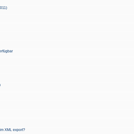
2011)
erfügbar
)
 im XML export?