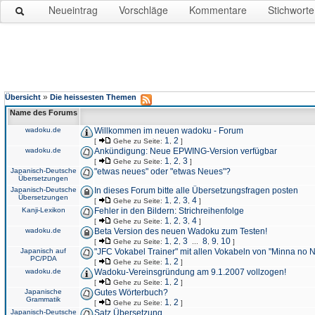
Neueintrag
Vorschläge
Kommentare
Stichworte
»
Übersicht
Die heissesten Themen
Name des Forums
wadoku.de
Willkommen im neuen wadoku - Forum
1
2
[
Gehe zu Seite:
,
]
wadoku.de
Ankündigung: Neue EPWING-Version verfügbar
1
2
3
[
Gehe zu Seite:
,
,
]
Japanisch-Deutsche
"etwas neues" oder "etwas Neues"?
Übersetzungen
Japanisch-Deutsche
In dieses Forum bitte alle Übersetzungsfragen posten
Übersetzungen
1
2
3
4
[
Gehe zu Seite:
,
,
,
]
Kanji-Lexikon
Fehler in den Bildern: Strichreihenfolge
1
2
3
4
[
Gehe zu Seite:
,
,
,
]
wadoku.de
Beta Version des neuen Wadoku zum Testen!
1
2
3
8
9
10
[
Gehe zu Seite:
,
,
...
,
,
]
Japanisch auf
"JFC Vokabel Trainer" mit allen Vokabeln von "Minna no 
PC/PDA
1
2
[
Gehe zu Seite:
,
]
wadoku.de
Wadoku-Vereinsgründung am 9.1.2007 vollzogen!
1
2
[
Gehe zu Seite:
,
]
Japanische
Gutes Wörterbuch?
Grammatik
1
2
[
Gehe zu Seite:
,
]
Japanisch-Deutsche
Satz Übersetzung