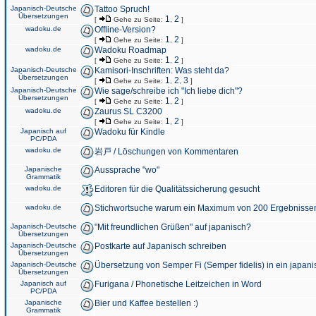
Japanisch-Deutsche
Tattoo Spruch!
Übersetzungen
1
2
[
Gehe zu Seite:
,
]
wadoku.de
Offline-Version?
1
2
[
Gehe zu Seite:
,
]
wadoku.de
Wadoku Roadmap
1
2
[
Gehe zu Seite:
,
]
Japanisch-Deutsche
Kamisori-Inschriften: Was steht da?
Übersetzungen
1
2
3
[
Gehe zu Seite:
,
,
]
Japanisch-Deutsche
Wie sage/schreibe ich "Ich liebe dich"?
Übersetzungen
1
2
[
Gehe zu Seite:
,
]
wadoku.de
Zaurus SL C3200
1
2
[
Gehe zu Seite:
,
]
Japanisch auf
Wadoku für Kindle
PC/PDA
wadoku.de
岩戸 / Löschungen von Kommentaren
Japanische
Aussprache "wo"
Grammatik
wadoku.de
Editoren für die Qualitätssicherung gesucht
wadoku.de
Stichwortsuche warum ein Maximum von 200 Ergebnisse
Japanisch-Deutsche
"Mit freundlichen Grüßen" auf japanisch?
Übersetzungen
Japanisch-Deutsche
Postkarte auf Japanisch schreiben
Übersetzungen
Japanisch-Deutsche
Übersetzung von Semper Fi (Semper fidelis) in ein japani
Übersetzungen
Japanisch auf
Furigana / Phonetische Leitzeichen in Word
PC/PDA
Japanische
Bier und Kaffee bestellen :)
Grammatik