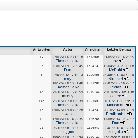
Antworten
Autor
Ansichten
Letzter Beitrag
17
22/05/2006 23:13:18
1513005
31/05/2008 16:28:55
Thomas Latka
hv
36
11/01/2009 16:55:45
1504737
13/04/2020 21:18:08
Dan
McDohl
5
27/08/2012 17:16:13
1299688
30/08/2012 03:45:29
may
Niremori
53
18/12/2006 16:01:46
1291205
08/07/2007 10:27:57
Thomas Latka
Leetah
46
27/11/2006 15:45:59
1219744
29/07/2012 18:11:18
ralferly
gegee
147
28/11/2007 00:25:39
1201697
01/11/2011 16:59:19
Thomas Latka
Marksman
15
09/07/2009 08:23:28
1194237
26/10/2014 09:39:39
elwello
RealNoob1
18
12/08/2006 14:22:35
1135265
17/08/2014 12:52:57
Thomas Latka
Dan
21
03/11/2008 18:37:11
1126843
22/01/2018 01:50:55
Loggos
zongoku
20
10/08/2008 19:02:43
1090721
18/08/2008 15:50:11