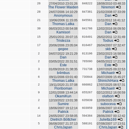
26
27/04/2010 23:01:26
848222
18/08/2010 03:48:33
The Flower Maiden
Niremori
28
24/07/2006 14:10:29
847381
21/02/2008 07:33:09
Anonymous
Dan
21
10/06/2006 11:15:05
845561
11/11/2012 16:41:12
Thomas Latka
Dan
39
06/03/2013 00:54:08
841786
12/02/2016 06:09:50
Kamisori
Dan
15
25/01/2011 20:07:15
816491
26/02/2011 12:31:49
Tristezza
Todius
17
20/06/2006 23:05:04
816467
26/04/2007 07:32:47
gegee
skb
2
04/07/2022 19:21:29
813196
23/02/2023 16:58:56
Dan
Dan
2
03/05/2022 20:31:51
765090
04/05/2022 17:21:38
Este
Este
3
01/09/2019 21:38:35
731738
12/07/2025 09:22:53
b4mbus
Michaelr
6
09/11/2006 03:01:40
730844
26/07/2009 15:45:27
Thomas Latka
ShinichiHara
2
19/11/2020 21:37:08
666862
17/07/2025 08:57:31
Floriboman
Michaelr
9
12/01/2008 13:44:14
655267
02/12/2012 16:00:59
OkamiKun
olafson
2
12/10/2022 13:01:38
635839
12/09/2025 20:06:51
Sumire
suboceva
4
18/06/2007 19:12:14
603959
19/06/2007 10:43:26
Patrick
Patrick
14
24/05/2007 23:58:05
594384
28/06/2007 00:12:42
Dietrich Böttcher
Julietta169
5
06/08/2007 21:37:13
588191
07/08/2007 17:13:51
ChrisJapan
ChrisJapan