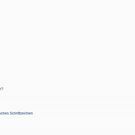
n?
sches Schriftzeichen