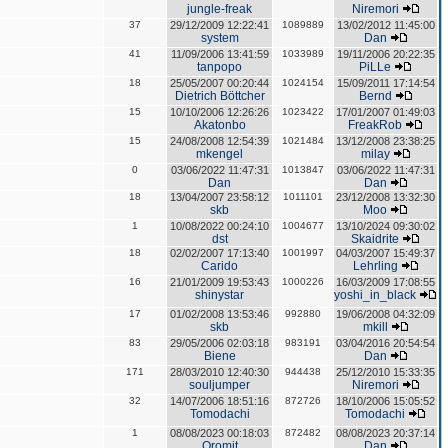
jungle-freak
Niremori
37
29/12/2009 12:22:41
1089889
13/02/2012 11:45:00
system
Dan
41
11/09/2006 13:41:59
1033989
19/11/2006 20:22:35
tanpopo
PiLLe
18
25/05/2007 00:20:44
1024154
15/09/2011 17:14:54
Dietrich Böttcher
Bernd
15
10/10/2006 12:26:26
1023422
17/01/2007 01:49:03
Akatonbo
FreakRob
15
24/08/2008 12:54:39
1021484
13/12/2008 23:38:25
mkengel
milay
0
03/06/2022 11:47:31
1013847
03/06/2022 11:47:31
Dan
Dan
18
13/04/2007 23:58:12
1011101
23/12/2008 13:32:30
skb
Moo
1
10/08/2022 00:24:10
1004677
13/10/2024 09:30:02
dst
Skaidrite
18
02/02/2007 17:13:40
1001997
04/03/2007 15:49:37
Carido
Lehrling
16
21/01/2009 19:53:43
1000226
16/03/2009 17:08:55
shinystar
yoshi_in_black
17
01/02/2008 13:53:46
992880
19/06/2008 04:32:09
skb
mkill
83
29/05/2006 02:03:18
983191
03/04/2016 20:54:54
Biene
Dan
171
28/03/2010 12:40:30
944438
25/12/2010 15:33:35
souljumper
Niremori
32
14/07/2006 18:51:16
872726
18/10/2006 15:05:52
Tomodachi
Tomodachi
1
08/08/2023 00:18:03
872482
08/08/2023 20:37:14
Oromit
Dan