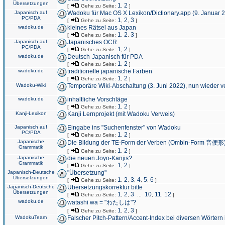
Übersetzungen
1
2
[
Gehe zu Seite:
,
]
Japanisch auf
Wadoku für Mac OS X Lexikon/Dictionary.app (9. Januar 
PC/PDA
1
2
3
[
Gehe zu Seite:
,
,
]
wadoku.de
kleines Rätsel aus Japan
1
2
3
[
Gehe zu Seite:
,
,
]
Japanisch auf
Japanisches OCR
PC/PDA
1
2
[
Gehe zu Seite:
,
]
wadoku.de
Deutsch-Japanisch für PDA
1
2
[
Gehe zu Seite:
,
]
wadoku.de
traditionelle japanische Farben
1
2
[
Gehe zu Seite:
,
]
Wadoku-Wiki
Temporäre Wiki-Abschaltung (3. Juni 2022), nun wieder v
wadoku.de
inhaltliche Vorschläge
1
2
[
Gehe zu Seite:
,
]
Kanji-Lexikon
Kanji Lernprojekt (mit Wadoku Verweis)
Japanisch auf
Eingabe ins "Suchenfenster" von Wadoku
PC/PDA
1
2
[
Gehe zu Seite:
,
]
Japanische
Die Bildung der TE-Form der Verben (Ombin-Form 音便形
Grammatik
1
2
[
Gehe zu Seite:
,
]
Japanische
die neuen Joyo-Kanjis?
Grammatik
1
2
[
Gehe zu Seite:
,
]
Japanisch-Deutsche
"Übersetzung"
Übersetzungen
1
2
3
4
5
6
[
Gehe zu Seite:
,
,
,
,
,
]
Japanisch-Deutsche
Übersetzungskorrektur bitte
Übersetzungen
1
2
3
10
11
12
[
Gehe zu Seite:
,
,
...
,
,
]
wadoku.de
watashi wa = "わたしは"?
1
2
3
[
Gehe zu Seite:
,
,
]
WadokuTeam
Falscher Pitch-Pattern/Accent-Index bei diversen Wörtern