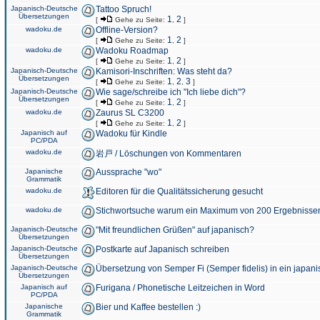
Japanisch-Deutsche
Tattoo Spruch!
Übersetzungen
1
2
[
Gehe zu Seite:
,
]
wadoku.de
Offline-Version?
1
2
[
Gehe zu Seite:
,
]
wadoku.de
Wadoku Roadmap
1
2
[
Gehe zu Seite:
,
]
Japanisch-Deutsche
Kamisori-Inschriften: Was steht da?
Übersetzungen
1
2
3
[
Gehe zu Seite:
,
,
]
Japanisch-Deutsche
Wie sage/schreibe ich "Ich liebe dich"?
Übersetzungen
1
2
[
Gehe zu Seite:
,
]
wadoku.de
Zaurus SL C3200
1
2
[
Gehe zu Seite:
,
]
Japanisch auf
Wadoku für Kindle
PC/PDA
wadoku.de
岩戸 / Löschungen von Kommentaren
Japanische
Aussprache "wo"
Grammatik
wadoku.de
Editoren für die Qualitätssicherung gesucht
wadoku.de
Stichwortsuche warum ein Maximum von 200 Ergebnisse
Japanisch-Deutsche
"Mit freundlichen Grüßen" auf japanisch?
Übersetzungen
Japanisch-Deutsche
Postkarte auf Japanisch schreiben
Übersetzungen
Japanisch-Deutsche
Übersetzung von Semper Fi (Semper fidelis) in ein japani
Übersetzungen
Japanisch auf
Furigana / Phonetische Leitzeichen in Word
PC/PDA
Japanische
Bier und Kaffee bestellen :)
Grammatik