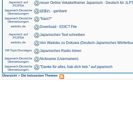
Japanisch auf
neuer Online Vokabeltrainer Japanisch - Deutsch für JLPT
PC/PDA
Japanisch-Deutsche
頑張れ - ganbare
Übersetzungen
Japanisch-Deutsche
"Nani?"
Übersetzungen
wadoku.de
Download - EDICT File
Japanisch auf
Japanischen Text schreiben
PC/PDA
wadoku.de
Von Wadoku zu Dokuwa (Deutsch-Japanisches Wörterbu
Off-Topic/Sonstiges
Japanisches Radio hören
Japanisch-Deutsche
Nickname (Usernamen)
Übersetzungen
Japanisch-Deutsche
"Danke für alles, hab dich lieb." auf japanisch
Übersetzungen
»
Übersicht
Die heissesten Themen