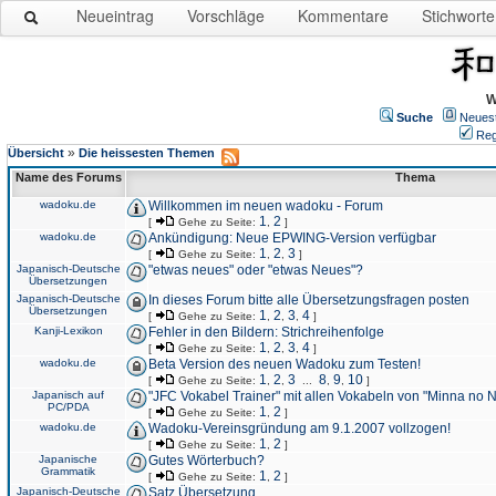
Neueintrag
Vorschläge
Kommentare
Stichworte
W
Suche
Neues
Reg
»
Übersicht
Die heissesten Themen
Name des Forums
Thema
wadoku.de
Willkommen im neuen wadoku - Forum
1
2
[
Gehe zu Seite:
,
]
wadoku.de
Ankündigung: Neue EPWING-Version verfügbar
1
2
3
[
Gehe zu Seite:
,
,
]
Japanisch-Deutsche
"etwas neues" oder "etwas Neues"?
Übersetzungen
Japanisch-Deutsche
In dieses Forum bitte alle Übersetzungsfragen posten
Übersetzungen
1
2
3
4
[
Gehe zu Seite:
,
,
,
]
Kanji-Lexikon
Fehler in den Bildern: Strichreihenfolge
1
2
3
4
[
Gehe zu Seite:
,
,
,
]
wadoku.de
Beta Version des neuen Wadoku zum Testen!
1
2
3
8
9
10
[
Gehe zu Seite:
,
,
...
,
,
]
Japanisch auf
"JFC Vokabel Trainer" mit allen Vokabeln von "Minna no 
PC/PDA
1
2
[
Gehe zu Seite:
,
]
wadoku.de
Wadoku-Vereinsgründung am 9.1.2007 vollzogen!
1
2
[
Gehe zu Seite:
,
]
Japanische
Gutes Wörterbuch?
Grammatik
1
2
[
Gehe zu Seite:
,
]
Japanisch-Deutsche
Satz Übersetzung