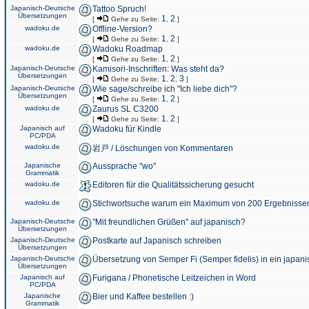
Japanisch-Deutsche
Tattoo Spruch!
Übersetzungen
1
2
[
Gehe zu Seite:
,
]
wadoku.de
Offline-Version?
1
2
[
Gehe zu Seite:
,
]
wadoku.de
Wadoku Roadmap
1
2
[
Gehe zu Seite:
,
]
Japanisch-Deutsche
Kamisori-Inschriften: Was steht da?
Übersetzungen
1
2
3
[
Gehe zu Seite:
,
,
]
Japanisch-Deutsche
Wie sage/schreibe ich "Ich liebe dich"?
Übersetzungen
1
2
[
Gehe zu Seite:
,
]
wadoku.de
Zaurus SL C3200
1
2
[
Gehe zu Seite:
,
]
Japanisch auf
Wadoku für Kindle
PC/PDA
wadoku.de
岩戸 / Löschungen von Kommentaren
Japanische
Aussprache "wo"
Grammatik
wadoku.de
Editoren für die Qualitätssicherung gesucht
wadoku.de
Stichwortsuche warum ein Maximum von 200 Ergebnisse
Japanisch-Deutsche
"Mit freundlichen Grüßen" auf japanisch?
Übersetzungen
Japanisch-Deutsche
Postkarte auf Japanisch schreiben
Übersetzungen
Japanisch-Deutsche
Übersetzung von Semper Fi (Semper fidelis) in ein japani
Übersetzungen
Japanisch auf
Furigana / Phonetische Leitzeichen in Word
PC/PDA
Japanische
Bier und Kaffee bestellen :)
Grammatik