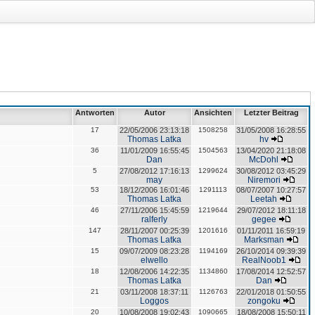
Antworten
Autor
Ansichten
Letzter Beitrag
17
22/05/2006 23:13:18
1508258
31/05/2008 16:28:55
Thomas Latka
hv
36
11/01/2009 16:55:45
1504563
13/04/2020 21:18:08
Dan
McDohl
5
27/08/2012 17:16:13
1299624
30/08/2012 03:45:29
may
Niremori
53
18/12/2006 16:01:46
1291113
08/07/2007 10:27:57
Thomas Latka
Leetah
46
27/11/2006 15:45:59
1219644
29/07/2012 18:11:18
ralferly
gegee
147
28/11/2007 00:25:39
1201616
01/11/2011 16:59:19
Thomas Latka
Marksman
15
09/07/2009 08:23:28
1194169
26/10/2014 09:39:39
elwello
RealNoob1
18
12/08/2006 14:22:35
1134860
17/08/2014 12:52:57
Thomas Latka
Dan
21
03/11/2008 18:37:11
1126763
22/01/2018 01:50:55
Loggos
zongoku
20
10/08/2008 19:02:43
1090665
18/08/2008 15:50:11