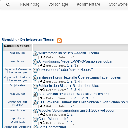
Neueintrag
Vorschläge
Kommentare
Stichworte
»
Übersicht
Die heissesten Themen
Name des Forums
wadoku.de
Willkommen im neuen wadoku - Forum
1
2
[
Gehe zu Seite:
,
]
wadoku.de
Ankündigung: Neue EPWING-Version verfügbar
1
2
3
[
Gehe zu Seite:
,
,
]
Japanisch-Deutsche
"etwas neues" oder "etwas Neues"?
Übersetzungen
Japanisch-Deutsche
In dieses Forum bitte alle Übersetzungsfragen posten
Übersetzungen
1
2
3
4
[
Gehe zu Seite:
,
,
,
]
Kanji-Lexikon
Fehler in den Bildern: Strichreihenfolge
1
2
3
4
[
Gehe zu Seite:
,
,
,
]
wadoku.de
Beta Version des neuen Wadoku zum Testen!
1
2
3
8
9
10
[
Gehe zu Seite:
,
,
...
,
,
]
Japanisch auf
"JFC Vokabel Trainer" mit allen Vokabeln von "Minna no 
PC/PDA
1
2
[
Gehe zu Seite:
,
]
wadoku.de
Wadoku-Vereinsgründung am 9.1.2007 vollzogen!
1
2
[
Gehe zu Seite:
,
]
Japanische
Gutes Wörterbuch?
Grammatik
1
2
[
Gehe zu Seite:
,
]
Japanisch-Deutsche
Satz Übersetzung