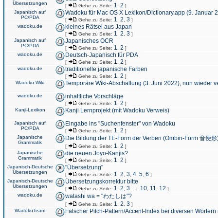
Übersetzungen
1
2
[
Gehe zu Seite:
,
]
Japanisch auf
Wadoku für Mac OS X Lexikon/Dictionary.app (9. Januar 
PC/PDA
1
2
3
[
Gehe zu Seite:
,
,
]
wadoku.de
kleines Rätsel aus Japan
1
2
3
[
Gehe zu Seite:
,
,
]
Japanisch auf
Japanisches OCR
PC/PDA
1
2
[
Gehe zu Seite:
,
]
wadoku.de
Deutsch-Japanisch für PDA
1
2
[
Gehe zu Seite:
,
]
wadoku.de
traditionelle japanische Farben
1
2
[
Gehe zu Seite:
,
]
Wadoku-Wiki
Temporäre Wiki-Abschaltung (3. Juni 2022), nun wieder v
wadoku.de
inhaltliche Vorschläge
1
2
[
Gehe zu Seite:
,
]
Kanji-Lexikon
Kanji Lernprojekt (mit Wadoku Verweis)
Japanisch auf
Eingabe ins "Suchenfenster" von Wadoku
PC/PDA
1
2
[
Gehe zu Seite:
,
]
Japanische
Die Bildung der TE-Form der Verben (Ombin-Form 音便形
Grammatik
1
2
[
Gehe zu Seite:
,
]
Japanische
die neuen Joyo-Kanjis?
Grammatik
1
2
[
Gehe zu Seite:
,
]
Japanisch-Deutsche
"Übersetzung"
Übersetzungen
1
2
3
4
5
6
[
Gehe zu Seite:
,
,
,
,
,
]
Japanisch-Deutsche
Übersetzungskorrektur bitte
Übersetzungen
1
2
3
10
11
12
[
Gehe zu Seite:
,
,
...
,
,
]
wadoku.de
watashi wa = "わたしは"?
1
2
3
[
Gehe zu Seite:
,
,
]
WadokuTeam
Falscher Pitch-Pattern/Accent-Index bei diversen Wörtern