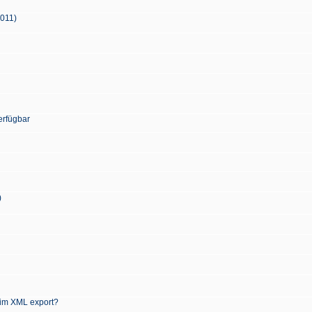
2011)
erfügbar
)
 im XML export?