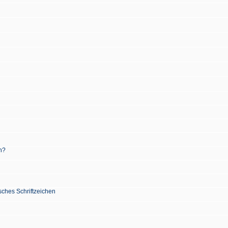
n?
sches Schriftzeichen