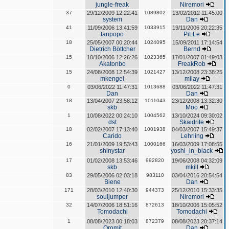
jungle-freak
Niremori
37
29/12/2009 12:22:41
1089802
13/02/2012 11:45:00
system
Dan
41
11/09/2006 13:41:59
1033915
19/11/2006 20:22:35
tanpopo
PiLLe
18
25/05/2007 00:20:44
1024095
15/09/2011 17:14:54
Dietrich Böttcher
Bernd
15
10/10/2006 12:26:26
1023365
17/01/2007 01:49:03
Akatonbo
FreakRob
15
24/08/2008 12:54:39
1021427
13/12/2008 23:38:25
mkengel
milay
0
03/06/2022 11:47:31
1013688
03/06/2022 11:47:31
Dan
Dan
18
13/04/2007 23:58:12
1011043
23/12/2008 13:32:30
skb
Moo
1
10/08/2022 00:24:10
1004562
13/10/2024 09:30:02
dst
Skaidrite
18
02/02/2007 17:13:40
1001938
04/03/2007 15:49:37
Carido
Lehrling
16
21/01/2009 19:53:43
1000166
16/03/2009 17:08:55
shinystar
yoshi_in_black
17
01/02/2008 13:53:46
992820
19/06/2008 04:32:09
skb
mkill
83
29/05/2006 02:03:18
983110
03/04/2016 20:54:54
Biene
Dan
171
28/03/2010 12:40:30
944373
25/12/2010 15:33:35
souljumper
Niremori
32
14/07/2006 18:51:16
872613
18/10/2006 15:05:52
Tomodachi
Tomodachi
1
08/08/2023 00:18:03
872379
08/08/2023 20:37:14
Oromit
Dan