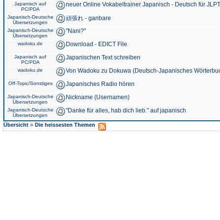
Japanisch auf
neuer Online Vokabeltrainer Japanisch - Deutsch für JLPT
PC/PDA
Japanisch-Deutsche
頑張れ - ganbare
Übersetzungen
Japanisch-Deutsche
"Nani?"
Übersetzungen
wadoku.de
Download - EDICT File
Japanisch auf
Japanischen Text schreiben
PC/PDA
wadoku.de
Von Wadoku zu Dokuwa (Deutsch-Japanisches Wörterbu
Off-Topic/Sonstiges
Japanisches Radio hören
Japanisch-Deutsche
Nickname (Usernamen)
Übersetzungen
Japanisch-Deutsche
"Danke für alles, hab dich lieb." auf japanisch
Übersetzungen
»
Übersicht
Die heissesten Themen