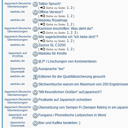
Japanisch-Deutsche
Tattoo Spruch!
Übersetzungen
1
2
[
Gehe zu Seite:
,
]
wadoku.de
Offline-Version?
1
2
[
Gehe zu Seite:
,
]
wadoku.de
Wadoku Roadmap
1
2
[
Gehe zu Seite:
,
]
Japanisch-Deutsche
Kamisori-Inschriften: Was steht da?
Übersetzungen
1
2
3
[
Gehe zu Seite:
,
,
]
Japanisch-Deutsche
Wie sage/schreibe ich "Ich liebe dich"?
Übersetzungen
1
2
[
Gehe zu Seite:
,
]
wadoku.de
Zaurus SL C3200
1
2
[
Gehe zu Seite:
,
]
Japanisch auf
Wadoku für Kindle
PC/PDA
wadoku.de
岩戸 / Löschungen von Kommentaren
Japanische
Aussprache "wo"
Grammatik
wadoku.de
Editoren für die Qualitätssicherung gesucht
wadoku.de
Stichwortsuche warum ein Maximum von 200 Ergebnisse
Japanisch-Deutsche
"Mit freundlichen Grüßen" auf japanisch?
Übersetzungen
Japanisch-Deutsche
Postkarte auf Japanisch schreiben
Übersetzungen
Japanisch-Deutsche
Übersetzung von Semper Fi (Semper fidelis) in ein japani
Übersetzungen
Japanisch auf
Furigana / Phonetische Leitzeichen in Word
PC/PDA
Japanische
Bier und Kaffee bestellen :)
Grammatik