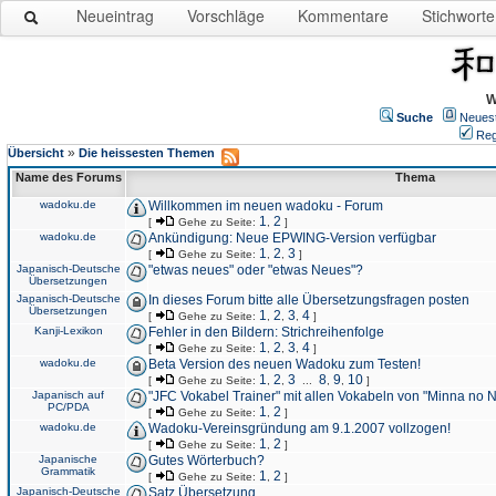
Neueintrag
Vorschläge
Kommentare
Stichworte
W
Suche
Neues
Reg
»
Übersicht
Die heissesten Themen
Name des Forums
Thema
wadoku.de
Willkommen im neuen wadoku - Forum
1
2
[
Gehe zu Seite:
,
]
wadoku.de
Ankündigung: Neue EPWING-Version verfügbar
1
2
3
[
Gehe zu Seite:
,
,
]
Japanisch-Deutsche
"etwas neues" oder "etwas Neues"?
Übersetzungen
Japanisch-Deutsche
In dieses Forum bitte alle Übersetzungsfragen posten
Übersetzungen
1
2
3
4
[
Gehe zu Seite:
,
,
,
]
Kanji-Lexikon
Fehler in den Bildern: Strichreihenfolge
1
2
3
4
[
Gehe zu Seite:
,
,
,
]
wadoku.de
Beta Version des neuen Wadoku zum Testen!
1
2
3
8
9
10
[
Gehe zu Seite:
,
,
...
,
,
]
Japanisch auf
"JFC Vokabel Trainer" mit allen Vokabeln von "Minna no 
PC/PDA
1
2
[
Gehe zu Seite:
,
]
wadoku.de
Wadoku-Vereinsgründung am 9.1.2007 vollzogen!
1
2
[
Gehe zu Seite:
,
]
Japanische
Gutes Wörterbuch?
Grammatik
1
2
[
Gehe zu Seite:
,
]
Japanisch-Deutsche
Satz Übersetzung