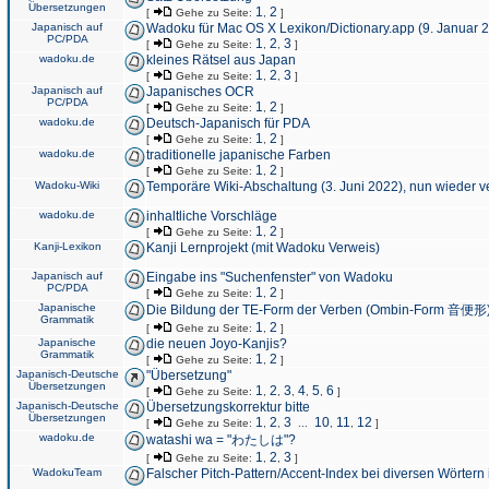
Übersetzungen
1
2
[
Gehe zu Seite:
,
]
Japanisch auf
Wadoku für Mac OS X Lexikon/Dictionary.app (9. Januar 
PC/PDA
1
2
3
[
Gehe zu Seite:
,
,
]
wadoku.de
kleines Rätsel aus Japan
1
2
3
[
Gehe zu Seite:
,
,
]
Japanisch auf
Japanisches OCR
PC/PDA
1
2
[
Gehe zu Seite:
,
]
wadoku.de
Deutsch-Japanisch für PDA
1
2
[
Gehe zu Seite:
,
]
wadoku.de
traditionelle japanische Farben
1
2
[
Gehe zu Seite:
,
]
Wadoku-Wiki
Temporäre Wiki-Abschaltung (3. Juni 2022), nun wieder v
wadoku.de
inhaltliche Vorschläge
1
2
[
Gehe zu Seite:
,
]
Kanji-Lexikon
Kanji Lernprojekt (mit Wadoku Verweis)
Japanisch auf
Eingabe ins "Suchenfenster" von Wadoku
PC/PDA
1
2
[
Gehe zu Seite:
,
]
Japanische
Die Bildung der TE-Form der Verben (Ombin-Form 音便形
Grammatik
1
2
[
Gehe zu Seite:
,
]
Japanische
die neuen Joyo-Kanjis?
Grammatik
1
2
[
Gehe zu Seite:
,
]
Japanisch-Deutsche
"Übersetzung"
Übersetzungen
1
2
3
4
5
6
[
Gehe zu Seite:
,
,
,
,
,
]
Japanisch-Deutsche
Übersetzungskorrektur bitte
Übersetzungen
1
2
3
10
11
12
[
Gehe zu Seite:
,
,
...
,
,
]
wadoku.de
watashi wa = "わたしは"?
1
2
3
[
Gehe zu Seite:
,
,
]
WadokuTeam
Falscher Pitch-Pattern/Accent-Index bei diversen Wörtern