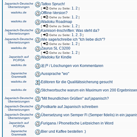
Japanisch-Deutsche
Tattoo Spruch!
Übersetzungen
1
2
[
Gehe zu Seite:
,
]
wadoku.de
Offline-Version?
1
2
[
Gehe zu Seite:
,
]
wadoku.de
Wadoku Roadmap
1
2
[
Gehe zu Seite:
,
]
Japanisch-Deutsche
Kamisori-Inschriften: Was steht da?
Übersetzungen
1
2
3
[
Gehe zu Seite:
,
,
]
Japanisch-Deutsche
Wie sage/schreibe ich "Ich liebe dich"?
Übersetzungen
1
2
[
Gehe zu Seite:
,
]
wadoku.de
Zaurus SL C3200
1
2
[
Gehe zu Seite:
,
]
Japanisch auf
Wadoku für Kindle
PC/PDA
wadoku.de
岩戸 / Löschungen von Kommentaren
Japanische
Aussprache "wo"
Grammatik
wadoku.de
Editoren für die Qualitätssicherung gesucht
wadoku.de
Stichwortsuche warum ein Maximum von 200 Ergebnisse
Japanisch-Deutsche
"Mit freundlichen Grüßen" auf japanisch?
Übersetzungen
Japanisch-Deutsche
Postkarte auf Japanisch schreiben
Übersetzungen
Japanisch-Deutsche
Übersetzung von Semper Fi (Semper fidelis) in ein japani
Übersetzungen
Japanisch auf
Furigana / Phonetische Leitzeichen in Word
PC/PDA
Japanische
Bier und Kaffee bestellen :)
Grammatik