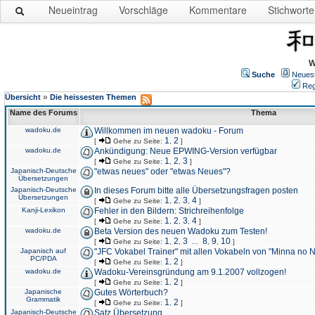
Neueintrag
Vorschläge
Kommentare
Stichworte
W
Suche
Neues
Reg
»
Übersicht
Die heissesten Themen
Name des Forums
Thema
wadoku.de
Willkommen im neuen wadoku - Forum
1
2
[
Gehe zu Seite:
,
]
wadoku.de
Ankündigung: Neue EPWING-Version verfügbar
1
2
3
[
Gehe zu Seite:
,
,
]
Japanisch-Deutsche
"etwas neues" oder "etwas Neues"?
Übersetzungen
Japanisch-Deutsche
In dieses Forum bitte alle Übersetzungsfragen posten
Übersetzungen
1
2
3
4
[
Gehe zu Seite:
,
,
,
]
Kanji-Lexikon
Fehler in den Bildern: Strichreihenfolge
1
2
3
4
[
Gehe zu Seite:
,
,
,
]
wadoku.de
Beta Version des neuen Wadoku zum Testen!
1
2
3
8
9
10
[
Gehe zu Seite:
,
,
...
,
,
]
Japanisch auf
"JFC Vokabel Trainer" mit allen Vokabeln von "Minna no 
PC/PDA
1
2
[
Gehe zu Seite:
,
]
wadoku.de
Wadoku-Vereinsgründung am 9.1.2007 vollzogen!
1
2
[
Gehe zu Seite:
,
]
Japanische
Gutes Wörterbuch?
Grammatik
1
2
[
Gehe zu Seite:
,
]
Japanisch-Deutsche
Satz Übersetzung