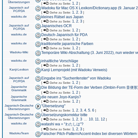
Übersetzungen
1
2
[
Gehe zu Seite:
,
]
Japanisch auf
Wadoku für Mac OS X Lexikon/Dictionary.app (9. Januar 
PC/PDA
1
2
3
[
Gehe zu Seite:
,
,
]
wadoku.de
kleines Rätsel aus Japan
1
2
3
[
Gehe zu Seite:
,
,
]
Japanisch auf
Japanisches OCR
PC/PDA
1
2
[
Gehe zu Seite:
,
]
wadoku.de
Deutsch-Japanisch für PDA
1
2
[
Gehe zu Seite:
,
]
wadoku.de
traditionelle japanische Farben
1
2
[
Gehe zu Seite:
,
]
Wadoku-Wiki
Temporäre Wiki-Abschaltung (3. Juni 2022), nun wieder v
wadoku.de
inhaltliche Vorschläge
1
2
[
Gehe zu Seite:
,
]
Kanji-Lexikon
Kanji Lernprojekt (mit Wadoku Verweis)
Japanisch auf
Eingabe ins "Suchenfenster" von Wadoku
PC/PDA
1
2
[
Gehe zu Seite:
,
]
Japanische
Die Bildung der TE-Form der Verben (Ombin-Form 音便形
Grammatik
1
2
[
Gehe zu Seite:
,
]
Japanische
die neuen Joyo-Kanjis?
Grammatik
1
2
[
Gehe zu Seite:
,
]
Japanisch-Deutsche
"Übersetzung"
Übersetzungen
1
2
3
4
5
6
[
Gehe zu Seite:
,
,
,
,
,
]
Japanisch-Deutsche
Übersetzungskorrektur bitte
Übersetzungen
1
2
3
10
11
12
[
Gehe zu Seite:
,
,
...
,
,
]
wadoku.de
watashi wa = "わたしは"?
1
2
3
[
Gehe zu Seite:
,
,
]
WadokuTeam
Falscher Pitch-Pattern/Accent-Index bei diversen Wörtern