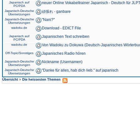
Japanisch auf
neuer Online Vokabeltrainer Japanisch - Deutsch für JLPT
PC/PDA
Japanisch-Deutsche
頑張れ - ganbare
Übersetzungen
Japanisch-Deutsche
"Nani?"
Übersetzungen
wadoku.de
Download - EDICT File
Japanisch auf
Japanischen Text schreiben
PC/PDA
wadoku.de
Von Wadoku zu Dokuwa (Deutsch-Japanisches Wörterbu
Off-Topic/Sonstiges
Japanisches Radio hören
Japanisch-Deutsche
Nickname (Usernamen)
Übersetzungen
Japanisch-Deutsche
"Danke für alles, hab dich lieb." auf japanisch
Übersetzungen
»
Übersicht
Die heissesten Themen