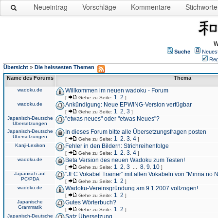
Neueintrag
Vorschläge
Kommentare
Stichworte
W
Suche
Neues
Reg
»
Übersicht
Die heissesten Themen
Name des Forums
Thema
wadoku.de
Willkommen im neuen wadoku - Forum
1
2
[
Gehe zu Seite:
,
]
wadoku.de
Ankündigung: Neue EPWING-Version verfügbar
1
2
3
[
Gehe zu Seite:
,
,
]
Japanisch-Deutsche
"etwas neues" oder "etwas Neues"?
Übersetzungen
Japanisch-Deutsche
In dieses Forum bitte alle Übersetzungsfragen posten
Übersetzungen
1
2
3
4
[
Gehe zu Seite:
,
,
,
]
Kanji-Lexikon
Fehler in den Bildern: Strichreihenfolge
1
2
3
4
[
Gehe zu Seite:
,
,
,
]
wadoku.de
Beta Version des neuen Wadoku zum Testen!
1
2
3
8
9
10
[
Gehe zu Seite:
,
,
...
,
,
]
Japanisch auf
"JFC Vokabel Trainer" mit allen Vokabeln von "Minna no 
PC/PDA
1
2
[
Gehe zu Seite:
,
]
wadoku.de
Wadoku-Vereinsgründung am 9.1.2007 vollzogen!
1
2
[
Gehe zu Seite:
,
]
Japanische
Gutes Wörterbuch?
Grammatik
1
2
[
Gehe zu Seite:
,
]
Japanisch-Deutsche
Satz Übersetzung