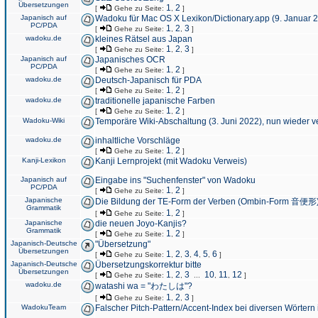
Übersetzungen
1
2
[
Gehe zu Seite:
,
]
Japanisch auf
Wadoku für Mac OS X Lexikon/Dictionary.app (9. Januar 
PC/PDA
1
2
3
[
Gehe zu Seite:
,
,
]
wadoku.de
kleines Rätsel aus Japan
1
2
3
[
Gehe zu Seite:
,
,
]
Japanisch auf
Japanisches OCR
PC/PDA
1
2
[
Gehe zu Seite:
,
]
wadoku.de
Deutsch-Japanisch für PDA
1
2
[
Gehe zu Seite:
,
]
wadoku.de
traditionelle japanische Farben
1
2
[
Gehe zu Seite:
,
]
Wadoku-Wiki
Temporäre Wiki-Abschaltung (3. Juni 2022), nun wieder v
wadoku.de
inhaltliche Vorschläge
1
2
[
Gehe zu Seite:
,
]
Kanji-Lexikon
Kanji Lernprojekt (mit Wadoku Verweis)
Japanisch auf
Eingabe ins "Suchenfenster" von Wadoku
PC/PDA
1
2
[
Gehe zu Seite:
,
]
Japanische
Die Bildung der TE-Form der Verben (Ombin-Form 音便形
Grammatik
1
2
[
Gehe zu Seite:
,
]
Japanische
die neuen Joyo-Kanjis?
Grammatik
1
2
[
Gehe zu Seite:
,
]
Japanisch-Deutsche
"Übersetzung"
Übersetzungen
1
2
3
4
5
6
[
Gehe zu Seite:
,
,
,
,
,
]
Japanisch-Deutsche
Übersetzungskorrektur bitte
Übersetzungen
1
2
3
10
11
12
[
Gehe zu Seite:
,
,
...
,
,
]
wadoku.de
watashi wa = "わたしは"?
1
2
3
[
Gehe zu Seite:
,
,
]
WadokuTeam
Falscher Pitch-Pattern/Accent-Index bei diversen Wörtern