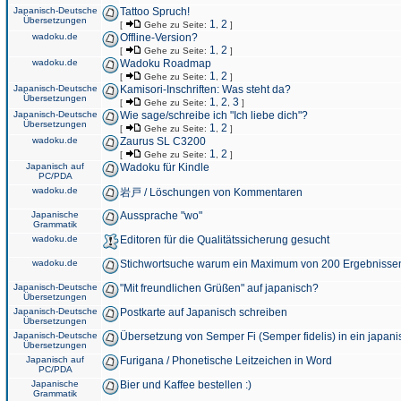
Japanisch-Deutsche
Tattoo Spruch!
Übersetzungen
1
2
[
Gehe zu Seite:
,
]
wadoku.de
Offline-Version?
1
2
[
Gehe zu Seite:
,
]
wadoku.de
Wadoku Roadmap
1
2
[
Gehe zu Seite:
,
]
Japanisch-Deutsche
Kamisori-Inschriften: Was steht da?
Übersetzungen
1
2
3
[
Gehe zu Seite:
,
,
]
Japanisch-Deutsche
Wie sage/schreibe ich "Ich liebe dich"?
Übersetzungen
1
2
[
Gehe zu Seite:
,
]
wadoku.de
Zaurus SL C3200
1
2
[
Gehe zu Seite:
,
]
Japanisch auf
Wadoku für Kindle
PC/PDA
wadoku.de
岩戸 / Löschungen von Kommentaren
Japanische
Aussprache "wo"
Grammatik
wadoku.de
Editoren für die Qualitätssicherung gesucht
wadoku.de
Stichwortsuche warum ein Maximum von 200 Ergebnisse
Japanisch-Deutsche
"Mit freundlichen Grüßen" auf japanisch?
Übersetzungen
Japanisch-Deutsche
Postkarte auf Japanisch schreiben
Übersetzungen
Japanisch-Deutsche
Übersetzung von Semper Fi (Semper fidelis) in ein japani
Übersetzungen
Japanisch auf
Furigana / Phonetische Leitzeichen in Word
PC/PDA
Japanische
Bier und Kaffee bestellen :)
Grammatik