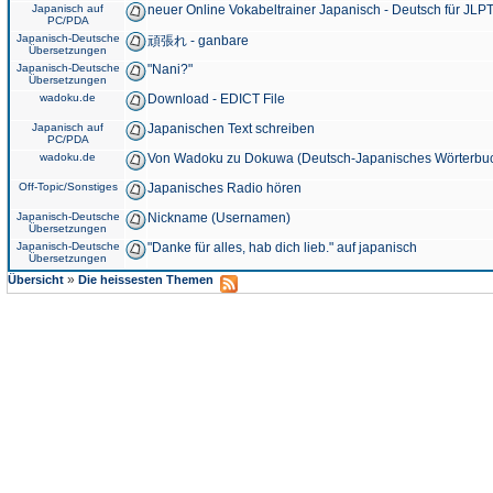
Japanisch auf
neuer Online Vokabeltrainer Japanisch - Deutsch für JLPT
PC/PDA
Japanisch-Deutsche
頑張れ - ganbare
Übersetzungen
Japanisch-Deutsche
"Nani?"
Übersetzungen
wadoku.de
Download - EDICT File
Japanisch auf
Japanischen Text schreiben
PC/PDA
wadoku.de
Von Wadoku zu Dokuwa (Deutsch-Japanisches Wörterbu
Off-Topic/Sonstiges
Japanisches Radio hören
Japanisch-Deutsche
Nickname (Usernamen)
Übersetzungen
Japanisch-Deutsche
"Danke für alles, hab dich lieb." auf japanisch
Übersetzungen
»
Übersicht
Die heissesten Themen