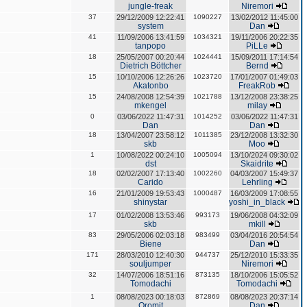
jungle-freak
Niremori
37
29/12/2009 12:22:41
1090227
13/02/2012 11:45:00
system
Dan
41
11/09/2006 13:41:59
1034321
19/11/2006 20:22:35
tanpopo
PiLLe
18
25/05/2007 00:20:44
1024441
15/09/2011 17:14:54
Dietrich Böttcher
Bernd
15
10/10/2006 12:26:26
1023720
17/01/2007 01:49:03
Akatonbo
FreakRob
15
24/08/2008 12:54:39
1021788
13/12/2008 23:38:25
mkengel
milay
0
03/06/2022 11:47:31
1014252
03/06/2022 11:47:31
Dan
Dan
18
13/04/2007 23:58:12
1011385
23/12/2008 13:32:30
skb
Moo
1
10/08/2022 00:24:10
1005094
13/10/2024 09:30:02
dst
Skaidrite
18
02/02/2007 17:13:40
1002260
04/03/2007 15:49:37
Carido
Lehrling
16
21/01/2009 19:53:43
1000487
16/03/2009 17:08:55
shinystar
yoshi_in_black
17
01/02/2008 13:53:46
993173
19/06/2008 04:32:09
skb
mkill
83
29/05/2006 02:03:18
983499
03/04/2016 20:54:54
Biene
Dan
171
28/03/2010 12:40:30
944737
25/12/2010 15:33:35
souljumper
Niremori
32
14/07/2006 18:51:16
873135
18/10/2006 15:05:52
Tomodachi
Tomodachi
1
08/08/2023 00:18:03
872869
08/08/2023 20:37:14
Oromit
Dan