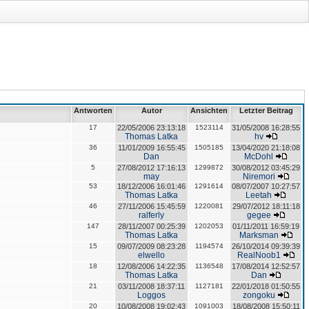
Antworten
Autor
Ansichten
Letzter Beitrag
17
22/05/2006 23:13:18
1523114
31/05/2008 16:28:55
Thomas Latka
hv
36
11/01/2009 16:55:45
1505185
13/04/2020 21:18:08
Dan
McDohl
5
27/08/2012 17:16:13
1299872
30/08/2012 03:45:29
may
Niremori
53
18/12/2006 16:01:46
1291614
08/07/2007 10:27:57
Thomas Latka
Leetah
46
27/11/2006 15:45:59
1220081
29/07/2012 18:11:18
ralferly
gegee
147
28/11/2007 00:25:39
1202053
01/11/2011 16:59:19
Thomas Latka
Marksman
15
09/07/2009 08:23:28
1194574
26/10/2014 09:39:39
elwello
RealNoob1
18
12/08/2006 14:22:35
1136548
17/08/2014 12:52:57
Thomas Latka
Dan
21
03/11/2008 18:37:11
1127181
22/01/2018 01:50:55
Loggos
zongoku
20
10/08/2008 19:02:43
1091003
18/08/2008 15:50:11