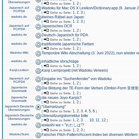
Übersetzungen
1
2
[
Gehe zu Seite:
,
]
Japanisch auf
Wadoku für Mac OS X Lexikon/Dictionary.app (9. Januar 
PC/PDA
1
2
3
[
Gehe zu Seite:
,
,
]
wadoku.de
kleines Rätsel aus Japan
1
2
3
[
Gehe zu Seite:
,
,
]
Japanisch auf
Japanisches OCR
PC/PDA
1
2
[
Gehe zu Seite:
,
]
wadoku.de
Deutsch-Japanisch für PDA
1
2
[
Gehe zu Seite:
,
]
wadoku.de
traditionelle japanische Farben
1
2
[
Gehe zu Seite:
,
]
Wadoku-Wiki
Temporäre Wiki-Abschaltung (3. Juni 2022), nun wieder v
wadoku.de
inhaltliche Vorschläge
1
2
[
Gehe zu Seite:
,
]
Kanji-Lexikon
Kanji Lernprojekt (mit Wadoku Verweis)
Japanisch auf
Eingabe ins "Suchenfenster" von Wadoku
PC/PDA
1
2
[
Gehe zu Seite:
,
]
Japanische
Die Bildung der TE-Form der Verben (Ombin-Form 音便形
Grammatik
1
2
[
Gehe zu Seite:
,
]
Japanische
die neuen Joyo-Kanjis?
Grammatik
1
2
[
Gehe zu Seite:
,
]
Japanisch-Deutsche
"Übersetzung"
Übersetzungen
1
2
3
4
5
6
[
Gehe zu Seite:
,
,
,
,
,
]
Japanisch-Deutsche
Übersetzungskorrektur bitte
Übersetzungen
1
2
3
10
11
12
[
Gehe zu Seite:
,
,
...
,
,
]
wadoku.de
watashi wa = "わたしは"?
1
2
3
[
Gehe zu Seite:
,
,
]
WadokuTeam
Falscher Pitch-Pattern/Accent-Index bei diversen Wörtern