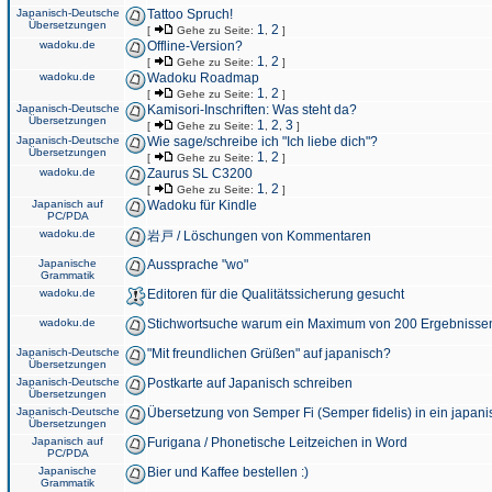
Japanisch-Deutsche
Tattoo Spruch!
Übersetzungen
1
2
[
Gehe zu Seite:
,
]
wadoku.de
Offline-Version?
1
2
[
Gehe zu Seite:
,
]
wadoku.de
Wadoku Roadmap
1
2
[
Gehe zu Seite:
,
]
Japanisch-Deutsche
Kamisori-Inschriften: Was steht da?
Übersetzungen
1
2
3
[
Gehe zu Seite:
,
,
]
Japanisch-Deutsche
Wie sage/schreibe ich "Ich liebe dich"?
Übersetzungen
1
2
[
Gehe zu Seite:
,
]
wadoku.de
Zaurus SL C3200
1
2
[
Gehe zu Seite:
,
]
Japanisch auf
Wadoku für Kindle
PC/PDA
wadoku.de
岩戸 / Löschungen von Kommentaren
Japanische
Aussprache "wo"
Grammatik
wadoku.de
Editoren für die Qualitätssicherung gesucht
wadoku.de
Stichwortsuche warum ein Maximum von 200 Ergebnisse
Japanisch-Deutsche
"Mit freundlichen Grüßen" auf japanisch?
Übersetzungen
Japanisch-Deutsche
Postkarte auf Japanisch schreiben
Übersetzungen
Japanisch-Deutsche
Übersetzung von Semper Fi (Semper fidelis) in ein japani
Übersetzungen
Japanisch auf
Furigana / Phonetische Leitzeichen in Word
PC/PDA
Japanische
Bier und Kaffee bestellen :)
Grammatik