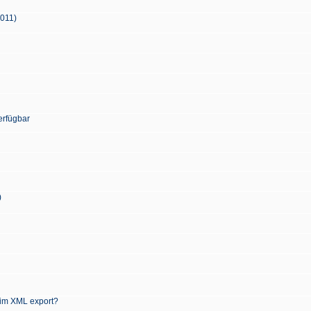
2011)
erfügbar
)
 im XML export?