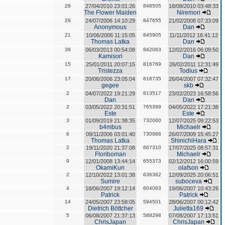
26
27/04/2010 23:01:26
848505
18/08/2010 03:48:33
The Flower Maiden
Niremori
28
24/07/2006 14:10:29
847655
21/02/2008 07:33:09
Anonymous
Dan
21
10/06/2006 11:15:05
845905
11/11/2012 16:41:12
Thomas Latka
Dan
39
06/03/2013 00:54:08
842063
12/02/2016 06:09:50
Kamisori
Dan
15
25/01/2011 20:07:15
816769
26/02/2011 12:31:49
Tristezza
Todius
17
20/06/2006 23:05:04
816735
26/04/2007 07:32:47
gegee
skb
2
04/07/2022 19:21:29
813517
23/02/2023 16:58:56
Dan
Dan
2
03/05/2022 20:31:51
765399
04/05/2022 17:21:38
Este
Este
3
01/09/2019 21:38:35
732060
12/07/2025 09:22:53
b4mbus
Michaelr
6
09/11/2006 03:01:40
730986
26/07/2009 15:45:27
Thomas Latka
ShinichiHara
2
19/11/2020 21:37:08
667310
17/07/2025 08:57:31
Floriboman
Michaelr
9
12/01/2008 13:44:14
655373
02/12/2012 16:00:59
OkamiKun
olafson
2
12/10/2022 13:01:38
636382
12/09/2025 20:06:51
Sumire
suboceva
4
18/06/2007 19:12:14
604063
19/06/2007 10:43:26
Patrick
Patrick
14
24/05/2007 23:58:05
594501
28/06/2007 00:12:42
Dietrich Böttcher
Julietta169
5
06/08/2007 21:37:13
588298
07/08/2007 17:13:51
ChrisJapan
ChrisJapan