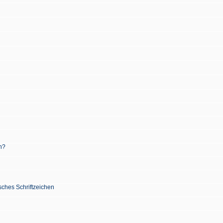
n?
sches Schriftzeichen