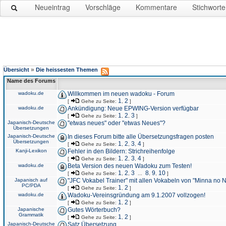
Neueintrag
Vorschläge
Kommentare
Stichworte
»
Übersicht
Die heissesten Themen
Name des Forums
wadoku.de
Willkommen im neuen wadoku - Forum
1
2
[
Gehe zu Seite:
,
]
wadoku.de
Ankündigung: Neue EPWING-Version verfügbar
1
2
3
[
Gehe zu Seite:
,
,
]
Japanisch-Deutsche
"etwas neues" oder "etwas Neues"?
Übersetzungen
Japanisch-Deutsche
In dieses Forum bitte alle Übersetzungsfragen posten
Übersetzungen
1
2
3
4
[
Gehe zu Seite:
,
,
,
]
Kanji-Lexikon
Fehler in den Bildern: Strichreihenfolge
1
2
3
4
[
Gehe zu Seite:
,
,
,
]
wadoku.de
Beta Version des neuen Wadoku zum Testen!
1
2
3
8
9
10
[
Gehe zu Seite:
,
,
...
,
,
]
Japanisch auf
"JFC Vokabel Trainer" mit allen Vokabeln von "Minna no 
PC/PDA
1
2
[
Gehe zu Seite:
,
]
wadoku.de
Wadoku-Vereinsgründung am 9.1.2007 vollzogen!
1
2
[
Gehe zu Seite:
,
]
Japanische
Gutes Wörterbuch?
Grammatik
1
2
[
Gehe zu Seite:
,
]
Japanisch-Deutsche
Satz Übersetzung