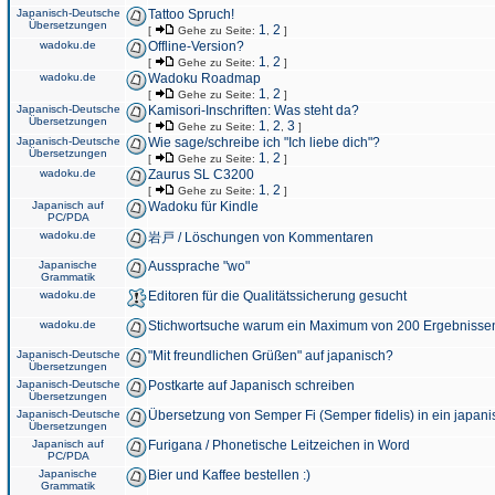
Japanisch-Deutsche
Tattoo Spruch!
Übersetzungen
1
2
[
Gehe zu Seite:
,
]
wadoku.de
Offline-Version?
1
2
[
Gehe zu Seite:
,
]
wadoku.de
Wadoku Roadmap
1
2
[
Gehe zu Seite:
,
]
Japanisch-Deutsche
Kamisori-Inschriften: Was steht da?
Übersetzungen
1
2
3
[
Gehe zu Seite:
,
,
]
Japanisch-Deutsche
Wie sage/schreibe ich "Ich liebe dich"?
Übersetzungen
1
2
[
Gehe zu Seite:
,
]
wadoku.de
Zaurus SL C3200
1
2
[
Gehe zu Seite:
,
]
Japanisch auf
Wadoku für Kindle
PC/PDA
wadoku.de
岩戸 / Löschungen von Kommentaren
Japanische
Aussprache "wo"
Grammatik
wadoku.de
Editoren für die Qualitätssicherung gesucht
wadoku.de
Stichwortsuche warum ein Maximum von 200 Ergebnisse
Japanisch-Deutsche
"Mit freundlichen Grüßen" auf japanisch?
Übersetzungen
Japanisch-Deutsche
Postkarte auf Japanisch schreiben
Übersetzungen
Japanisch-Deutsche
Übersetzung von Semper Fi (Semper fidelis) in ein japani
Übersetzungen
Japanisch auf
Furigana / Phonetische Leitzeichen in Word
PC/PDA
Japanische
Bier und Kaffee bestellen :)
Grammatik