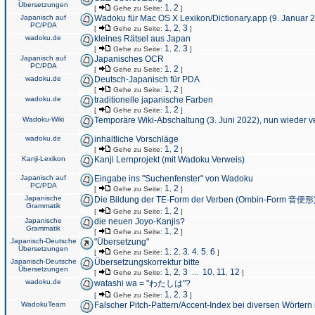
Übersetzungen
1
2
[
Gehe zu Seite:
,
]
Japanisch auf
Wadoku für Mac OS X Lexikon/Dictionary.app (9. Januar 
PC/PDA
1
2
3
[
Gehe zu Seite:
,
,
]
wadoku.de
kleines Rätsel aus Japan
1
2
3
[
Gehe zu Seite:
,
,
]
Japanisch auf
Japanisches OCR
PC/PDA
1
2
[
Gehe zu Seite:
,
]
wadoku.de
Deutsch-Japanisch für PDA
1
2
[
Gehe zu Seite:
,
]
wadoku.de
traditionelle japanische Farben
1
2
[
Gehe zu Seite:
,
]
Wadoku-Wiki
Temporäre Wiki-Abschaltung (3. Juni 2022), nun wieder v
wadoku.de
inhaltliche Vorschläge
1
2
[
Gehe zu Seite:
,
]
Kanji-Lexikon
Kanji Lernprojekt (mit Wadoku Verweis)
Japanisch auf
Eingabe ins "Suchenfenster" von Wadoku
PC/PDA
1
2
[
Gehe zu Seite:
,
]
Japanische
Die Bildung der TE-Form der Verben (Ombin-Form 音便形
Grammatik
1
2
[
Gehe zu Seite:
,
]
Japanische
die neuen Joyo-Kanjis?
Grammatik
1
2
[
Gehe zu Seite:
,
]
Japanisch-Deutsche
"Übersetzung"
Übersetzungen
1
2
3
4
5
6
[
Gehe zu Seite:
,
,
,
,
,
]
Japanisch-Deutsche
Übersetzungskorrektur bitte
Übersetzungen
1
2
3
10
11
12
[
Gehe zu Seite:
,
,
...
,
,
]
wadoku.de
watashi wa = "わたしは"?
1
2
3
[
Gehe zu Seite:
,
,
]
WadokuTeam
Falscher Pitch-Pattern/Accent-Index bei diversen Wörtern