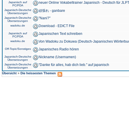
Japanisch auf
neuer Online Vokabeltrainer Japanisch - Deutsch für JLPT
PC/PDA
Japanisch-Deutsche
頑張れ - ganbare
Übersetzungen
Japanisch-Deutsche
"Nani?"
Übersetzungen
wadoku.de
Download - EDICT File
Japanisch auf
Japanischen Text schreiben
PC/PDA
wadoku.de
Von Wadoku zu Dokuwa (Deutsch-Japanisches Wörterbu
Off-Topic/Sonstiges
Japanisches Radio hören
Japanisch-Deutsche
Nickname (Usernamen)
Übersetzungen
Japanisch-Deutsche
"Danke für alles, hab dich lieb." auf japanisch
Übersetzungen
»
Übersicht
Die heissesten Themen