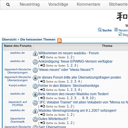
Neueintrag
Vorschläge
Kommentare
Stichworte
W
Suche
Neues
Reg
»
Übersicht
Die heissesten Themen
Name des Forums
Thema
wadoku.de
Willkommen im neuen wadoku - Forum
1
2
[
Gehe zu Seite:
,
]
wadoku.de
Ankündigung: Neue EPWING-Version verfügbar
1
2
3
[
Gehe zu Seite:
,
,
]
Japanisch-Deutsche
"etwas neues" oder "etwas Neues"?
Übersetzungen
Japanisch-Deutsche
In dieses Forum bitte alle Übersetzungsfragen posten
Übersetzungen
1
2
3
4
[
Gehe zu Seite:
,
,
,
]
Kanji-Lexikon
Fehler in den Bildern: Strichreihenfolge
1
2
3
4
[
Gehe zu Seite:
,
,
,
]
wadoku.de
Beta Version des neuen Wadoku zum Testen!
1
2
3
8
9
10
[
Gehe zu Seite:
,
,
...
,
,
]
Japanisch auf
"JFC Vokabel Trainer" mit allen Vokabeln von "Minna no 
PC/PDA
1
2
[
Gehe zu Seite:
,
]
wadoku.de
Wadoku-Vereinsgründung am 9.1.2007 vollzogen!
1
2
[
Gehe zu Seite:
,
]
Japanische
Gutes Wörterbuch?
Grammatik
1
2
[
Gehe zu Seite:
,
]
Japanisch-Deutsche
Satz Übersetzung