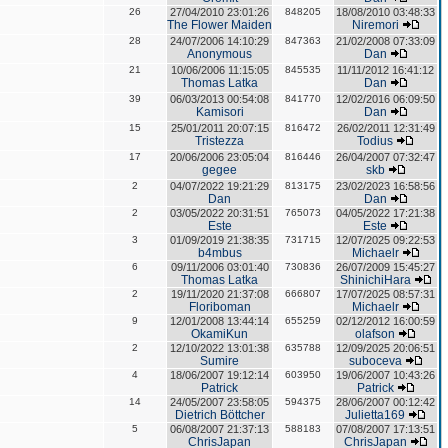
26
27/04/2010 23:01:26
848205
18/08/2010 03:48:33
The Flower Maiden
Niremori
28
24/07/2006 14:10:29
847363
21/02/2008 07:33:09
Anonymous
Dan
21
10/06/2006 11:15:05
845535
11/11/2012 16:41:12
Thomas Latka
Dan
39
06/03/2013 00:54:08
841770
12/02/2016 06:09:50
Kamisori
Dan
15
25/01/2011 20:07:15
816472
26/02/2011 12:31:49
Tristezza
Todius
17
20/06/2006 23:05:04
816446
26/04/2007 07:32:47
gegee
skb
2
04/07/2022 19:21:29
813175
23/02/2023 16:58:56
Dan
Dan
2
03/05/2022 20:31:51
765073
04/05/2022 17:21:38
Este
Este
3
01/09/2019 21:38:35
731715
12/07/2025 09:22:53
b4mbus
Michaelr
6
09/11/2006 03:01:40
730836
26/07/2009 15:45:27
Thomas Latka
ShinichiHara
2
19/11/2020 21:37:08
666807
17/07/2025 08:57:31
Floriboman
Michaelr
9
12/01/2008 13:44:14
655259
02/12/2012 16:00:59
OkamiKun
olafson
2
12/10/2022 13:01:38
635788
12/09/2025 20:06:51
Sumire
suboceva
4
18/06/2007 19:12:14
603950
19/06/2007 10:43:26
Patrick
Patrick
14
24/05/2007 23:58:05
594375
28/06/2007 00:12:42
Dietrich Böttcher
Julietta169
5
06/08/2007 21:37:13
588183
07/08/2007 17:13:51
ChrisJapan
ChrisJapan