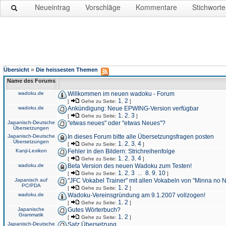
Neueintrag
Vorschläge
Kommentare
Stichworte
»
Übersicht
Die heissesten Themen
Name des Forums
wadoku.de
Willkommen im neuen wadoku - Forum
1
2
[
Gehe zu Seite:
,
]
wadoku.de
Ankündigung: Neue EPWING-Version verfügbar
1
2
3
[
Gehe zu Seite:
,
,
]
Japanisch-Deutsche
"etwas neues" oder "etwas Neues"?
Übersetzungen
Japanisch-Deutsche
In dieses Forum bitte alle Übersetzungsfragen posten
Übersetzungen
1
2
3
4
[
Gehe zu Seite:
,
,
,
]
Kanji-Lexikon
Fehler in den Bildern: Strichreihenfolge
1
2
3
4
[
Gehe zu Seite:
,
,
,
]
wadoku.de
Beta Version des neuen Wadoku zum Testen!
1
2
3
8
9
10
[
Gehe zu Seite:
,
,
...
,
,
]
Japanisch auf
"JFC Vokabel Trainer" mit allen Vokabeln von "Minna no 
PC/PDA
1
2
[
Gehe zu Seite:
,
]
wadoku.de
Wadoku-Vereinsgründung am 9.1.2007 vollzogen!
1
2
[
Gehe zu Seite:
,
]
Japanische
Gutes Wörterbuch?
Grammatik
1
2
[
Gehe zu Seite:
,
]
Japanisch-Deutsche
Satz Übersetzung