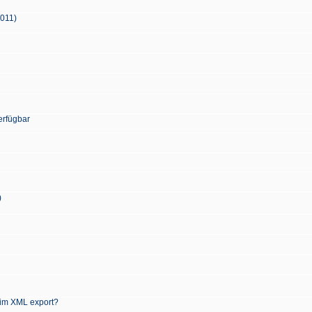
2011)
erfügbar
)
 im XML export?