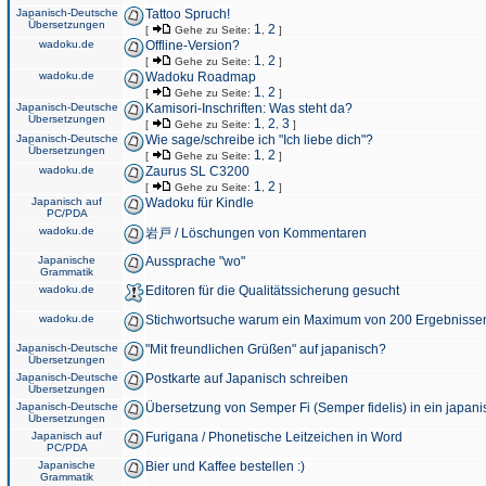
Japanisch-Deutsche
Tattoo Spruch!
Übersetzungen
1
2
[
Gehe zu Seite:
,
]
wadoku.de
Offline-Version?
1
2
[
Gehe zu Seite:
,
]
wadoku.de
Wadoku Roadmap
1
2
[
Gehe zu Seite:
,
]
Japanisch-Deutsche
Kamisori-Inschriften: Was steht da?
Übersetzungen
1
2
3
[
Gehe zu Seite:
,
,
]
Japanisch-Deutsche
Wie sage/schreibe ich "Ich liebe dich"?
Übersetzungen
1
2
[
Gehe zu Seite:
,
]
wadoku.de
Zaurus SL C3200
1
2
[
Gehe zu Seite:
,
]
Japanisch auf
Wadoku für Kindle
PC/PDA
wadoku.de
岩戸 / Löschungen von Kommentaren
Japanische
Aussprache "wo"
Grammatik
wadoku.de
Editoren für die Qualitätssicherung gesucht
wadoku.de
Stichwortsuche warum ein Maximum von 200 Ergebnisse
Japanisch-Deutsche
"Mit freundlichen Grüßen" auf japanisch?
Übersetzungen
Japanisch-Deutsche
Postkarte auf Japanisch schreiben
Übersetzungen
Japanisch-Deutsche
Übersetzung von Semper Fi (Semper fidelis) in ein japani
Übersetzungen
Japanisch auf
Furigana / Phonetische Leitzeichen in Word
PC/PDA
Japanische
Bier und Kaffee bestellen :)
Grammatik