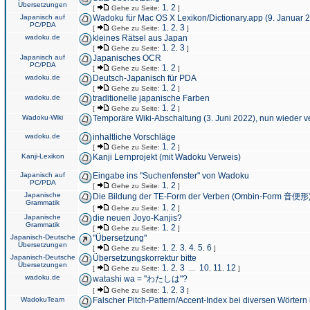
Übersetzungen
1
2
[
Gehe zu Seite:
,
]
Japanisch auf
Wadoku für Mac OS X Lexikon/Dictionary.app (9. Januar 
PC/PDA
1
2
3
[
Gehe zu Seite:
,
,
]
wadoku.de
kleines Rätsel aus Japan
1
2
3
[
Gehe zu Seite:
,
,
]
Japanisch auf
Japanisches OCR
PC/PDA
1
2
[
Gehe zu Seite:
,
]
wadoku.de
Deutsch-Japanisch für PDA
1
2
[
Gehe zu Seite:
,
]
wadoku.de
traditionelle japanische Farben
1
2
[
Gehe zu Seite:
,
]
Wadoku-Wiki
Temporäre Wiki-Abschaltung (3. Juni 2022), nun wieder v
wadoku.de
inhaltliche Vorschläge
1
2
[
Gehe zu Seite:
,
]
Kanji-Lexikon
Kanji Lernprojekt (mit Wadoku Verweis)
Japanisch auf
Eingabe ins "Suchenfenster" von Wadoku
PC/PDA
1
2
[
Gehe zu Seite:
,
]
Japanische
Die Bildung der TE-Form der Verben (Ombin-Form 音便形
Grammatik
1
2
[
Gehe zu Seite:
,
]
Japanische
die neuen Joyo-Kanjis?
Grammatik
1
2
[
Gehe zu Seite:
,
]
Japanisch-Deutsche
"Übersetzung"
Übersetzungen
1
2
3
4
5
6
[
Gehe zu Seite:
,
,
,
,
,
]
Japanisch-Deutsche
Übersetzungskorrektur bitte
Übersetzungen
1
2
3
10
11
12
[
Gehe zu Seite:
,
,
...
,
,
]
wadoku.de
watashi wa = "わたしは"?
1
2
3
[
Gehe zu Seite:
,
,
]
WadokuTeam
Falscher Pitch-Pattern/Accent-Index bei diversen Wörtern