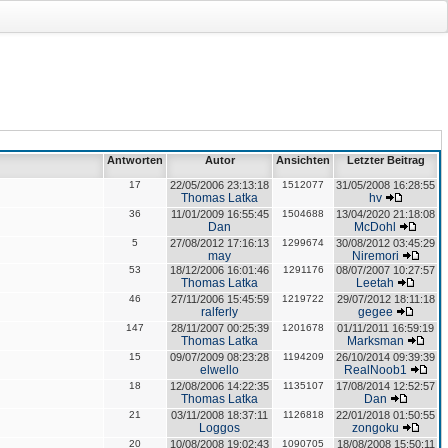
Antworten
Autor
Ansichten
Letzter Beitrag
17
22/05/2006 23:13:18
1512077
31/05/2008 16:28:55
Thomas Latka
hv
36
11/01/2009 16:55:45
1504688
13/04/2020 21:18:08
Dan
McDohl
5
27/08/2012 17:16:13
1299674
30/08/2012 03:45:29
may
Niremori
53
18/12/2006 16:01:46
1291176
08/07/2007 10:27:57
Thomas Latka
Leetah
46
27/11/2006 15:45:59
1219722
29/07/2012 18:11:18
ralferly
gegee
147
28/11/2007 00:25:39
1201678
01/11/2011 16:59:19
Thomas Latka
Marksman
15
09/07/2009 08:23:28
1194209
26/10/2014 09:39:39
elwello
RealNoob1
18
12/08/2006 14:22:35
1135107
17/08/2014 12:52:57
Thomas Latka
Dan
21
03/11/2008 18:37:11
1126818
22/01/2018 01:50:55
Loggos
zongoku
20
10/08/2008 19:02:43
1090705
18/08/2008 15:50:11