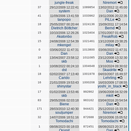
jungle-freak
Niremori
37
29/12/2009 12:22:41
1089854
13/02/2012 11:45:00
system
Dan
41
11/09/2006 13:41:59
1033962
19/11/2006 20:22:35
tanpopo
PiLLe
18
25/05/2007 00:20:44
1024136
15/09/2011 17:14:54
Dietrich Böttcher
Bernd
15
10/10/2006 12:26:26
1023404
17/01/2007 01:49:03
Akatonbo
FreakRob
15
24/08/2008 12:54:39
1021461
13/12/2008 23:38:25
mkengel
milay
0
03/06/2022 11:47:31
1013800
03/06/2022 11:47:31
Dan
Dan
18
13/04/2007 23:58:12
1011085
23/12/2008 13:32:30
skb
Moo
1
10/08/2022 00:24:10
1004648
13/10/2024 09:30:02
dst
Skaidrite
18
02/02/2007 17:13:40
1001978
04/03/2007 15:49:37
Carido
Lehrling
16
21/01/2009 19:53:43
1000208
16/03/2009 17:08:55
shinystar
yoshi_in_black
17
01/02/2008 13:53:46
992862
19/06/2008 04:32:09
skb
mkill
83
29/05/2006 02:03:18
983162
03/04/2016 20:54:54
Biene
Dan
171
28/03/2010 12:40:30
944421
25/12/2010 15:33:35
souljumper
Niremori
32
14/07/2006 18:51:16
872688
18/10/2006 15:05:52
Tomodachi
Tomodachi
1
08/08/2023 00:18:03
872451
08/08/2023 20:37:14
Oromit
Dan