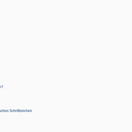
n?
sches Schriftzeichen