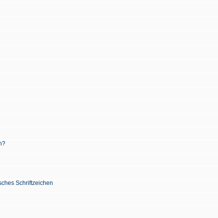
n?
sches Schriftzeichen