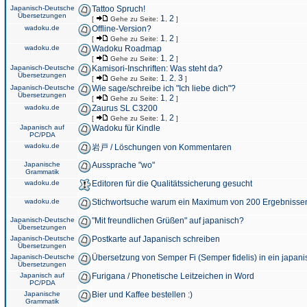
Japanisch-Deutsche
Tattoo Spruch!
Übersetzungen
1
2
[
Gehe zu Seite:
,
]
wadoku.de
Offline-Version?
1
2
[
Gehe zu Seite:
,
]
wadoku.de
Wadoku Roadmap
1
2
[
Gehe zu Seite:
,
]
Japanisch-Deutsche
Kamisori-Inschriften: Was steht da?
Übersetzungen
1
2
3
[
Gehe zu Seite:
,
,
]
Japanisch-Deutsche
Wie sage/schreibe ich "Ich liebe dich"?
Übersetzungen
1
2
[
Gehe zu Seite:
,
]
wadoku.de
Zaurus SL C3200
1
2
[
Gehe zu Seite:
,
]
Japanisch auf
Wadoku für Kindle
PC/PDA
wadoku.de
岩戸 / Löschungen von Kommentaren
Japanische
Aussprache "wo"
Grammatik
wadoku.de
Editoren für die Qualitätssicherung gesucht
wadoku.de
Stichwortsuche warum ein Maximum von 200 Ergebnisse
Japanisch-Deutsche
"Mit freundlichen Grüßen" auf japanisch?
Übersetzungen
Japanisch-Deutsche
Postkarte auf Japanisch schreiben
Übersetzungen
Japanisch-Deutsche
Übersetzung von Semper Fi (Semper fidelis) in ein japani
Übersetzungen
Japanisch auf
Furigana / Phonetische Leitzeichen in Word
PC/PDA
Japanische
Bier und Kaffee bestellen :)
Grammatik