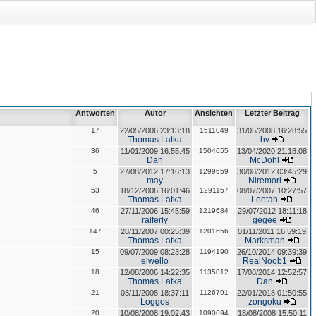
Antworten
Autor
Ansichten
Letzter Beitrag
17
22/05/2006 23:13:18
1511049
31/05/2008 16:28:55
Thomas Latka
hv
36
11/01/2009 16:55:45
1504655
13/04/2020 21:18:08
Dan
McDohl
5
27/08/2012 17:16:13
1299659
30/08/2012 03:45:29
may
Niremori
53
18/12/2006 16:01:46
1291157
08/07/2007 10:27:57
Thomas Latka
Leetah
46
27/11/2006 15:45:59
1219684
29/07/2012 18:11:18
ralferly
gegee
147
28/11/2007 00:25:39
1201656
01/11/2011 16:59:19
Thomas Latka
Marksman
15
09/07/2009 08:23:28
1194190
26/10/2014 09:39:39
elwello
RealNoob1
18
12/08/2006 14:22:35
1135012
17/08/2014 12:52:57
Thomas Latka
Dan
21
03/11/2008 18:37:11
1126791
22/01/2018 01:50:55
Loggos
zongoku
20
10/08/2008 19:02:43
1090694
18/08/2008 15:50:11