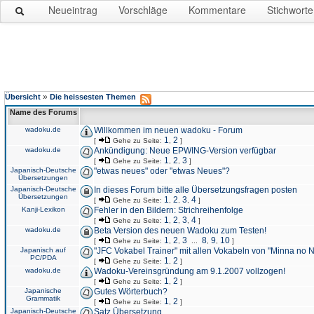
Neueintrag
Vorschläge
Kommentare
Stichworte
»
Übersicht
Die heissesten Themen
Name des Forums
wadoku.de
Willkommen im neuen wadoku - Forum
1
2
[
Gehe zu Seite:
,
]
wadoku.de
Ankündigung: Neue EPWING-Version verfügbar
1
2
3
[
Gehe zu Seite:
,
,
]
Japanisch-Deutsche
"etwas neues" oder "etwas Neues"?
Übersetzungen
Japanisch-Deutsche
In dieses Forum bitte alle Übersetzungsfragen posten
Übersetzungen
1
2
3
4
[
Gehe zu Seite:
,
,
,
]
Kanji-Lexikon
Fehler in den Bildern: Strichreihenfolge
1
2
3
4
[
Gehe zu Seite:
,
,
,
]
wadoku.de
Beta Version des neuen Wadoku zum Testen!
1
2
3
8
9
10
[
Gehe zu Seite:
,
,
...
,
,
]
Japanisch auf
"JFC Vokabel Trainer" mit allen Vokabeln von "Minna no 
PC/PDA
1
2
[
Gehe zu Seite:
,
]
wadoku.de
Wadoku-Vereinsgründung am 9.1.2007 vollzogen!
1
2
[
Gehe zu Seite:
,
]
Japanische
Gutes Wörterbuch?
Grammatik
1
2
[
Gehe zu Seite:
,
]
Japanisch-Deutsche
Satz Übersetzung