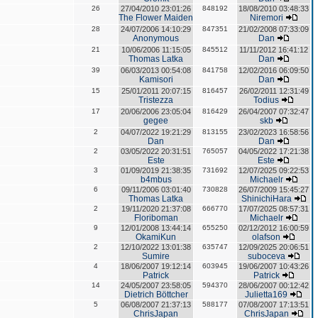
26
27/04/2010 23:01:26
848192
18/08/2010 03:48:33
The Flower Maiden
Niremori
28
24/07/2006 14:10:29
847351
21/02/2008 07:33:09
Anonymous
Dan
21
10/06/2006 11:15:05
845512
11/11/2012 16:41:12
Thomas Latka
Dan
39
06/03/2013 00:54:08
841758
12/02/2016 06:09:50
Kamisori
Dan
15
25/01/2011 20:07:15
816457
26/02/2011 12:31:49
Tristezza
Todius
17
20/06/2006 23:05:04
816429
26/04/2007 07:32:47
gegee
skb
2
04/07/2022 19:21:29
813155
23/02/2023 16:58:56
Dan
Dan
2
03/05/2022 20:31:51
765057
04/05/2022 17:21:38
Este
Este
3
01/09/2019 21:38:35
731692
12/07/2025 09:22:53
b4mbus
Michaelr
6
09/11/2006 03:01:40
730828
26/07/2009 15:45:27
Thomas Latka
ShinichiHara
2
19/11/2020 21:37:08
666770
17/07/2025 08:57:31
Floriboman
Michaelr
9
12/01/2008 13:44:14
655250
02/12/2012 16:00:59
OkamiKun
olafson
2
12/10/2022 13:01:38
635747
12/09/2025 20:06:51
Sumire
suboceva
4
18/06/2007 19:12:14
603945
19/06/2007 10:43:26
Patrick
Patrick
14
24/05/2007 23:58:05
594370
28/06/2007 00:12:42
Dietrich Böttcher
Julietta169
5
06/08/2007 21:37:13
588177
07/08/2007 17:13:51
ChrisJapan
ChrisJapan