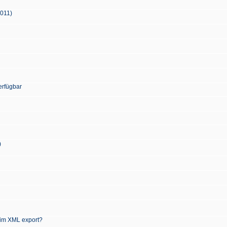
2011)
erfügbar
)
 im XML export?