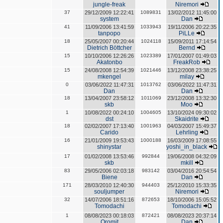
jungle-freak
Niremori
37
29/12/2009 12:22:41
1089831
13/02/2012 11:45:00
system
Dan
41
11/09/2006 13:41:59
1033943
19/11/2006 20:22:35
tanpopo
PiLLe
18
25/05/2007 00:20:44
1024118
15/09/2011 17:14:54
Dietrich Böttcher
Bernd
15
10/10/2006 12:26:26
1023389
17/01/2007 01:49:03
Akatonbo
FreakRob
15
24/08/2008 12:54:39
1021446
13/12/2008 23:38:25
mkengel
milay
0
03/06/2022 11:47:31
1013762
03/06/2022 11:47:31
Dan
Dan
18
13/04/2007 23:58:12
1011069
23/12/2008 13:32:30
skb
Moo
1
10/08/2022 00:24:10
1004605
13/10/2024 09:30:02
dst
Skaidrite
18
02/02/2007 17:13:40
1001963
04/03/2007 15:49:37
Carido
Lehrling
16
21/01/2009 19:53:43
1000188
16/03/2009 17:08:55
shinystar
yoshi_in_black
17
01/02/2008 13:53:46
992844
19/06/2008 04:32:09
skb
mkill
83
29/05/2006 02:03:18
983142
03/04/2016 20:54:54
Biene
Dan
171
28/03/2010 12:40:30
944403
25/12/2010 15:33:35
souljumper
Niremori
32
14/07/2006 18:51:16
872653
18/10/2006 15:05:52
Tomodachi
Tomodachi
1
08/08/2023 00:18:03
872421
08/08/2023 20:37:14
Oromit
Dan