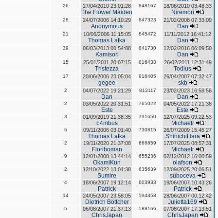
26
27/04/2010 23:01:26
848167
18/08/2010 03:48:33
The Flower Maiden
Niremori
28
24/07/2006 14:10:29
847323
21/02/2008 07:33:09
Anonymous
Dan
21
10/06/2006 11:15:05
845472
11/11/2012 16:41:12
Thomas Latka
Dan
39
06/03/2013 00:54:08
841730
12/02/2016 06:09:50
Kamisori
Dan
15
25/01/2011 20:07:15
816433
26/02/2011 12:31:49
Tristezza
Todius
17
20/06/2006 23:05:04
816405
26/04/2007 07:32:47
gegee
skb
2
04/07/2022 19:21:29
813117
23/02/2023 16:58:56
Dan
Dan
2
03/05/2022 20:31:51
765022
04/05/2022 17:21:38
Este
Este
3
01/09/2019 21:38:35
731650
12/07/2025 09:22:53
b4mbus
Michaelr
6
09/11/2006 03:01:40
730815
26/07/2009 15:45:27
Thomas Latka
ShinichiHara
2
19/11/2020 21:37:08
666659
17/07/2025 08:57:31
Floriboman
Michaelr
9
12/01/2008 13:44:14
655236
02/12/2012 16:00:59
OkamiKun
olafson
2
12/10/2022 13:01:38
635639
12/09/2025 20:06:51
Sumire
suboceva
4
18/06/2007 19:12:14
603933
19/06/2007 10:43:26
Patrick
Patrick
14
24/05/2007 23:58:05
594358
28/06/2007 00:12:42
Dietrich Böttcher
Julietta169
5
06/08/2007 21:37:13
588166
07/08/2007 17:13:51
ChrisJapan
ChrisJapan