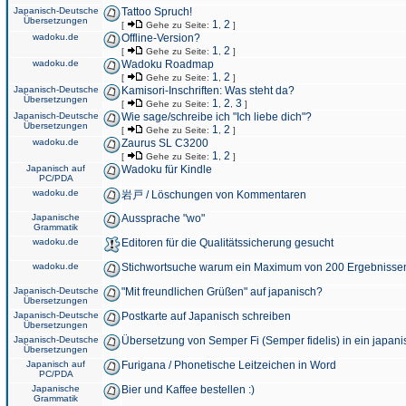
Japanisch-Deutsche
Tattoo Spruch!
Übersetzungen
1
2
[
Gehe zu Seite:
,
]
wadoku.de
Offline-Version?
1
2
[
Gehe zu Seite:
,
]
wadoku.de
Wadoku Roadmap
1
2
[
Gehe zu Seite:
,
]
Japanisch-Deutsche
Kamisori-Inschriften: Was steht da?
Übersetzungen
1
2
3
[
Gehe zu Seite:
,
,
]
Japanisch-Deutsche
Wie sage/schreibe ich "Ich liebe dich"?
Übersetzungen
1
2
[
Gehe zu Seite:
,
]
wadoku.de
Zaurus SL C3200
1
2
[
Gehe zu Seite:
,
]
Japanisch auf
Wadoku für Kindle
PC/PDA
wadoku.de
岩戸 / Löschungen von Kommentaren
Japanische
Aussprache "wo"
Grammatik
wadoku.de
Editoren für die Qualitätssicherung gesucht
wadoku.de
Stichwortsuche warum ein Maximum von 200 Ergebnisse
Japanisch-Deutsche
"Mit freundlichen Grüßen" auf japanisch?
Übersetzungen
Japanisch-Deutsche
Postkarte auf Japanisch schreiben
Übersetzungen
Japanisch-Deutsche
Übersetzung von Semper Fi (Semper fidelis) in ein japani
Übersetzungen
Japanisch auf
Furigana / Phonetische Leitzeichen in Word
PC/PDA
Japanische
Bier und Kaffee bestellen :)
Grammatik