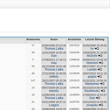
Antworten
Autor
Ansichten
Letzter Beitrag
17
22/05/2006 23:13:18
1507813
31/05/2008 16:28:55
Thomas Latka
hv
36
11/01/2009 16:55:45
1504545
13/04/2020 21:18:08
Dan
McDohl
5
27/08/2012 17:16:13
1299618
30/08/2012 03:45:29
may
Niremori
53
18/12/2006 16:01:46
1291109
08/07/2007 10:27:57
Thomas Latka
Leetah
46
27/11/2006 15:45:59
1219636
29/07/2012 18:11:18
ralferly
gegee
147
28/11/2007 00:25:39
1201615
01/11/2011 16:59:19
Thomas Latka
Marksman
15
09/07/2009 08:23:28
1194166
26/10/2014 09:39:39
elwello
RealNoob1
18
12/08/2006 14:22:35
1134854
17/08/2014 12:52:57
Thomas Latka
Dan
21
03/11/2008 18:37:11
1126762
22/01/2018 01:50:55
Loggos
zongoku
20
10/08/2008 19:02:43
1090661
18/08/2008 15:50:11