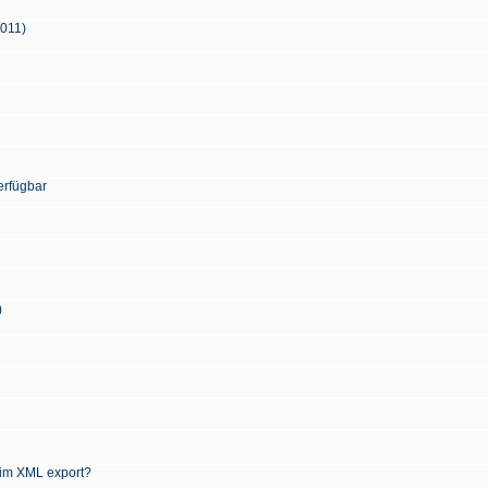
2011)
erfügbar
)
 im XML export?