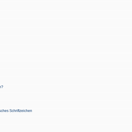
n?
sches Schriftzeichen