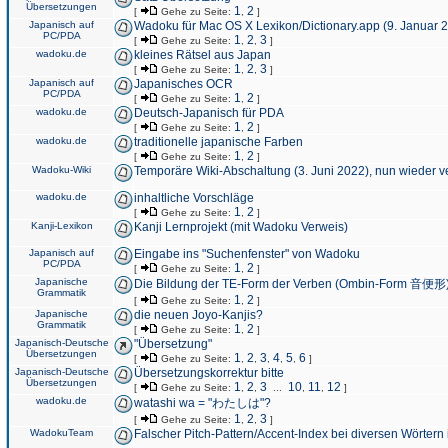
Übersetzungen
1
2
[
Gehe zu Seite:
,
]
Japanisch auf
Wadoku für Mac OS X Lexikon/Dictionary.app (9. Januar 
PC/PDA
1
2
3
[
Gehe zu Seite:
,
,
]
wadoku.de
kleines Rätsel aus Japan
1
2
3
[
Gehe zu Seite:
,
,
]
Japanisch auf
Japanisches OCR
PC/PDA
1
2
[
Gehe zu Seite:
,
]
wadoku.de
Deutsch-Japanisch für PDA
1
2
[
Gehe zu Seite:
,
]
wadoku.de
traditionelle japanische Farben
1
2
[
Gehe zu Seite:
,
]
Wadoku-Wiki
Temporäre Wiki-Abschaltung (3. Juni 2022), nun wieder v
wadoku.de
inhaltliche Vorschläge
1
2
[
Gehe zu Seite:
,
]
Kanji-Lexikon
Kanji Lernprojekt (mit Wadoku Verweis)
Japanisch auf
Eingabe ins "Suchenfenster" von Wadoku
PC/PDA
1
2
[
Gehe zu Seite:
,
]
Japanische
Die Bildung der TE-Form der Verben (Ombin-Form 音便形
Grammatik
1
2
[
Gehe zu Seite:
,
]
Japanische
die neuen Joyo-Kanjis?
Grammatik
1
2
[
Gehe zu Seite:
,
]
Japanisch-Deutsche
"Übersetzung"
Übersetzungen
1
2
3
4
5
6
[
Gehe zu Seite:
,
,
,
,
,
]
Japanisch-Deutsche
Übersetzungskorrektur bitte
Übersetzungen
1
2
3
10
11
12
[
Gehe zu Seite:
,
,
...
,
,
]
wadoku.de
watashi wa = "わたしは"?
1
2
3
[
Gehe zu Seite:
,
,
]
WadokuTeam
Falscher Pitch-Pattern/Accent-Index bei diversen Wörtern