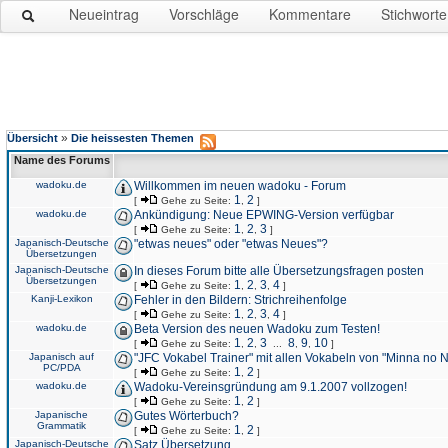
Neueintrag
Vorschläge
Kommentare
Stichworte
»
Übersicht
Die heissesten Themen
Name des Forums
wadoku.de
Willkommen im neuen wadoku - Forum
1
2
[
Gehe zu Seite:
,
]
wadoku.de
Ankündigung: Neue EPWING-Version verfügbar
1
2
3
[
Gehe zu Seite:
,
,
]
Japanisch-Deutsche
"etwas neues" oder "etwas Neues"?
Übersetzungen
Japanisch-Deutsche
In dieses Forum bitte alle Übersetzungsfragen posten
Übersetzungen
1
2
3
4
[
Gehe zu Seite:
,
,
,
]
Kanji-Lexikon
Fehler in den Bildern: Strichreihenfolge
1
2
3
4
[
Gehe zu Seite:
,
,
,
]
wadoku.de
Beta Version des neuen Wadoku zum Testen!
1
2
3
8
9
10
[
Gehe zu Seite:
,
,
...
,
,
]
Japanisch auf
"JFC Vokabel Trainer" mit allen Vokabeln von "Minna no 
PC/PDA
1
2
[
Gehe zu Seite:
,
]
wadoku.de
Wadoku-Vereinsgründung am 9.1.2007 vollzogen!
1
2
[
Gehe zu Seite:
,
]
Japanische
Gutes Wörterbuch?
Grammatik
1
2
[
Gehe zu Seite:
,
]
Japanisch-Deutsche
Satz Übersetzung