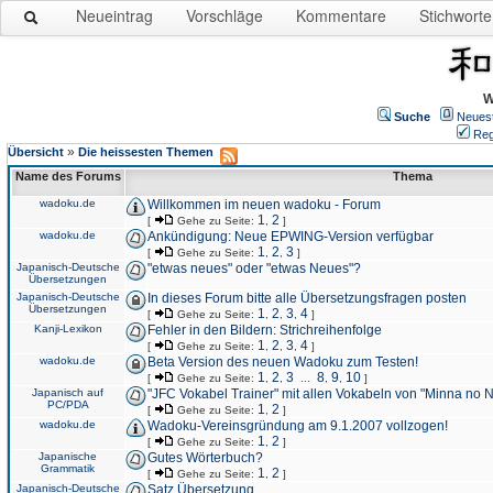
Neueintrag
Vorschläge
Kommentare
Stichworte
W
Suche
Neues
Reg
»
Übersicht
Die heissesten Themen
Name des Forums
Thema
wadoku.de
Willkommen im neuen wadoku - Forum
1
2
[
Gehe zu Seite:
,
]
wadoku.de
Ankündigung: Neue EPWING-Version verfügbar
1
2
3
[
Gehe zu Seite:
,
,
]
Japanisch-Deutsche
"etwas neues" oder "etwas Neues"?
Übersetzungen
Japanisch-Deutsche
In dieses Forum bitte alle Übersetzungsfragen posten
Übersetzungen
1
2
3
4
[
Gehe zu Seite:
,
,
,
]
Kanji-Lexikon
Fehler in den Bildern: Strichreihenfolge
1
2
3
4
[
Gehe zu Seite:
,
,
,
]
wadoku.de
Beta Version des neuen Wadoku zum Testen!
1
2
3
8
9
10
[
Gehe zu Seite:
,
,
...
,
,
]
Japanisch auf
"JFC Vokabel Trainer" mit allen Vokabeln von "Minna no 
PC/PDA
1
2
[
Gehe zu Seite:
,
]
wadoku.de
Wadoku-Vereinsgründung am 9.1.2007 vollzogen!
1
2
[
Gehe zu Seite:
,
]
Japanische
Gutes Wörterbuch?
Grammatik
1
2
[
Gehe zu Seite:
,
]
Japanisch-Deutsche
Satz Übersetzung