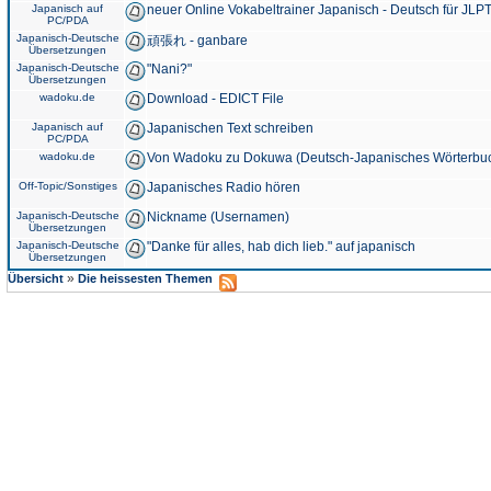
Japanisch auf
neuer Online Vokabeltrainer Japanisch - Deutsch für JLPT
PC/PDA
Japanisch-Deutsche
頑張れ - ganbare
Übersetzungen
Japanisch-Deutsche
"Nani?"
Übersetzungen
wadoku.de
Download - EDICT File
Japanisch auf
Japanischen Text schreiben
PC/PDA
wadoku.de
Von Wadoku zu Dokuwa (Deutsch-Japanisches Wörterbu
Off-Topic/Sonstiges
Japanisches Radio hören
Japanisch-Deutsche
Nickname (Usernamen)
Übersetzungen
Japanisch-Deutsche
"Danke für alles, hab dich lieb." auf japanisch
Übersetzungen
»
Übersicht
Die heissesten Themen