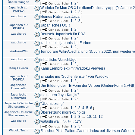
Übersetzungen
1
2
[
Gehe zu Seite:
,
]
Japanisch auf
Wadoku für Mac OS X Lexikon/Dictionary.app (9. Januar 
PC/PDA
1
2
3
[
Gehe zu Seite:
,
,
]
wadoku.de
kleines Rätsel aus Japan
1
2
3
[
Gehe zu Seite:
,
,
]
Japanisch auf
Japanisches OCR
PC/PDA
1
2
[
Gehe zu Seite:
,
]
wadoku.de
Deutsch-Japanisch für PDA
1
2
[
Gehe zu Seite:
,
]
wadoku.de
traditionelle japanische Farben
1
2
[
Gehe zu Seite:
,
]
Wadoku-Wiki
Temporäre Wiki-Abschaltung (3. Juni 2022), nun wieder v
wadoku.de
inhaltliche Vorschläge
1
2
[
Gehe zu Seite:
,
]
Kanji-Lexikon
Kanji Lernprojekt (mit Wadoku Verweis)
Japanisch auf
Eingabe ins "Suchenfenster" von Wadoku
PC/PDA
1
2
[
Gehe zu Seite:
,
]
Japanische
Die Bildung der TE-Form der Verben (Ombin-Form 音便形
Grammatik
1
2
[
Gehe zu Seite:
,
]
Japanische
die neuen Joyo-Kanjis?
Grammatik
1
2
[
Gehe zu Seite:
,
]
Japanisch-Deutsche
"Übersetzung"
Übersetzungen
1
2
3
4
5
6
[
Gehe zu Seite:
,
,
,
,
,
]
Japanisch-Deutsche
Übersetzungskorrektur bitte
Übersetzungen
1
2
3
10
11
12
[
Gehe zu Seite:
,
,
...
,
,
]
wadoku.de
watashi wa = "わたしは"?
1
2
3
[
Gehe zu Seite:
,
,
]
WadokuTeam
Falscher Pitch-Pattern/Accent-Index bei diversen Wörtern