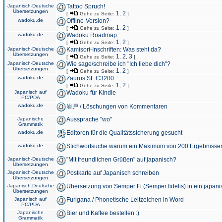
Japanisch-Deutsche
Tattoo Spruch!
Übersetzungen
1
2
[
Gehe zu Seite:
,
]
wadoku.de
Offline-Version?
1
2
[
Gehe zu Seite:
,
]
wadoku.de
Wadoku Roadmap
1
2
[
Gehe zu Seite:
,
]
Japanisch-Deutsche
Kamisori-Inschriften: Was steht da?
Übersetzungen
1
2
3
[
Gehe zu Seite:
,
,
]
Japanisch-Deutsche
Wie sage/schreibe ich "Ich liebe dich"?
Übersetzungen
1
2
[
Gehe zu Seite:
,
]
wadoku.de
Zaurus SL C3200
1
2
[
Gehe zu Seite:
,
]
Japanisch auf
Wadoku für Kindle
PC/PDA
wadoku.de
岩戸 / Löschungen von Kommentaren
Japanische
Aussprache "wo"
Grammatik
wadoku.de
Editoren für die Qualitätssicherung gesucht
wadoku.de
Stichwortsuche warum ein Maximum von 200 Ergebnisse
Japanisch-Deutsche
"Mit freundlichen Grüßen" auf japanisch?
Übersetzungen
Japanisch-Deutsche
Postkarte auf Japanisch schreiben
Übersetzungen
Japanisch-Deutsche
Übersetzung von Semper Fi (Semper fidelis) in ein japani
Übersetzungen
Japanisch auf
Furigana / Phonetische Leitzeichen in Word
PC/PDA
Japanische
Bier und Kaffee bestellen :)
Grammatik