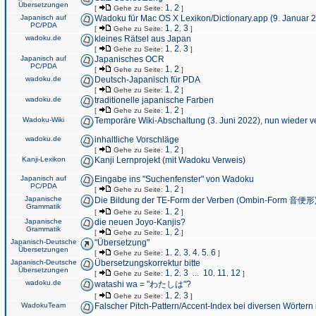
Übersetzungen
1
2
[
Gehe zu Seite:
,
]
Japanisch auf
Wadoku für Mac OS X Lexikon/Dictionary.app (9. Januar 
PC/PDA
1
2
3
[
Gehe zu Seite:
,
,
]
wadoku.de
kleines Rätsel aus Japan
1
2
3
[
Gehe zu Seite:
,
,
]
Japanisch auf
Japanisches OCR
PC/PDA
1
2
[
Gehe zu Seite:
,
]
wadoku.de
Deutsch-Japanisch für PDA
1
2
[
Gehe zu Seite:
,
]
wadoku.de
traditionelle japanische Farben
1
2
[
Gehe zu Seite:
,
]
Wadoku-Wiki
Temporäre Wiki-Abschaltung (3. Juni 2022), nun wieder v
wadoku.de
inhaltliche Vorschläge
1
2
[
Gehe zu Seite:
,
]
Kanji-Lexikon
Kanji Lernprojekt (mit Wadoku Verweis)
Japanisch auf
Eingabe ins "Suchenfenster" von Wadoku
PC/PDA
1
2
[
Gehe zu Seite:
,
]
Japanische
Die Bildung der TE-Form der Verben (Ombin-Form 音便形
Grammatik
1
2
[
Gehe zu Seite:
,
]
Japanische
die neuen Joyo-Kanjis?
Grammatik
1
2
[
Gehe zu Seite:
,
]
Japanisch-Deutsche
"Übersetzung"
Übersetzungen
1
2
3
4
5
6
[
Gehe zu Seite:
,
,
,
,
,
]
Japanisch-Deutsche
Übersetzungskorrektur bitte
Übersetzungen
1
2
3
10
11
12
[
Gehe zu Seite:
,
,
...
,
,
]
wadoku.de
watashi wa = "わたしは"?
1
2
3
[
Gehe zu Seite:
,
,
]
WadokuTeam
Falscher Pitch-Pattern/Accent-Index bei diversen Wörtern