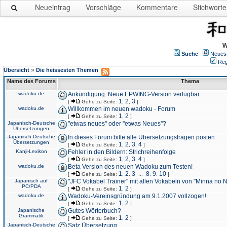
Neueintrag
Vorschläge
Kommentare
Stichworte
W
Suche
Neues
Reg
»
Übersicht
Die heissesten Themen
Name des Forums
Thema
wadoku.de
Ankündigung: Neue EPWING-Version verfügbar
1
2
3
[
Gehe zu Seite:
,
,
]
wadoku.de
Willkommen im neuen wadoku - Forum
1
2
[
Gehe zu Seite:
,
]
Japanisch-Deutsche
"etwas neues" oder "etwas Neues"?
Übersetzungen
Japanisch-Deutsche
In dieses Forum bitte alle Übersetzungsfragen posten
Übersetzungen
1
2
3
4
[
Gehe zu Seite:
,
,
,
]
Kanji-Lexikon
Fehler in den Bildern: Strichreihenfolge
1
2
3
4
[
Gehe zu Seite:
,
,
,
]
wadoku.de
Beta Version des neuen Wadoku zum Testen!
1
2
3
8
9
10
[
Gehe zu Seite:
,
,
...
,
,
]
Japanisch auf
"JFC Vokabel Trainer" mit allen Vokabeln von "Minna no 
PC/PDA
1
2
[
Gehe zu Seite:
,
]
wadoku.de
Wadoku-Vereinsgründung am 9.1.2007 vollzogen!
1
2
[
Gehe zu Seite:
,
]
Japanische
Gutes Wörterbuch?
Grammatik
1
2
[
Gehe zu Seite:
,
]
Japanisch-Deutsche
Satz Übersetzung