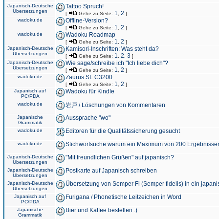
Japanisch-Deutsche
Tattoo Spruch!
Übersetzungen
1
2
[
Gehe zu Seite:
,
]
wadoku.de
Offline-Version?
1
2
[
Gehe zu Seite:
,
]
wadoku.de
Wadoku Roadmap
1
2
[
Gehe zu Seite:
,
]
Japanisch-Deutsche
Kamisori-Inschriften: Was steht da?
Übersetzungen
1
2
3
[
Gehe zu Seite:
,
,
]
Japanisch-Deutsche
Wie sage/schreibe ich "Ich liebe dich"?
Übersetzungen
1
2
[
Gehe zu Seite:
,
]
wadoku.de
Zaurus SL C3200
1
2
[
Gehe zu Seite:
,
]
Japanisch auf
Wadoku für Kindle
PC/PDA
wadoku.de
岩戸 / Löschungen von Kommentaren
Japanische
Aussprache "wo"
Grammatik
wadoku.de
Editoren für die Qualitätssicherung gesucht
wadoku.de
Stichwortsuche warum ein Maximum von 200 Ergebnisse
Japanisch-Deutsche
"Mit freundlichen Grüßen" auf japanisch?
Übersetzungen
Japanisch-Deutsche
Postkarte auf Japanisch schreiben
Übersetzungen
Japanisch-Deutsche
Übersetzung von Semper Fi (Semper fidelis) in ein japani
Übersetzungen
Japanisch auf
Furigana / Phonetische Leitzeichen in Word
PC/PDA
Japanische
Bier und Kaffee bestellen :)
Grammatik