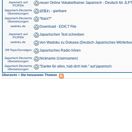
Japanisch auf
neuer Online Vokabeltrainer Japanisch - Deutsch für JLPT
PC/PDA
Japanisch-Deutsche
頑張れ - ganbare
Übersetzungen
Japanisch-Deutsche
"Nani?"
Übersetzungen
wadoku.de
Download - EDICT File
Japanisch auf
Japanischen Text schreiben
PC/PDA
wadoku.de
Von Wadoku zu Dokuwa (Deutsch-Japanisches Wörterbu
Off-Topic/Sonstiges
Japanisches Radio hören
Japanisch-Deutsche
Nickname (Usernamen)
Übersetzungen
Japanisch-Deutsche
"Danke für alles, hab dich lieb." auf japanisch
Übersetzungen
»
Übersicht
Die heissesten Themen