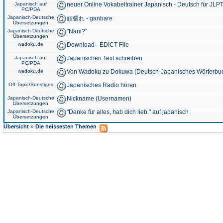
Japanisch auf
neuer Online Vokabeltrainer Japanisch - Deutsch für JLPT
PC/PDA
Japanisch-Deutsche
頑張れ - ganbare
Übersetzungen
Japanisch-Deutsche
"Nani?"
Übersetzungen
wadoku.de
Download - EDICT File
Japanisch auf
Japanischen Text schreiben
PC/PDA
wadoku.de
Von Wadoku zu Dokuwa (Deutsch-Japanisches Wörterbu
Off-Topic/Sonstiges
Japanisches Radio hören
Japanisch-Deutsche
Nickname (Usernamen)
Übersetzungen
Japanisch-Deutsche
"Danke für alles, hab dich lieb." auf japanisch
Übersetzungen
»
Übersicht
Die heissesten Themen