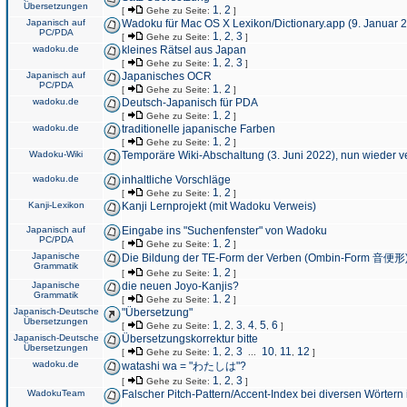
Übersetzungen
1
2
[
Gehe zu Seite:
,
]
Japanisch auf
Wadoku für Mac OS X Lexikon/Dictionary.app (9. Januar 
PC/PDA
1
2
3
[
Gehe zu Seite:
,
,
]
wadoku.de
kleines Rätsel aus Japan
1
2
3
[
Gehe zu Seite:
,
,
]
Japanisch auf
Japanisches OCR
PC/PDA
1
2
[
Gehe zu Seite:
,
]
wadoku.de
Deutsch-Japanisch für PDA
1
2
[
Gehe zu Seite:
,
]
wadoku.de
traditionelle japanische Farben
1
2
[
Gehe zu Seite:
,
]
Wadoku-Wiki
Temporäre Wiki-Abschaltung (3. Juni 2022), nun wieder v
wadoku.de
inhaltliche Vorschläge
1
2
[
Gehe zu Seite:
,
]
Kanji-Lexikon
Kanji Lernprojekt (mit Wadoku Verweis)
Japanisch auf
Eingabe ins "Suchenfenster" von Wadoku
PC/PDA
1
2
[
Gehe zu Seite:
,
]
Japanische
Die Bildung der TE-Form der Verben (Ombin-Form 音便形
Grammatik
1
2
[
Gehe zu Seite:
,
]
Japanische
die neuen Joyo-Kanjis?
Grammatik
1
2
[
Gehe zu Seite:
,
]
Japanisch-Deutsche
"Übersetzung"
Übersetzungen
1
2
3
4
5
6
[
Gehe zu Seite:
,
,
,
,
,
]
Japanisch-Deutsche
Übersetzungskorrektur bitte
Übersetzungen
1
2
3
10
11
12
[
Gehe zu Seite:
,
,
...
,
,
]
wadoku.de
watashi wa = "わたしは"?
1
2
3
[
Gehe zu Seite:
,
,
]
WadokuTeam
Falscher Pitch-Pattern/Accent-Index bei diversen Wörtern