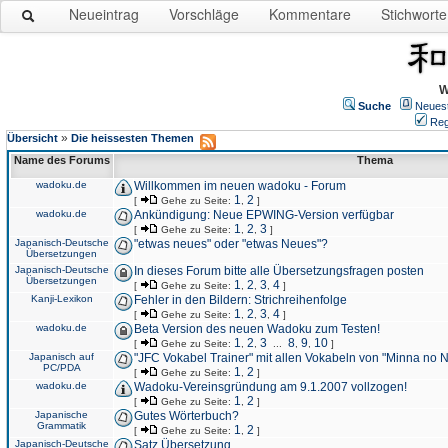
Neueintrag
Vorschläge
Kommentare
Stichworte
W
Suche
Neues
Reg
»
Übersicht
Die heissesten Themen
Name des Forums
Thema
wadoku.de
Willkommen im neuen wadoku - Forum
1
2
[
Gehe zu Seite:
,
]
wadoku.de
Ankündigung: Neue EPWING-Version verfügbar
1
2
3
[
Gehe zu Seite:
,
,
]
Japanisch-Deutsche
"etwas neues" oder "etwas Neues"?
Übersetzungen
Japanisch-Deutsche
In dieses Forum bitte alle Übersetzungsfragen posten
Übersetzungen
1
2
3
4
[
Gehe zu Seite:
,
,
,
]
Kanji-Lexikon
Fehler in den Bildern: Strichreihenfolge
1
2
3
4
[
Gehe zu Seite:
,
,
,
]
wadoku.de
Beta Version des neuen Wadoku zum Testen!
1
2
3
8
9
10
[
Gehe zu Seite:
,
,
...
,
,
]
Japanisch auf
"JFC Vokabel Trainer" mit allen Vokabeln von "Minna no 
PC/PDA
1
2
[
Gehe zu Seite:
,
]
wadoku.de
Wadoku-Vereinsgründung am 9.1.2007 vollzogen!
1
2
[
Gehe zu Seite:
,
]
Japanische
Gutes Wörterbuch?
Grammatik
1
2
[
Gehe zu Seite:
,
]
Japanisch-Deutsche
Satz Übersetzung