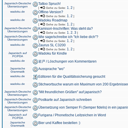
Japanisch-Deutsche
Tattoo Spruch!
Übersetzungen
1
2
[
Gehe zu Seite:
,
]
wadoku.de
Offline-Version?
1
2
[
Gehe zu Seite:
,
]
wadoku.de
Wadoku Roadmap
1
2
[
Gehe zu Seite:
,
]
Japanisch-Deutsche
Kamisori-Inschriften: Was steht da?
Übersetzungen
1
2
3
[
Gehe zu Seite:
,
,
]
Japanisch-Deutsche
Wie sage/schreibe ich "Ich liebe dich"?
Übersetzungen
1
2
[
Gehe zu Seite:
,
]
wadoku.de
Zaurus SL C3200
1
2
[
Gehe zu Seite:
,
]
Japanisch auf
Wadoku für Kindle
PC/PDA
wadoku.de
岩戸 / Löschungen von Kommentaren
Japanische
Aussprache "wo"
Grammatik
wadoku.de
Editoren für die Qualitätssicherung gesucht
wadoku.de
Stichwortsuche warum ein Maximum von 200 Ergebnisse
Japanisch-Deutsche
"Mit freundlichen Grüßen" auf japanisch?
Übersetzungen
Japanisch-Deutsche
Postkarte auf Japanisch schreiben
Übersetzungen
Japanisch-Deutsche
Übersetzung von Semper Fi (Semper fidelis) in ein japani
Übersetzungen
Japanisch auf
Furigana / Phonetische Leitzeichen in Word
PC/PDA
Japanische
Bier und Kaffee bestellen :)
Grammatik