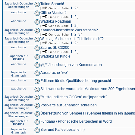
Japanisch-Deutsche
Tattoo Spruch!
Übersetzungen
1
2
[
Gehe zu Seite:
,
]
wadoku.de
Offline-Version?
1
2
[
Gehe zu Seite:
,
]
wadoku.de
Wadoku Roadmap
1
2
[
Gehe zu Seite:
,
]
Japanisch-Deutsche
Kamisori-Inschriften: Was steht da?
Übersetzungen
1
2
3
[
Gehe zu Seite:
,
,
]
Japanisch-Deutsche
Wie sage/schreibe ich "Ich liebe dich"?
Übersetzungen
1
2
[
Gehe zu Seite:
,
]
wadoku.de
Zaurus SL C3200
1
2
[
Gehe zu Seite:
,
]
Japanisch auf
Wadoku für Kindle
PC/PDA
wadoku.de
岩戸 / Löschungen von Kommentaren
Japanische
Aussprache "wo"
Grammatik
wadoku.de
Editoren für die Qualitätssicherung gesucht
wadoku.de
Stichwortsuche warum ein Maximum von 200 Ergebnisse
Japanisch-Deutsche
"Mit freundlichen Grüßen" auf japanisch?
Übersetzungen
Japanisch-Deutsche
Postkarte auf Japanisch schreiben
Übersetzungen
Japanisch-Deutsche
Übersetzung von Semper Fi (Semper fidelis) in ein japani
Übersetzungen
Japanisch auf
Furigana / Phonetische Leitzeichen in Word
PC/PDA
Japanische
Bier und Kaffee bestellen :)
Grammatik