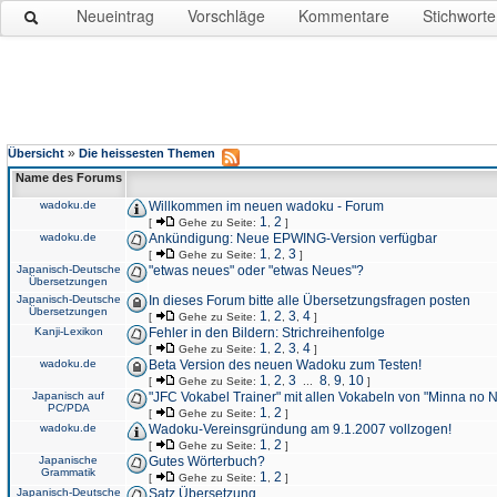
Neueintrag
Vorschläge
Kommentare
Stichworte
»
Übersicht
Die heissesten Themen
Name des Forums
wadoku.de
Willkommen im neuen wadoku - Forum
1
2
[
Gehe zu Seite:
,
]
wadoku.de
Ankündigung: Neue EPWING-Version verfügbar
1
2
3
[
Gehe zu Seite:
,
,
]
Japanisch-Deutsche
"etwas neues" oder "etwas Neues"?
Übersetzungen
Japanisch-Deutsche
In dieses Forum bitte alle Übersetzungsfragen posten
Übersetzungen
1
2
3
4
[
Gehe zu Seite:
,
,
,
]
Kanji-Lexikon
Fehler in den Bildern: Strichreihenfolge
1
2
3
4
[
Gehe zu Seite:
,
,
,
]
wadoku.de
Beta Version des neuen Wadoku zum Testen!
1
2
3
8
9
10
[
Gehe zu Seite:
,
,
...
,
,
]
Japanisch auf
"JFC Vokabel Trainer" mit allen Vokabeln von "Minna no 
PC/PDA
1
2
[
Gehe zu Seite:
,
]
wadoku.de
Wadoku-Vereinsgründung am 9.1.2007 vollzogen!
1
2
[
Gehe zu Seite:
,
]
Japanische
Gutes Wörterbuch?
Grammatik
1
2
[
Gehe zu Seite:
,
]
Japanisch-Deutsche
Satz Übersetzung