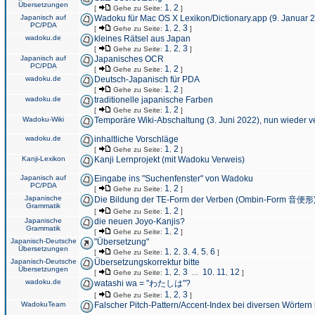
Übersetzungen
1
2
[
Gehe zu Seite:
,
]
Japanisch auf
Wadoku für Mac OS X Lexikon/Dictionary.app (9. Januar 
PC/PDA
1
2
3
[
Gehe zu Seite:
,
,
]
wadoku.de
kleines Rätsel aus Japan
1
2
3
[
Gehe zu Seite:
,
,
]
Japanisch auf
Japanisches OCR
PC/PDA
1
2
[
Gehe zu Seite:
,
]
wadoku.de
Deutsch-Japanisch für PDA
1
2
[
Gehe zu Seite:
,
]
wadoku.de
traditionelle japanische Farben
1
2
[
Gehe zu Seite:
,
]
Wadoku-Wiki
Temporäre Wiki-Abschaltung (3. Juni 2022), nun wieder v
wadoku.de
inhaltliche Vorschläge
1
2
[
Gehe zu Seite:
,
]
Kanji-Lexikon
Kanji Lernprojekt (mit Wadoku Verweis)
Japanisch auf
Eingabe ins "Suchenfenster" von Wadoku
PC/PDA
1
2
[
Gehe zu Seite:
,
]
Japanische
Die Bildung der TE-Form der Verben (Ombin-Form 音便形
Grammatik
1
2
[
Gehe zu Seite:
,
]
Japanische
die neuen Joyo-Kanjis?
Grammatik
1
2
[
Gehe zu Seite:
,
]
Japanisch-Deutsche
"Übersetzung"
Übersetzungen
1
2
3
4
5
6
[
Gehe zu Seite:
,
,
,
,
,
]
Japanisch-Deutsche
Übersetzungskorrektur bitte
Übersetzungen
1
2
3
10
11
12
[
Gehe zu Seite:
,
,
...
,
,
]
wadoku.de
watashi wa = "わたしは"?
1
2
3
[
Gehe zu Seite:
,
,
]
WadokuTeam
Falscher Pitch-Pattern/Accent-Index bei diversen Wörtern