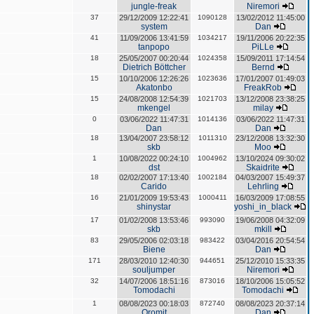
jungle-freak
Niremori
37
29/12/2009 12:22:41
1090128
13/02/2012 11:45:00
system
Dan
41
11/09/2006 13:41:59
1034217
19/11/2006 20:22:35
tanpopo
PiLLe
18
25/05/2007 00:20:44
1024358
15/09/2011 17:14:54
Dietrich Böttcher
Bernd
15
10/10/2006 12:26:26
1023636
17/01/2007 01:49:03
Akatonbo
FreakRob
15
24/08/2008 12:54:39
1021703
13/12/2008 23:38:25
mkengel
milay
0
03/06/2022 11:47:31
1014136
03/06/2022 11:47:31
Dan
Dan
18
13/04/2007 23:58:12
1011310
23/12/2008 13:32:30
skb
Moo
1
10/08/2022 00:24:10
1004962
13/10/2024 09:30:02
dst
Skaidrite
18
02/02/2007 17:13:40
1002184
04/03/2007 15:49:37
Carido
Lehrling
16
21/01/2009 19:53:43
1000411
16/03/2009 17:08:55
shinystar
yoshi_in_black
17
01/02/2008 13:53:46
993090
19/06/2008 04:32:09
skb
mkill
83
29/05/2006 02:03:18
983422
03/04/2016 20:54:54
Biene
Dan
171
28/03/2010 12:40:30
944651
25/12/2010 15:33:35
souljumper
Niremori
32
14/07/2006 18:51:16
873016
18/10/2006 15:05:52
Tomodachi
Tomodachi
1
08/08/2023 00:18:03
872740
08/08/2023 20:37:14
Oromit
Dan