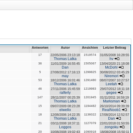
Antworten
Autor
Ansichten
Letzter Beitrag
17
22/05/2006 23:13:18
1519574
31/05/2008 16:28:55
Thomas Latka
hv
36
11/01/2009 16:55:45
1505067
13/04/2020 21:18:08
Dan
McDohl
5
27/08/2012 17:16:13
1299825
30/08/2012 03:45:29
may
Niremori
53
18/12/2006 16:01:46
1291480
08/07/2007 10:27:57
Thomas Latka
Leetah
46
27/11/2006 15:45:59
1219983
29/07/2012 18:11:18
ralferly
gegee
147
28/11/2007 00:25:39
1201945
01/11/2011 16:59:19
Thomas Latka
Marksman
15
09/07/2009 08:23:28
1194482
26/10/2014 09:39:39
elwello
RealNoob1
18
12/08/2006 14:22:35
1136022
17/08/2014 12:52:57
Thomas Latka
Dan
21
03/11/2008 18:37:11
1127079
22/01/2018 01:50:55
Loggos
zongoku
20
10/08/2008 19:02:43
1090918
18/08/2008 15:50:11