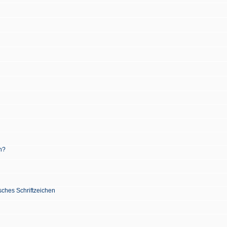
n?
sches Schriftzeichen