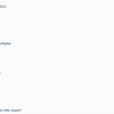
2011)
erfügbar
)
 im XML export?