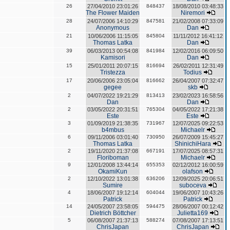
26
27/04/2010 23:01:26
848437
18/08/2010 03:48:33
The Flower Maiden
Niremori
28
24/07/2006 14:10:29
847581
21/02/2008 07:33:09
Anonymous
Dan
21
10/06/2006 11:15:05
845804
11/11/2012 16:41:12
Thomas Latka
Dan
39
06/03/2013 00:54:08
841984
12/02/2016 06:09:50
Kamisori
Dan
15
25/01/2011 20:07:15
816694
26/02/2011 12:31:49
Tristezza
Todius
17
20/06/2006 23:05:04
816662
26/04/2007 07:32:47
gegee
skb
2
04/07/2022 19:21:29
813413
23/02/2023 16:58:56
Dan
Dan
2
03/05/2022 20:31:51
765304
04/05/2022 17:21:38
Este
Este
3
01/09/2019 21:38:35
731967
12/07/2025 09:22:53
b4mbus
Michaelr
6
09/11/2006 03:01:40
730950
26/07/2009 15:45:27
Thomas Latka
ShinichiHara
2
19/11/2020 21:37:08
667191
17/07/2025 08:57:31
Floriboman
Michaelr
9
12/01/2008 13:44:14
655353
02/12/2012 16:00:59
OkamiKun
olafson
2
12/10/2022 13:01:38
636206
12/09/2025 20:06:51
Sumire
suboceva
4
18/06/2007 19:12:14
604044
19/06/2007 10:43:26
Patrick
Patrick
14
24/05/2007 23:58:05
594475
28/06/2007 00:12:42
Dietrich Böttcher
Julietta169
5
06/08/2007 21:37:13
588274
07/08/2007 17:13:51
ChrisJapan
ChrisJapan