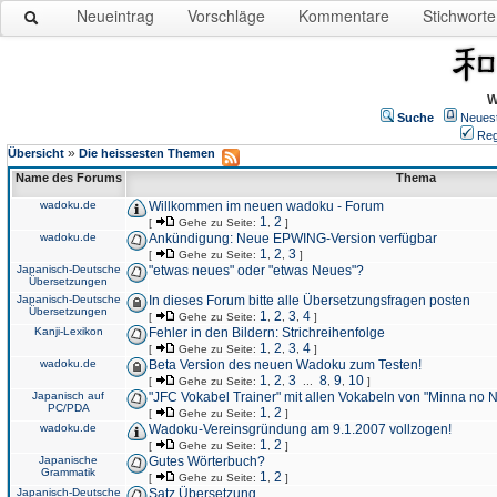
Neueintrag
Vorschläge
Kommentare
Stichworte
W
Suche
Neues
Reg
»
Übersicht
Die heissesten Themen
Name des Forums
Thema
wadoku.de
Willkommen im neuen wadoku - Forum
1
2
[
Gehe zu Seite:
,
]
wadoku.de
Ankündigung: Neue EPWING-Version verfügbar
1
2
3
[
Gehe zu Seite:
,
,
]
Japanisch-Deutsche
"etwas neues" oder "etwas Neues"?
Übersetzungen
Japanisch-Deutsche
In dieses Forum bitte alle Übersetzungsfragen posten
Übersetzungen
1
2
3
4
[
Gehe zu Seite:
,
,
,
]
Kanji-Lexikon
Fehler in den Bildern: Strichreihenfolge
1
2
3
4
[
Gehe zu Seite:
,
,
,
]
wadoku.de
Beta Version des neuen Wadoku zum Testen!
1
2
3
8
9
10
[
Gehe zu Seite:
,
,
...
,
,
]
Japanisch auf
"JFC Vokabel Trainer" mit allen Vokabeln von "Minna no 
PC/PDA
1
2
[
Gehe zu Seite:
,
]
wadoku.de
Wadoku-Vereinsgründung am 9.1.2007 vollzogen!
1
2
[
Gehe zu Seite:
,
]
Japanische
Gutes Wörterbuch?
Grammatik
1
2
[
Gehe zu Seite:
,
]
Japanisch-Deutsche
Satz Übersetzung