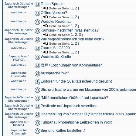
Japanisch-Deutsche
Tattoo Spruch!
Übersetzungen
1
2
[
Gehe zu Seite:
,
]
wadoku.de
Offline-Version?
1
2
[
Gehe zu Seite:
,
]
wadoku.de
Wadoku Roadmap
1
2
[
Gehe zu Seite:
,
]
Japanisch-Deutsche
Kamisori-Inschriften: Was steht da?
Übersetzungen
1
2
3
[
Gehe zu Seite:
,
,
]
Japanisch-Deutsche
Wie sage/schreibe ich "Ich liebe dich"?
Übersetzungen
1
2
[
Gehe zu Seite:
,
]
wadoku.de
Zaurus SL C3200
1
2
[
Gehe zu Seite:
,
]
Japanisch auf
Wadoku für Kindle
PC/PDA
wadoku.de
岩戸 / Löschungen von Kommentaren
Japanische
Aussprache "wo"
Grammatik
wadoku.de
Editoren für die Qualitätssicherung gesucht
wadoku.de
Stichwortsuche warum ein Maximum von 200 Ergebnisse
Japanisch-Deutsche
"Mit freundlichen Grüßen" auf japanisch?
Übersetzungen
Japanisch-Deutsche
Postkarte auf Japanisch schreiben
Übersetzungen
Japanisch-Deutsche
Übersetzung von Semper Fi (Semper fidelis) in ein japani
Übersetzungen
Japanisch auf
Furigana / Phonetische Leitzeichen in Word
PC/PDA
Japanische
Bier und Kaffee bestellen :)
Grammatik