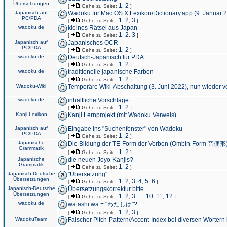
Übersetzungen
1
2
[
Gehe zu Seite:
,
]
Japanisch auf
Wadoku für Mac OS X Lexikon/Dictionary.app (9. Januar 
PC/PDA
1
2
3
[
Gehe zu Seite:
,
,
]
wadoku.de
kleines Rätsel aus Japan
1
2
3
[
Gehe zu Seite:
,
,
]
Japanisch auf
Japanisches OCR
PC/PDA
1
2
[
Gehe zu Seite:
,
]
wadoku.de
Deutsch-Japanisch für PDA
1
2
[
Gehe zu Seite:
,
]
wadoku.de
traditionelle japanische Farben
1
2
[
Gehe zu Seite:
,
]
Wadoku-Wiki
Temporäre Wiki-Abschaltung (3. Juni 2022), nun wieder v
wadoku.de
inhaltliche Vorschläge
1
2
[
Gehe zu Seite:
,
]
Kanji-Lexikon
Kanji Lernprojekt (mit Wadoku Verweis)
Japanisch auf
Eingabe ins "Suchenfenster" von Wadoku
PC/PDA
1
2
[
Gehe zu Seite:
,
]
Japanische
Die Bildung der TE-Form der Verben (Ombin-Form 音便形
Grammatik
1
2
[
Gehe zu Seite:
,
]
Japanische
die neuen Joyo-Kanjis?
Grammatik
1
2
[
Gehe zu Seite:
,
]
Japanisch-Deutsche
"Übersetzung"
Übersetzungen
1
2
3
4
5
6
[
Gehe zu Seite:
,
,
,
,
,
]
Japanisch-Deutsche
Übersetzungskorrektur bitte
Übersetzungen
1
2
3
10
11
12
[
Gehe zu Seite:
,
,
...
,
,
]
wadoku.de
watashi wa = "わたしは"?
1
2
3
[
Gehe zu Seite:
,
,
]
WadokuTeam
Falscher Pitch-Pattern/Accent-Index bei diversen Wörtern