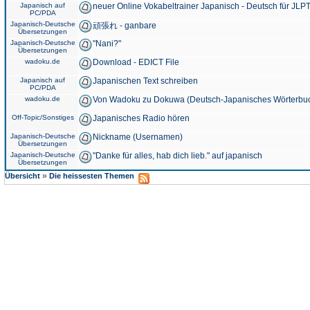
Japanisch auf
neuer Online Vokabeltrainer Japanisch - Deutsch für JLPT
PC/PDA
Japanisch-Deutsche
頑張れ - ganbare
Übersetzungen
Japanisch-Deutsche
"Nani?"
Übersetzungen
wadoku.de
Download - EDICT File
Japanisch auf
Japanischen Text schreiben
PC/PDA
wadoku.de
Von Wadoku zu Dokuwa (Deutsch-Japanisches Wörterbu
Off-Topic/Sonstiges
Japanisches Radio hören
Japanisch-Deutsche
Nickname (Usernamen)
Übersetzungen
Japanisch-Deutsche
"Danke für alles, hab dich lieb." auf japanisch
Übersetzungen
»
Übersicht
Die heissesten Themen