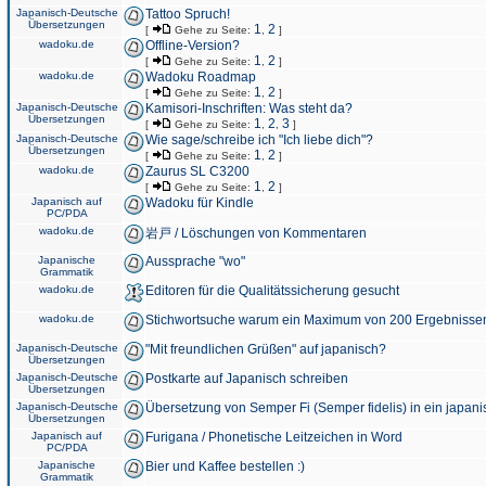
Japanisch-Deutsche
Tattoo Spruch!
Übersetzungen
1
2
[
Gehe zu Seite:
,
]
wadoku.de
Offline-Version?
1
2
[
Gehe zu Seite:
,
]
wadoku.de
Wadoku Roadmap
1
2
[
Gehe zu Seite:
,
]
Japanisch-Deutsche
Kamisori-Inschriften: Was steht da?
Übersetzungen
1
2
3
[
Gehe zu Seite:
,
,
]
Japanisch-Deutsche
Wie sage/schreibe ich "Ich liebe dich"?
Übersetzungen
1
2
[
Gehe zu Seite:
,
]
wadoku.de
Zaurus SL C3200
1
2
[
Gehe zu Seite:
,
]
Japanisch auf
Wadoku für Kindle
PC/PDA
wadoku.de
岩戸 / Löschungen von Kommentaren
Japanische
Aussprache "wo"
Grammatik
wadoku.de
Editoren für die Qualitätssicherung gesucht
wadoku.de
Stichwortsuche warum ein Maximum von 200 Ergebnisse
Japanisch-Deutsche
"Mit freundlichen Grüßen" auf japanisch?
Übersetzungen
Japanisch-Deutsche
Postkarte auf Japanisch schreiben
Übersetzungen
Japanisch-Deutsche
Übersetzung von Semper Fi (Semper fidelis) in ein japani
Übersetzungen
Japanisch auf
Furigana / Phonetische Leitzeichen in Word
PC/PDA
Japanische
Bier und Kaffee bestellen :)
Grammatik