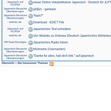
Japanisch auf
neuer Online Vokabeltrainer Japanisch - Deutsch für JLPT
PC/PDA
Japanisch-Deutsche
頑張れ - ganbare
Übersetzungen
Japanisch-Deutsche
"Nani?"
Übersetzungen
wadoku.de
Download - EDICT File
Japanisch auf
Japanischen Text schreiben
PC/PDA
wadoku.de
Von Wadoku zu Dokuwa (Deutsch-Japanisches Wörterbu
Off-Topic/Sonstiges
Japanisches Radio hören
Japanisch-Deutsche
Nickname (Usernamen)
Übersetzungen
Japanisch-Deutsche
"Danke für alles, hab dich lieb." auf japanisch
Übersetzungen
»
Übersicht
Die heissesten Themen