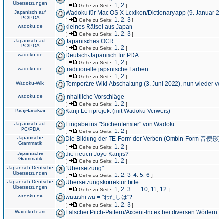
Übersetzungen
1
2
[
Gehe zu Seite:
,
]
Japanisch auf
Wadoku für Mac OS X Lexikon/Dictionary.app (9. Januar 
PC/PDA
1
2
3
[
Gehe zu Seite:
,
,
]
wadoku.de
kleines Rätsel aus Japan
1
2
3
[
Gehe zu Seite:
,
,
]
Japanisch auf
Japanisches OCR
PC/PDA
1
2
[
Gehe zu Seite:
,
]
wadoku.de
Deutsch-Japanisch für PDA
1
2
[
Gehe zu Seite:
,
]
wadoku.de
traditionelle japanische Farben
1
2
[
Gehe zu Seite:
,
]
Wadoku-Wiki
Temporäre Wiki-Abschaltung (3. Juni 2022), nun wieder v
wadoku.de
inhaltliche Vorschläge
1
2
[
Gehe zu Seite:
,
]
Kanji-Lexikon
Kanji Lernprojekt (mit Wadoku Verweis)
Japanisch auf
Eingabe ins "Suchenfenster" von Wadoku
PC/PDA
1
2
[
Gehe zu Seite:
,
]
Japanische
Die Bildung der TE-Form der Verben (Ombin-Form 音便形
Grammatik
1
2
[
Gehe zu Seite:
,
]
Japanische
die neuen Joyo-Kanjis?
Grammatik
1
2
[
Gehe zu Seite:
,
]
Japanisch-Deutsche
"Übersetzung"
Übersetzungen
1
2
3
4
5
6
[
Gehe zu Seite:
,
,
,
,
,
]
Japanisch-Deutsche
Übersetzungskorrektur bitte
Übersetzungen
1
2
3
10
11
12
[
Gehe zu Seite:
,
,
...
,
,
]
wadoku.de
watashi wa = "わたしは"?
1
2
3
[
Gehe zu Seite:
,
,
]
WadokuTeam
Falscher Pitch-Pattern/Accent-Index bei diversen Wörtern