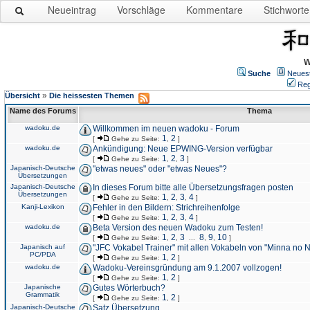
Neueintrag
Vorschläge
Kommentare
Stichworte
W
Suche
Neues
Reg
»
Übersicht
Die heissesten Themen
Name des Forums
Thema
wadoku.de
Willkommen im neuen wadoku - Forum
1
2
[
Gehe zu Seite:
,
]
wadoku.de
Ankündigung: Neue EPWING-Version verfügbar
1
2
3
[
Gehe zu Seite:
,
,
]
Japanisch-Deutsche
"etwas neues" oder "etwas Neues"?
Übersetzungen
Japanisch-Deutsche
In dieses Forum bitte alle Übersetzungsfragen posten
Übersetzungen
1
2
3
4
[
Gehe zu Seite:
,
,
,
]
Kanji-Lexikon
Fehler in den Bildern: Strichreihenfolge
1
2
3
4
[
Gehe zu Seite:
,
,
,
]
wadoku.de
Beta Version des neuen Wadoku zum Testen!
1
2
3
8
9
10
[
Gehe zu Seite:
,
,
...
,
,
]
Japanisch auf
"JFC Vokabel Trainer" mit allen Vokabeln von "Minna no 
PC/PDA
1
2
[
Gehe zu Seite:
,
]
wadoku.de
Wadoku-Vereinsgründung am 9.1.2007 vollzogen!
1
2
[
Gehe zu Seite:
,
]
Japanische
Gutes Wörterbuch?
Grammatik
1
2
[
Gehe zu Seite:
,
]
Japanisch-Deutsche
Satz Übersetzung