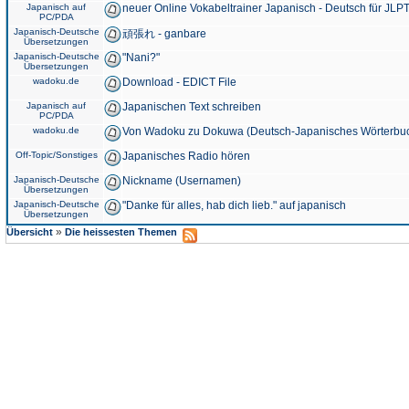
Japanisch auf
neuer Online Vokabeltrainer Japanisch - Deutsch für JLPT
PC/PDA
Japanisch-Deutsche
頑張れ - ganbare
Übersetzungen
Japanisch-Deutsche
"Nani?"
Übersetzungen
wadoku.de
Download - EDICT File
Japanisch auf
Japanischen Text schreiben
PC/PDA
wadoku.de
Von Wadoku zu Dokuwa (Deutsch-Japanisches Wörterbu
Off-Topic/Sonstiges
Japanisches Radio hören
Japanisch-Deutsche
Nickname (Usernamen)
Übersetzungen
Japanisch-Deutsche
"Danke für alles, hab dich lieb." auf japanisch
Übersetzungen
»
Übersicht
Die heissesten Themen