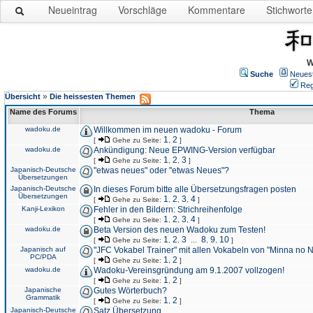
Neueintrag
Vorschläge
Kommentare
Stichworte
W
Suche
Neues
Reg
»
Übersicht
Die heissesten Themen
Name des Forums
Thema
wadoku.de
Willkommen im neuen wadoku - Forum
1
2
[
Gehe zu Seite:
,
]
wadoku.de
Ankündigung: Neue EPWING-Version verfügbar
1
2
3
[
Gehe zu Seite:
,
,
]
Japanisch-Deutsche
"etwas neues" oder "etwas Neues"?
Übersetzungen
Japanisch-Deutsche
In dieses Forum bitte alle Übersetzungsfragen posten
Übersetzungen
1
2
3
4
[
Gehe zu Seite:
,
,
,
]
Kanji-Lexikon
Fehler in den Bildern: Strichreihenfolge
1
2
3
4
[
Gehe zu Seite:
,
,
,
]
wadoku.de
Beta Version des neuen Wadoku zum Testen!
1
2
3
8
9
10
[
Gehe zu Seite:
,
,
...
,
,
]
Japanisch auf
"JFC Vokabel Trainer" mit allen Vokabeln von "Minna no 
PC/PDA
1
2
[
Gehe zu Seite:
,
]
wadoku.de
Wadoku-Vereinsgründung am 9.1.2007 vollzogen!
1
2
[
Gehe zu Seite:
,
]
Japanische
Gutes Wörterbuch?
Grammatik
1
2
[
Gehe zu Seite:
,
]
Japanisch-Deutsche
Satz Übersetzung