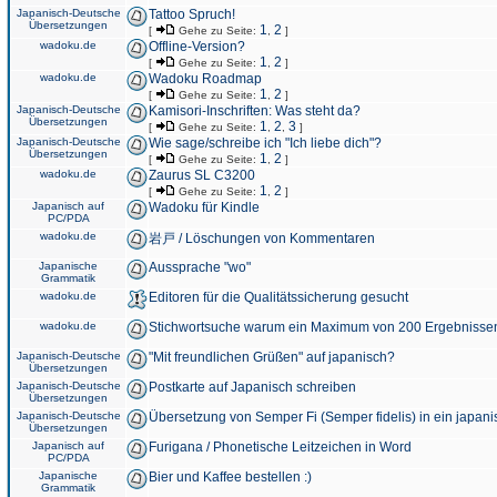
Japanisch-Deutsche
Tattoo Spruch!
Übersetzungen
1
2
[
Gehe zu Seite:
,
]
wadoku.de
Offline-Version?
1
2
[
Gehe zu Seite:
,
]
wadoku.de
Wadoku Roadmap
1
2
[
Gehe zu Seite:
,
]
Japanisch-Deutsche
Kamisori-Inschriften: Was steht da?
Übersetzungen
1
2
3
[
Gehe zu Seite:
,
,
]
Japanisch-Deutsche
Wie sage/schreibe ich "Ich liebe dich"?
Übersetzungen
1
2
[
Gehe zu Seite:
,
]
wadoku.de
Zaurus SL C3200
1
2
[
Gehe zu Seite:
,
]
Japanisch auf
Wadoku für Kindle
PC/PDA
wadoku.de
岩戸 / Löschungen von Kommentaren
Japanische
Aussprache "wo"
Grammatik
wadoku.de
Editoren für die Qualitätssicherung gesucht
wadoku.de
Stichwortsuche warum ein Maximum von 200 Ergebnisse
Japanisch-Deutsche
"Mit freundlichen Grüßen" auf japanisch?
Übersetzungen
Japanisch-Deutsche
Postkarte auf Japanisch schreiben
Übersetzungen
Japanisch-Deutsche
Übersetzung von Semper Fi (Semper fidelis) in ein japani
Übersetzungen
Japanisch auf
Furigana / Phonetische Leitzeichen in Word
PC/PDA
Japanische
Bier und Kaffee bestellen :)
Grammatik