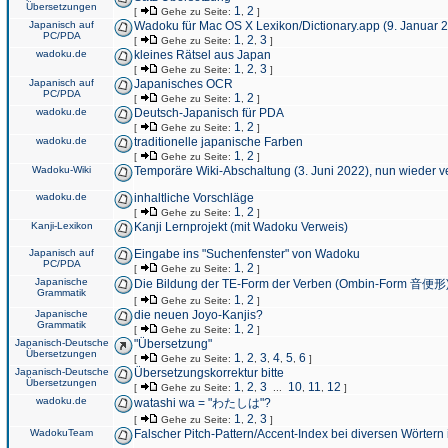
Übersetzungen
1
2
[
Gehe zu Seite:
,
]
Japanisch auf
Wadoku für Mac OS X Lexikon/Dictionary.app (9. Januar 
PC/PDA
1
2
3
[
Gehe zu Seite:
,
,
]
wadoku.de
kleines Rätsel aus Japan
1
2
3
[
Gehe zu Seite:
,
,
]
Japanisch auf
Japanisches OCR
PC/PDA
1
2
[
Gehe zu Seite:
,
]
wadoku.de
Deutsch-Japanisch für PDA
1
2
[
Gehe zu Seite:
,
]
wadoku.de
traditionelle japanische Farben
1
2
[
Gehe zu Seite:
,
]
Wadoku-Wiki
Temporäre Wiki-Abschaltung (3. Juni 2022), nun wieder v
wadoku.de
inhaltliche Vorschläge
1
2
[
Gehe zu Seite:
,
]
Kanji-Lexikon
Kanji Lernprojekt (mit Wadoku Verweis)
Japanisch auf
Eingabe ins "Suchenfenster" von Wadoku
PC/PDA
1
2
[
Gehe zu Seite:
,
]
Japanische
Die Bildung der TE-Form der Verben (Ombin-Form 音便形
Grammatik
1
2
[
Gehe zu Seite:
,
]
Japanische
die neuen Joyo-Kanjis?
Grammatik
1
2
[
Gehe zu Seite:
,
]
Japanisch-Deutsche
"Übersetzung"
Übersetzungen
1
2
3
4
5
6
[
Gehe zu Seite:
,
,
,
,
,
]
Japanisch-Deutsche
Übersetzungskorrektur bitte
Übersetzungen
1
2
3
10
11
12
[
Gehe zu Seite:
,
,
...
,
,
]
wadoku.de
watashi wa = "わたしは"?
1
2
3
[
Gehe zu Seite:
,
,
]
WadokuTeam
Falscher Pitch-Pattern/Accent-Index bei diversen Wörtern