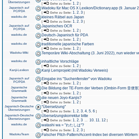
Übersetzungen
1
2
[
Gehe zu Seite:
,
]
Japanisch auf
Wadoku für Mac OS X Lexikon/Dictionary.app (9. Januar 
PC/PDA
1
2
3
[
Gehe zu Seite:
,
,
]
wadoku.de
kleines Rätsel aus Japan
1
2
3
[
Gehe zu Seite:
,
,
]
Japanisch auf
Japanisches OCR
PC/PDA
1
2
[
Gehe zu Seite:
,
]
wadoku.de
Deutsch-Japanisch für PDA
1
2
[
Gehe zu Seite:
,
]
wadoku.de
traditionelle japanische Farben
1
2
[
Gehe zu Seite:
,
]
Wadoku-Wiki
Temporäre Wiki-Abschaltung (3. Juni 2022), nun wieder v
wadoku.de
inhaltliche Vorschläge
1
2
[
Gehe zu Seite:
,
]
Kanji-Lexikon
Kanji Lernprojekt (mit Wadoku Verweis)
Japanisch auf
Eingabe ins "Suchenfenster" von Wadoku
PC/PDA
1
2
[
Gehe zu Seite:
,
]
Japanische
Die Bildung der TE-Form der Verben (Ombin-Form 音便形
Grammatik
1
2
[
Gehe zu Seite:
,
]
Japanische
die neuen Joyo-Kanjis?
Grammatik
1
2
[
Gehe zu Seite:
,
]
Japanisch-Deutsche
"Übersetzung"
Übersetzungen
1
2
3
4
5
6
[
Gehe zu Seite:
,
,
,
,
,
]
Japanisch-Deutsche
Übersetzungskorrektur bitte
Übersetzungen
1
2
3
10
11
12
[
Gehe zu Seite:
,
,
...
,
,
]
wadoku.de
watashi wa = "わたしは"?
1
2
3
[
Gehe zu Seite:
,
,
]
WadokuTeam
Falscher Pitch-Pattern/Accent-Index bei diversen Wörtern