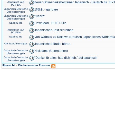
Japanisch auf
neuer Online Vokabeltrainer Japanisch - Deutsch für JLPT
PC/PDA
Japanisch-Deutsche
頑張れ - ganbare
Übersetzungen
Japanisch-Deutsche
"Nani?"
Übersetzungen
wadoku.de
Download - EDICT File
Japanisch auf
Japanischen Text schreiben
PC/PDA
wadoku.de
Von Wadoku zu Dokuwa (Deutsch-Japanisches Wörterbu
Off-Topic/Sonstiges
Japanisches Radio hören
Japanisch-Deutsche
Nickname (Usernamen)
Übersetzungen
Japanisch-Deutsche
"Danke für alles, hab dich lieb." auf japanisch
Übersetzungen
»
Übersicht
Die heissesten Themen