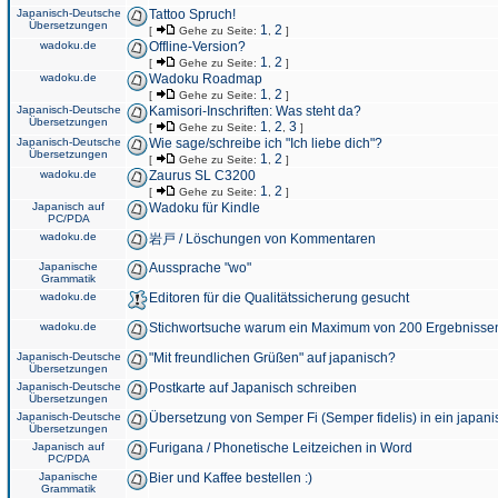
Japanisch-Deutsche
Tattoo Spruch!
Übersetzungen
1
2
[
Gehe zu Seite:
,
]
wadoku.de
Offline-Version?
1
2
[
Gehe zu Seite:
,
]
wadoku.de
Wadoku Roadmap
1
2
[
Gehe zu Seite:
,
]
Japanisch-Deutsche
Kamisori-Inschriften: Was steht da?
Übersetzungen
1
2
3
[
Gehe zu Seite:
,
,
]
Japanisch-Deutsche
Wie sage/schreibe ich "Ich liebe dich"?
Übersetzungen
1
2
[
Gehe zu Seite:
,
]
wadoku.de
Zaurus SL C3200
1
2
[
Gehe zu Seite:
,
]
Japanisch auf
Wadoku für Kindle
PC/PDA
wadoku.de
岩戸 / Löschungen von Kommentaren
Japanische
Aussprache "wo"
Grammatik
wadoku.de
Editoren für die Qualitätssicherung gesucht
wadoku.de
Stichwortsuche warum ein Maximum von 200 Ergebnisse
Japanisch-Deutsche
"Mit freundlichen Grüßen" auf japanisch?
Übersetzungen
Japanisch-Deutsche
Postkarte auf Japanisch schreiben
Übersetzungen
Japanisch-Deutsche
Übersetzung von Semper Fi (Semper fidelis) in ein japani
Übersetzungen
Japanisch auf
Furigana / Phonetische Leitzeichen in Word
PC/PDA
Japanische
Bier und Kaffee bestellen :)
Grammatik