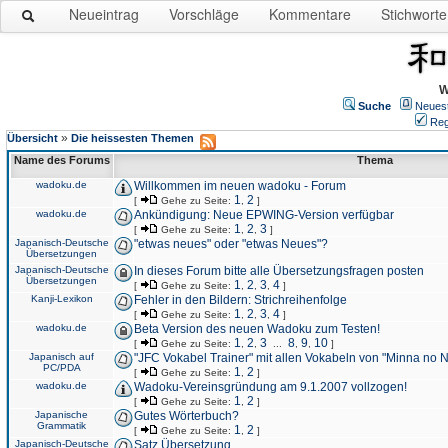
Neueintrag
Vorschläge
Kommentare
Stichworte
W
Suche
Neues
Reg
»
Übersicht
Die heissesten Themen
Name des Forums
Thema
wadoku.de
Willkommen im neuen wadoku - Forum
1
2
[
Gehe zu Seite:
,
]
wadoku.de
Ankündigung: Neue EPWING-Version verfügbar
1
2
3
[
Gehe zu Seite:
,
,
]
Japanisch-Deutsche
"etwas neues" oder "etwas Neues"?
Übersetzungen
Japanisch-Deutsche
In dieses Forum bitte alle Übersetzungsfragen posten
Übersetzungen
1
2
3
4
[
Gehe zu Seite:
,
,
,
]
Kanji-Lexikon
Fehler in den Bildern: Strichreihenfolge
1
2
3
4
[
Gehe zu Seite:
,
,
,
]
wadoku.de
Beta Version des neuen Wadoku zum Testen!
1
2
3
8
9
10
[
Gehe zu Seite:
,
,
...
,
,
]
Japanisch auf
"JFC Vokabel Trainer" mit allen Vokabeln von "Minna no 
PC/PDA
1
2
[
Gehe zu Seite:
,
]
wadoku.de
Wadoku-Vereinsgründung am 9.1.2007 vollzogen!
1
2
[
Gehe zu Seite:
,
]
Japanische
Gutes Wörterbuch?
Grammatik
1
2
[
Gehe zu Seite:
,
]
Japanisch-Deutsche
Satz Übersetzung