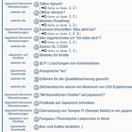
Japanisch-Deutsche
Tattoo Spruch!
Übersetzungen
1
2
[
Gehe zu Seite:
,
]
wadoku.de
Offline-Version?
1
2
[
Gehe zu Seite:
,
]
wadoku.de
Wadoku Roadmap
1
2
[
Gehe zu Seite:
,
]
Japanisch-Deutsche
Kamisori-Inschriften: Was steht da?
Übersetzungen
1
2
3
[
Gehe zu Seite:
,
,
]
Japanisch-Deutsche
Wie sage/schreibe ich "Ich liebe dich"?
Übersetzungen
1
2
[
Gehe zu Seite:
,
]
wadoku.de
Zaurus SL C3200
1
2
[
Gehe zu Seite:
,
]
Japanisch auf
Wadoku für Kindle
PC/PDA
wadoku.de
岩戸 / Löschungen von Kommentaren
Japanische
Aussprache "wo"
Grammatik
wadoku.de
Editoren für die Qualitätssicherung gesucht
wadoku.de
Stichwortsuche warum ein Maximum von 200 Ergebnisse
Japanisch-Deutsche
"Mit freundlichen Grüßen" auf japanisch?
Übersetzungen
Japanisch-Deutsche
Postkarte auf Japanisch schreiben
Übersetzungen
Japanisch-Deutsche
Übersetzung von Semper Fi (Semper fidelis) in ein japani
Übersetzungen
Japanisch auf
Furigana / Phonetische Leitzeichen in Word
PC/PDA
Japanische
Bier und Kaffee bestellen :)
Grammatik