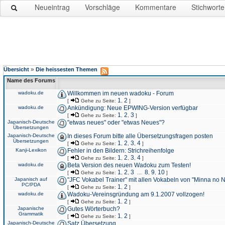
Neueintrag
Vorschläge
Kommentare
Stichworte
»
Übersicht
Die heissesten Themen
Name des Forums
wadoku.de
Willkommen im neuen wadoku - Forum
1
2
[
Gehe zu Seite:
,
]
wadoku.de
Ankündigung: Neue EPWING-Version verfügbar
1
2
3
[
Gehe zu Seite:
,
,
]
Japanisch-Deutsche
"etwas neues" oder "etwas Neues"?
Übersetzungen
Japanisch-Deutsche
In dieses Forum bitte alle Übersetzungsfragen posten
Übersetzungen
1
2
3
4
[
Gehe zu Seite:
,
,
,
]
Kanji-Lexikon
Fehler in den Bildern: Strichreihenfolge
1
2
3
4
[
Gehe zu Seite:
,
,
,
]
wadoku.de
Beta Version des neuen Wadoku zum Testen!
1
2
3
8
9
10
[
Gehe zu Seite:
,
,
...
,
,
]
Japanisch auf
"JFC Vokabel Trainer" mit allen Vokabeln von "Minna no 
PC/PDA
1
2
[
Gehe zu Seite:
,
]
wadoku.de
Wadoku-Vereinsgründung am 9.1.2007 vollzogen!
1
2
[
Gehe zu Seite:
,
]
Japanische
Gutes Wörterbuch?
Grammatik
1
2
[
Gehe zu Seite:
,
]
Japanisch-Deutsche
Satz Übersetzung