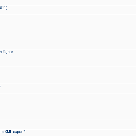
2011)
erfügbar
)
 im XML export?