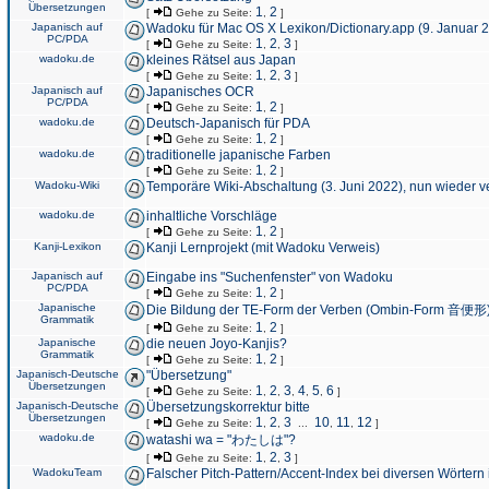
Übersetzungen
1
2
[
Gehe zu Seite:
,
]
Japanisch auf
Wadoku für Mac OS X Lexikon/Dictionary.app (9. Januar 
PC/PDA
1
2
3
[
Gehe zu Seite:
,
,
]
wadoku.de
kleines Rätsel aus Japan
1
2
3
[
Gehe zu Seite:
,
,
]
Japanisch auf
Japanisches OCR
PC/PDA
1
2
[
Gehe zu Seite:
,
]
wadoku.de
Deutsch-Japanisch für PDA
1
2
[
Gehe zu Seite:
,
]
wadoku.de
traditionelle japanische Farben
1
2
[
Gehe zu Seite:
,
]
Wadoku-Wiki
Temporäre Wiki-Abschaltung (3. Juni 2022), nun wieder v
wadoku.de
inhaltliche Vorschläge
1
2
[
Gehe zu Seite:
,
]
Kanji-Lexikon
Kanji Lernprojekt (mit Wadoku Verweis)
Japanisch auf
Eingabe ins "Suchenfenster" von Wadoku
PC/PDA
1
2
[
Gehe zu Seite:
,
]
Japanische
Die Bildung der TE-Form der Verben (Ombin-Form 音便形
Grammatik
1
2
[
Gehe zu Seite:
,
]
Japanische
die neuen Joyo-Kanjis?
Grammatik
1
2
[
Gehe zu Seite:
,
]
Japanisch-Deutsche
"Übersetzung"
Übersetzungen
1
2
3
4
5
6
[
Gehe zu Seite:
,
,
,
,
,
]
Japanisch-Deutsche
Übersetzungskorrektur bitte
Übersetzungen
1
2
3
10
11
12
[
Gehe zu Seite:
,
,
...
,
,
]
wadoku.de
watashi wa = "わたしは"?
1
2
3
[
Gehe zu Seite:
,
,
]
WadokuTeam
Falscher Pitch-Pattern/Accent-Index bei diversen Wörtern