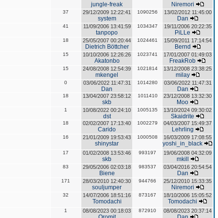
jungle-freak
Niremori
37
29/12/2009 12:22:41
1090256
13/02/2012 11:45:00
system
Dan
41
11/09/2006 13:41:59
1034347
19/11/2006 20:22:35
tanpopo
PiLLe
18
25/05/2007 00:20:44
1024461
15/09/2011 17:14:54
Dietrich Böttcher
Bernd
15
10/10/2006 12:26:26
1023741
17/01/2007 01:49:03
Akatonbo
FreakRob
15
24/08/2008 12:54:39
1021814
13/12/2008 23:38:25
mkengel
milay
0
03/06/2022 11:47:31
1014280
03/06/2022 11:47:31
Dan
Dan
18
13/04/2007 23:58:12
1011410
23/12/2008 13:32:30
skb
Moo
1
10/08/2022 00:24:10
1005135
13/10/2024 09:30:02
dst
Skaidrite
18
02/02/2007 17:13:40
1002279
04/03/2007 15:49:37
Carido
Lehrling
16
21/01/2009 19:53:43
1000508
16/03/2009 17:08:55
shinystar
yoshi_in_black
17
01/02/2008 13:53:46
993197
19/06/2008 04:32:09
skb
mkill
83
29/05/2006 02:03:18
983537
03/04/2016 20:54:54
Biene
Dan
171
28/03/2010 12:40:30
944766
25/12/2010 15:33:35
souljumper
Niremori
32
14/07/2006 18:51:16
873167
18/10/2006 15:05:52
Tomodachi
Tomodachi
1
08/08/2023 00:18:03
872910
08/08/2023 20:37:14
Oromit
Dan