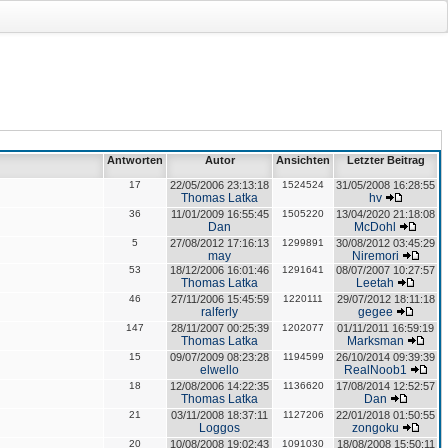
Antworten
Autor
Ansichten
Letzter Beitrag
17
22/05/2006 23:13:18
1524524
31/05/2008 16:28:55
Thomas Latka
hv
36
11/01/2009 16:55:45
1505220
13/04/2020 21:18:08
Dan
McDohl
5
27/08/2012 17:16:13
1299891
30/08/2012 03:45:29
may
Niremori
53
18/12/2006 16:01:46
1291641
08/07/2007 10:27:57
Thomas Latka
Leetah
46
27/11/2006 15:45:59
1220111
29/07/2012 18:11:18
ralferly
gegee
147
28/11/2007 00:25:39
1202077
01/11/2011 16:59:19
Thomas Latka
Marksman
15
09/07/2009 08:23:28
1194599
26/10/2014 09:39:39
elwello
RealNoob1
18
12/08/2006 14:22:35
1136620
17/08/2014 12:52:57
Thomas Latka
Dan
21
03/11/2008 18:37:11
1127206
22/01/2018 01:50:55
Loggos
zongoku
20
10/08/2008 19:02:43
1091030
18/08/2008 15:50:11