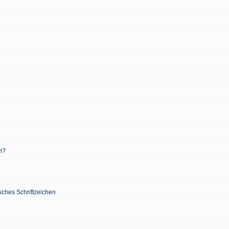
n?
sches Schriftzeichen