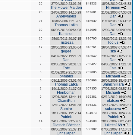
26
27/04/2010 23:01:26
848533
18/08/2010 03:48:33
The Flower Maiden
Niremori
28
24/07/2006 14:10:29
847681
21/02/2008 07:33:09
Anonymous
Dan
21
10/06/2006 11:15:05
845932
11/11/2012 16:41:12
Thomas Latka
Dan
39
06/03/2013 00:54:08
842095
12/02/2016 06:09:50
Kamisori
Dan
15
25/01/2011 20:07:15
816795
26/02/2011 12:31:49
Tristezza
Todius
17
20/06/2006 23:05:04
816761
26/04/2007 07:32:47
gegee
skb
2
04/07/2022 19:21:29
813542
23/02/2023 16:58:56
Dan
Dan
2
03/05/2022 20:31:51
765427
04/05/2022 17:21:38
Este
Este
3
01/09/2019 21:38:35
732085
12/07/2025 09:22:53
b4mbus
Michaelr
6
09/11/2006 03:01:40
730996
26/07/2009 15:45:27
Thomas Latka
ShinichiHara
2
19/11/2020 21:37:08
667355
17/07/2025 08:57:31
Floriboman
Michaelr
9
12/01/2008 13:44:14
655381
02/12/2012 16:00:59
OkamiKun
olafson
2
12/10/2022 13:01:38
636431
12/09/2025 20:06:51
Sumire
suboceva
4
18/06/2007 19:12:14
604073
19/06/2007 10:43:26
Patrick
Patrick
14
24/05/2007 23:58:05
594508
28/06/2007 00:12:42
Dietrich Böttcher
Julietta169
5
06/08/2007 21:37:13
588302
07/08/2007 17:13:51
ChrisJapan
ChrisJapan