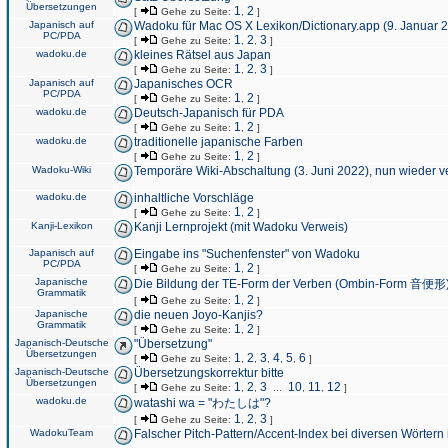
Übersetzungen
1
2
[
Gehe zu Seite:
,
]
Japanisch auf
Wadoku für Mac OS X Lexikon/Dictionary.app (9. Januar 
PC/PDA
1
2
3
[
Gehe zu Seite:
,
,
]
wadoku.de
kleines Rätsel aus Japan
1
2
3
[
Gehe zu Seite:
,
,
]
Japanisch auf
Japanisches OCR
PC/PDA
1
2
[
Gehe zu Seite:
,
]
wadoku.de
Deutsch-Japanisch für PDA
1
2
[
Gehe zu Seite:
,
]
wadoku.de
traditionelle japanische Farben
1
2
[
Gehe zu Seite:
,
]
Wadoku-Wiki
Temporäre Wiki-Abschaltung (3. Juni 2022), nun wieder v
wadoku.de
inhaltliche Vorschläge
1
2
[
Gehe zu Seite:
,
]
Kanji-Lexikon
Kanji Lernprojekt (mit Wadoku Verweis)
Japanisch auf
Eingabe ins "Suchenfenster" von Wadoku
PC/PDA
1
2
[
Gehe zu Seite:
,
]
Japanische
Die Bildung der TE-Form der Verben (Ombin-Form 音便形
Grammatik
1
2
[
Gehe zu Seite:
,
]
Japanische
die neuen Joyo-Kanjis?
Grammatik
1
2
[
Gehe zu Seite:
,
]
Japanisch-Deutsche
"Übersetzung"
Übersetzungen
1
2
3
4
5
6
[
Gehe zu Seite:
,
,
,
,
,
]
Japanisch-Deutsche
Übersetzungskorrektur bitte
Übersetzungen
1
2
3
10
11
12
[
Gehe zu Seite:
,
,
...
,
,
]
wadoku.de
watashi wa = "わたしは"?
1
2
3
[
Gehe zu Seite:
,
,
]
WadokuTeam
Falscher Pitch-Pattern/Accent-Index bei diversen Wörtern