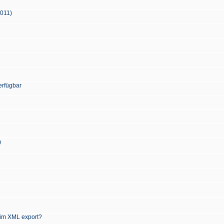
2011)
erfügbar
)
 im XML export?