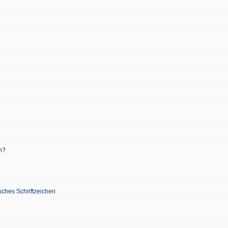
n?
sches Schriftzeichen