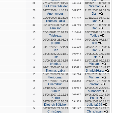
26
27/04/2010 23:01:26
848184
18/08/2010 03:48:33
The Flower Maiden
Niremori
28
24/07/2006 14:10:29
847337
21/02/2008 07:33:09
Anonymous
Dan
21
10/06/2006 11:15:05
845495
11/11/2012 16:41:12
Thomas Latka
Dan
39
06/03/2013 00:54:08
841746
12/02/2016 06:09:50
Kamisori
Dan
15
25/01/2011 20:07:15
816444
26/02/2011 12:31:49
Tristezza
Todius
17
20/06/2006 23:05:04
816416
26/04/2007 07:32:47
gegee
skb
2
04/07/2022 19:21:29
813135
23/02/2023 16:58:56
Dan
Dan
2
03/05/2022 20:31:51
765043
04/05/2022 17:21:38
Este
Este
3
01/09/2019 21:38:35
731672
12/07/2025 09:22:53
b4mbus
Michaelr
6
09/11/2006 03:01:40
730821
26/07/2009 15:45:27
Thomas Latka
ShinichiHara
2
19/11/2020 21:37:08
666714
17/07/2025 08:57:31
Floriboman
Michaelr
9
12/01/2008 13:44:14
655242
02/12/2012 16:00:59
OkamiKun
olafson
2
12/10/2022 13:01:38
635684
12/09/2025 20:06:51
Sumire
suboceva
4
18/06/2007 19:12:14
603937
19/06/2007 10:43:26
Patrick
Patrick
14
24/05/2007 23:58:05
594363
28/06/2007 00:12:42
Dietrich Böttcher
Julietta169
5
06/08/2007 21:37:13
588172
07/08/2007 17:13:51
ChrisJapan
ChrisJapan