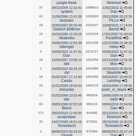
jungle-freak
Niremori
37
29/12/2009 12:22:41
1089813
13/02/2012 11:45:00
system
Dan
41
11/09/2006 13:41:59
1033926
19/11/2006 20:22:35
tanpopo
PiLLe
18
25/05/2007 00:20:44
1024107
15/09/2011 17:14:54
Dietrich Böttcher
Bernd
15
10/10/2006 12:26:26
1023379
17/01/2007 01:49:03
Akatonbo
FreakRob
15
24/08/2008 12:54:39
1021436
13/12/2008 23:38:25
mkengel
milay
0
03/06/2022 11:47:31
1013717
03/06/2022 11:47:31
Dan
Dan
18
13/04/2007 23:58:12
1011054
23/12/2008 13:32:30
skb
Moo
1
10/08/2022 00:24:10
1004580
13/10/2024 09:30:02
dst
Skaidrite
18
02/02/2007 17:13:40
1001950
04/03/2007 15:49:37
Carido
Lehrling
16
21/01/2009 19:53:43
1000175
16/03/2009 17:08:55
shinystar
yoshi_in_black
17
01/02/2008 13:53:46
992829
19/06/2008 04:32:09
skb
mkill
83
29/05/2006 02:03:18
983123
03/04/2016 20:54:54
Biene
Dan
171
28/03/2010 12:40:30
944390
25/12/2010 15:33:35
souljumper
Niremori
32
14/07/2006 18:51:16
872631
18/10/2006 15:05:52
Tomodachi
Tomodachi
1
08/08/2023 00:18:03
872394
08/08/2023 20:37:14
Oromit
Dan