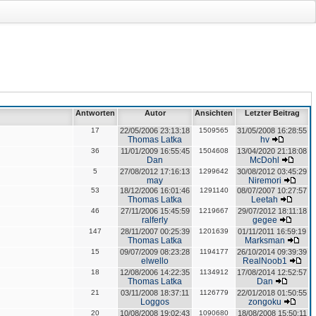
Antworten
Autor
Ansichten
Letzter Beitrag
17
22/05/2006 23:13:18
1509565
31/05/2008 16:28:55
Thomas Latka
hv
36
11/01/2009 16:55:45
1504608
13/04/2020 21:18:08
Dan
McDohl
5
27/08/2012 17:16:13
1299642
30/08/2012 03:45:29
may
Niremori
53
18/12/2006 16:01:46
1291140
08/07/2007 10:27:57
Thomas Latka
Leetah
46
27/11/2006 15:45:59
1219667
29/07/2012 18:11:18
ralferly
gegee
147
28/11/2007 00:25:39
1201639
01/11/2011 16:59:19
Thomas Latka
Marksman
15
09/07/2009 08:23:28
1194177
26/10/2014 09:39:39
elwello
RealNoob1
18
12/08/2006 14:22:35
1134912
17/08/2014 12:52:57
Thomas Latka
Dan
21
03/11/2008 18:37:11
1126779
22/01/2018 01:50:55
Loggos
zongoku
20
10/08/2008 19:02:43
1090680
18/08/2008 15:50:11