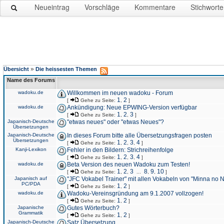
Neueintrag
Vorschläge
Kommentare
Stichworte
»
Übersicht
Die heissesten Themen
Name des Forums
wadoku.de
Willkommen im neuen wadoku - Forum
1
2
[
Gehe zu Seite:
,
]
wadoku.de
Ankündigung: Neue EPWING-Version verfügbar
1
2
3
[
Gehe zu Seite:
,
,
]
Japanisch-Deutsche
"etwas neues" oder "etwas Neues"?
Übersetzungen
Japanisch-Deutsche
In dieses Forum bitte alle Übersetzungsfragen posten
Übersetzungen
1
2
3
4
[
Gehe zu Seite:
,
,
,
]
Kanji-Lexikon
Fehler in den Bildern: Strichreihenfolge
1
2
3
4
[
Gehe zu Seite:
,
,
,
]
wadoku.de
Beta Version des neuen Wadoku zum Testen!
1
2
3
8
9
10
[
Gehe zu Seite:
,
,
...
,
,
]
Japanisch auf
"JFC Vokabel Trainer" mit allen Vokabeln von "Minna no 
PC/PDA
1
2
[
Gehe zu Seite:
,
]
wadoku.de
Wadoku-Vereinsgründung am 9.1.2007 vollzogen!
1
2
[
Gehe zu Seite:
,
]
Japanische
Gutes Wörterbuch?
Grammatik
1
2
[
Gehe zu Seite:
,
]
Japanisch-Deutsche
Satz Übersetzung