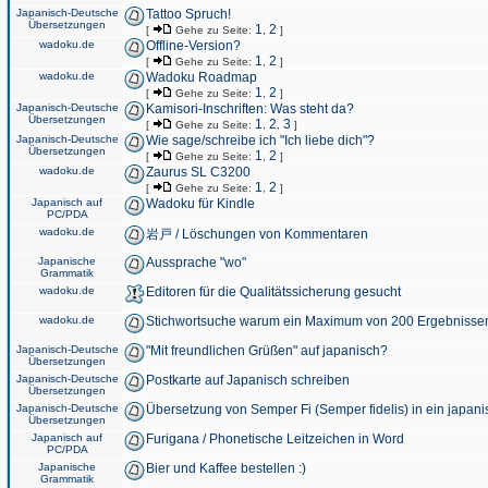
Japanisch-Deutsche
Tattoo Spruch!
Übersetzungen
1
2
[
Gehe zu Seite:
,
]
wadoku.de
Offline-Version?
1
2
[
Gehe zu Seite:
,
]
wadoku.de
Wadoku Roadmap
1
2
[
Gehe zu Seite:
,
]
Japanisch-Deutsche
Kamisori-Inschriften: Was steht da?
Übersetzungen
1
2
3
[
Gehe zu Seite:
,
,
]
Japanisch-Deutsche
Wie sage/schreibe ich "Ich liebe dich"?
Übersetzungen
1
2
[
Gehe zu Seite:
,
]
wadoku.de
Zaurus SL C3200
1
2
[
Gehe zu Seite:
,
]
Japanisch auf
Wadoku für Kindle
PC/PDA
wadoku.de
岩戸 / Löschungen von Kommentaren
Japanische
Aussprache "wo"
Grammatik
wadoku.de
Editoren für die Qualitätssicherung gesucht
wadoku.de
Stichwortsuche warum ein Maximum von 200 Ergebnisse
Japanisch-Deutsche
"Mit freundlichen Grüßen" auf japanisch?
Übersetzungen
Japanisch-Deutsche
Postkarte auf Japanisch schreiben
Übersetzungen
Japanisch-Deutsche
Übersetzung von Semper Fi (Semper fidelis) in ein japani
Übersetzungen
Japanisch auf
Furigana / Phonetische Leitzeichen in Word
PC/PDA
Japanische
Bier und Kaffee bestellen :)
Grammatik