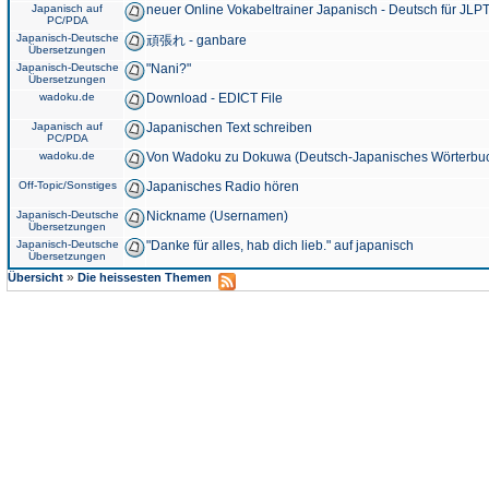
Japanisch auf
neuer Online Vokabeltrainer Japanisch - Deutsch für JLPT
PC/PDA
Japanisch-Deutsche
頑張れ - ganbare
Übersetzungen
Japanisch-Deutsche
"Nani?"
Übersetzungen
wadoku.de
Download - EDICT File
Japanisch auf
Japanischen Text schreiben
PC/PDA
wadoku.de
Von Wadoku zu Dokuwa (Deutsch-Japanisches Wörterbu
Off-Topic/Sonstiges
Japanisches Radio hören
Japanisch-Deutsche
Nickname (Usernamen)
Übersetzungen
Japanisch-Deutsche
"Danke für alles, hab dich lieb." auf japanisch
Übersetzungen
»
Übersicht
Die heissesten Themen