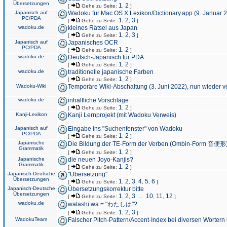
Übersetzungen
1
2
[
Gehe zu Seite:
,
]
Japanisch auf
Wadoku für Mac OS X Lexikon/Dictionary.app (9. Januar 
PC/PDA
1
2
3
[
Gehe zu Seite:
,
,
]
wadoku.de
kleines Rätsel aus Japan
1
2
3
[
Gehe zu Seite:
,
,
]
Japanisch auf
Japanisches OCR
PC/PDA
1
2
[
Gehe zu Seite:
,
]
wadoku.de
Deutsch-Japanisch für PDA
1
2
[
Gehe zu Seite:
,
]
wadoku.de
traditionelle japanische Farben
1
2
[
Gehe zu Seite:
,
]
Wadoku-Wiki
Temporäre Wiki-Abschaltung (3. Juni 2022), nun wieder v
wadoku.de
inhaltliche Vorschläge
1
2
[
Gehe zu Seite:
,
]
Kanji-Lexikon
Kanji Lernprojekt (mit Wadoku Verweis)
Japanisch auf
Eingabe ins "Suchenfenster" von Wadoku
PC/PDA
1
2
[
Gehe zu Seite:
,
]
Japanische
Die Bildung der TE-Form der Verben (Ombin-Form 音便形
Grammatik
1
2
[
Gehe zu Seite:
,
]
Japanische
die neuen Joyo-Kanjis?
Grammatik
1
2
[
Gehe zu Seite:
,
]
Japanisch-Deutsche
"Übersetzung"
Übersetzungen
1
2
3
4
5
6
[
Gehe zu Seite:
,
,
,
,
,
]
Japanisch-Deutsche
Übersetzungskorrektur bitte
Übersetzungen
1
2
3
10
11
12
[
Gehe zu Seite:
,
,
...
,
,
]
wadoku.de
watashi wa = "わたしは"?
1
2
3
[
Gehe zu Seite:
,
,
]
WadokuTeam
Falscher Pitch-Pattern/Accent-Index bei diversen Wörtern