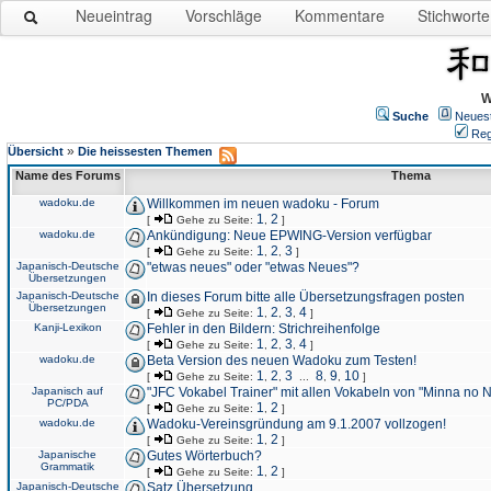
Neueintrag
Vorschläge
Kommentare
Stichworte
W
Suche
Neues
Reg
»
Übersicht
Die heissesten Themen
Name des Forums
Thema
wadoku.de
Willkommen im neuen wadoku - Forum
1
2
[
Gehe zu Seite:
,
]
wadoku.de
Ankündigung: Neue EPWING-Version verfügbar
1
2
3
[
Gehe zu Seite:
,
,
]
Japanisch-Deutsche
"etwas neues" oder "etwas Neues"?
Übersetzungen
Japanisch-Deutsche
In dieses Forum bitte alle Übersetzungsfragen posten
Übersetzungen
1
2
3
4
[
Gehe zu Seite:
,
,
,
]
Kanji-Lexikon
Fehler in den Bildern: Strichreihenfolge
1
2
3
4
[
Gehe zu Seite:
,
,
,
]
wadoku.de
Beta Version des neuen Wadoku zum Testen!
1
2
3
8
9
10
[
Gehe zu Seite:
,
,
...
,
,
]
Japanisch auf
"JFC Vokabel Trainer" mit allen Vokabeln von "Minna no 
PC/PDA
1
2
[
Gehe zu Seite:
,
]
wadoku.de
Wadoku-Vereinsgründung am 9.1.2007 vollzogen!
1
2
[
Gehe zu Seite:
,
]
Japanische
Gutes Wörterbuch?
Grammatik
1
2
[
Gehe zu Seite:
,
]
Japanisch-Deutsche
Satz Übersetzung