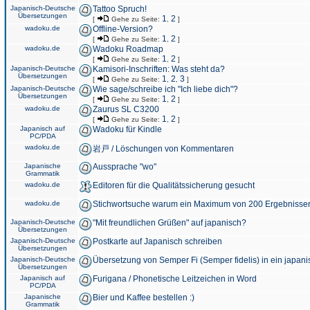
Japanisch-Deutsche
Tattoo Spruch!
Übersetzungen
1
2
[
Gehe zu Seite:
,
]
wadoku.de
Offline-Version?
1
2
[
Gehe zu Seite:
,
]
wadoku.de
Wadoku Roadmap
1
2
[
Gehe zu Seite:
,
]
Japanisch-Deutsche
Kamisori-Inschriften: Was steht da?
Übersetzungen
1
2
3
[
Gehe zu Seite:
,
,
]
Japanisch-Deutsche
Wie sage/schreibe ich "Ich liebe dich"?
Übersetzungen
1
2
[
Gehe zu Seite:
,
]
wadoku.de
Zaurus SL C3200
1
2
[
Gehe zu Seite:
,
]
Japanisch auf
Wadoku für Kindle
PC/PDA
wadoku.de
岩戸 / Löschungen von Kommentaren
Japanische
Aussprache "wo"
Grammatik
wadoku.de
Editoren für die Qualitätssicherung gesucht
wadoku.de
Stichwortsuche warum ein Maximum von 200 Ergebnisse
Japanisch-Deutsche
"Mit freundlichen Grüßen" auf japanisch?
Übersetzungen
Japanisch-Deutsche
Postkarte auf Japanisch schreiben
Übersetzungen
Japanisch-Deutsche
Übersetzung von Semper Fi (Semper fidelis) in ein japani
Übersetzungen
Japanisch auf
Furigana / Phonetische Leitzeichen in Word
PC/PDA
Japanische
Bier und Kaffee bestellen :)
Grammatik