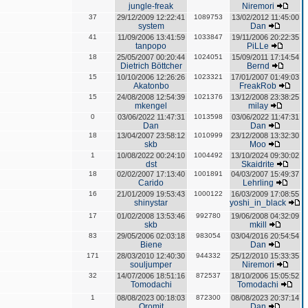
jungle-freak
Niremori
37
29/12/2009 12:22:41
1089753
13/02/2012 11:45:00
system
Dan
41
11/09/2006 13:41:59
1033847
19/11/2006 20:22:35
tanpopo
PiLLe
18
25/05/2007 00:20:44
1024051
15/09/2011 17:14:54
Dietrich Böttcher
Bernd
15
10/10/2006 12:26:26
1023321
17/01/2007 01:49:03
Akatonbo
FreakRob
15
24/08/2008 12:54:39
1021376
13/12/2008 23:38:25
mkengel
milay
0
03/06/2022 11:47:31
1013598
03/06/2022 11:47:31
Dan
Dan
18
13/04/2007 23:58:12
1010999
23/12/2008 13:32:30
skb
Moo
1
10/08/2022 00:24:10
1004492
13/10/2024 09:30:02
dst
Skaidrite
18
02/02/2007 17:13:40
1001891
04/03/2007 15:49:37
Carido
Lehrling
16
21/01/2009 19:53:43
1000122
16/03/2009 17:08:55
shinystar
yoshi_in_black
17
01/02/2008 13:53:46
992780
19/06/2008 04:32:09
skb
mkill
83
29/05/2006 02:03:18
983054
03/04/2016 20:54:54
Biene
Dan
171
28/03/2010 12:40:30
944332
25/12/2010 15:33:35
souljumper
Niremori
32
14/07/2006 18:51:16
872537
18/10/2006 15:05:52
Tomodachi
Tomodachi
1
08/08/2023 00:18:03
872300
08/08/2023 20:37:14
Oromit
Dan