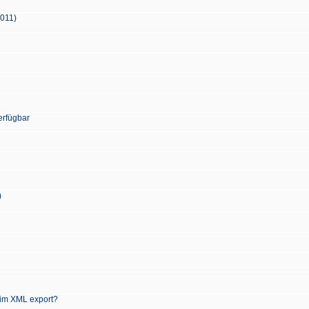
2011)
erfügbar
)
 im XML export?