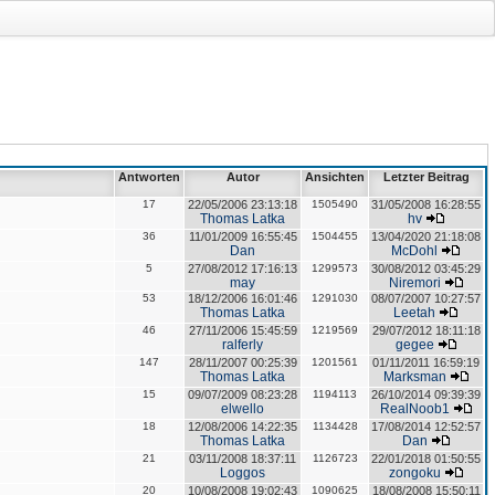
Antworten
Autor
Ansichten
Letzter Beitrag
17
22/05/2006 23:13:18
1505490
31/05/2008 16:28:55
Thomas Latka
hv
36
11/01/2009 16:55:45
1504455
13/04/2020 21:18:08
Dan
McDohl
5
27/08/2012 17:16:13
1299573
30/08/2012 03:45:29
may
Niremori
53
18/12/2006 16:01:46
1291030
08/07/2007 10:27:57
Thomas Latka
Leetah
46
27/11/2006 15:45:59
1219569
29/07/2012 18:11:18
ralferly
gegee
147
28/11/2007 00:25:39
1201561
01/11/2011 16:59:19
Thomas Latka
Marksman
15
09/07/2009 08:23:28
1194113
26/10/2014 09:39:39
elwello
RealNoob1
18
12/08/2006 14:22:35
1134428
17/08/2014 12:52:57
Thomas Latka
Dan
21
03/11/2008 18:37:11
1126723
22/01/2018 01:50:55
Loggos
zongoku
20
10/08/2008 19:02:43
1090625
18/08/2008 15:50:11