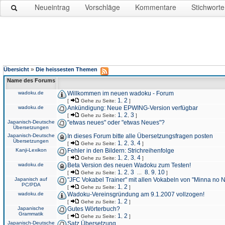
Neueintrag
Vorschläge
Kommentare
Stichworte
»
Übersicht
Die heissesten Themen
Name des Forums
wadoku.de
Willkommen im neuen wadoku - Forum
1
2
[
Gehe zu Seite:
,
]
wadoku.de
Ankündigung: Neue EPWING-Version verfügbar
1
2
3
[
Gehe zu Seite:
,
,
]
Japanisch-Deutsche
"etwas neues" oder "etwas Neues"?
Übersetzungen
Japanisch-Deutsche
In dieses Forum bitte alle Übersetzungsfragen posten
Übersetzungen
1
2
3
4
[
Gehe zu Seite:
,
,
,
]
Kanji-Lexikon
Fehler in den Bildern: Strichreihenfolge
1
2
3
4
[
Gehe zu Seite:
,
,
,
]
wadoku.de
Beta Version des neuen Wadoku zum Testen!
1
2
3
8
9
10
[
Gehe zu Seite:
,
,
...
,
,
]
Japanisch auf
"JFC Vokabel Trainer" mit allen Vokabeln von "Minna no 
PC/PDA
1
2
[
Gehe zu Seite:
,
]
wadoku.de
Wadoku-Vereinsgründung am 9.1.2007 vollzogen!
1
2
[
Gehe zu Seite:
,
]
Japanische
Gutes Wörterbuch?
Grammatik
1
2
[
Gehe zu Seite:
,
]
Japanisch-Deutsche
Satz Übersetzung