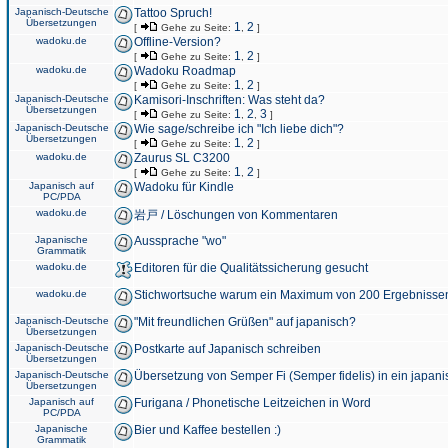
Japanisch-Deutsche
Tattoo Spruch!
Übersetzungen
1
2
[
Gehe zu Seite:
,
]
wadoku.de
Offline-Version?
1
2
[
Gehe zu Seite:
,
]
wadoku.de
Wadoku Roadmap
1
2
[
Gehe zu Seite:
,
]
Japanisch-Deutsche
Kamisori-Inschriften: Was steht da?
Übersetzungen
1
2
3
[
Gehe zu Seite:
,
,
]
Japanisch-Deutsche
Wie sage/schreibe ich "Ich liebe dich"?
Übersetzungen
1
2
[
Gehe zu Seite:
,
]
wadoku.de
Zaurus SL C3200
1
2
[
Gehe zu Seite:
,
]
Japanisch auf
Wadoku für Kindle
PC/PDA
wadoku.de
岩戸 / Löschungen von Kommentaren
Japanische
Aussprache "wo"
Grammatik
wadoku.de
Editoren für die Qualitätssicherung gesucht
wadoku.de
Stichwortsuche warum ein Maximum von 200 Ergebnisse
Japanisch-Deutsche
"Mit freundlichen Grüßen" auf japanisch?
Übersetzungen
Japanisch-Deutsche
Postkarte auf Japanisch schreiben
Übersetzungen
Japanisch-Deutsche
Übersetzung von Semper Fi (Semper fidelis) in ein japani
Übersetzungen
Japanisch auf
Furigana / Phonetische Leitzeichen in Word
PC/PDA
Japanische
Bier und Kaffee bestellen :)
Grammatik