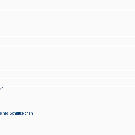
n?
sches Schriftzeichen