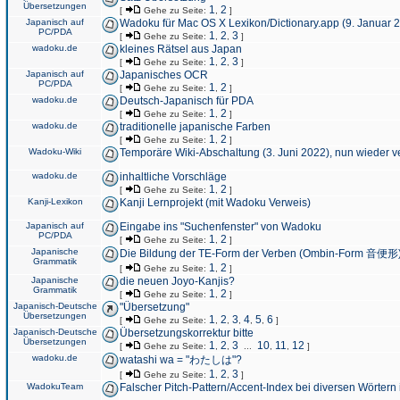
Übersetzungen
1
2
[
Gehe zu Seite:
,
]
Japanisch auf
Wadoku für Mac OS X Lexikon/Dictionary.app (9. Januar 
PC/PDA
1
2
3
[
Gehe zu Seite:
,
,
]
wadoku.de
kleines Rätsel aus Japan
1
2
3
[
Gehe zu Seite:
,
,
]
Japanisch auf
Japanisches OCR
PC/PDA
1
2
[
Gehe zu Seite:
,
]
wadoku.de
Deutsch-Japanisch für PDA
1
2
[
Gehe zu Seite:
,
]
wadoku.de
traditionelle japanische Farben
1
2
[
Gehe zu Seite:
,
]
Wadoku-Wiki
Temporäre Wiki-Abschaltung (3. Juni 2022), nun wieder v
wadoku.de
inhaltliche Vorschläge
1
2
[
Gehe zu Seite:
,
]
Kanji-Lexikon
Kanji Lernprojekt (mit Wadoku Verweis)
Japanisch auf
Eingabe ins "Suchenfenster" von Wadoku
PC/PDA
1
2
[
Gehe zu Seite:
,
]
Japanische
Die Bildung der TE-Form der Verben (Ombin-Form 音便形
Grammatik
1
2
[
Gehe zu Seite:
,
]
Japanische
die neuen Joyo-Kanjis?
Grammatik
1
2
[
Gehe zu Seite:
,
]
Japanisch-Deutsche
"Übersetzung"
Übersetzungen
1
2
3
4
5
6
[
Gehe zu Seite:
,
,
,
,
,
]
Japanisch-Deutsche
Übersetzungskorrektur bitte
Übersetzungen
1
2
3
10
11
12
[
Gehe zu Seite:
,
,
...
,
,
]
wadoku.de
watashi wa = "わたしは"?
1
2
3
[
Gehe zu Seite:
,
,
]
WadokuTeam
Falscher Pitch-Pattern/Accent-Index bei diversen Wörtern