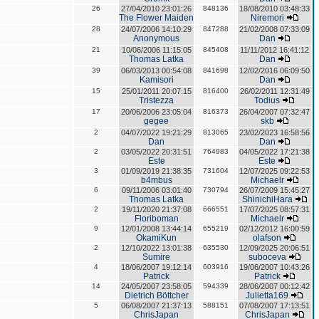
26
27/04/2010 23:01:26
848136
18/08/2010 03:48:33
The Flower Maiden
Niremori
28
24/07/2006 14:10:29
847288
21/02/2008 07:33:09
Anonymous
Dan
21
10/06/2006 11:15:05
845408
11/11/2012 16:41:12
Thomas Latka
Dan
39
06/03/2013 00:54:08
841698
12/02/2016 06:09:50
Kamisori
Dan
15
25/01/2011 20:07:15
816400
26/02/2011 12:31:49
Tristezza
Todius
17
20/06/2006 23:05:04
816373
26/04/2007 07:32:47
gegee
skb
2
04/07/2022 19:21:29
813065
23/02/2023 16:58:56
Dan
Dan
2
03/05/2022 20:31:51
764983
04/05/2022 17:21:38
Este
Este
3
01/09/2019 21:38:35
731604
12/07/2025 09:22:53
b4mbus
Michaelr
6
09/11/2006 03:01:40
730794
26/07/2009 15:45:27
Thomas Latka
ShinichiHara
2
19/11/2020 21:37:08
666551
17/07/2025 08:57:31
Floriboman
Michaelr
9
12/01/2008 13:44:14
655219
02/12/2012 16:00:59
OkamiKun
olafson
2
12/10/2022 13:01:38
635530
12/09/2025 20:06:51
Sumire
suboceva
4
18/06/2007 19:12:14
603916
19/06/2007 10:43:26
Patrick
Patrick
14
24/05/2007 23:58:05
594339
28/06/2007 00:12:42
Dietrich Böttcher
Julietta169
5
06/08/2007 21:37:13
588151
07/08/2007 17:13:51
ChrisJapan
ChrisJapan