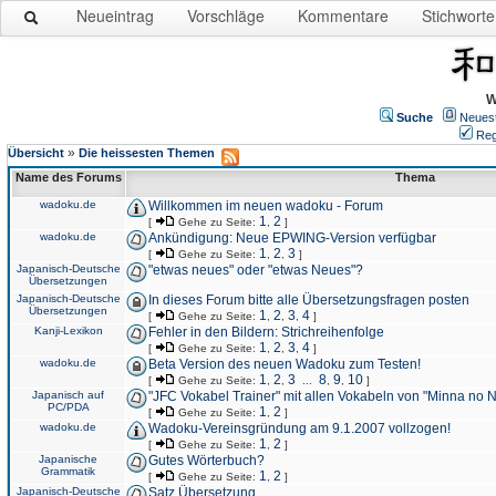
Neueintrag
Vorschläge
Kommentare
Stichworte
W
Suche
Neues
Reg
»
Übersicht
Die heissesten Themen
Name des Forums
Thema
wadoku.de
Willkommen im neuen wadoku - Forum
1
2
[
Gehe zu Seite:
,
]
wadoku.de
Ankündigung: Neue EPWING-Version verfügbar
1
2
3
[
Gehe zu Seite:
,
,
]
Japanisch-Deutsche
"etwas neues" oder "etwas Neues"?
Übersetzungen
Japanisch-Deutsche
In dieses Forum bitte alle Übersetzungsfragen posten
Übersetzungen
1
2
3
4
[
Gehe zu Seite:
,
,
,
]
Kanji-Lexikon
Fehler in den Bildern: Strichreihenfolge
1
2
3
4
[
Gehe zu Seite:
,
,
,
]
wadoku.de
Beta Version des neuen Wadoku zum Testen!
1
2
3
8
9
10
[
Gehe zu Seite:
,
,
...
,
,
]
Japanisch auf
"JFC Vokabel Trainer" mit allen Vokabeln von "Minna no 
PC/PDA
1
2
[
Gehe zu Seite:
,
]
wadoku.de
Wadoku-Vereinsgründung am 9.1.2007 vollzogen!
1
2
[
Gehe zu Seite:
,
]
Japanische
Gutes Wörterbuch?
Grammatik
1
2
[
Gehe zu Seite:
,
]
Japanisch-Deutsche
Satz Übersetzung