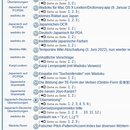
Übersetzungen
1
2
[
Gehe zu Seite:
,
]
Japanisch auf
Wadoku für Mac OS X Lexikon/Dictionary.app (9. Januar 
PC/PDA
1
2
3
[
Gehe zu Seite:
,
,
]
wadoku.de
kleines Rätsel aus Japan
1
2
3
[
Gehe zu Seite:
,
,
]
Japanisch auf
Japanisches OCR
PC/PDA
1
2
[
Gehe zu Seite:
,
]
wadoku.de
Deutsch-Japanisch für PDA
1
2
[
Gehe zu Seite:
,
]
wadoku.de
traditionelle japanische Farben
1
2
[
Gehe zu Seite:
,
]
Wadoku-Wiki
Temporäre Wiki-Abschaltung (3. Juni 2022), nun wieder v
wadoku.de
inhaltliche Vorschläge
1
2
[
Gehe zu Seite:
,
]
Kanji-Lexikon
Kanji Lernprojekt (mit Wadoku Verweis)
Japanisch auf
Eingabe ins "Suchenfenster" von Wadoku
PC/PDA
1
2
[
Gehe zu Seite:
,
]
Japanische
Die Bildung der TE-Form der Verben (Ombin-Form 音便形
Grammatik
1
2
[
Gehe zu Seite:
,
]
Japanische
die neuen Joyo-Kanjis?
Grammatik
1
2
[
Gehe zu Seite:
,
]
Japanisch-Deutsche
"Übersetzung"
Übersetzungen
1
2
3
4
5
6
[
Gehe zu Seite:
,
,
,
,
,
]
Japanisch-Deutsche
Übersetzungskorrektur bitte
Übersetzungen
1
2
3
10
11
12
[
Gehe zu Seite:
,
,
...
,
,
]
wadoku.de
watashi wa = "わたしは"?
1
2
3
[
Gehe zu Seite:
,
,
]
WadokuTeam
Falscher Pitch-Pattern/Accent-Index bei diversen Wörtern