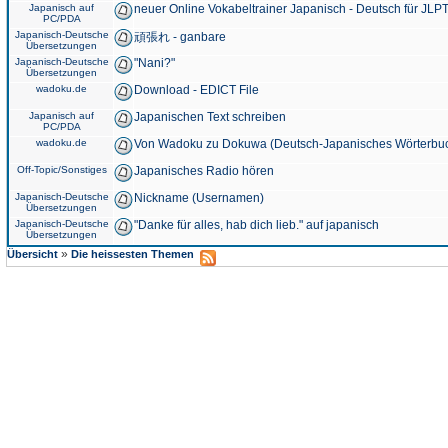
Japanisch auf
neuer Online Vokabeltrainer Japanisch - Deutsch für JLPT
PC/PDA
Japanisch-Deutsche
頑張れ - ganbare
Übersetzungen
Japanisch-Deutsche
"Nani?"
Übersetzungen
wadoku.de
Download - EDICT File
Japanisch auf
Japanischen Text schreiben
PC/PDA
wadoku.de
Von Wadoku zu Dokuwa (Deutsch-Japanisches Wörterbu
Off-Topic/Sonstiges
Japanisches Radio hören
Japanisch-Deutsche
Nickname (Usernamen)
Übersetzungen
Japanisch-Deutsche
"Danke für alles, hab dich lieb." auf japanisch
Übersetzungen
»
Übersicht
Die heissesten Themen