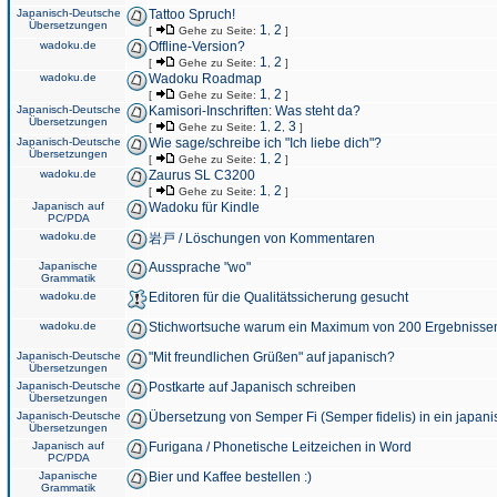
Japanisch-Deutsche
Tattoo Spruch!
Übersetzungen
1
2
[
Gehe zu Seite:
,
]
wadoku.de
Offline-Version?
1
2
[
Gehe zu Seite:
,
]
wadoku.de
Wadoku Roadmap
1
2
[
Gehe zu Seite:
,
]
Japanisch-Deutsche
Kamisori-Inschriften: Was steht da?
Übersetzungen
1
2
3
[
Gehe zu Seite:
,
,
]
Japanisch-Deutsche
Wie sage/schreibe ich "Ich liebe dich"?
Übersetzungen
1
2
[
Gehe zu Seite:
,
]
wadoku.de
Zaurus SL C3200
1
2
[
Gehe zu Seite:
,
]
Japanisch auf
Wadoku für Kindle
PC/PDA
wadoku.de
岩戸 / Löschungen von Kommentaren
Japanische
Aussprache "wo"
Grammatik
wadoku.de
Editoren für die Qualitätssicherung gesucht
wadoku.de
Stichwortsuche warum ein Maximum von 200 Ergebnisse
Japanisch-Deutsche
"Mit freundlichen Grüßen" auf japanisch?
Übersetzungen
Japanisch-Deutsche
Postkarte auf Japanisch schreiben
Übersetzungen
Japanisch-Deutsche
Übersetzung von Semper Fi (Semper fidelis) in ein japani
Übersetzungen
Japanisch auf
Furigana / Phonetische Leitzeichen in Word
PC/PDA
Japanische
Bier und Kaffee bestellen :)
Grammatik