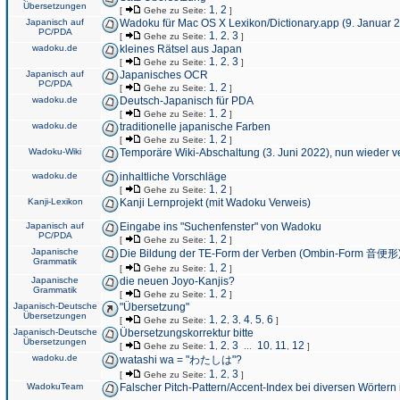
Übersetzungen
1
2
[
Gehe zu Seite:
,
]
Japanisch auf
Wadoku für Mac OS X Lexikon/Dictionary.app (9. Januar 
PC/PDA
1
2
3
[
Gehe zu Seite:
,
,
]
wadoku.de
kleines Rätsel aus Japan
1
2
3
[
Gehe zu Seite:
,
,
]
Japanisch auf
Japanisches OCR
PC/PDA
1
2
[
Gehe zu Seite:
,
]
wadoku.de
Deutsch-Japanisch für PDA
1
2
[
Gehe zu Seite:
,
]
wadoku.de
traditionelle japanische Farben
1
2
[
Gehe zu Seite:
,
]
Wadoku-Wiki
Temporäre Wiki-Abschaltung (3. Juni 2022), nun wieder v
wadoku.de
inhaltliche Vorschläge
1
2
[
Gehe zu Seite:
,
]
Kanji-Lexikon
Kanji Lernprojekt (mit Wadoku Verweis)
Japanisch auf
Eingabe ins "Suchenfenster" von Wadoku
PC/PDA
1
2
[
Gehe zu Seite:
,
]
Japanische
Die Bildung der TE-Form der Verben (Ombin-Form 音便形
Grammatik
1
2
[
Gehe zu Seite:
,
]
Japanische
die neuen Joyo-Kanjis?
Grammatik
1
2
[
Gehe zu Seite:
,
]
Japanisch-Deutsche
"Übersetzung"
Übersetzungen
1
2
3
4
5
6
[
Gehe zu Seite:
,
,
,
,
,
]
Japanisch-Deutsche
Übersetzungskorrektur bitte
Übersetzungen
1
2
3
10
11
12
[
Gehe zu Seite:
,
,
...
,
,
]
wadoku.de
watashi wa = "わたしは"?
1
2
3
[
Gehe zu Seite:
,
,
]
WadokuTeam
Falscher Pitch-Pattern/Accent-Index bei diversen Wörtern