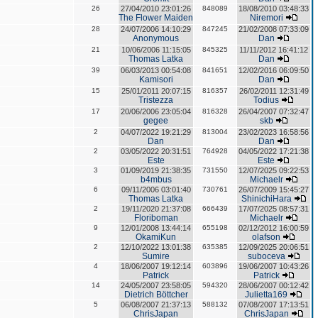
26
27/04/2010 23:01:26
848089
18/08/2010 03:48:33
The Flower Maiden
Niremori
28
24/07/2006 14:10:29
847245
21/02/2008 07:33:09
Anonymous
Dan
21
10/06/2006 11:15:05
845325
11/11/2012 16:41:12
Thomas Latka
Dan
39
06/03/2013 00:54:08
841651
12/02/2016 06:09:50
Kamisori
Dan
15
25/01/2011 20:07:15
816357
26/02/2011 12:31:49
Tristezza
Todius
17
20/06/2006 23:05:04
816328
26/04/2007 07:32:47
gegee
skb
2
04/07/2022 19:21:29
813004
23/02/2023 16:58:56
Dan
Dan
2
03/05/2022 20:31:51
764928
04/05/2022 17:21:38
Este
Este
3
01/09/2019 21:38:35
731550
12/07/2025 09:22:53
b4mbus
Michaelr
6
09/11/2006 03:01:40
730761
26/07/2009 15:45:27
Thomas Latka
ShinichiHara
2
19/11/2020 21:37:08
666439
17/07/2025 08:57:31
Floriboman
Michaelr
9
12/01/2008 13:44:14
655198
02/12/2012 16:00:59
OkamiKun
olafson
2
12/10/2022 13:01:38
635385
12/09/2025 20:06:51
Sumire
suboceva
4
18/06/2007 19:12:14
603896
19/06/2007 10:43:26
Patrick
Patrick
14
24/05/2007 23:58:05
594320
28/06/2007 00:12:42
Dietrich Böttcher
Julietta169
5
06/08/2007 21:37:13
588132
07/08/2007 17:13:51
ChrisJapan
ChrisJapan