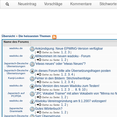
Neueintrag
Vorschläge
Kommentare
Stichworte
»
Übersicht
Die heissesten Themen
Name des Forums
wadoku.de
Ankündigung: Neue EPWING-Version verfügbar
1
2
3
[
Gehe zu Seite:
,
,
]
wadoku.de
Willkommen im neuen wadoku - Forum
1
2
[
Gehe zu Seite:
,
]
Japanisch-Deutsche
"etwas neues" oder "etwas Neues"?
Übersetzungen
Japanisch-Deutsche
In dieses Forum bitte alle Übersetzungsfragen posten
Übersetzungen
1
2
3
4
[
Gehe zu Seite:
,
,
,
]
Kanji-Lexikon
Fehler in den Bildern: Strichreihenfolge
1
2
3
4
[
Gehe zu Seite:
,
,
,
]
wadoku.de
Beta Version des neuen Wadoku zum Testen!
1
2
3
8
9
10
[
Gehe zu Seite:
,
,
...
,
,
]
Japanisch auf
"JFC Vokabel Trainer" mit allen Vokabeln von "Minna no 
PC/PDA
1
2
[
Gehe zu Seite:
,
]
wadoku.de
Wadoku-Vereinsgründung am 9.1.2007 vollzogen!
1
2
[
Gehe zu Seite:
,
]
Japanische
Gutes Wörterbuch?
Grammatik
1
2
[
Gehe zu Seite:
,
]
Japanisch-Deutsche
Satz Übersetzung