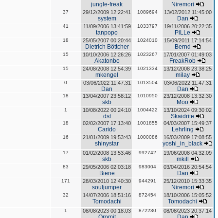
jungle-freak
Niremori
37
29/12/2009 12:22:41
1089694
13/02/2012 11:45:00
system
Dan
41
11/09/2006 13:41:59
1033797
19/11/2006 20:22:35
tanpopo
PiLLe
18
25/05/2007 00:20:44
1024010
15/09/2011 17:14:54
Dietrich Böttcher
Bernd
15
10/10/2006 12:26:26
1023267
17/01/2007 01:49:03
Akatonbo
FreakRob
15
24/08/2008 12:54:39
1021334
13/12/2008 23:38:25
mkengel
milay
0
03/06/2022 11:47:31
1013504
03/06/2022 11:47:31
Dan
Dan
18
13/04/2007 23:58:12
1010950
23/12/2008 13:32:30
skb
Moo
1
10/08/2022 00:24:10
1004422
13/10/2024 09:30:02
dst
Skaidrite
18
02/02/2007 17:13:40
1001855
04/03/2007 15:49:37
Carido
Lehrling
16
21/01/2009 19:53:43
1000086
16/03/2009 17:08:55
shinystar
yoshi_in_black
17
01/02/2008 13:53:46
992742
19/06/2008 04:32:09
skb
mkill
83
29/05/2006 02:03:18
983004
03/04/2016 20:54:54
Biene
Dan
171
28/03/2010 12:40:30
944291
25/12/2010 15:33:35
souljumper
Niremori
32
14/07/2006 18:51:16
872454
18/10/2006 15:05:52
Tomodachi
Tomodachi
1
08/08/2023 00:18:03
872230
08/08/2023 20:37:14
Oromit
Dan