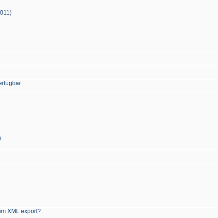
2011)
erfügbar
)
 im XML export?