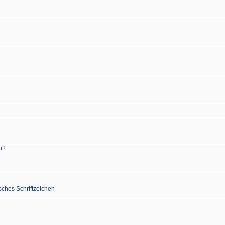
n?
sches Schriftzeichen