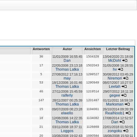
Antworten
Autor
Ansichten
Letzter Beitrag
36
11/01/2009 16:55:45
1504328
13/04/2020 21:18:08
Dan
McDohl
17
22/05/2006 23:13:18
1502043
31/05/2008 16:28:55
Thomas Latka
hv
5
27/08/2012 17:16:13
1299527
30/08/2012 03:45:29
may
Niremori
53
18/12/2006 16:01:46
1290949
08/07/2007 10:27:57
Thomas Latka
Leetah
46
27/11/2006 15:45:59
1219514
29/07/2012 18:11:18
ralferly
gegee
147
28/11/2007 00:25:39
1201487
01/11/2011 16:59:19
Thomas Latka
Marksman
15
09/07/2009 08:23:28
1194061
26/10/2014 09:39:39
elwello
RealNoob1
18
12/08/2006 14:22:35
1134082
17/08/2014 12:52:57
Thomas Latka
Dan
21
03/11/2008 18:37:11
1126669
22/01/2018 01:50:55
Loggos
zongoku
20
10/08/2008 19:02:43
1090584
18/08/2008 15:50:11