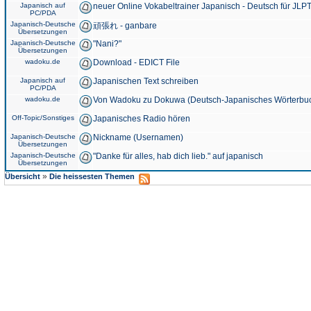
Japanisch auf
neuer Online Vokabeltrainer Japanisch - Deutsch für JLPT
PC/PDA
Japanisch-Deutsche
頑張れ - ganbare
Übersetzungen
Japanisch-Deutsche
"Nani?"
Übersetzungen
wadoku.de
Download - EDICT File
Japanisch auf
Japanischen Text schreiben
PC/PDA
wadoku.de
Von Wadoku zu Dokuwa (Deutsch-Japanisches Wörterbu
Off-Topic/Sonstiges
Japanisches Radio hören
Japanisch-Deutsche
Nickname (Usernamen)
Übersetzungen
Japanisch-Deutsche
"Danke für alles, hab dich lieb." auf japanisch
Übersetzungen
»
Übersicht
Die heissesten Themen