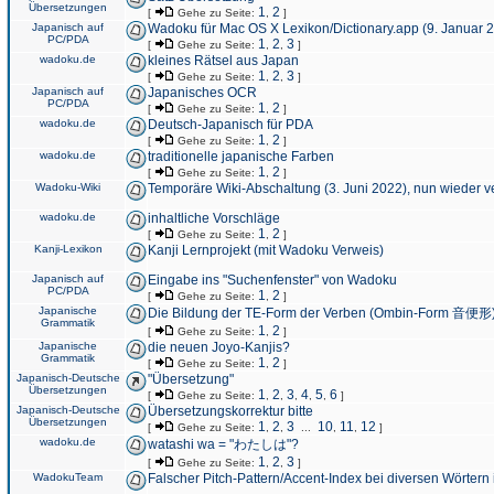
Übersetzungen
1
2
[
Gehe zu Seite:
,
]
Japanisch auf
Wadoku für Mac OS X Lexikon/Dictionary.app (9. Januar 
PC/PDA
1
2
3
[
Gehe zu Seite:
,
,
]
wadoku.de
kleines Rätsel aus Japan
1
2
3
[
Gehe zu Seite:
,
,
]
Japanisch auf
Japanisches OCR
PC/PDA
1
2
[
Gehe zu Seite:
,
]
wadoku.de
Deutsch-Japanisch für PDA
1
2
[
Gehe zu Seite:
,
]
wadoku.de
traditionelle japanische Farben
1
2
[
Gehe zu Seite:
,
]
Wadoku-Wiki
Temporäre Wiki-Abschaltung (3. Juni 2022), nun wieder v
wadoku.de
inhaltliche Vorschläge
1
2
[
Gehe zu Seite:
,
]
Kanji-Lexikon
Kanji Lernprojekt (mit Wadoku Verweis)
Japanisch auf
Eingabe ins "Suchenfenster" von Wadoku
PC/PDA
1
2
[
Gehe zu Seite:
,
]
Japanische
Die Bildung der TE-Form der Verben (Ombin-Form 音便形
Grammatik
1
2
[
Gehe zu Seite:
,
]
Japanische
die neuen Joyo-Kanjis?
Grammatik
1
2
[
Gehe zu Seite:
,
]
Japanisch-Deutsche
"Übersetzung"
Übersetzungen
1
2
3
4
5
6
[
Gehe zu Seite:
,
,
,
,
,
]
Japanisch-Deutsche
Übersetzungskorrektur bitte
Übersetzungen
1
2
3
10
11
12
[
Gehe zu Seite:
,
,
...
,
,
]
wadoku.de
watashi wa = "わたしは"?
1
2
3
[
Gehe zu Seite:
,
,
]
WadokuTeam
Falscher Pitch-Pattern/Accent-Index bei diversen Wörtern