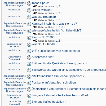
Japanisch-Deutsche
Tattoo Spruch!
Übersetzungen
1
2
[
Gehe zu Seite:
,
]
wadoku.de
Offline-Version?
1
2
[
Gehe zu Seite:
,
]
wadoku.de
Wadoku Roadmap
1
2
[
Gehe zu Seite:
,
]
Japanisch-Deutsche
Kamisori-Inschriften: Was steht da?
Übersetzungen
1
2
3
[
Gehe zu Seite:
,
,
]
Japanisch-Deutsche
Wie sage/schreibe ich "Ich liebe dich"?
Übersetzungen
1
2
[
Gehe zu Seite:
,
]
wadoku.de
Zaurus SL C3200
1
2
[
Gehe zu Seite:
,
]
Japanisch auf
Wadoku für Kindle
PC/PDA
wadoku.de
岩戸 / Löschungen von Kommentaren
Japanische
Aussprache "wo"
Grammatik
wadoku.de
Editoren für die Qualitätssicherung gesucht
wadoku.de
Stichwortsuche warum ein Maximum von 200 Ergebnisse
Japanisch-Deutsche
"Mit freundlichen Grüßen" auf japanisch?
Übersetzungen
Japanisch-Deutsche
Postkarte auf Japanisch schreiben
Übersetzungen
Japanisch-Deutsche
Übersetzung von Semper Fi (Semper fidelis) in ein japani
Übersetzungen
Japanisch auf
Furigana / Phonetische Leitzeichen in Word
PC/PDA
Japanische
Bier und Kaffee bestellen :)
Grammatik