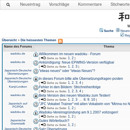
Neueintrag
Vorschläge
Kommentare
Stichworte
W
Suche
Neues
Reg
»
Übersicht
Die heissesten Themen
Name des Forums
Thema
wadoku.de
Willkommen im neuen wadoku - Forum
1
2
[
Gehe zu Seite:
,
]
wadoku.de
Ankündigung: Neue EPWING-Version verfügbar
1
2
3
[
Gehe zu Seite:
,
,
]
Japanisch-Deutsche
"etwas neues" oder "etwas Neues"?
Übersetzungen
Japanisch-Deutsche
In dieses Forum bitte alle Übersetzungsfragen posten
Übersetzungen
1
2
3
4
[
Gehe zu Seite:
,
,
,
]
Kanji-Lexikon
Fehler in den Bildern: Strichreihenfolge
1
2
3
4
[
Gehe zu Seite:
,
,
,
]
wadoku.de
Beta Version des neuen Wadoku zum Testen!
1
2
3
8
9
10
[
Gehe zu Seite:
,
,
...
,
,
]
Japanisch auf
"JFC Vokabel Trainer" mit allen Vokabeln von "Minna no 
PC/PDA
1
2
[
Gehe zu Seite:
,
]
wadoku.de
Wadoku-Vereinsgründung am 9.1.2007 vollzogen!
1
2
[
Gehe zu Seite:
,
]
Japanische
Gutes Wörterbuch?
Grammatik
1
2
[
Gehe zu Seite:
,
]
Japanisch-Deutsche
Satz Übersetzung