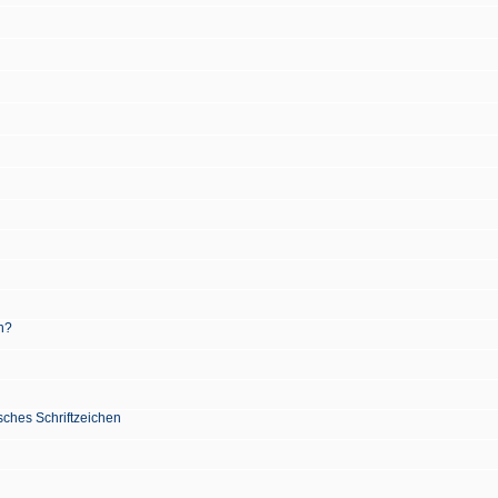
n?
sches Schriftzeichen