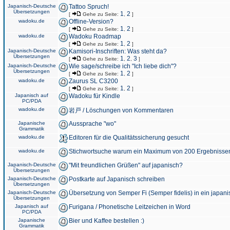
Japanisch-Deutsche
Tattoo Spruch!
Übersetzungen
1
2
[
Gehe zu Seite:
,
]
wadoku.de
Offline-Version?
1
2
[
Gehe zu Seite:
,
]
wadoku.de
Wadoku Roadmap
1
2
[
Gehe zu Seite:
,
]
Japanisch-Deutsche
Kamisori-Inschriften: Was steht da?
Übersetzungen
1
2
3
[
Gehe zu Seite:
,
,
]
Japanisch-Deutsche
Wie sage/schreibe ich "Ich liebe dich"?
Übersetzungen
1
2
[
Gehe zu Seite:
,
]
wadoku.de
Zaurus SL C3200
1
2
[
Gehe zu Seite:
,
]
Japanisch auf
Wadoku für Kindle
PC/PDA
wadoku.de
岩戸 / Löschungen von Kommentaren
Japanische
Aussprache "wo"
Grammatik
wadoku.de
Editoren für die Qualitätssicherung gesucht
wadoku.de
Stichwortsuche warum ein Maximum von 200 Ergebnisse
Japanisch-Deutsche
"Mit freundlichen Grüßen" auf japanisch?
Übersetzungen
Japanisch-Deutsche
Postkarte auf Japanisch schreiben
Übersetzungen
Japanisch-Deutsche
Übersetzung von Semper Fi (Semper fidelis) in ein japani
Übersetzungen
Japanisch auf
Furigana / Phonetische Leitzeichen in Word
PC/PDA
Japanische
Bier und Kaffee bestellen :)
Grammatik