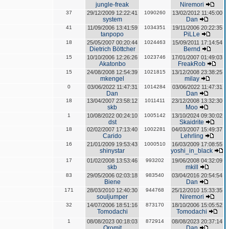
jungle-freak
Niremori
37
29/12/2009 12:22:41
1090260
13/02/2012 11:45:00
system
Dan
41
11/09/2006 13:41:59
1034351
19/11/2006 20:22:35
tanpopo
PiLLe
18
25/05/2007 00:20:44
1024463
15/09/2011 17:14:54
Dietrich Böttcher
Bernd
15
10/10/2006 12:26:26
1023746
17/01/2007 01:49:03
Akatonbo
FreakRob
15
24/08/2008 12:54:39
1021815
13/12/2008 23:38:25
mkengel
milay
0
03/06/2022 11:47:31
1014284
03/06/2022 11:47:31
Dan
Dan
18
13/04/2007 23:58:12
1011411
23/12/2008 13:32:30
skb
Moo
1
10/08/2022 00:24:10
1005142
13/10/2024 09:30:02
dst
Skaidrite
18
02/02/2007 17:13:40
1002281
04/03/2007 15:49:37
Carido
Lehrling
16
21/01/2009 19:53:43
1000510
16/03/2009 17:08:55
shinystar
yoshi_in_black
17
01/02/2008 13:53:46
993202
19/06/2008 04:32:09
skb
mkill
83
29/05/2006 02:03:18
983540
03/04/2016 20:54:54
Biene
Dan
171
28/03/2010 12:40:30
944768
25/12/2010 15:33:35
souljumper
Niremori
32
14/07/2006 18:51:16
873170
18/10/2006 15:05:52
Tomodachi
Tomodachi
1
08/08/2023 00:18:03
872914
08/08/2023 20:37:14
Oromit
Dan