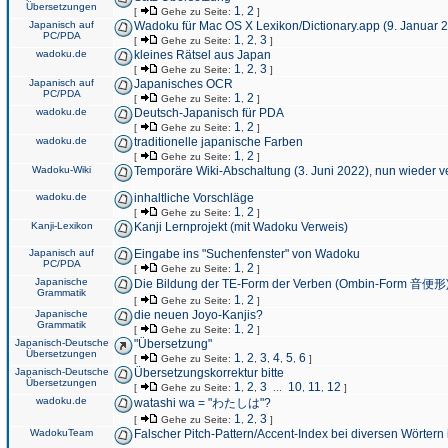
Übersetzungen
1
2
[
Gehe zu Seite:
,
]
Japanisch auf
Wadoku für Mac OS X Lexikon/Dictionary.app (9. Januar 
PC/PDA
1
2
3
[
Gehe zu Seite:
,
,
]
wadoku.de
kleines Rätsel aus Japan
1
2
3
[
Gehe zu Seite:
,
,
]
Japanisch auf
Japanisches OCR
PC/PDA
1
2
[
Gehe zu Seite:
,
]
wadoku.de
Deutsch-Japanisch für PDA
1
2
[
Gehe zu Seite:
,
]
wadoku.de
traditionelle japanische Farben
1
2
[
Gehe zu Seite:
,
]
Wadoku-Wiki
Temporäre Wiki-Abschaltung (3. Juni 2022), nun wieder v
wadoku.de
inhaltliche Vorschläge
1
2
[
Gehe zu Seite:
,
]
Kanji-Lexikon
Kanji Lernprojekt (mit Wadoku Verweis)
Japanisch auf
Eingabe ins "Suchenfenster" von Wadoku
PC/PDA
1
2
[
Gehe zu Seite:
,
]
Japanische
Die Bildung der TE-Form der Verben (Ombin-Form 音便形
Grammatik
1
2
[
Gehe zu Seite:
,
]
Japanische
die neuen Joyo-Kanjis?
Grammatik
1
2
[
Gehe zu Seite:
,
]
Japanisch-Deutsche
"Übersetzung"
Übersetzungen
1
2
3
4
5
6
[
Gehe zu Seite:
,
,
,
,
,
]
Japanisch-Deutsche
Übersetzungskorrektur bitte
Übersetzungen
1
2
3
10
11
12
[
Gehe zu Seite:
,
,
...
,
,
]
wadoku.de
watashi wa = "わたしは"?
1
2
3
[
Gehe zu Seite:
,
,
]
WadokuTeam
Falscher Pitch-Pattern/Accent-Index bei diversen Wörtern