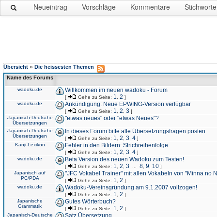
Neueintrag
Vorschläge
Kommentare
Stichworte
»
Übersicht
Die heissesten Themen
Name des Forums
wadoku.de
Willkommen im neuen wadoku - Forum
1
2
[
Gehe zu Seite:
,
]
wadoku.de
Ankündigung: Neue EPWING-Version verfügbar
1
2
3
[
Gehe zu Seite:
,
,
]
Japanisch-Deutsche
"etwas neues" oder "etwas Neues"?
Übersetzungen
Japanisch-Deutsche
In dieses Forum bitte alle Übersetzungsfragen posten
Übersetzungen
1
2
3
4
[
Gehe zu Seite:
,
,
,
]
Kanji-Lexikon
Fehler in den Bildern: Strichreihenfolge
1
2
3
4
[
Gehe zu Seite:
,
,
,
]
wadoku.de
Beta Version des neuen Wadoku zum Testen!
1
2
3
8
9
10
[
Gehe zu Seite:
,
,
...
,
,
]
Japanisch auf
"JFC Vokabel Trainer" mit allen Vokabeln von "Minna no 
PC/PDA
1
2
[
Gehe zu Seite:
,
]
wadoku.de
Wadoku-Vereinsgründung am 9.1.2007 vollzogen!
1
2
[
Gehe zu Seite:
,
]
Japanische
Gutes Wörterbuch?
Grammatik
1
2
[
Gehe zu Seite:
,
]
Japanisch-Deutsche
Satz Übersetzung