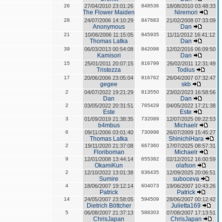
26
27/04/2010 23:01:26
848536
18/08/2010 03:48:33
The Flower Maiden
Niremori
28
24/07/2006 14:10:29
847683
21/02/2008 07:33:09
Anonymous
Dan
21
10/06/2006 11:15:05
845935
11/11/2012 16:41:12
Thomas Latka
Dan
39
06/03/2013 00:54:08
842098
12/02/2016 06:09:50
Kamisori
Dan
15
25/01/2011 20:07:15
816799
26/02/2011 12:31:49
Tristezza
Todius
17
20/06/2006 23:05:04
816762
26/04/2007 07:32:47
gegee
skb
2
04/07/2022 19:21:29
813550
23/02/2023 16:58:56
Dan
Dan
2
03/05/2022 20:31:51
765429
04/05/2022 17:21:38
Este
Este
3
01/09/2019 21:38:35
732089
12/07/2025 09:22:53
b4mbus
Michaelr
6
09/11/2006 03:01:40
730998
26/07/2009 15:45:27
Thomas Latka
ShinichiHara
2
19/11/2020 21:37:08
667360
17/07/2025 08:57:31
Floriboman
Michaelr
9
12/01/2008 13:44:14
655382
02/12/2012 16:00:59
OkamiKun
olafson
2
12/10/2022 13:01:38
636435
12/09/2025 20:06:51
Sumire
suboceva
4
18/06/2007 19:12:14
604073
19/06/2007 10:43:26
Patrick
Patrick
14
24/05/2007 23:58:05
594509
28/06/2007 00:12:42
Dietrich Böttcher
Julietta169
5
06/08/2007 21:37:13
588303
07/08/2007 17:13:51
ChrisJapan
ChrisJapan