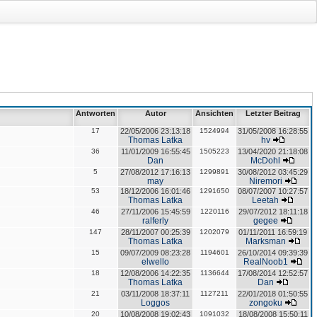
Antworten
Autor
Ansichten
Letzter Beitrag
17
22/05/2006 23:13:18
1524994
31/05/2008 16:28:55
Thomas Latka
hv
36
11/01/2009 16:55:45
1505223
13/04/2020 21:18:08
Dan
McDohl
5
27/08/2012 17:16:13
1299891
30/08/2012 03:45:29
may
Niremori
53
18/12/2006 16:01:46
1291650
08/07/2007 10:27:57
Thomas Latka
Leetah
46
27/11/2006 15:45:59
1220116
29/07/2012 18:11:18
ralferly
gegee
147
28/11/2007 00:25:39
1202079
01/11/2011 16:59:19
Thomas Latka
Marksman
15
09/07/2009 08:23:28
1194601
26/10/2014 09:39:39
elwello
RealNoob1
18
12/08/2006 14:22:35
1136644
17/08/2014 12:52:57
Thomas Latka
Dan
21
03/11/2008 18:37:11
1127211
22/01/2018 01:50:55
Loggos
zongoku
20
10/08/2008 19:02:43
1091032
18/08/2008 15:50:11