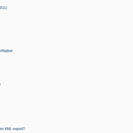
2011)
erfügbar
)
 im XML export?